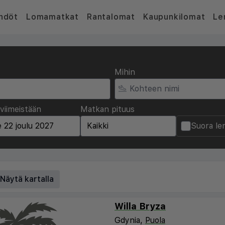
hdöt
Lomamatkat
Rantalomat
Kaupunkilomat
Le
Mihin
viimeistään
Matkan pituus
Suora le
Näytä kartalla
Willa Bryza
Gdynia,
Puola