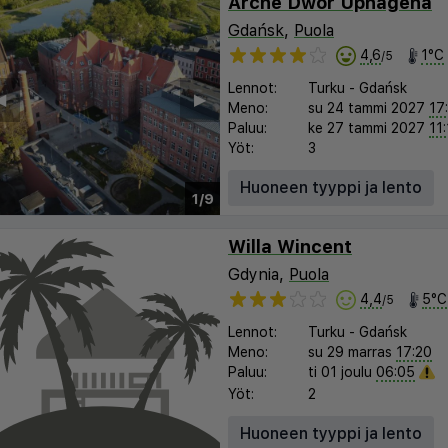
Arche Dwor Uphagena
Gdańsk
,
Puola
4,6
1°C
/5
Lennot:
Turku
-
Gdańsk
︎
▶︎
Meno:
su 24 tammi 2027
17
Paluu:
ke 27 tammi 2027
11
Yöt:
3
Huoneen tyyppi ja lento
1/9
Willa Wincent
Gdynia,
Puola
4,4
5°C
/5
Lennot:
Turku
-
Gdańsk
Meno:
su 29 marras
17:20
Paluu:
ti 01 joulu
06:05
Yöt:
2
Huoneen tyyppi ja lento