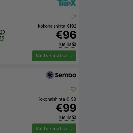
Kokonaishinta
€192
€96
:20
:15
lue lisää
Valitse matka
Kokonaishinta
€198
€99
lue lisää
Valitse matka