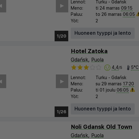
Lennot:
Turku
-
Gdańsk
︎
▶︎
Meno:
ti 24 marras
09:15
Paluu:
to 26 marras
06:05
Yöt:
2
Huoneen tyyppi ja lento
1/14
Hotel Zatoka
Gdańsk
,
Puola
4,4
5°C
/5
Lennot:
Turku
-
Gdańsk
︎
▶︎
Meno:
su 29 marras
17:20
Paluu:
ti 01 joulu
06:05
Yöt:
2
Huoneen tyyppi ja lento
1/21
Noli Gdansk Old Town
Gdańsk
,
Puola