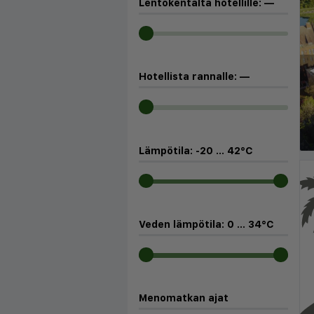
Lentokentältä hotellille:
—
◀
Hotellista rannalle:
—
Lämpötila:
-20
...
42
°C
Veden lämpötila:
0
...
34
°C
Menomatkan ajat