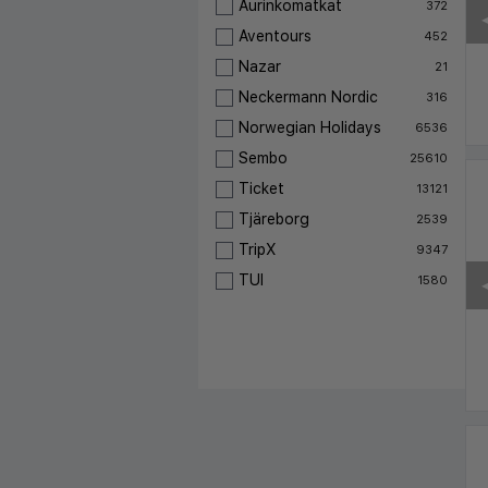
Aurinkomatkat
372
◀
Aventours
452
Nazar
21
Neckermann Nordic
316
Norwegian Holidays
6536
Sembo
25610
Ticket
13121
Tjäreborg
2539
TripX
9347
TUI
1580
◀