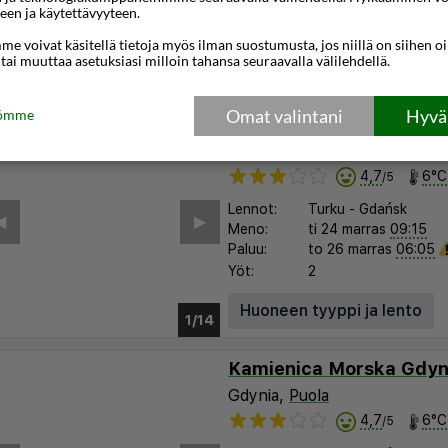
Paluu:
to 05 marras
06:05
een ja käytettävyyteen.
Yöt:
2
e voivat käsitellä tietoja myös ilman suostumusta, jos niillä on siihen o
 tai muuttaa asetuksiasi milloin tahansa seuraavalla välilehdellä.
Huoneen tyyppi ja lento
1/35
Omat valintani
Hyväk
tömme
Oliwa Park Residence
Sopot
,
Puola
4,7
6°C
/5
Lennot:
Turku
-
Gdańsk
︎
▶︎
Meno:
ti 24 marras
09:15
Paluu:
to 26 marras
06:05
Yöt:
2
Huoneen tyyppi ja lento
1/8
Kamienica Morska Gdyn
Gdynia,
Puola
4,7
6°C
/5