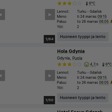
6°C
Lennot:
Turku
-
Gdańsk
︎
▶︎
Meno:
ti 24 marras
09:15
Paluu:
to 26 marras
06:05
Yöt:
2
Huoneen tyyppi ja lento
1/60
Hola Gdynia
Gdynia,
Puola
4,7
6°C
/5
Lennot:
Turku
-
Gdańsk
︎
▶︎
Meno:
ti 24 marras
09:15
Paluu:
to 26 marras
06:05
Yöt:
2
Huoneen tyyppi ja lento
1/45