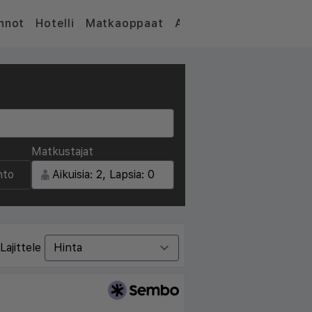
nnot
Hotelli
Matkaoppaat
Artikkelit
Matkustajat
nto
Lajittele