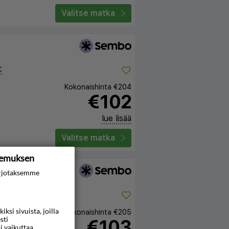
Valitse matka
C
Kokonaishinta
€204
€102
lue lisää
Valitse matka
kemuksen
rjotaksemme
si sivuista, joilla
Kokonaishinta
€205
sti
€103
i vaikuttaa