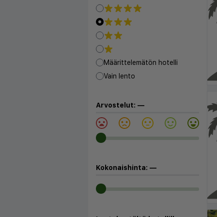
Määrittelemätön hotelli
Vain lento
Arvostelut:
—
Kokonaishinta:
—