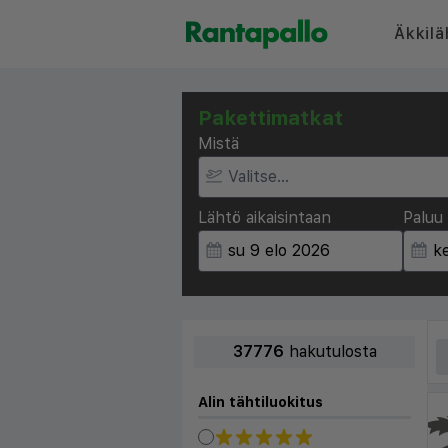
Äkkilä
Pakettimatkat
Mistä
Lähtö aikaisintaan
Paluu 
37776
hakutulosta
Alin tähtiluokitus