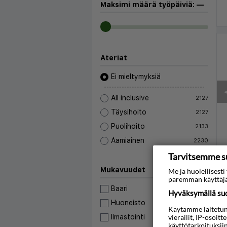
Maksimi määrä työpäiviä:
—
Ateriat
Ei mieltymyksiä
◀
All inclusive
2127
Täysihoito
2127
Puolihoito
2133
Aamiainen
2230
Tarvitsemme s
Mukavuudet
Me ja huolellises
paremman käyttäjä
Baari
17232
Hyväksymällä suos
Huoneisto
2905
Käytämme laitetunni
◀
vierailit, IP-osoit
Ilmastointi
11445
käyttötarkoituksii