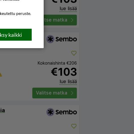
lue lisää
ikeutettu peruste.
Valitse matka
sy kaikki
Kokonaishinta
€206
€103
lue lisää
Valitse matka
ia