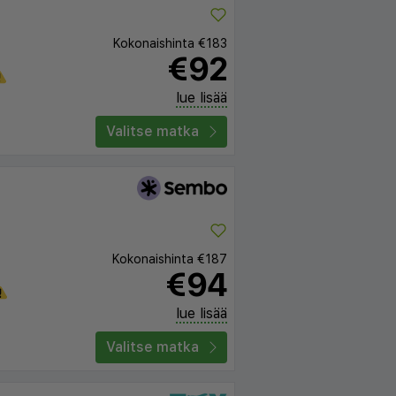
Kokonaishinta
€183
€92
lue lisää
Valitse matka
Kokonaishinta
€187
€94
lue lisää
Valitse matka