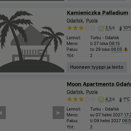
Kamieniczka Palladium
Gdańsk
,
Puola
3,5
10°
/5
Lennot:
Turku
-
Gdańsk
Meno:
ti 27 loka
09:15
Paluu:
to 29 loka
06:05
Yöt:
2
Huoneen tyyppi ja lento
Moon Apartments Gdań
Gdańsk
,
Puola
4,2
1°C
/5
Lennot:
Turku
-
Gdańsk
︎
▶︎
Meno:
su 07 helmi 2027
17:
Paluu:
ti 09 helmi 2027
06:
Yöt:
2