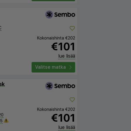
C
Kokonaishinta
€202
€101
lue lisää
Valitse matka
sk
Kokonaishinta
€202
€101
20
05
lue lisää