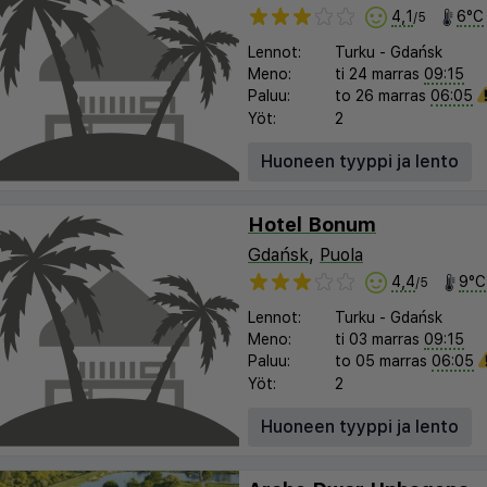
4,1
6°C
/5
Lennot:
Turku
-
Gdańsk
Meno:
ti 24 marras
09:15
Paluu:
to 26 marras
06:05
Yöt:
2
Huoneen tyyppi ja lento
Hotel Bonum
Gdańsk
,
Puola
4,4
9°C
/5
Lennot:
Turku
-
Gdańsk
Meno:
ti 03 marras
09:15
Paluu:
to 05 marras
06:05
Yöt:
2
Huoneen tyyppi ja lento