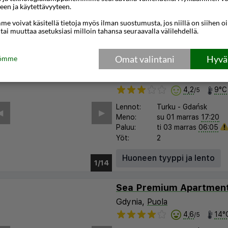
Paluu:
ti 03 marras
06:05
een ja käytettävyyteen.
Yöt:
2
e voivat käsitellä tietoja myös ilman suostumusta, jos niillä on siihen o
 tai muuttaa asetuksiasi milloin tahansa seuraavalla välilehdellä.
Huoneen tyyppi ja lento
1/20
Omat valintani
Hyväk
tömme
Moon Apartments Gdań
Gdańsk
,
Puola
4,2
9°C
/5
Lennot:
Turku
-
Gdańsk
︎
▶︎
Meno:
su 01 marras
17:20
Paluu:
ti 03 marras
06:05
Yöt:
2
Huoneen tyyppi ja lento
1/10
Gdynia,
Puola
4,6
14°
/5