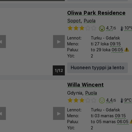
Oliwa Park Residence
Sopot
,
Puola
4,7
10°
/5
Lennot:
Turku
-
Gdańsk
︎
▶︎
Meno:
ti 27 loka
09:15
Paluu:
to 29 loka
06:05
Yöt:
2
Huoneen tyyppi ja lento
1/6
Willa Wincent
Gdynia,
Puola
4,4
9°C
/5
Lennot:
Turku
-
Gdańsk
︎
▶︎
Meno:
ti 03 marras
09:15
Paluu:
to 05 marras
06:05
Yöt:
2