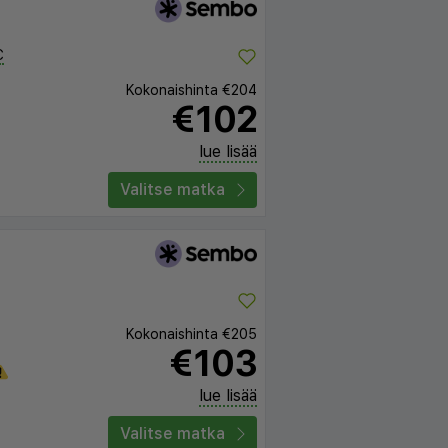
C
Kokonaishinta
€204
€102
lue lisää
Valitse matka
Kokonaishinta
€205
€103
lue lisää
Valitse matka