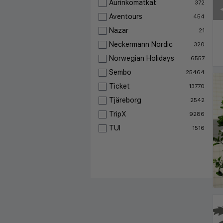
Aurinkomatkat
372
◀
Aventours
454
Nazar
21
Neckermann Nordic
320
Norwegian Holidays
6557
Sembo
25464
Ticket
13770
Tjäreborg
2542
TripX
9286
TUI
1516
◀