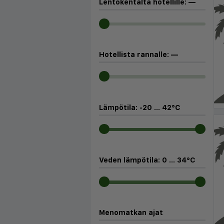
Lentokentältä hotellille:
—
Hotellista rannalle:
—
Lämpötila:
-20
...
42
°C
Veden lämpötila:
0
...
34
°C
Menomatkan ajat