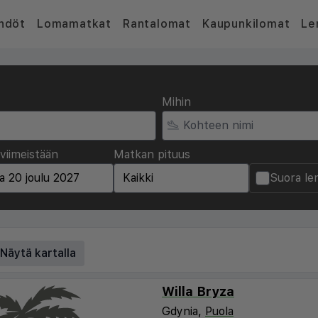
hdöt
Lomamatkat
Rantalomat
Kaupunkilomat
Le
Mihin
viimeistään
Matkan pituus
Suora le
Näytä kartalla
Willa Bryza
Gdynia,
Puola