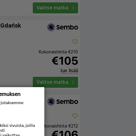
Valitse matka
 Gdańsk
Kokonaishinta
€210
€105
lue lisää
Valitse matka
kemuksen
rjotaksemme
si sivuista, joilla
Kokonaishinta
€212
sti
€106
i vaikuttaa