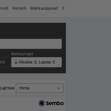
nnot
Hotelli
Matkaoppaat
Artikkelit
Matkustajat
nto
Lajittele