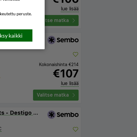
lue lisää
ikeutettu peruste.
Valitse matka
sy kaikki
sk
Kokonaishinta
€214
€107
lue lisää
Valitse matka
Sea Premium Apartments - Destigo Hotels
C