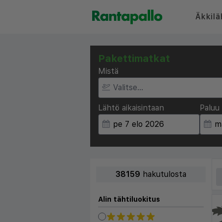
Äkkilä
Pakettimatkat
Mistä
Lähtö aikaisintaan
Paluu 
38159
hakutulosta
Alin tähtiluokitus