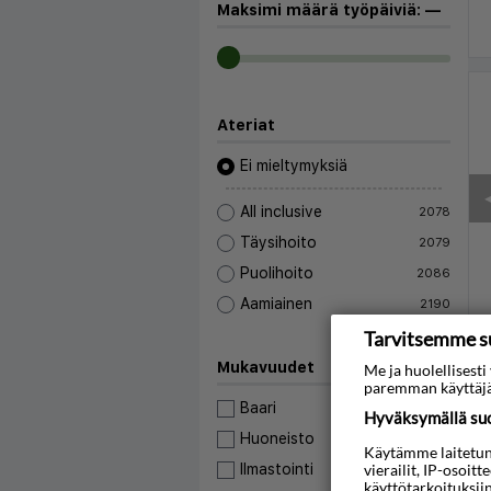
Maksimi määrä työpäiviä:
—
Ateriat
Ei mieltymyksiä
◀
All inclusive
2078
Täysihoito
2079
Puolihoito
2086
Aamiainen
2190
Tarvitsemme s
Mukavuudet
Me ja huolellises
paremman käyttäjä
Baari
17092
Hyväksymällä suos
Huoneisto
2835
Käytämme laitetunni
◀
vierailit, IP-osoit
Ilmastointi
11314
käyttötarkoituksii