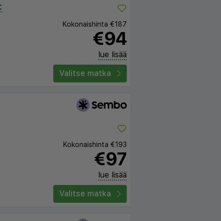
C
Kokonaishinta
€187
€94
lue lisää
Valitse matka
Kokonaishinta
€193
€97
lue lisää
Valitse matka