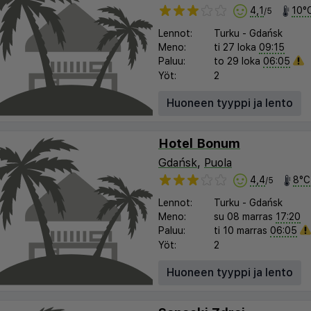
4,1
10°
/5
Lennot:
Turku
-
Gdańsk
Meno:
ti 27 loka
09:15
Paluu:
to 29 loka
06:05
Yöt:
2
Huoneen tyyppi ja lento
Hotel Bonum
Gdańsk
,
Puola
4,4
8°C
/5
Lennot:
Turku
-
Gdańsk
Meno:
su 08 marras
17:20
Paluu:
ti 10 marras
06:05
Yöt:
2
Huoneen tyyppi ja lento