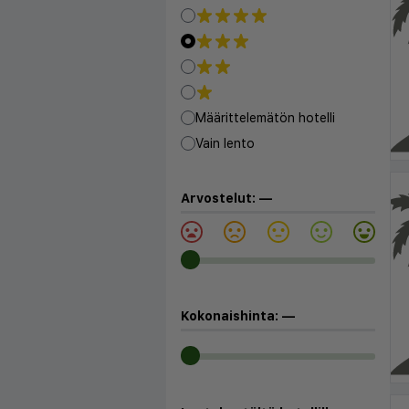
Määrittelemätön hotelli
Vain lento
Arvostelut:
—
Kokonaishinta:
—