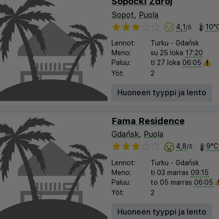
Sopocki Zdroj
Sopot
,
Puola
4,1
10°
/5
Lennot:
Turku
-
Gdańsk
Meno:
su 25 loka
17:20
Paluu:
ti 27 loka
06:05
Yöt:
2
Huoneen tyyppi ja lento
Fama Residence
Gdańsk
,
Puola
4,8
9°C
/5
Lennot:
Turku
-
Gdańsk
Meno:
ti 03 marras
09:15
Paluu:
to 05 marras
06:05
Yöt:
2
Huoneen tyyppi ja lento