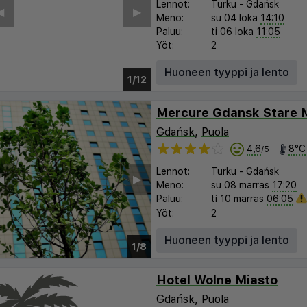
Lennot:
Turku
-
Gdańsk
︎
▶︎
Meno:
su 04 loka
14:10
Paluu:
ti 06 loka
11:05
Yöt:
2
Huoneen tyyppi ja lento
1/8
Mercure Gdansk Stare 
Gdańsk
,
Puola
4,6
8°C
/5
Lennot:
Turku
-
Gdańsk
︎
▶︎
Meno:
su 08 marras
17:20
Paluu:
ti 10 marras
06:05
Yöt:
2
Huoneen tyyppi ja lento
1/8
Hotel Wolne Miasto
Gdańsk
,
Puola