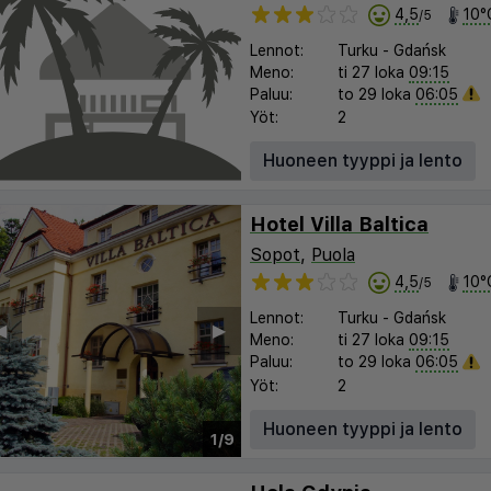
4,5
10°
/5
Lennot:
Turku
-
Gdańsk
Meno:
ti 27 loka
09:15
Paluu:
to 29 loka
06:05
Yöt:
2
Huoneen tyyppi ja lento
Hotel Villa Baltica
Sopot
,
Puola
4,5
10°
/5
Lennot:
Turku
-
Gdańsk
︎
▶︎
Meno:
ti 27 loka
09:15
Paluu:
to 29 loka
06:05
Yöt:
2
Huoneen tyyppi ja lento
1/9