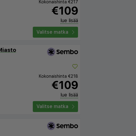
Kokonaishinta
€217
€109
lue lisää
Valitse matka
Miasto
Kokonaishinta
€218
€109
lue lisää
Valitse matka