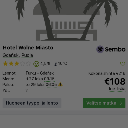
Hotel Wolne Miasto
Gdańsk
,
Puola
4,5
10°C
/5
Lennot:
Turku
-
Gdańsk
Kokonaishinta
€216
€108
Meno:
ti 27 loka
09:15
Paluu:
to 29 loka
06:05
lue lisää
Yöt:
2
Huoneen tyyppi ja lento
Valitse matka