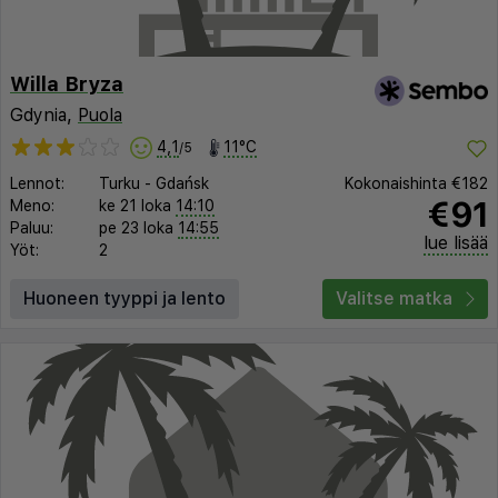
Willa Bryza
Gdynia,
Puola
4,1
11°C
/5
Lennot:
Turku
-
Gdańsk
Kokonaishinta
€182
€91
Meno:
ke 21 loka
14:10
Paluu:
pe 23 loka
14:55
lue lisää
Yöt:
2
Huoneen tyyppi ja lento
Valitse matka