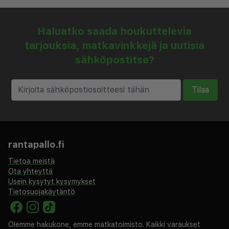
Haluatko saada houkuttelevia
tarjouksia, matkavinkkejä ja uutisia
sähköpostitse?
Tilaa
rantapallo.fi
Tietoa meistä
Ota yhteyttä
Usein kysytyt kysymykset
Tietosuojakäytäntö
Olemme hakukone, emme matkatoimisto. Kaikki varaukset