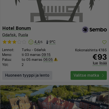
Hotel Bonum
Gdańsk
,
Puola
4,4
9°C
/5
Lennot:
Turku
-
Gdańsk
Kokonaishinta
€185
€93
Meno:
ti 03 marras
09:15
Paluu:
to 05 marras
06:05
lue lisää
Yöt:
2
Huoneen tyyppi ja lento
Valitse matka