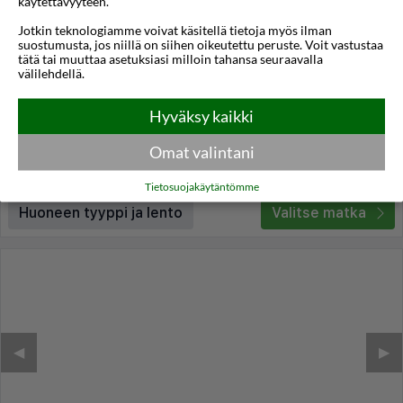
käytettävyyteen.
1/9
Jotkin teknologiamme voivat käsitellä tietoja myös ilman
Hotel Villa Baltica
suostumusta, jos niillä on siihen oikeutettu peruste. Voit vastustaa
tätä tai muuttaa asetuksiasi milloin tahansa seuraavalla
Sopot
,
Puola
välilehdellä.
4,5
14°C
/5
Hyväksy kaikki
Lennot:
Turku
-
Gdańsk
Kokonaishinta
€214
€107
Meno:
ma 05 loka
18:00
Omat valintani
Paluu:
ke 07 loka
11:05
lue lisää
Yöt:
2
Tietosuojakäytäntömme
Huoneen tyyppi ja lento
Valitse matka
◀︎
▶︎