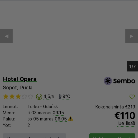
◀︎
▶︎
1/2
Hotel Opera
Sopot
,
Puola
4,5
9°C
/5
Lennot:
Turku
-
Gdańsk
Kokonaishinta
€219
€110
Meno:
ti 03 marras
09:15
Paluu:
to 05 marras
06:05
lue lisää
Yöt:
2