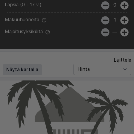
Lapsia (0 - 17 v.)
0
Makuuhuoneita
1
Majoitusyksiköitä
—
Lajittele
Näytä kartalla