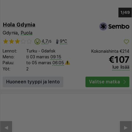
1/42
Hola Gdynia
Gdynia,
Puola
4,7
9°C
/5
Lennot:
Turku
-
Gdańsk
Kokonaishinta
€214
€107
Meno:
ti 03 marras
09:15
Paluu:
to 05 marras
06:05
lue lisää
Yöt:
2
Huoneen tyyppi ja lento
Valitse matka