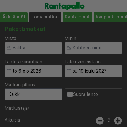
Äkkilähdöt
Lomamatkat
Rantalomat
Kaupunkiloma
Pakettimatkat
Mistä
Mihin
Lähtö aikaisintaan
Paluu viimeistään
Matkan pituus
Suora lento
Matkustajat
Aikuisia
2