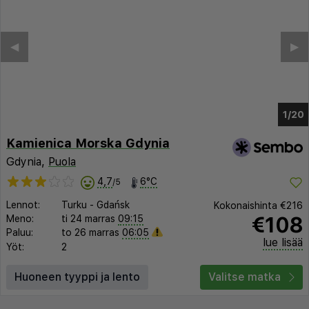
◀︎
▶︎
1/15
Kamienica Morska Gdynia
Gdynia,
Puola
4,7
6°C
/5
Lennot:
Turku
-
Gdańsk
Kokonaishinta
€216
€108
Meno:
ti 24 marras
09:15
Paluu:
to 26 marras
06:05
lue lisää
Yöt:
2
Huoneen tyyppi ja lento
Valitse matka