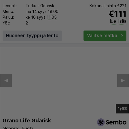
Lennot:
Turku
-
Gdańsk
Kokonaishinta
€221
€111
Meno:
ma 14 syys
18:00
Paluu:
ke 16 syys
11:05
lue lisää
Yöt:
2
Huoneen tyyppi ja lento
Valitse matka
◀︎
▶︎
1/62
Grano Life Gdańsk
Gdańsk
,
Puola