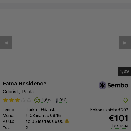
◀︎
▶︎
1/32
Fama Residence
Gdańsk
,
Puola
4,8
9°C
/5
Lennot:
Turku
-
Gdańsk
Kokonaishinta
€202
€101
Meno:
ti 03 marras
09:15
Paluu:
to 05 marras
06:05
lue lisää
Yöt:
2