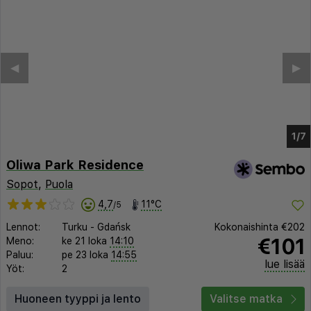
Oliwa Park Residence
Sopot
,
Puola
4,7
11°C
/5
Lennot:
Turku
-
Gdańsk
Kokonaishinta
€202
€101
Meno:
ke 21 loka
14:10
Paluu:
pe 23 loka
14:55
lue lisää
Yöt:
2
Huoneen tyyppi ja lento
Valitse matka