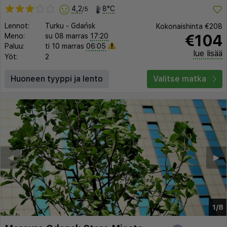
4,2
8°C
/5
Lennot:
Turku
-
Gdańsk
Kokonaishinta
€208
€104
Meno:
su 08 marras
17:20
Paluu:
ti 10 marras
06:05
lue lisää
Yöt:
2
Huoneen tyyppi ja lento
Valitse matka
◀︎
▶︎
1/8