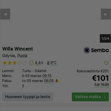
◀︎
▶︎
1/19
Willa Wincent
Gdynia,
Puola
4,4
9°C
/5
Lennot:
Turku
-
Gdańsk
Kokonaishinta
€201
€101
Meno:
ti 03 marras
09:15
Paluu:
to 05 marras
06:05
lue lisää
Yöt:
2
Huoneen tyyppi ja lento
Valitse matka