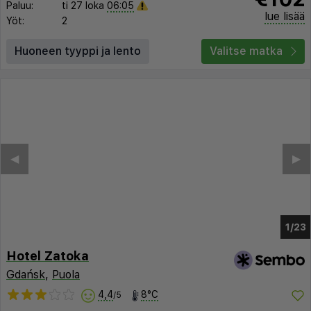
Paluu:
ti 27 loka
06:05
lue lisää
Yöt:
2
Huoneen tyyppi ja lento
Valitse matka
◀︎
▶︎
1/18
Hotel Zatoka
Gdańsk
,
Puola
4,4
8°C
/5