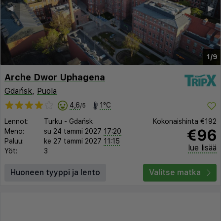
◀︎
▶︎
1/9
Arche Dwor Uphagena
Gdańsk
,
Puola
4,6
1°C
/5
Lennot:
Turku
-
Gdańsk
Kokonaishinta
€192
€96
Meno:
su 24 tammi 2027
17:20
Paluu:
ke 27 tammi 2027
11:15
lue lisää
Yöt:
3
Huoneen tyyppi ja lento
Valitse matka