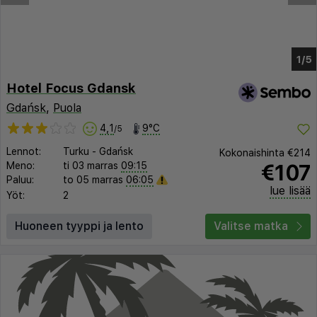
Hotel Focus Gdansk
Gdańsk
,
Puola
4,1
9°C
/5
Lennot:
Turku
-
Gdańsk
Kokonaishinta
€214
€107
Meno:
ti 03 marras
09:15
Paluu:
to 05 marras
06:05
lue lisää
Yöt:
2
Huoneen tyyppi ja lento
Valitse matka