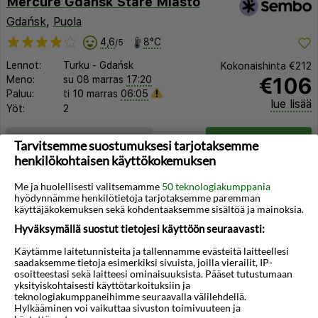
Mercure Gdansk Stare Miasto
Gdańsk
,
Puola
4,6
8°C
/5
Lennot:
Turku
-
Gdańsk
Kokonaishinta
€212
€106
Meno:
su 08 marras
17:20
Paluu:
ti 10 marras
06:05
lue lisää
Yöt:
2
Huoneen tyyppi ja lento
Valitse matka
Tarvitsemme suostumuksesi tarjotaksemme
henkilökohtaisen käyttökokemuksen
Me ja huolellisesti valitsemamme
50 teknologiakumppania
hyödynnämme henkilötietoja tarjotaksemme paremman
käyttäjäkokemuksen sekä kohdentaaksemme sisältöä ja mainoksia.
Hyväksymällä suostut tietojesi käyttöön seuraavasti:
◀︎
▶︎
Käytämme laitetunnisteita ja tallennamme evästeitä laitteellesi
saadaksemme tietoja esimerkiksi sivuista, joilla vierailit, IP-
osoitteestasi sekä laitteesi ominaisuuksista. Pääset tutustumaan
yksityiskohtaisesti käyttötarkoituksiin ja
teknologiakumppaneihimme seuraavalla välilehdellä.
Hylkääminen voi vaikuttaa sivuston toimivuuteen ja