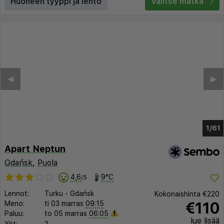
Huoneen tyyppi ja lento
Valitse matka
◀︎
▶︎
1/54
Apart Neptun
Gdańsk
,
Puola
4,6
9°C
/5
Lennot:
Turku
-
Gdańsk
Kokonaishinta
€220
€110
Meno:
ti 03 marras
09:15
Paluu:
to 05 marras
06:05
lue lisää