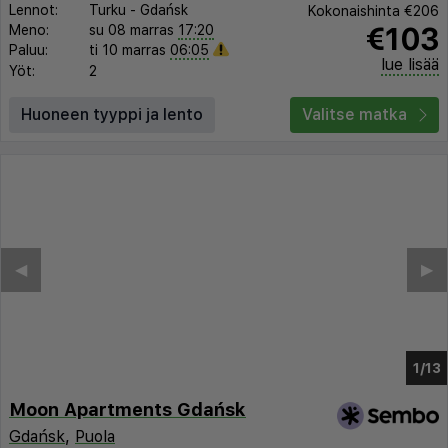
Lennot:
Turku
-
Gdańsk
Kokonaishinta
€206
€103
Meno:
su 08 marras
17:20
Paluu:
ti 10 marras
06:05
lue lisää
Yöt:
2
Huoneen tyyppi ja lento
Valitse matka
◀︎
▶︎
1/6
Moon Apartments Gdańsk
Gdańsk
,
Puola