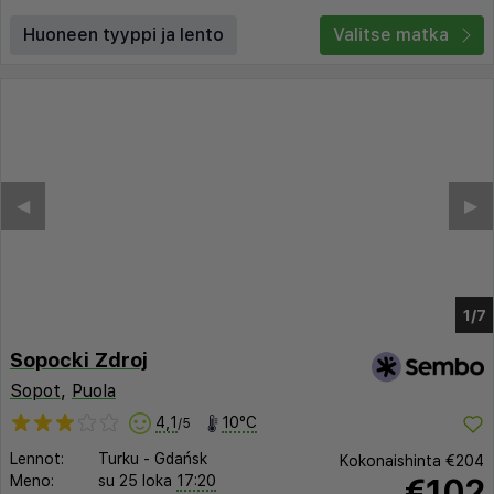
Huoneen tyyppi ja lento
Valitse matka
◀︎
▶︎
1/2
Sopocki Zdroj
Sopot
,
Puola
4,1
10°C
/5
Lennot:
Turku
-
Gdańsk
Kokonaishinta
€204
€102
Meno:
su 25 loka
17:20