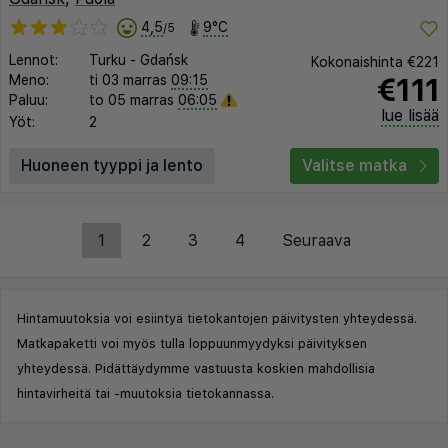
4,5
9°C
/5
Lennot:
Turku
-
Gdańsk
Kokonaishinta
€221
€111
Meno:
ti 03 marras
09:15
Paluu:
to 05 marras
06:05
lue lisää
Yöt:
2
Huoneen tyyppi ja lento
Valitse matka
1
2
3
4
Seuraava
Hintamuutoksia voi esiintyä tietokantojen päivitysten yhteydessä.
Matkapaketti voi myös tulla loppuunmyydyksi päivityksen
yhteydessä. Pidättäydymme vastuusta koskien mahdollisia
hintavirheitä tai -muutoksia tietokannassa.