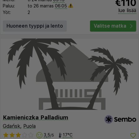
€110
Paluu:
to 26 marras
06:05
lue lisää
Yöt:
2
Huoneen tyyppi ja lento
Valitse matka
Kamieniczka Palladium
Gdańsk
,
Puola
3,5
17°C
/5