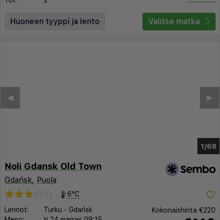
Yöt:
2
Huoneen tyyppi ja lento
Valitse matka
◀︎
▶︎
1/60
Noli Gdansk Old Town
Gdańsk
,
Puola
6°C
Lennot:
Turku
-
Gdańsk
Kokonaishinta
€220
Meno:
ti 24 marras
09:15