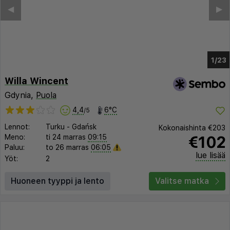
◀︎
▶︎
1/19
Willa Wincent
Gdynia,
Puola
4,4
6°C
/5
Lennot:
Turku
-
Gdańsk
Kokonaishinta
€203
€102
Meno:
ti 24 marras
09:15
Paluu:
to 26 marras
06:05
lue lisää
Yöt:
2
Huoneen tyyppi ja lento
Valitse matka