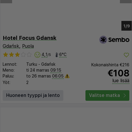
1/5
Hotel Focus Gdansk
Gdańsk
,
Puola
4,1
6°C
/5
Lennot:
Turku
-
Gdańsk
Kokonaishinta
€216
€108
Meno:
ti 24 marras
09:15
Paluu:
to 26 marras
06:05
lue lisää
Yöt:
2
Huoneen tyyppi ja lento
Valitse matka