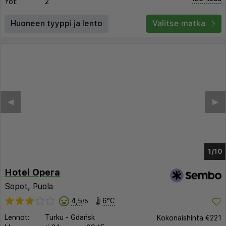
Yöt:
2
Huoneen tyyppi ja lento
Valitse matka
◀︎
▶︎
1/6
Hotel Opera
Sopot
,
Puola
4,5
6°C
/5
Lennot:
Turku
-
Gdańsk
Kokonaishinta
€221