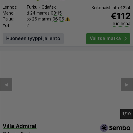
Lennot:
Turku
-
Gdańsk
Kokonaishinta
€224
€112
Meno:
ti 24 marras
09:15
Paluu:
to 26 marras
06:05
lue lisää
Yöt:
2
Huoneen tyyppi ja lento
Valitse matka
◀︎
▶︎
1/6
Villa Admiral