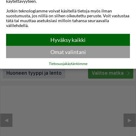
käytettävyyteen.
1/61
Jotkin teknologiamme voivat käsitellä tietoja myös ilman
Noli Gdansk Old Town
suostumusta, jos niillä on siihen oikeutettu peruste. Voit vastustaa
tätä tai muuttaa asetuksiasi milloin tahansa seuraavalla
Gdańsk
,
Puola
välilehdellä.
6°C
Hyväksy kaikki
Lennot:
Turku
-
Gdańsk
Kokonaishinta
€216
€108
Meno:
ti 24 marras
09:15
Omat valintani
Paluu:
to 26 marras
06:05
lue lisää
Yöt:
2
Tietosuojakäytäntömme
Huoneen tyyppi ja lento
Valitse matka
◀︎
▶︎