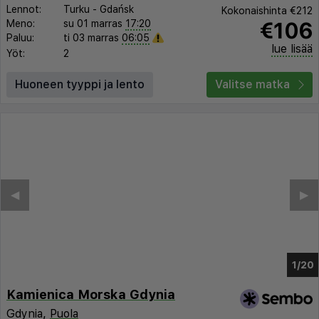
Lennot:
Turku
-
Gdańsk
Kokonaishinta
€212
€106
Meno:
su 01 marras
17:20
Paluu:
ti 03 marras
06:05
lue lisää
Yöt:
2
Huoneen tyyppi ja lento
Valitse matka
◀︎
▶︎
1/16
Kamienica Morska Gdynia
Gdynia,
Puola