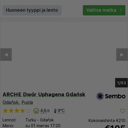
Huoneen tyyppi ja lento
Valitse matka
◀︎
▶︎
1/49
ARCHE Dwór Uphagena Gdańsk
Gdańsk
,
Puola
4,6
9°C
/5
Lennot:
Turku
-
Gdańsk
Kokonaishinta
€210
Meno:
su 01 marras
17:20