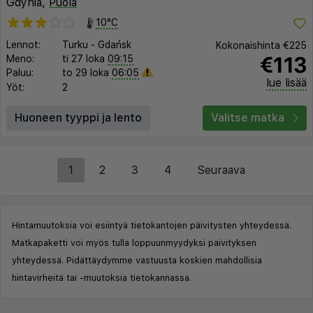
Gdynia,
Puola
10°C
Lennot:
Turku
-
Gdańsk
Kokonaishinta
€225
€113
Meno:
ti 27 loka
09:15
Paluu:
to 29 loka
06:05
lue lisää
Yöt:
2
Huoneen tyyppi ja lento
Valitse matka
1
2
3
4
Seuraava
Hintamuutoksia voi esiintyä tietokantojen päivitysten yhteydessä.
Matkapaketti voi myös tulla loppuunmyydyksi päivityksen
yhteydessä. Pidättäydymme vastuusta koskien mahdollisia
hintavirheitä tai -muutoksia tietokannassa.