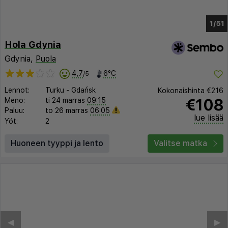
1/47
Hola Gdynia
Gdynia,
Puola
4,7
6°C
/5
Lennot:
Turku
-
Gdańsk
Kokonaishinta
€216
€108
Meno:
ti 24 marras
09:15
Paluu:
to 26 marras
06:05
lue lisää
Yöt:
2
Huoneen tyyppi ja lento
Valitse matka
◀︎
▶︎