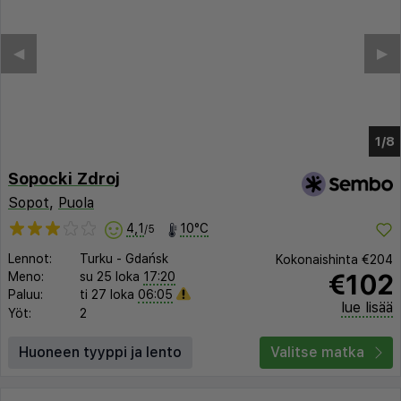
◀︎
▶︎
1/4
Sopocki Zdroj
Sopot
,
Puola
4,1
10°C
/5
Lennot:
Turku
-
Gdańsk
Kokonaishinta
€204
€102
Meno:
su 25 loka
17:20
Paluu:
ti 27 loka
06:05
lue lisää
Yöt:
2
Huoneen tyyppi ja lento
Valitse matka