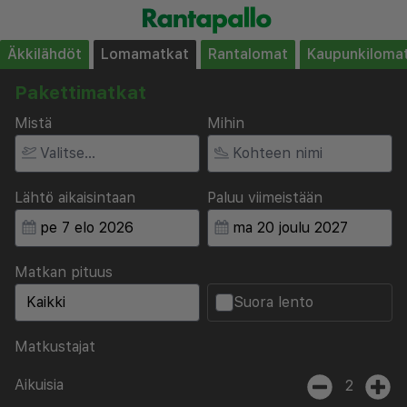
Äkkilähdöt
Lomamatkat
Rantalomat
Kaupunkiloma
Pakettimatkat
Mistä
Mihin
Lähtö aikaisintaan
Paluu viimeistään
Matkan pituus
Suora lento
Matkustajat
Aikuisia
2