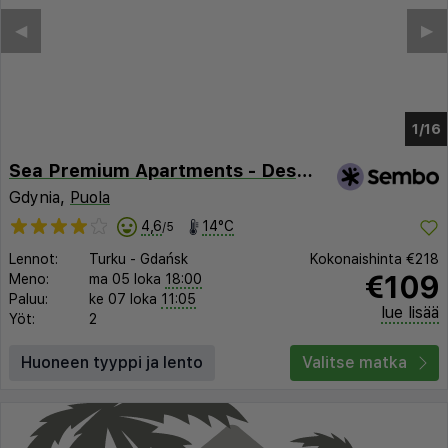
◀︎
▶︎
1/12
Sea Premium Apartments - Destigo Hotels
Gdynia,
Puola
4,6
14°C
/5
Lennot:
Turku
-
Gdańsk
Kokonaishinta
€218
€109
Meno:
ma 05 loka
18:00
Paluu:
ke 07 loka
11:05
lue lisää
Yöt:
2
Huoneen tyyppi ja lento
Valitse matka