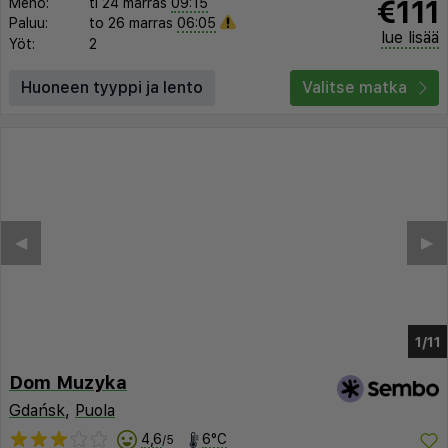
€111
Meno:
ti 24 marras
09:15
Paluu:
to 26 marras
06:05
lue lisää
Yöt:
2
Huoneen tyyppi ja lento
Valitse matka
◀︎
▶︎
1/7
Dom Muzyka
Gdańsk
,
Puola
4,6
6°C
/5