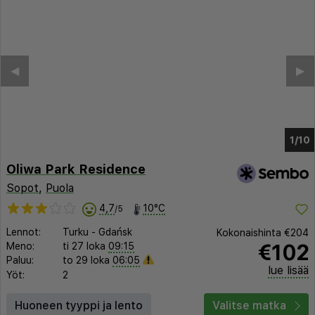
◀︎
▶︎
1/6
Oliwa Park Residence
Sopot
,
Puola
4,7
10°C
/5
Lennot:
Turku
-
Gdańsk
Kokonaishinta
€204
€102
Meno:
ti 27 loka
09:15
Paluu:
to 29 loka
06:05
lue lisää
Yöt:
2
Huoneen tyyppi ja lento
Valitse matka