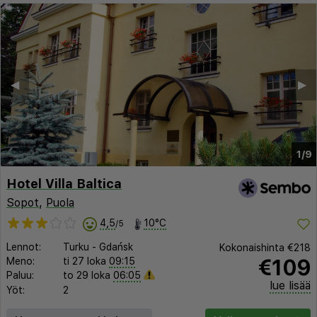
◀︎
▶︎
1/9
Hotel Villa Baltica
Sopot
,
Puola
4,5
10°C
/5
Lennot:
Turku
-
Gdańsk
Kokonaishinta
€218
€109
Meno:
ti 27 loka
09:15
Paluu:
to 29 loka
06:05
lue lisää
Yöt:
2