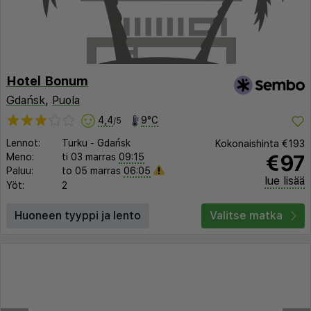
Hotel Bonum
Gdańsk
,
Puola
4,4
9°C
/5
Lennot:
Turku
-
Gdańsk
Kokonaishinta
€193
€97
Meno:
ti 03 marras
09:15
Paluu:
to 05 marras
06:05
lue lisää
Yöt:
2
Huoneen tyyppi ja lento
Valitse matka