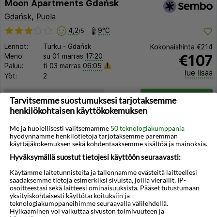
Moon Apartments Gdańsk
Gdańsk
,
Puola
4,2
9°C
/5
Lennot:
Turku
-
Gdańsk
Kokonaishinta
€214
€107
Meno:
su 01 marras
17:20
Paluu:
ti 03 marras
06:05
lue lisää
Yöt:
2
Huoneen tyyppi ja lento
Valitse matka
Tarvitsemme suostumuksesi tarjotaksemme
henkilökohtaisen käyttökokemuksen
Me ja huolellisesti valitsemamme
50 teknologiakumppania
hyödynnämme henkilötietoja tarjotaksemme paremman
käyttäjäkokemuksen sekä kohdentaaksemme sisältöä ja mainoksia.
Hyväksymällä suostut tietojesi käyttöön seuraavasti:
Käytämme laitetunnisteita ja tallennamme evästeitä laitteellesi
◀︎
▶︎
saadaksemme tietoja esimerkiksi sivuista, joilla vierailit, IP-
osoitteestasi sekä laitteesi ominaisuuksista. Pääset tutustumaan
yksityiskohtaisesti käyttötarkoituksiin ja
teknologiakumppaneihimme seuraavalla välilehdellä.
Hylkääminen voi vaikuttaa sivuston toimivuuteen ja