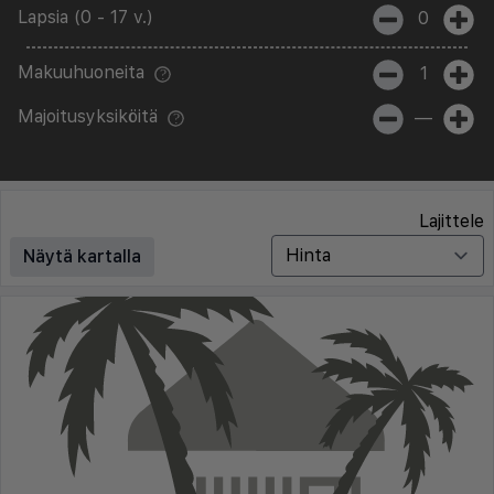
Lapsia (0 - 17 v.)
0
Makuuhuoneita
1
Majoitusyksiköitä
—
Lajittele
Näytä kartalla