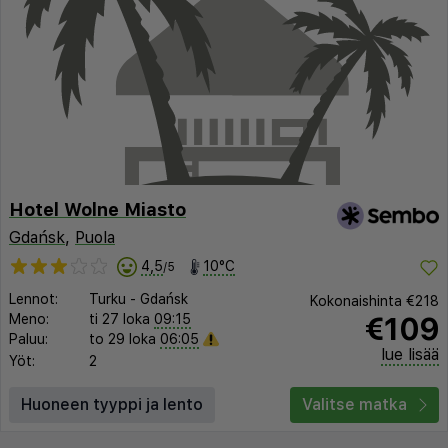
Hotel Wolne Miasto
Gdańsk
,
Puola
4,5
10°C
/5
Lennot:
Turku
-
Gdańsk
Kokonaishinta
€218
€109
Meno:
ti 27 loka
09:15
Paluu:
to 29 loka
06:05
lue lisää
Yöt:
2
Huoneen tyyppi ja lento
Valitse matka