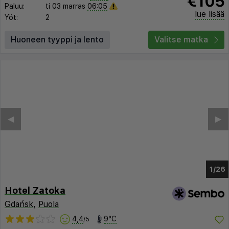
€105
Paluu:
ti 03 marras
06:05
lue lisää
Yöt:
2
Huoneen tyyppi ja lento
Valitse matka
◀︎
▶︎
1/22
Hotel Zatoka
Gdańsk
,
Puola
4,4
9°C
/5