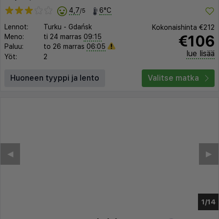
4,7
6°C
/5
Lennot:
Turku
-
Gdańsk
Kokonaishinta
€212
€106
Meno:
ti 24 marras
09:15
Paluu:
to 26 marras
06:05
lue lisää
Yöt:
2
Huoneen tyyppi ja lento
Valitse matka
◀︎
▶︎
1/10