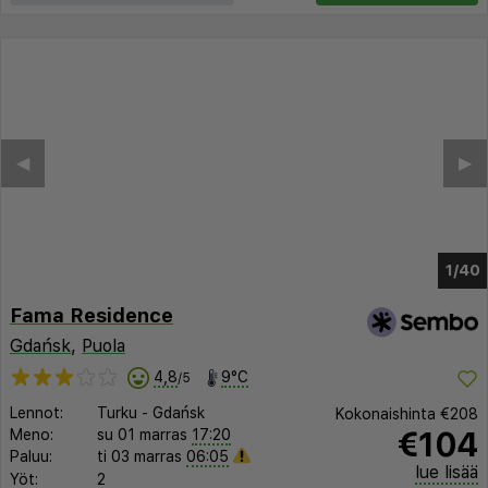
◀︎
▶︎
1/36
Fama Residence
Gdańsk
,
Puola
4,8
9°C
/5
Lennot:
Turku
-
Gdańsk
Kokonaishinta
€208
€104
Meno:
su 01 marras
17:20
Paluu:
ti 03 marras
06:05
lue lisää
Yöt:
2