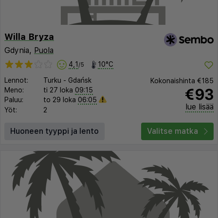
Willa Bryza
Gdynia,
Puola
4,1
10°C
/5
Lennot:
Turku
-
Gdańsk
Kokonaishinta
€185
€93
Meno:
ti 27 loka
09:15
Paluu:
to 29 loka
06:05
lue lisää
Yöt:
2
Huoneen tyyppi ja lento
Valitse matka