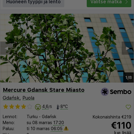
Huoneen tyyppi ja lento
Valitse matka
◀︎
▶︎
1/8
Mercure Gdansk Stare Miasto
Gdańsk
,
Puola
4,6
8°C
/5
Lennot:
Turku
-
Gdańsk
Kokonaishinta
€219
€110
Meno:
su 08 marras
17:20
Paluu:
ti 10 marras
06:05
lue lisää