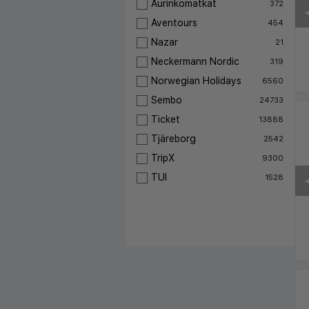
Aurinkomatkat
372
◀
Aventours
454
Nazar
21
Neckermann Nordic
319
Norwegian Holidays
6560
Sembo
24733
Ticket
13888
Tjäreborg
2542
TripX
9300
TUI
1528
◀