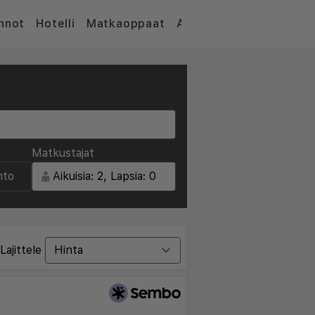
nnot
Hotelli
Matkaoppaat
Artikkelit
Matkustajat
nto
Lajittele