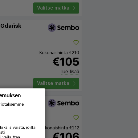
Valitse matka
 Gdańsk
Kokonaishinta
€210
€105
lue lisää
Valitse matka
kemuksen
rjotaksemme
si sivuista, joilla
Kokonaishinta
€212
sti
€106
i vaikuttaa