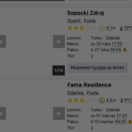
Sopocki Zdroj
Sopot
,
Puola
4,1
10°
/5
Lennot:
Turku
-
Gdańsk
︎
▶︎
Meno:
su 25 loka
17:20
Paluu:
ti 27 loka
06:05
Yöt:
2
Huoneen tyyppi ja lento
1/8
Fama Residence
Gdańsk
,
Puola
4,8
9°C
/5
Lennot:
Turku
-
Gdańsk
︎
▶︎
Meno:
su 01 marras
17:20
Paluu:
ti 03 marras
06:05
Yöt:
2