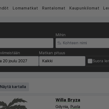
hdöt
Lomamatkat
Rantalomat
Kaupunkilomat
Le
Mihin
viimeistään
Matkan pituus
Suora le
Näytä kartalla
Willa Bryza
Gdynia,
Puola