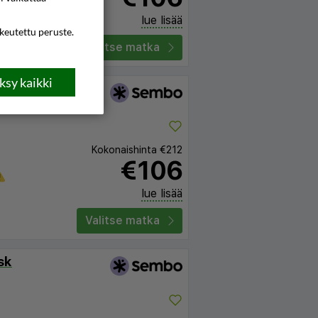
lue lisää
ikeutettu peruste.
Valitse matka
sy kaikki
ia
Kokonaishinta
€212
€106
lue lisää
Valitse matka
sk