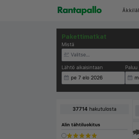
Äkkilä
Pakettimatkat
Mistä
Lähtö aikaisintaan
Paluu 
37714
hakutulosta
Alin tähtiluokitus