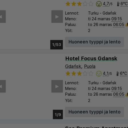
4,7
6°C
/5
Lennot:
Turku
-
Gdańsk
︎
▶︎
Meno:
ti 24 marras
09:15
Paluu:
to 26 marras
06:05
Yöt:
2
Huoneen tyyppi ja lento
1/48
Hotel Focus Gdansk
Gdańsk
,
Puola
4,1
6°C
/5
Lennot:
Turku
-
Gdańsk
︎
▶︎
Meno:
ti 24 marras
09:15
Paluu:
to 26 marras
06:05
Yöt:
2
Huoneen tyyppi ja lento
1/5