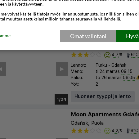
Paluu:
ti 03 marras
06:05
een ja käytettävyyteen.
Yöt:
2
e voivat käsitellä tietoja myös ilman suostumusta, jos niillä on siihen o
 tai muuttaa asetuksiasi milloin tahansa seuraavalla välilehdellä.
Huoneen tyyppi ja lento
1/24
Omat valintani
Hyväk
tömme
Kamienica Morska Gdyn
Gdynia,
Puola
4,7
6°C
/5
Lennot:
Turku
-
Gdańsk
︎
▶︎
Meno:
ti 24 marras
09:15
Paluu:
to 26 marras
06:05
Yöt:
2
Huoneen tyyppi ja lento
1/17
Moon Apartments Gdań
Gdańsk
,
Puola
4,2
9°C
/5