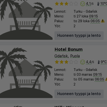
4,1
10°
/5
Lennot:
Turku
-
Gdańsk
Meno:
ti 27 loka
09:15
Paluu:
to 29 loka
06:05
Yöt:
2
Huoneen tyyppi ja lento
Hotel Bonum
Gdańsk
,
Puola
4,4
9°C
/5
Lennot:
Turku
-
Gdańsk
Meno:
ti 03 marras
09:15
Paluu:
to 05 marras
06:05
Yöt:
2
Huoneen tyyppi ja lento