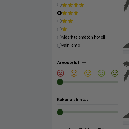
Määrittelemätön hotelli
Vain lento
Arvostelut:
—
Kokonaishinta:
—