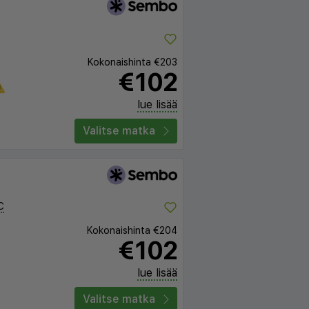
Kokonaishinta
€203
€102
lue lisää
Valitse matka
C
Kokonaishinta
€204
€102
lue lisää
Valitse matka