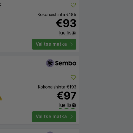
C
Kokonaishinta
€185
€93
lue lisää
Valitse matka
Kokonaishinta
€193
€97
lue lisää
Valitse matka