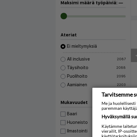
Maksimi määrä työpäiviä:
—
Ateriat
Ei mieltymyksiä
◀
All inclusive
2087
Täysihoito
2088
Puolihoito
2095
Aamiainen
2203
Tarvitsemme s
Mukavuudet
Me ja huolellises
paremman käyttäjä
Baari
16870
Hyväksymällä suos
Huoneisto
2788
Käytämme laitetunni
◀
vierailit, IP-osoit
Ilmastointi
11243
käyttötarkoituksii