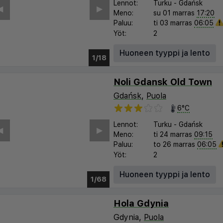
Lennot:
Turku
-
Gdańsk
︎
▶︎
Meno:
su 01 marras
17:20
Paluu:
ti 03 marras
06:05
Yöt:
2
Huoneen tyyppi ja lento
1/12
Noli Gdansk Old Town
Gdańsk
,
Puola
6°C
Lennot:
Turku
-
Gdańsk
︎
▶︎
Meno:
ti 24 marras
09:15
Paluu:
to 26 marras
06:05
Yöt:
2
Huoneen tyyppi ja lento
1/61
Hola Gdynia
Gdynia,
Puola