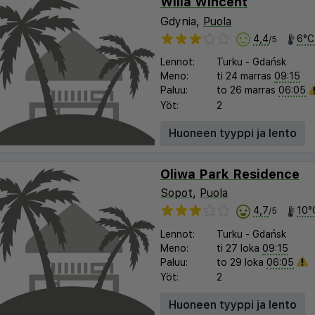
Willa Wincent
Gdynia,
Puola
4,4
6°C
/5
Lennot:
Turku
-
Gdańsk
Meno:
ti 24 marras
09:15
Paluu:
to 26 marras
06:05
Yöt:
2
Huoneen tyyppi ja lento
Oliwa Park Residence
Sopot
,
Puola
4,7
10°
/5
Lennot:
Turku
-
Gdańsk
Meno:
ti 27 loka
09:15
Paluu:
to 29 loka
06:05
Yöt:
2
Huoneen tyyppi ja lento