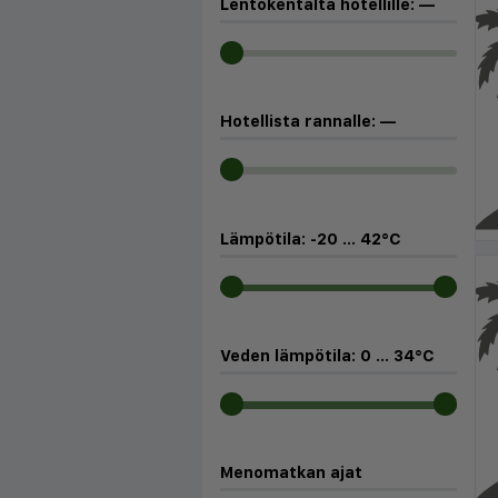
Lentokentältä hotellille:
—
Hotellista rannalle:
—
Lämpötila:
-20
...
42
°C
Veden lämpötila:
0
...
34
°C
Menomatkan ajat