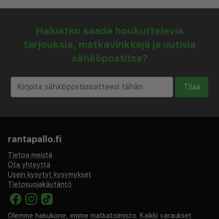
Haluatko saada houkuttelevia
tarjouksia, matkavinkkejä ja uutisia
sähköpostitse?
Tilaa
rantapallo.fi
Tietoa meistä
Ota yhteyttä
Usein kysytyt kysymykset
Tietosuojakäytäntö
Olemme hakukone, emme matkatoimisto. Kaikki varaukset