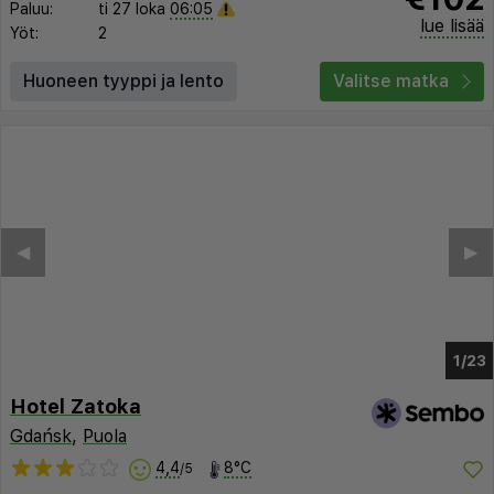
Paluu:
ti 27 loka
06:05
lue lisää
Yöt:
2
Huoneen tyyppi ja lento
Valitse matka
◀︎
▶︎
1/17
Hotel Zatoka
Gdańsk
,
Puola
4,4
8°C
/5