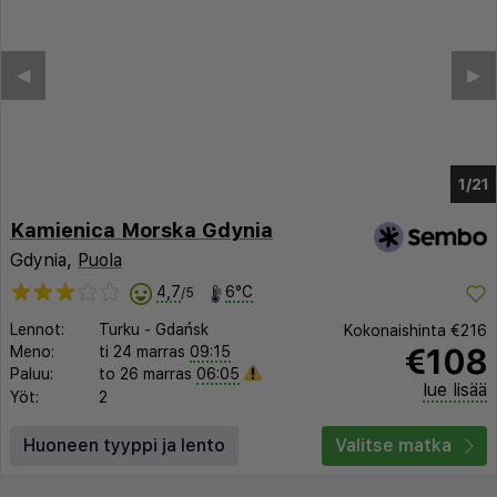
◀︎
▶︎
1/16
Kamienica Morska Gdynia
Gdynia,
Puola
4,7
6°C
/5
Lennot:
Turku
-
Gdańsk
Kokonaishinta
€216
€108
Meno:
ti 24 marras
09:15
Paluu:
to 26 marras
06:05
lue lisää
Yöt:
2
Huoneen tyyppi ja lento
Valitse matka