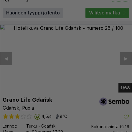
Yöt:
2
Huoneen tyyppi ja lento
Valitse matka
◀︎
▶︎
1/60
Grano Life Gdańsk
Gdańsk
,
Puola
4,5
8°C
/5
Lennot:
Turku
-
Gdańsk
Kokonaishinta
€219