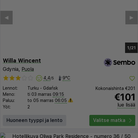
◀︎
▶︎
1/15
Willa Wincent
Gdynia,
Puola
4,4
9°C
/5
Lennot:
Turku
-
Gdańsk
Kokonaishinta
€201
€101
Meno:
ti 03 marras
09:15
Paluu:
to 05 marras
06:05
lue lisää
Yöt:
2
Huoneen tyyppi ja lento
Valitse matka