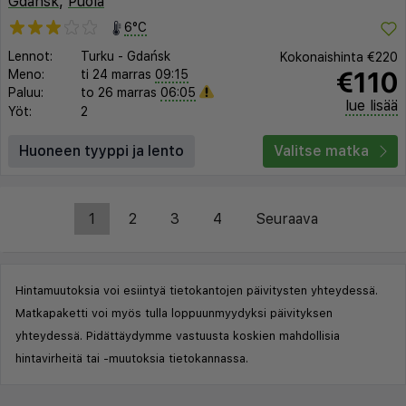
Gdańsk
,
Puola
6°C
Lennot:
Turku
-
Gdańsk
Kokonaishinta
€220
€110
Meno:
ti 24 marras
09:15
Paluu:
to 26 marras
06:05
lue lisää
Yöt:
2
Huoneen tyyppi ja lento
Valitse matka
1
2
3
4
Seuraava
Hintamuutoksia voi esiintyä tietokantojen päivitysten yhteydessä.
Matkapaketti voi myös tulla loppuunmyydyksi päivityksen
yhteydessä. Pidättäydymme vastuusta koskien mahdollisia
hintavirheitä tai -muutoksia tietokannassa.