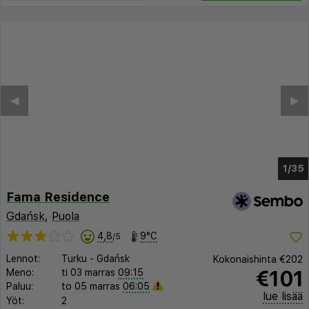
◀︎
▶︎
1/30
Fama Residence
Gdańsk
,
Puola
4,8
9°C
/5
Lennot:
Turku
-
Gdańsk
Kokonaishinta
€202
€101
Meno:
ti 03 marras
09:15
Paluu:
to 05 marras
06:05
lue lisää
Yöt:
2