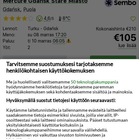
Mercure Gdansk Stare Miasto
Gdańsk
,
Puola
4,6
8°C
/5
Lennot:
Turku
-
Gdańsk
Kokonaishinta
€210
€105
Meno:
su 08 marras
17:20
Paluu:
ti 10 marras
06:05
lue lisää
Yöt:
2
Huoneen tyyppi ja lento
Valitse matka
Tarvitsemme suostumuksesi tarjotaksemme
henkilökohtaisen käyttökokemuksen
Me ja huolellisesti valitsemamme
50 teknologiakumppania
hyödynnämme henkilötietoja tarjotaksemme paremman
käyttäjäkokemuksen sekä kohdentaaksemme sisältöä ja mainoksia.
Hyväksymällä suostut tietojesi käyttöön seuraavasti:
◀︎
▶︎
Käytämme laitetunnisteita ja tallennamme evästeitä laitteellesi
saadaksemme tietoja esimerkiksi sivuista, joilla vierailit, IP-
osoitteestasi sekä laitteesi ominaisuuksista. Pääset tutustumaan
yksityiskohtaisesti käyttötarkoituksiin ja
teknologiakumppaneihimme seuraavalla välilehdellä.
Hylkääminen voi vaikuttaa sivuston toimivuuteen ja