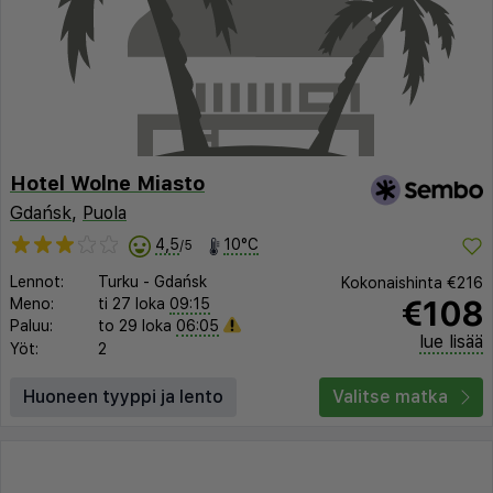
Hotel Wolne Miasto
Gdańsk
,
Puola
4,5
10°C
/5
Lennot:
Turku
-
Gdańsk
Kokonaishinta
€216
€108
Meno:
ti 27 loka
09:15
Paluu:
to 29 loka
06:05
lue lisää
Yöt:
2
Huoneen tyyppi ja lento
Valitse matka