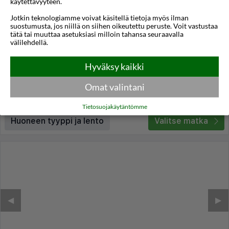
käytettävyyteen.
1/9
Jotkin teknologiamme voivat käsitellä tietoja myös ilman
Hotel Villa Baltica
suostumusta, jos niillä on siihen oikeutettu peruste. Voit vastustaa
tätä tai muuttaa asetuksiasi milloin tahansa seuraavalla
Sopot
,
Puola
välilehdellä.
4,5
14°C
/5
Hyväksy kaikki
Lennot:
Turku
-
Gdańsk
Kokonaishinta
€214
€107
Meno:
ma 05 loka
18:00
Omat valintani
Paluu:
ke 07 loka
11:05
lue lisää
Yöt:
2
Tietosuojakäytäntömme
Huoneen tyyppi ja lento
Valitse matka
◀︎
▶︎