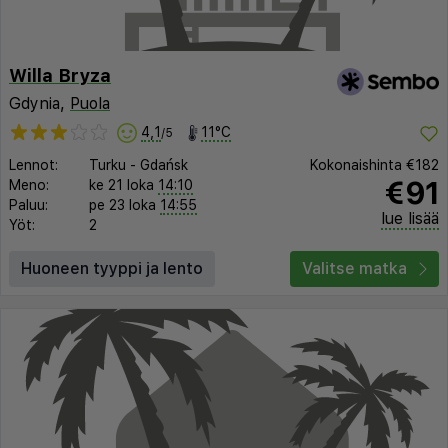
Willa Bryza
Gdynia,
Puola
4,1
11°C
/5
Lennot:
Turku
-
Gdańsk
Kokonaishinta
€182
€91
Meno:
ke 21 loka
14:10
Paluu:
pe 23 loka
14:55
lue lisää
Yöt:
2
Huoneen tyyppi ja lento
Valitse matka