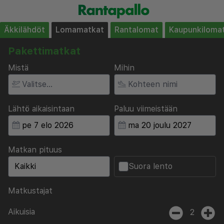
Äkkilähdöt
Lomamatkat
Rantalomat
Kaupunkiloma
Pakettimatkat
Mistä
Mihin
Lähtö aikaisintaan
Paluu viimeistään
Matkan pituus
Suora lento
Matkustajat
Aikuisia
2