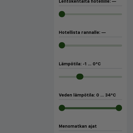
Lentokentältä hotellille:
—
Hotellista rannalle:
—
Lämpötila:
-1
...
0
°C
Veden lämpötila:
0
...
34
°C
Menomatkan ajat