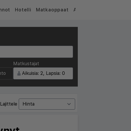
nnot
Hotelli
Matkaoppaat
Artikkelit
Matkustajat
nto
Lajittele
ynyt