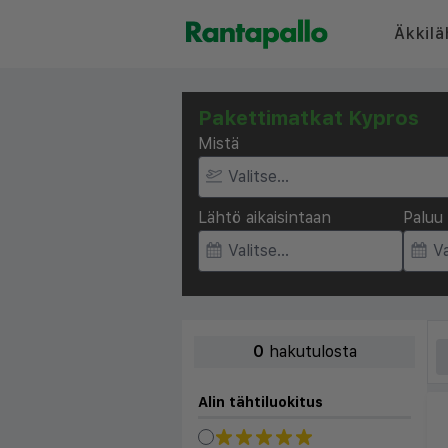
Äkkilä
Pakettimatkat Kypros
Mistä
Lähtö aikaisintaan
Paluu 
0
hakutulosta
Alin tähtiluokitus