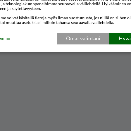
n ja teknologiakumppaneihimme seuraavalla välilehdellä. Hylkääminen vo
een ja käytettävyyteen.
e voivat käsitellä tietoja myös ilman suostumusta, jos niillä on siihen o
 tai muuttaa asetuksiasi milloin tahansa seuraavalla välilehdellä.
Omat valintani
Hyväk
tömme