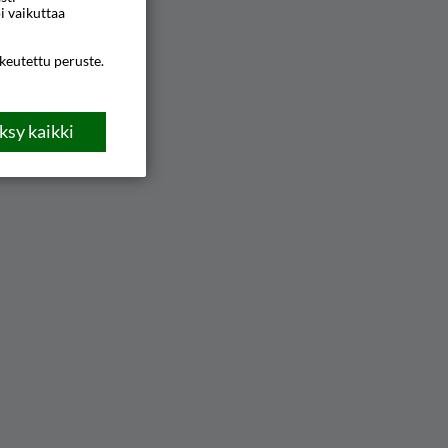
i vaikuttaa
ikeutettu peruste.
sy kaikki