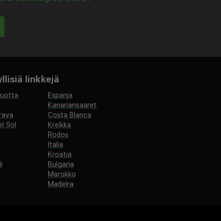
lisiä linkkejä
vuotta
Espanja
a
Kanariansaaret
rava
Costa Blanca
l Sol
Kreikka
Rodos
Italia
Kroatia
i
Bulgaria
a
Marokko
Madeira