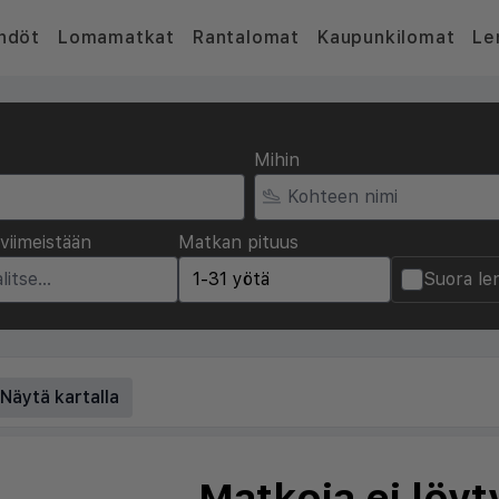
hdöt
Lomamatkat
Rantalomat
Kaupunkilomat
Le
Mihin
viimeistään
Matkan pituus
Suora le
Näytä kartalla
Matkoja ei löyt