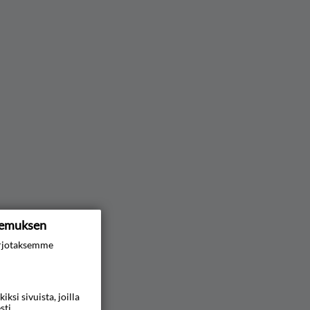
kemuksen
rjotaksemme
si sivuista, joilla
sti