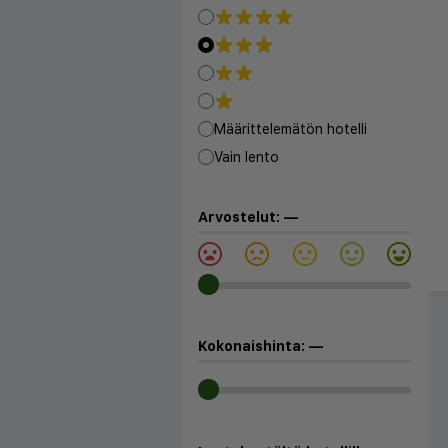
Määrittelemätön hotelli
Vain lento
Arvostelut:
—
Kokonaishinta:
—