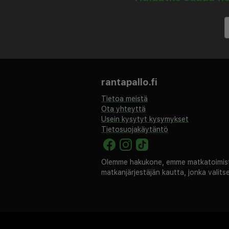
rantapallo.fi
Tietoa meistä
Ota yhteyttä
Usein kysytyt kysymykset
Tietosuojakäytäntö
Olemme hakukone, emme matkatoimisto
matkanjärjestäjän kautta, jonka valit