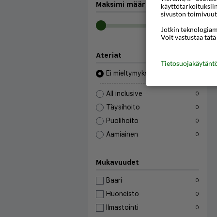
Maksimi määrä työpäiviä:
—
käyttötarkoituksii
sivuston toimivuut
Jotkin teknologiamm
Voit vastustaa tätä
Ateriat
Tietosuojakäytän
Ei mieltymyksiä
All inclusive
0
Täysihoito
0
Puolihoito
0
Aamiainen
0
Mukavuudet
Baari
0
Huoneisto
0
Ilmastointi
0