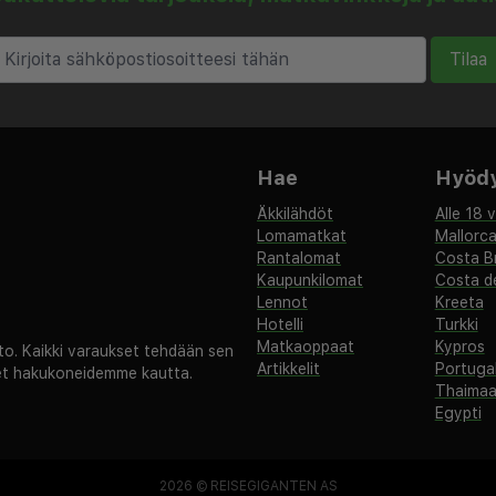
Tilaa
Hae
Hyödyl
Äkkilähdöt
Alle 18 
Lomamatkat
Mallorc
Rantalomat
Costa B
Kaupunkilomat
Costa de
Lennot
Kreeta
Hotelli
Turkki
Matkaoppaat
Kypros
. Kaikki varaukset tehdään sen
Artikkelit
Portugal
set hakukoneidemme kautta.
Thaima
Egypti
2026 ©
REISEGIGANTEN AS