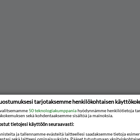
uostumuksesi tarjotaksemme henkilökohtaisen käyttöko
ti valitsemamme
50 teknologiakumppania
hyödynnämme henkilötietoja ta
kokemuksen sekä kohdentaaksemme sisältöä ja mainoksia.
tut tietojesi käyttöön seuraavasti:
steita ja tallennamme evästeitä laitteellesi saadaksemme tietoja esimerkik
teestasi sekä laitteesi ominaisuuksista. Pääset tutustumaan yksityiskohtaise