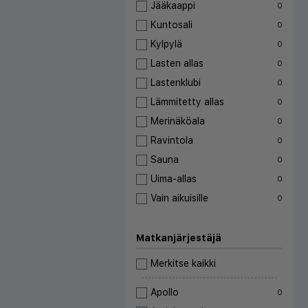
Jääkaappi
0
Kuntosali
0
Kylpylä
0
Lasten allas
0
Lastenklubi
0
Lämmitetty allas
0
Merinäköala
0
Ravintola
0
Sauna
0
Uima-allas
0
Vain aikuisille
0
Matkanjärjestäjä
Merkitse kaikki
Apollo
0