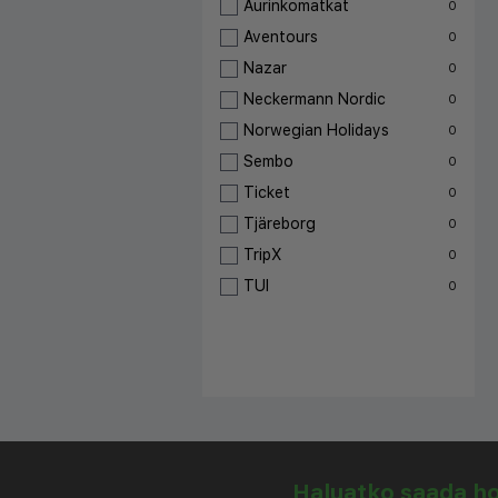
Aurinkomatkat
0
Aventours
0
Nazar
0
Neckermann Nordic
0
Norwegian Holidays
0
Sembo
0
Ticket
0
Tjäreborg
0
TripX
0
TUI
0
Haluatko saada hou