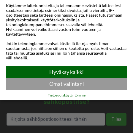
Käytämme laitetunnisteita ja tallennamme evästeitä laitteellesi
Mihin
1 sijainti
saadaksemme tietoja esimerkiksi sivuista, joilla vierailit, IP-
osoitteestasi sekä laitteesi ominaisuuksista. Pääset tutustumaan
Matkan pituus
6-31 yötä
yksityiskohtaisesti käyttötarkoituksiin ja
teknologiakumppaneihimme seuraavalla välilehdellä.
Hylkääminen voi vaikuttaa sivuston toimivuuteen ja
Alin tähtiluokitus
3 tähteä
käytettävyyteen.
Lämpötila
-1 ... 0 °C
Jotkin teknologiamme voivat käsitellä tietoja myös ilman
suostumusta, jos niillä on siihen oikeutettu peruste. Voit vastustaa
tätä tai muuttaa asetuksiasi milloin tahansa seuraavalla
välilehdellä.
Hyväksy kaikki
Omat valintani
Haluatko saada houkuttelevia
tarjouksia, matkavinkkejä ja uutisia
Tietosuojakäytäntömme
sähköpostitse?
Tilaa