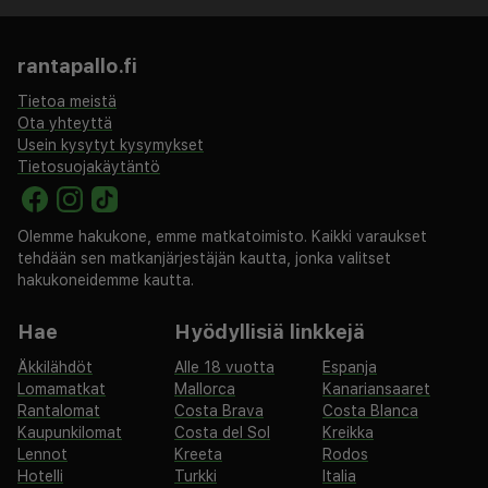
rantapallo.fi
Tietoa meistä
Ota yhteyttä
Usein kysytyt kysymykset
Tietosuojakäytäntö
Olemme hakukone, emme matkatoimisto. Kaikki varaukset
tehdään sen matkanjärjestäjän kautta, jonka valitset
hakukoneidemme kautta.
Hae
Hyödyllisiä linkkejä
Äkkilähdöt
Alle 18 vuotta
Espanja
Lomamatkat
Mallorca
Kanariansaaret
Rantalomat
Costa Brava
Costa Blanca
Kaupunkilomat
Costa del Sol
Kreikka
Lennot
Kreeta
Rodos
Hotelli
Turkki
Italia