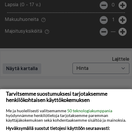
Lapsia (0 - 17 v.)
0
Makuuhuoneita
1
Majoitusyksiköitä
—
Lajittele
Näytä kartalla
Matkoja ei löytynyt
Tarvitsemme suostumuksesi tarjotaksemme
henkilökohtaisen käyttökokemuksen
Valitettavasti emme löydä hakuasi vastaavia matkoja.
Me ja huolellisesti valitsemamme
50 teknologiakumppania
hyödynnämme henkilötietoja tarjotaksemme paremman
Voit saada lisää tuloksia poistamalla alla olevat
käyttäjäkokemuksen sekä kohdentaaksemme sisältöä ja mainoksia.
suodattimet.
Hyväksymällä suostut tietojesi käyttöön seuraavasti: