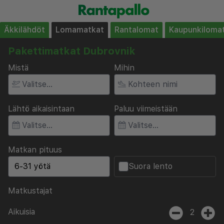
Äkkilähdöt
Lomamatkat
Rantalomat
Kaupunkiloma
Pakettimatkat Dubrovnik
Mistä
Mihin
Lähtö aikaisintaan
Paluu viimeistään
Matkan pituus
Suora lento
Matkustajat
Aikuisia
2