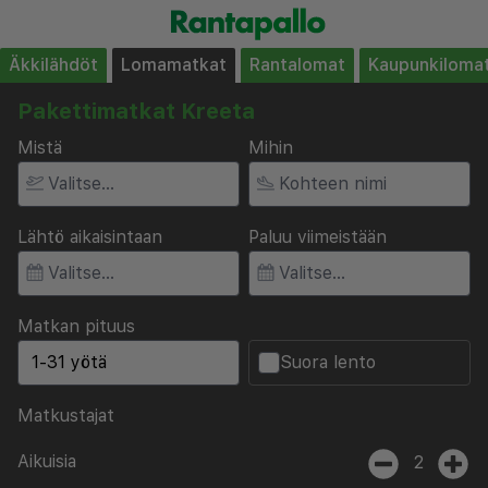
Äkkilähdöt
Lomamatkat
Rantalomat
Kaupunkiloma
Pakettimatkat Kreeta
Mistä
Mihin
Lähtö aikaisintaan
Paluu viimeistään
Matkan pituus
Suora lento
Matkustajat
Aikuisia
2