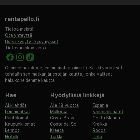
rantapallo.fi
Tietoa meistä
Ota yhteyttä
Usein kysytyt kysymykset
Tietosuojakäytäntö
Olemme hakukone, emme matkatoimisto. Kaikki varaukset
tehdään sen matkanjärjestäjän kautta, jonka valitset
hakukoneidemme kautta.
Hae
Hyödyllisiä linkkejä
Äkkilähdöt
Alle 18 vuotta
Espanja
Lomamatkat
Mallorca
Kanariansaaret
Rantalomat
Costa Brava
Costa Blanca
Kaupunkilomat
Costa del Sol
Kreikka
Lennot
Kreeta
Rodos
Hotelli
Turkki
Italia