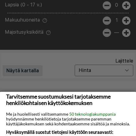
Lapsia (0 - 17 v.)
0
Makuuhuoneita
1
Majoitusyksiköitä
—
Lajittele
Näytä kartalla
Matkoja ei löytynyt
Tarvitsemme suostumuksesi tarjotaksemme
henkilökohtaisen käyttökokemuksen
Valitettavasti emme löydä hakuasi vastaavia matkoja.
Me ja huolellisesti valitsemamme
50 teknologiakumppania
hyödynnämme henkilötietoja tarjotaksemme paremman
Voit saada lisää tuloksia poistamalla alla olevat
käyttäjäkokemuksen sekä kohdentaaksemme sisältöä ja mainoksia.
suodattimet.
Hyväksymällä suostut tietojesi käyttöön seuraavasti: