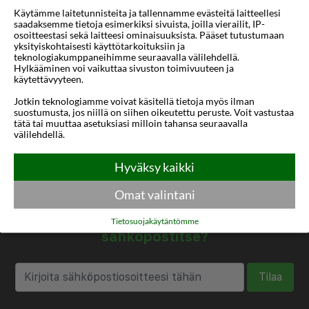
Käytämme laitetunnisteita ja tallennamme evästeitä laitteellesi
Mihin
1 sijainti
saadaksemme tietoja esimerkiksi sivuista, joilla vierailit, IP-
osoitteestasi sekä laitteesi ominaisuuksista. Pääset tutustumaan
Matkan pituus
1-31 yötä
yksityiskohtaisesti käyttötarkoituksiin ja
teknologiakumppaneihimme seuraavalla välilehdellä.
Hylkääminen voi vaikuttaa sivuston toimivuuteen ja
Alin tähtiluokitus
3 tähteä
käytettävyyteen.
Lämpötila
-1 ... 0 °C
Jotkin teknologiamme voivat käsitellä tietoja myös ilman
suostumusta, jos niillä on siihen oikeutettu peruste. Voit vastustaa
tätä tai muuttaa asetuksiasi milloin tahansa seuraavalla
välilehdellä.
Hyväksy kaikki
Omat valintani
Haluatko saada houkuttelevia
tarjouksia, matkavinkkejä ja uutisia
Tietosuojakäytäntömme
sähköpostitse?
Tilaa