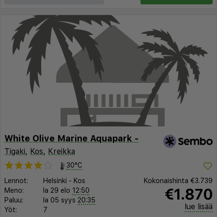
White Olive Marine Aquapark -
Tigaki
,
Kos
,
Kreikka
30°C
Lennot:
Helsinki
-
Kos
Kokonaishinta
€3.739
€1.870
Meno:
la 29 elo
12:50
Paluu:
la 05 syys
20:35
lue lisää
Yöt:
7