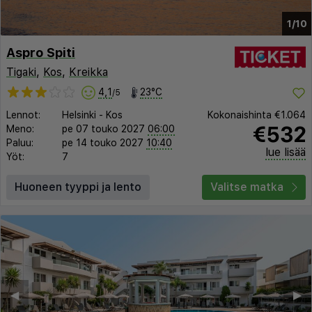
1/10
Aspro Spiti
Tigaki
,
Kos
,
Kreikka
4,1
23°C
/5
Lennot:
Helsinki
-
Kos
Kokonaishinta
€1.064
€532
Meno:
pe 07 touko 2027
06:00
Paluu:
pe 14 touko 2027
10:40
lue lisää
Yöt:
7
Huoneen tyyppi ja lento
Valitse matka
◀︎
▶︎