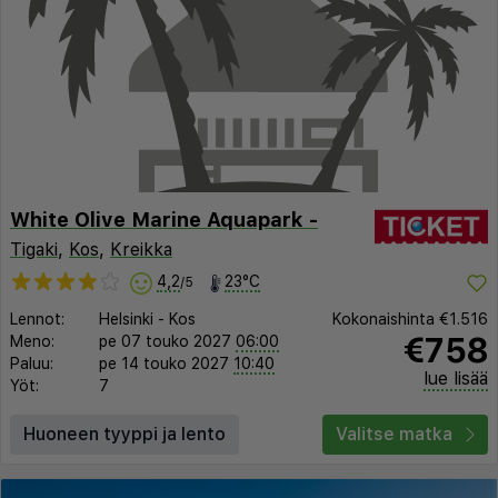
White Olive Marine Aquapark -
Tigaki
,
Kos
,
Kreikka
4,2
23°C
/5
Lennot:
Helsinki
-
Kos
Kokonaishinta
€1.516
€758
Meno:
pe 07 touko 2027
06:00
Paluu:
pe 14 touko 2027
10:40
lue lisää
Yöt:
7
Huoneen tyyppi ja lento
Valitse matka