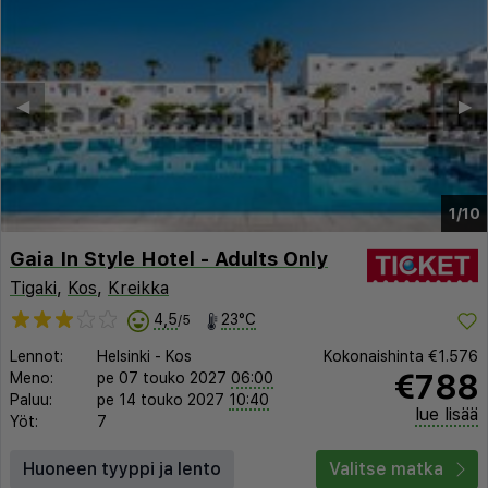
◀︎
▶︎
1/10
Gaia In Style Hotel - Adults Only
Tigaki
,
Kos
,
Kreikka
4,5
23°C
/5
Lennot:
Helsinki
-
Kos
Kokonaishinta
€1.576
€788
Meno:
pe 07 touko 2027
06:00
Paluu:
pe 14 touko 2027
10:40
lue lisää
Yöt:
7
Huoneen tyyppi ja lento
Valitse matka