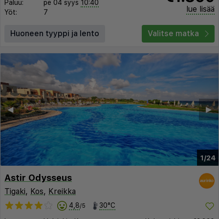
Paluu:
pe 04 syys
10:40
lue lisää
Yöt:
7
Huoneen tyyppi ja lento
Valitse matka
◀︎
▶︎
1/24
Astir Odysseus
Tigaki
,
Kos
,
Kreikka
4,8
30°C
/5