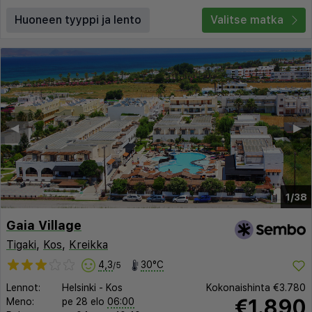
Huoneen tyyppi ja lento
Valitse matka
◀︎
▶︎
1/38
Gaia Village
Tigaki
,
Kos
,
Kreikka
4,3
30°C
/5
Lennot:
Helsinki
-
Kos
Kokonaishinta
€3.780
€1.890
Meno:
pe 28 elo
06:00