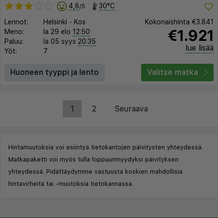
4,8
30°C
/5
Lennot:
Helsinki
-
Kos
Kokonaishinta
€3.841
€1.921
Meno:
la 29 elo
12:50
Paluu:
la 05 syys
20:35
lue lisää
Yöt:
7
Huoneen tyyppi ja lento
Valitse matka
1
2
Seuraava
Hintamuutoksia voi esiintyä tietokantojen päivitysten yhteydessä.
Matkapaketti voi myös tulla loppuunmyydyksi päivityksen
yhteydessä. Pidättäydymme vastuusta koskien mahdollisia
hintavirheitä tai -muutoksia tietokannassa.