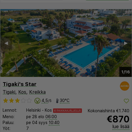
◀︎
▶︎
1/16
Tigaki's Star
Tigaki
,
Kos
,
Kreikka
4,5
30°C
/5
Lennot:
Helsinki
-
Kos
Kokonaishinta
€1.740
6 PAIKKAAJÄLJELLÄ
€870
Meno:
pe 28 elo
06:00
Paluu:
pe 04 syys
10:40
lue lisää
Yöt:
7