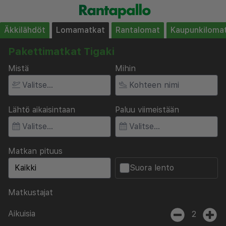
Äkkilähdöt
Lomamatkat
Rantalomat
Kaupunkiloma
Pakettimatkat Tigaki
Mistä
Mihin
Lähtö aikaisintaan
Paluu viimeistään
Matkan pituus
Suora lento
Matkustajat
Aikuisia
2