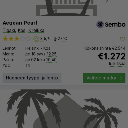
Aegean Pearl
Tigaki
,
Kos
,
Kreikka
3,5
27°C
/5
Lennot:
Helsinki
-
Kos
Kokonaishinta
€2.544
€1.272
Meno:
pe 18 syys
12:25
Paluu:
pe 02 loka
10:40
lue lisää
Yöt:
14
Huoneen tyyppi ja lento
Valitse matka