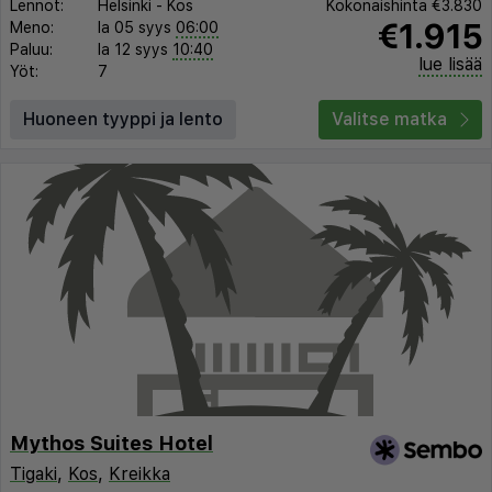
Lennot:
Helsinki
-
Kos
Kokonaishinta
€3.830
€1.915
Meno:
la 05 syys
06:00
Paluu:
la 12 syys
10:40
lue lisää
Yöt:
7
Huoneen tyyppi ja lento
Valitse matka
Mythos Suites Hotel
Tigaki
,
Kos
,
Kreikka