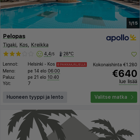
1/15
Pelopas
Tigaki
,
Kos
,
Kreikka
4,4
28°C
/5
Lennot:
Helsinki
-
Kos
Kokonaishinta
€1.280
6 PAIKKAAJÄLJELLÄ
€640
Meno:
pe 14 elo
06:00
Paluu:
pe 21 elo
10:40
lue lisää
Yöt:
7
Huoneen tyyppi ja lento
Valitse matka