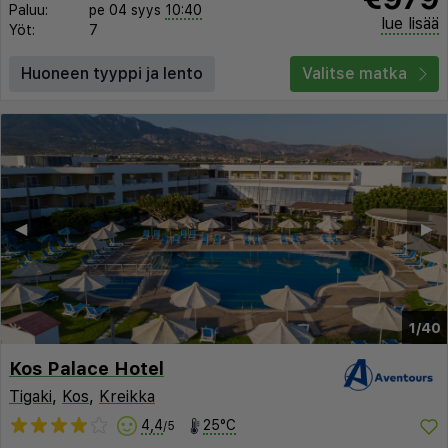
Paluu:
pe 04 syys
10:40
lue lisää
Yöt:
7
Huoneen tyyppi ja lento
Valitse matka
◀︎
▶︎
1/40
Kos Palace Hotel
Tigaki
,
Kos
,
Kreikka
4,4
25°C
/5