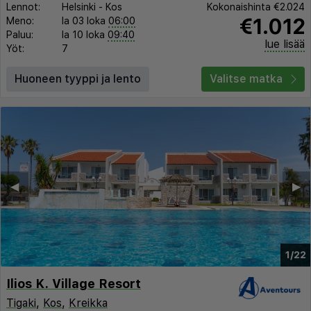
Lennot:
Helsinki
-
Kos
Kokonaishinta
€2.024
€1.012
Meno:
la 03 loka
06:00
Paluu:
la 10 loka
09:40
lue lisää
Yöt:
7
Huoneen tyyppi ja lento
Valitse matka
◀︎
▶︎
1/22
Ilios K. Village Resort
Tigaki
,
Kos
,
Kreikka