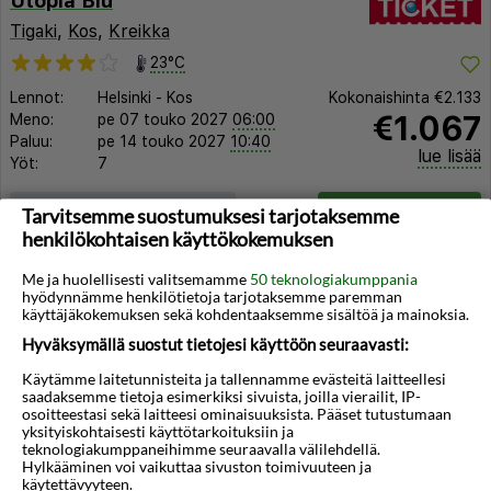
Utopia Blu
Tigaki
,
Kos
,
Kreikka
23°C
Lennot:
Helsinki
-
Kos
Kokonaishinta
€2.133
€1.067
Meno:
pe 07 touko 2027
06:00
Paluu:
pe 14 touko 2027
10:40
lue lisää
Yöt:
7
Huoneen tyyppi ja lento
Valitse matka
Tarvitsemme suostumuksesi tarjotaksemme
henkilökohtaisen käyttökokemuksen
Me ja huolellisesti valitsemamme
50 teknologiakumppania
hyödynnämme henkilötietoja tarjotaksemme paremman
käyttäjäkokemuksen sekä kohdentaaksemme sisältöä ja mainoksia.
Hyväksymällä suostut tietojesi käyttöön seuraavasti:
Käytämme laitetunnisteita ja tallennamme evästeitä laitteellesi
◀︎
▶︎
saadaksemme tietoja esimerkiksi sivuista, joilla vierailit, IP-
osoitteestasi sekä laitteesi ominaisuuksista. Pääset tutustumaan
yksityiskohtaisesti käyttötarkoituksiin ja
teknologiakumppaneihimme seuraavalla välilehdellä.
Hylkääminen voi vaikuttaa sivuston toimivuuteen ja
käytettävyyteen.
1/13