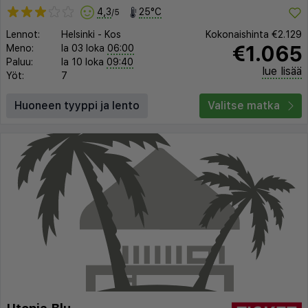
4,3
25°C
/5
Lennot:
Helsinki
-
Kos
Kokonaishinta
€2.129
€1.065
Meno:
la 03 loka
06:00
Paluu:
la 10 loka
09:40
lue lisää
Yöt:
7
Huoneen tyyppi ja lento
Valitse matka