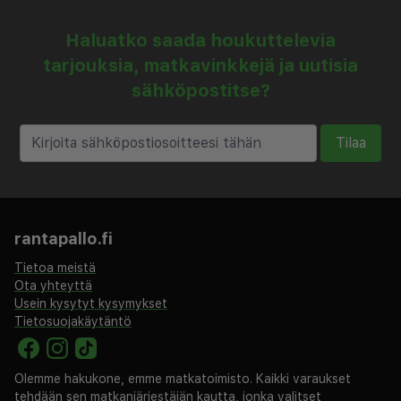
Haluatko saada houkuttelevia
tarjouksia, matkavinkkejä ja uutisia
sähköpostitse?
Tilaa
rantapallo.fi
Tietoa meistä
Ota yhteyttä
Usein kysytyt kysymykset
Tietosuojakäytäntö
Olemme hakukone, emme matkatoimisto. Kaikki varaukset
tehdään sen matkanjärjestäjän kautta, jonka valitset