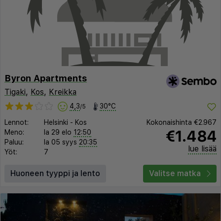
Byron Apartments
Tigaki
,
Kos
,
Kreikka
4,3
30°C
/5
Lennot:
Helsinki
-
Kos
Kokonaishinta
€2.967
€1.484
Meno:
la 29 elo
12:50
Paluu:
la 05 syys
20:35
lue lisää
Yöt:
7
Huoneen tyyppi ja lento
Valitse matka