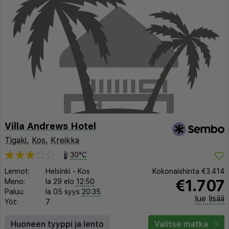
Villa Andrews Hotel
Tigaki
,
Kos
,
Kreikka
30°C
Lennot:
Helsinki
-
Kos
Kokonaishinta
€3.414
€1.707
Meno:
la 29 elo
12:50
Paluu:
la 05 syys
20:35
lue lisää
Yöt:
7
Huoneen tyyppi ja lento
Valitse matka