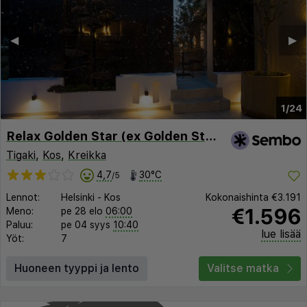
◀︎
▶︎
1/24
Relax Golden Star (ex Golden Star)
Tigaki
,
Kos
,
Kreikka
4,7
30°C
/5
Lennot:
Helsinki
-
Kos
Kokonaishinta
€3.191
€1.596
Meno:
pe 28 elo
06:00
Paluu:
pe 04 syys
10:40
lue lisää
Yöt:
7
Huoneen tyyppi ja lento
Valitse matka