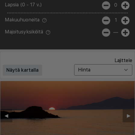
Lapsia (0 - 17 v.)
0
Makuuhuoneita
1
Majoitusyksiköitä
—
Lajittele
Näytä kartalla
◀︎
▶︎