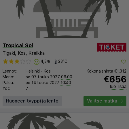
Tropical Sol
Tigaki
,
Kos
,
Kreikka
4,3
23°C
/5
Lennot:
Helsinki
-
Kos
Kokonaishinta
€1.312
€656
Meno:
pe 07 touko 2027
06:00
Paluu:
pe 14 touko 2027
10:40
lue lisää
Yöt:
7
Huoneen tyyppi ja lento
Valitse matka