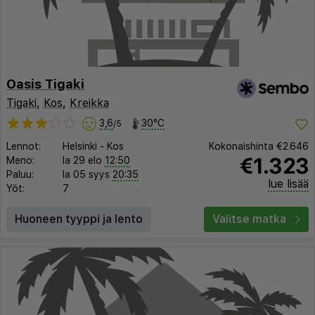
Oasis Tigaki
Tigaki
,
Kos
,
Kreikka
3,6
30°C
/5
Lennot:
Helsinki
-
Kos
Kokonaishinta
€2.646
€1.323
Meno:
la 29 elo
12:50
Paluu:
la 05 syys
20:35
lue lisää
Yöt:
7
Huoneen tyyppi ja lento
Valitse matka