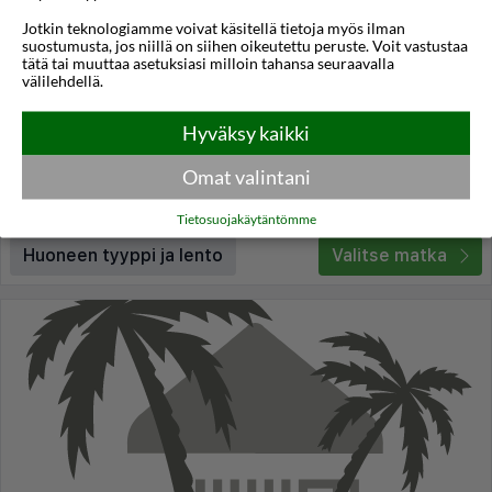
Jotkin teknologiamme voivat käsitellä tietoja myös ilman
Corali
suostumusta, jos niillä on siihen oikeutettu peruste. Voit vastustaa
tätä tai muuttaa asetuksiasi milloin tahansa seuraavalla
Tigaki
,
Kos
,
Kreikka
välilehdellä.
4,1
22°C
/5
Hyväksy kaikki
Lennot:
Helsinki
-
Kos
Kokonaishinta
€2.196
€1.098
Meno:
la 17 loka
06:00
Omat valintani
Paluu:
la 24 loka
09:40
lue lisää
Yöt:
7
Tietosuojakäytäntömme
Huoneen tyyppi ja lento
Valitse matka