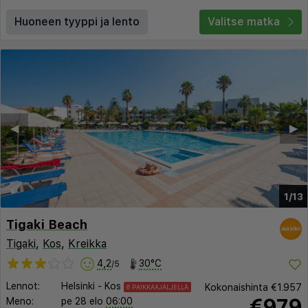
Huoneen tyyppi ja lento
Valitse matka
◀︎
▶︎
1/13
Tigaki Beach
Tigaki
,
Kos
,
Kreikka
4,2
30°C
/5
Lennot:
Helsinki
-
Kos
Kokonaishinta
€1.957
6 PAIKKAAJÄLJELLÄ
€979
Meno:
pe 28 elo
06:00