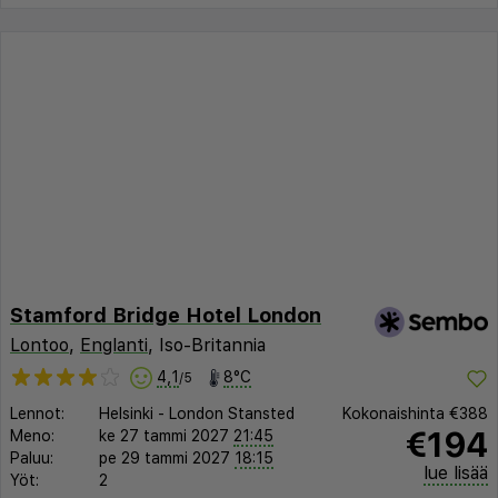
Stamford Bridge Hotel London
Lontoo
,
Englanti
, Iso-Britannia
4,1
8°C
/5
Lennot:
Helsinki
-
London Stansted
Kokonaishinta
€388
€194
Meno:
ke 27 tammi 2027
21:45
Paluu:
pe 29 tammi 2027
18:15
lue lisää
Yöt:
2