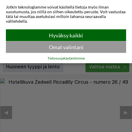
Jotkin teknologiamme voivat käsitellä tietoja myös ilman
Berjaya Eden Park London Hotel
suostumusta, jos niillä on siihen oikeutettu peruste. Voit vastustaa
tätä tai muuttaa asetuksiasi milloin tahansa seuraavalla
Lontoo
,
Englanti
, Iso-Britannia
välilehdellä.
3,4
12°C
/5
Hyväksy kaikki
Lennot:
Helsinki
-
London Stansted
Kokonaishinta
€409
€205
Meno:
ke 11 marras
21:45
Omat valintani
Paluu:
pe 13 marras
18:15
lue lisää
Yöt:
2
Tietosuojakäytäntömme
Huoneen tyyppi ja lento
Valitse matka
◀︎
▶︎