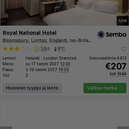
1/16
Royal National Hotel
Bloomsbury
,
Lontoo
,
Englanti
, Iso-Britannia
3,6
8°C
/5
Lennot:
Helsinki
-
London Stansted
Kokonaishinta
€413
€207
Meno:
su 17 tammi 2027
12:30
Paluu:
ti 19 tammi 2027
16:05
lue lisää
Yöt:
2
Huoneen tyyppi ja lento
Valitse matka