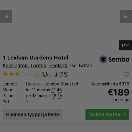
◀︎
▶︎
1/10
1 Lexham Gardens Hotel
Kensington
,
Lontoo
,
Englanti
, Iso-Britannia
3,1
12°C
/5
Lennot:
Helsinki
-
London Stansted
Kokonaishinta
€378
€189
Meno:
ke 11 marras
21:45
Paluu:
pe 13 marras
18:15
lue lisää
Yöt:
2
Huoneen tyyppi ja lento
Valitse matka