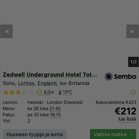
Zedwell Underground Hotel Tottenham Court Road
Soho,
Lontoo
,
Englanti
, Iso-Britannia
4,0
13°C
/5
Lennot:
Helsinki
-
London Stansted
Kokonaishinta
€423
€212
Meno:
ke 28 loka
21:45
Paluu:
pe 30 loka
18:15
lue lisää
Yöt:
2
Huoneen tyyppi ja lento
Valitse matka