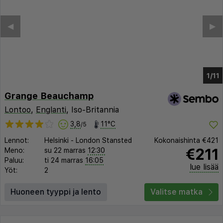
◀︎
▶︎
1/7
Grange Beauchamp
Lontoo
,
Englanti
, Iso-Britannia
3,8
11°C
/5
Lennot:
Helsinki
-
London Stansted
Kokonaishinta
€421
€211
Meno:
su 22 marras
12:30
Paluu:
ti 24 marras
16:05
lue lisää
Yöt:
2
Huoneen tyyppi ja lento
Valitse matka