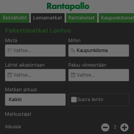
Äkkilähdöt
Lomamatkat
Rantalomat
Kaupunkiloma
Pakettimatkat Lontoo
Mistä
Mihin
Lähtö aikaisintaan
Paluu viimeistään
Matkan pituus
Suora lento
Matkustajat
Aikuisia
2