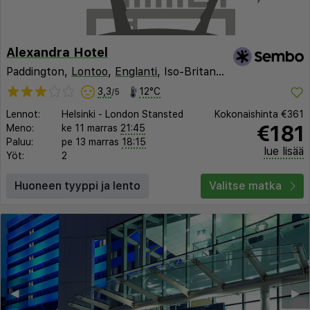
Alexandra Hotel
Paddington,
Lontoo
,
Englanti
, Iso-Britannia
3,3
12°C
/5
Lennot:
Helsinki
-
London Stansted
Kokonaishinta
€361
€181
Meno:
ke 11 marras
21:45
Paluu:
pe 13 marras
18:15
lue lisää
Yöt:
2
Huoneen tyyppi ja lento
Valitse matka
◀︎
▶︎