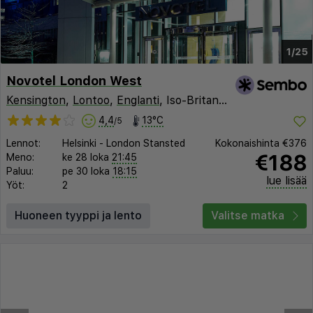
1/25
Novotel London West
Kensington
,
Lontoo
,
Englanti
, Iso-Britannia
4,4
13°C
/5
Lennot:
Helsinki
-
London Stansted
Kokonaishinta
€376
€188
Meno:
ke 28 loka
21:45
Paluu:
pe 30 loka
18:15
lue lisää
Yöt:
2
Huoneen tyyppi ja lento
Valitse matka