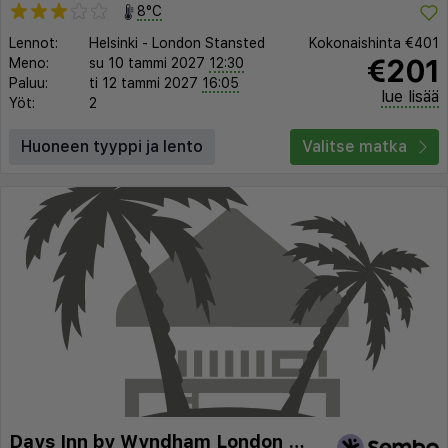
8°C
Lennot:
Helsinki
-
London Stansted
Kokonaishinta
€401
€201
Meno:
su 10 tammi 2027
12:30
Paluu:
ti 12 tammi 2027
16:05
lue lisää
Yöt:
2
Huoneen tyyppi ja lento
Valitse matka
Days Inn by Wyndham London Hyde Park