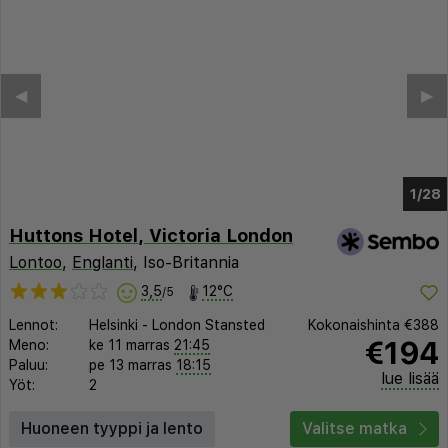
◀︎
▶︎
1/22
Huttons Hotel, Victoria London
Lontoo
,
Englanti
, Iso-Britannia
3,5
12°C
/5
Lennot:
Helsinki
-
London Stansted
Kokonaishinta
€388
€194
Meno:
ke 11 marras
21:45
Paluu:
pe 13 marras
18:15
lue lisää
Yöt:
2
Huoneen tyyppi ja lento
Valitse matka