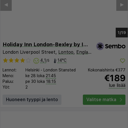
◀︎
▶︎
1/12
Holiday Inn London-Bexley by IHG
London Liverpool Street,
Lontoo
,
Englanti
, Iso-Britannia
4,1
14°C
/5
Lennot:
Helsinki
-
London Stansted
Kokonaishinta
€377
€189
Meno:
ke 28 loka
21:45
Paluu:
pe 30 loka
18:15
lue lisää
Yöt:
2
Huoneen tyyppi ja lento
Valitse matka