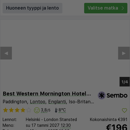
Huoneen tyyppi ja lento
Valitse matka
Best Western Mornington Hotel London Hyde Park
Paddington,
Lontoo
,
Englanti
, Iso-Britannia
3,8
8°C
/5
Lennot:
Helsinki
-
London Stansted
Kokonaishinta
€391
€196
Meno:
su 17 tammi 2027
12:30