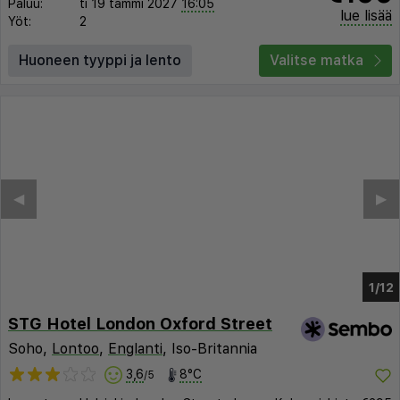
Paluu:
ti 19 tammi 2027
16:05
lue lisää
Yöt:
2
Huoneen tyyppi ja lento
Valitse matka
◀︎
▶︎
1/7
STG Hotel London Oxford Street
Soho,
Lontoo
,
Englanti
, Iso-Britannia
3,6
8°C
/5