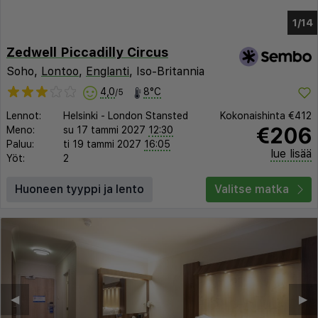
1/9
Zedwell Piccadilly Circus
Soho,
Lontoo
,
Englanti
, Iso-Britannia
4,0
8°C
/5
Lennot:
Helsinki
-
London Stansted
Kokonaishinta
€412
€206
Meno:
su 17 tammi 2027
12:30
Paluu:
ti 19 tammi 2027
16:05
lue lisää
Yöt:
2
Huoneen tyyppi ja lento
Valitse matka
◀︎
▶︎