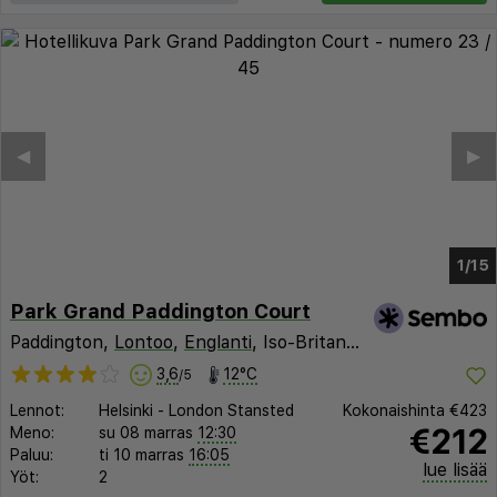
◀︎
▶︎
1/9
Park Grand Paddington Court
Paddington,
Lontoo
,
Englanti
, Iso-Britannia
3,6
12°C
/5
Lennot:
Helsinki
-
London Stansted
Kokonaishinta
€423
€212
Meno:
su 08 marras
12:30
Paluu:
ti 10 marras
16:05
lue lisää
Yöt:
2