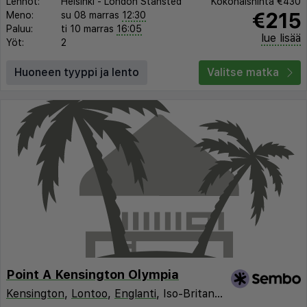
Lennot:
Helsinki
-
London Stansted
Kokonaishinta
€430
€215
Meno:
su 08 marras
12:30
Paluu:
ti 10 marras
16:05
lue lisää
Yöt:
2
Huoneen tyyppi ja lento
Valitse matka
Point A Kensington Olympia
Kensington
,
Lontoo
,
Englanti
, Iso-Britannia