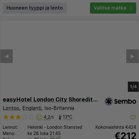
Huoneen tyyppi ja lento
Valitse matka
easyHotel London City Shoreditch
Lontoo
,
Englanti
, Iso-Britannia
4,2
13°C
/5
Lennot:
Helsinki
-
London Stansted
Kokonaishinta
€424
€212
Meno:
ke 28 loka
21:45