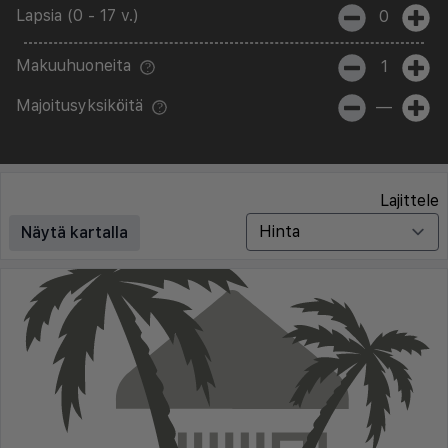
Lapsia (0 - 17 v.)
0
Makuuhuoneita
1
Majoitusyksiköitä
—
Lajittele
Näytä kartalla