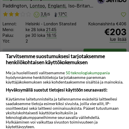
Paddington,
Lontoo
,
Englanti
, Iso-Britannia
3,8
13°C
/5
Lennot:
Helsinki
-
London Stansted
Kokonaishinta
€406
€203
Meno:
ke 28 loka
21:45
Paluu:
pe 30 loka
18:15
lue lisää
Yöt:
2
Huoneen tyyppi ja lento
Valitse matka
Tarvitsemme suostumuksesi tarjotaksemme
henkilökohtaisen käyttökokemuksen
Me ja huolellisesti valitsemamme
50 teknologiakumppania
hyödynnämme henkilötietoja tarjotaksemme paremman
käyttäjäkokemuksen sekä kohdentaaksemme sisältöä ja mainoksia.
Hyväksymällä suostut tietojesi käyttöön seuraavasti:
◀︎
▶︎
Käytämme laitetunnisteita ja tallennamme evästeitä laitteellesi
saadaksemme tietoja esimerkiksi sivuista, joilla vierailit, IP-
osoitteestasi sekä laitteesi ominaisuuksista. Pääset tutustumaan
yksityiskohtaisesti käyttötarkoituksiin ja
teknologiakumppaneihimme seuraavalla välilehdellä.
Hylkääminen voi vaikuttaa sivuston toimivuuteen ja
käytettävyyteen.
1/40