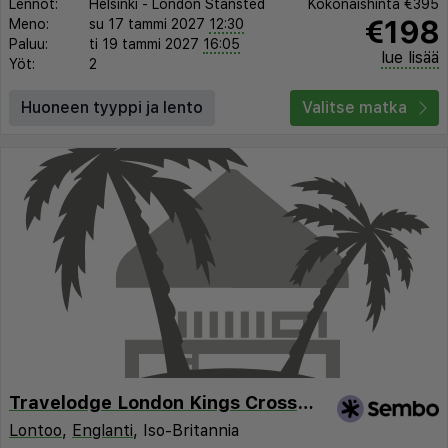
Lennot:
Helsinki
-
London Stansted
Kokonaishinta
€395
€198
Meno:
su 17 tammi 2027
12:30
Paluu:
ti 19 tammi 2027
16:05
lue lisää
Yöt:
2
Huoneen tyyppi ja lento
Valitse matka
Travelodge London Kings Cross Royal Scot Hotel
Lontoo
,
Englanti
, Iso-Britannia