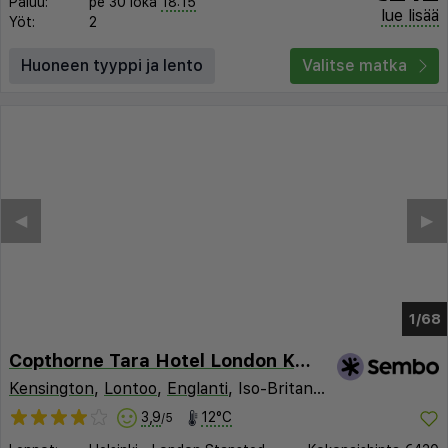
Paluu:
pe 30 loka
18:15
lue lisää
Yöt:
2
Huoneen tyyppi ja lento
Valitse matka
◀︎
▶︎
1/64
Copthorne Tara Hotel London Kensington
Kensington
,
Lontoo
,
Englanti
, Iso-Britannia
3,9
12°C
/5