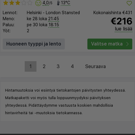
4,0
13°C
/5
Lennot:
Helsinki
-
London Stansted
Kokonaishinta
€431
€216
Meno:
ke 28 loka
21:45
Paluu:
pe 30 loka
18:15
lue lisää
Yöt:
2
Huoneen tyyppi ja lento
Valitse matka
1
2
3
4
Seuraava
Hintamuutoksia voi esiintyä tietokantojen päivitysten yhteydessä.
Matkapaketti voi myös tulla loppuunmyydyksi päivityksen
yhteydessä. Pidättäydymme vastuusta koskien mahdollisia
hintavirheitä tai -muutoksia tietokannassa.