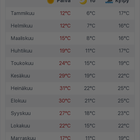
Päivä
Yö
Kylpy
Tammikuu
12°C
6°C
17°C
Helmikuu
12°C
7°C
16°C
Maaliskuu
15°C
8°C
16°C
Huhtikuu
19°C
11°C
17°C
Toukokuu
24°C
15°C
19°C
Kesäkuu
29°C
19°C
22°C
Heinäkuu
31°C
22°C
25°C
Elokuu
30°C
21°C
25°C
Syyskuu
27°C
18°C
23°C
Lokakuu
22°C
15°C
22°C
Marraskuu
17°C
11°C
19°C