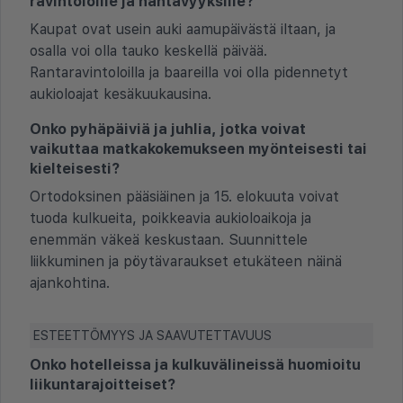
ravintoloille ja nähtävyyksille?
Kaupat ovat usein auki aamupäivästä iltaan, ja
osalla voi olla tauko keskellä päivää.
Rantaravintoloilla ja baareilla voi olla pidennetyt
aukioloajat kesäkuukausina.
Onko pyhäpäiviä ja juhlia, jotka voivat
vaikuttaa matkakokemukseen myönteisesti tai
kielteisesti?
Ortodoksinen pääsiäinen ja 15. elokuuta voivat
tuoda kulkueita, poikkeavia aukioloaikoja ja
enemmän väkeä keskustaan. Suunnittele
liikkuminen ja pöytävaraukset etukäteen näinä
ajankohtina.
ESTEETTÖMYYS JA SAAVUTETTAVUUS
Onko hotelleissa ja kulkuvälineissä huomioitu
liikuntarajoitteiset?