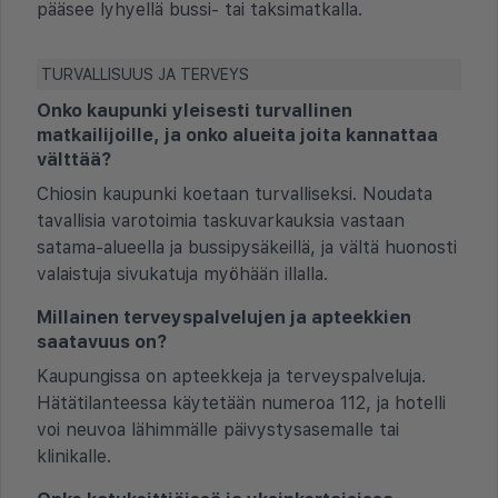
pääsee lyhyellä bussi- tai taksimatkalla.
TURVALLISUUS JA TERVEYS
Onko kaupunki yleisesti turvallinen
matkailijoille, ja onko alueita joita kannattaa
välttää?
Chiosin kaupunki koetaan turvalliseksi. Noudata
tavallisia varotoimia taskuvarkauksia vastaan
satama-alueella ja bussipysäkeillä, ja vältä huonosti
valaistuja sivukatuja myöhään illalla.
Millainen terveyspalvelujen ja apteekkien
saatavuus on?
Kaupungissa on apteekkeja ja terveyspalveluja.
Hätätilanteessa käytetään numeroa 112, ja hotelli
voi neuvoa lähimmälle päivystysasemalle tai
klinikalle.