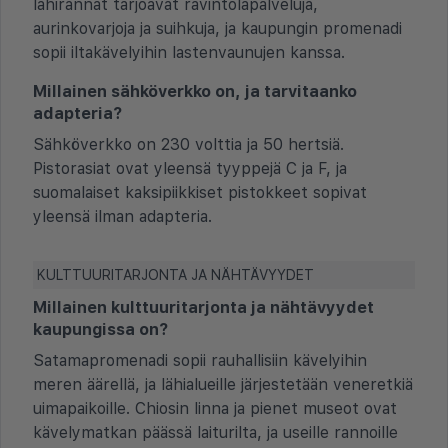
lähirannat tarjoavat ravintolapalveluja,
aurinkovarjoja ja suihkuja, ja kaupungin promenadi
sopii iltakävelyihin lastenvaunujen kanssa.
Millainen sähköverkko on, ja tarvitaanko
adapteria?
Sähköverkko on 230 volttia ja 50 hertsiä.
Pistorasiat ovat yleensä tyyppejä C ja F, ja
suomalaiset kaksipiikkiset pistokkeet sopivat
yleensä ilman adapteria.
KULTTUURITARJONTA JA NÄHTÄVYYDET
Millainen kulttuuritarjonta ja nähtävyydet
kaupungissa on?
Satamapromenadi sopii rauhallisiin kävelyihin
meren äärellä, ja lähialueille järjestetään veneretkiä
uimapaikoille. Chiosin linna ja pienet museot ovat
kävelymatkan päässä laiturilta, ja useille rannoille