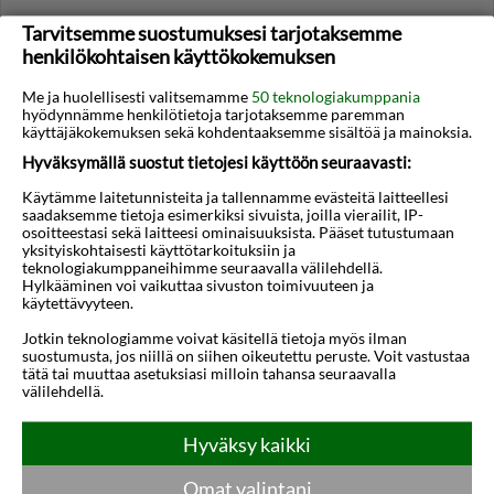
Millaiset ostosmahdollisuudet kaupungissa
Tarvitsemme suostumuksesi tarjotaksemme
on?
henkilökohtaisen käyttökokemuksen
Satamapromenadin varrella ja sen takaisilla kaduilla
Me ja huolellisesti valitsemamme
50 teknologiakumppania
on matkamuistomyymälöitä, apteekkeja ja
hyödynnämme henkilötietoja tarjotaksemme paremman
käyttäjäkokemuksen sekä kohdentaaksemme sisältöä ja mainoksia.
ruokakauppoja. Paikallisia tuotteita, kuten
mastiksituotteita, oliiviöljyä ja hunajaa, ostetaan
Hyväksymällä suostut tietojesi käyttöön seuraavasti:
usein tuliaisiksi.
Käytämme laitetunnisteita ja tallennamme evästeitä laitteellesi
saadaksemme tietoja esimerkiksi sivuista, joilla vierailit, IP-
Onko tinkaaminen yleistä kaupoissa?
osoitteestasi sekä laitteesi ominaisuuksista. Pääset tutustumaan
yksityiskohtaisesti käyttötarkoituksiin ja
Tinkaaminen ei ole tavallista kaupoissa.
teknologiakumppaneihimme seuraavalla välilehdellä.
Hylkääminen voi vaikuttaa sivuston toimivuuteen ja
Markkinoilla ja joissakin kojuissa voi saada pieniä
käytettävyyteen.
alennuksia, mutta suurin osa tuotteista myydään
Jotkin teknologiamme voivat käsitellä tietoja myös ilman
kiinteillä hinnoilla.
suostumusta, jos niillä on siihen oikeutettu peruste. Voit vastustaa
tätä tai muuttaa asetuksiasi milloin tahansa seuraavalla
välilehdellä.
INFRASTRUKTUURI JA LIIKENNE
Hyväksy kaikki
Onko joukkoliikenne helposti matkailijoiden
käytettävissä kielen, maksutapojen,
Omat valintani
ennustettavuuden ja luotettavuuden