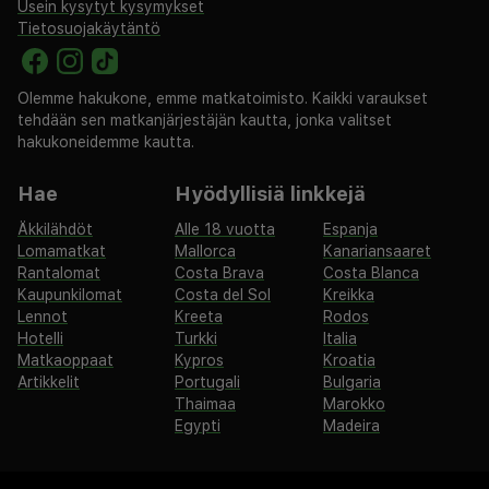
Usein kysytyt kysymykset
Tietosuojakäytäntö
Olemme hakukone, emme matkatoimisto. Kaikki varaukset
tehdään sen matkanjärjestäjän kautta, jonka valitset
hakukoneidemme kautta.
Hae
Hyödyllisiä linkkejä
Äkkilähdöt
Alle 18 vuotta
Espanja
Lomamatkat
Mallorca
Kanariansaaret
Rantalomat
Costa Brava
Costa Blanca
Kaupunkilomat
Costa del Sol
Kreikka
Lennot
Kreeta
Rodos
Hotelli
Turkki
Italia
Matkaoppaat
Kypros
Kroatia
Artikkelit
Portugali
Bulgaria
Thaimaa
Marokko
Egypti
Madeira