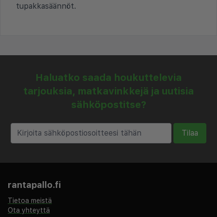
tupakkasäännöt.
Haluatko saada houkuttelevia
tarjouksia, matkavinkkejä ja uutisia
sähköpostitse?
Tilaa
rantapallo.fi
Tietoa meistä
Ota yhteyttä