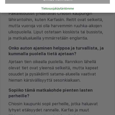
kannalta?
Tietosuojakäytäntömme
Paikallisbussit yhdistävät Chiosin kaupungin
lähirantoihin, kuten Karfasiin. Reitit ovat selkeitä,
mutta vuoroja voi olla harvemmin ruuhka-aikojen
ulkopuolella. Liput ostetaan kioskista tai bussista,
ja matkailualueilla ymmärretään englantia.
Onko auton ajaminen helppoa ja turvallista, ja
kummalla puolella tietä ajetaan?
Ajetaan tien oikealla puolella. Rannikon lähellä
olevat tiet ovat yleensä selkeitä, mutta kapeat
osuudet ja pysäköinti satama-alueella vaativat
hieman kärsivällisyyttä sesonkiaikaan.
Sopiiko tämä matkakohde pienten lasten
perheille?
Chiosin kaupunki sopii perheille, jotka haluavat
lyhyet etäisyydet rannalle. Karfas ja muut