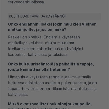
terveydenhuollossa.
KULTTUURI, TAVAT JA KÄYTÄNNÖT
Onko englannin lisäksi jokin muu kieli yleinen
matkailijoille, ja jos on, mikä?
Pääkieli on kreikka. Englantia käytetään
matkailupalveluissa, mutta muutama
kreikankielinen kohteliaisuus on hyödyksi
kaupoissa, kahviloissa ja taksissa.
Onko kulttuurisääntöjä ja paikallisia tapoja,
joista kannattaa olla tietoinen?
Uimapukua käytetään rannalla ja uima-altaalla.
Kirkoissa odotetaan asiallista pukeutumista, ja on
tapana tervehtiä ennen tilaamista ravintoloissa ja
kahviloissa.
Mitkä ovat tavalliset aukioloajat kaupoille,