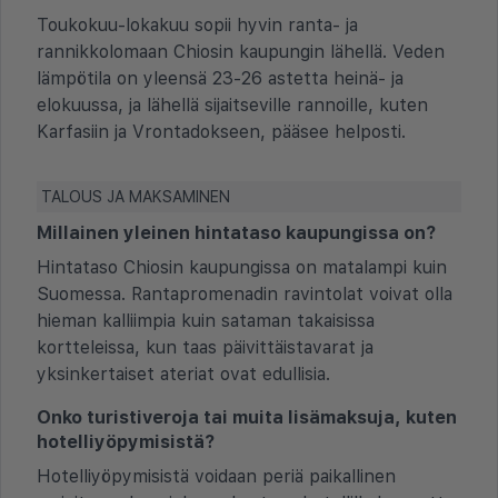
Toukokuu-lokakuu sopii hyvin ranta- ja
rannikkolomaan Chiosin kaupungin lähellä. Veden
lämpötila on yleensä 23-26 astetta heinä- ja
elokuussa, ja lähellä sijaitseville rannoille, kuten
Karfasiin ja Vrontadokseen, pääsee helposti.
TALOUS JA MAKSAMINEN
Millainen yleinen hintataso kaupungissa on?
Hintataso Chiosin kaupungissa on matalampi kuin
Suomessa. Rantapromenadin ravintolat voivat olla
hieman kalliimpia kuin sataman takaisissa
kortteleissa, kun taas päivittäistavarat ja
yksinkertaiset ateriat ovat edullisia.
Onko turistiveroja tai muita lisämaksuja, kuten
hotelliyöpymisistä?
Hotelliyöpymisistä voidaan periä paikallinen