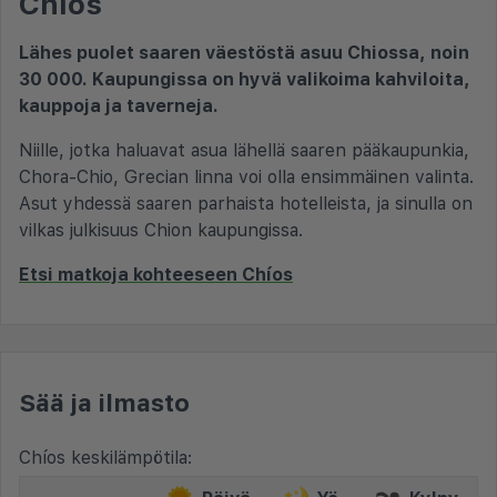
Chíos
Lähes puolet saaren väestöstä asuu Chiossa, noin
30 000. Kaupungissa on hyvä valikoima kahviloita,
kauppoja ja taverneja.
Niille, jotka haluavat asua lähellä saaren pääkaupunkia,
Chora-Chio, Grecian linna voi olla ensimmäinen valinta.
Asut yhdessä saaren parhaista hotelleista, ja sinulla on
vilkas julkisuus Chion kaupungissa.
Etsi matkoja kohteeseen Chíos
Sää ja ilmasto
Chíos keskilämpötila: