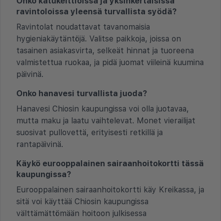
Onko katukeittiöissä ja yksinkertaisissa
ravintoloissa yleensä turvallista syödä?
Ravintolat noudattavat tavanomaisia
hygieniakäytäntöjä. Valitse paikkoja, joissa on
tasainen asiakasvirta, selkeät hinnat ja tuoreena
valmistettua ruokaa, ja pidä juomat viileinä kuumina
päivinä.
Onko hanavesi turvallista juoda?
Hanavesi Chiosin kaupungissa voi olla juotavaa,
mutta maku ja laatu vaihtelevat. Monet vierailijat
suosivat pullovettä, erityisesti retkillä ja
rantapäivinä.
Käykö eurooppalainen sairaanhoitokortti tässä
kaupungissa?
Eurooppalainen sairaanhoitokortti käy Kreikassa, ja
sitä voi käyttää Chiosin kaupungissa
välttämättömään hoitoon julkisessa