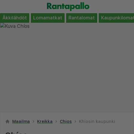
Äkkilähdöt
Lomamatkat
Rantalomat
Kaupunkiloma
Maailma
Kreikka
Chios
Khíosin kaupunki