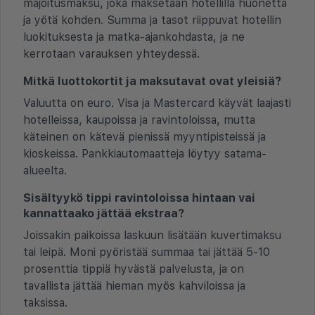
majoitusmaksu, joka maksetaan hotellilla huonetta
ja yötä kohden. Summa ja tasot riippuvat hotellin
luokituksesta ja matka-ajankohdasta, ja ne
kerrotaan varauksen yhteydessä.
Mitkä luottokortit ja maksutavat ovat yleisiä?
Valuutta on euro. Visa ja Mastercard käyvät laajasti
hotelleissa, kaupoissa ja ravintoloissa, mutta
käteinen on kätevä pienissä myyntipisteissä ja
kioskeissa. Pankkiautomaatteja löytyy satama-
alueelta.
Sisältyykö tippi ravintoloissa hintaan vai
kannattaako jättää ekstraa?
Joissakin paikoissa laskuun lisätään kuvertimaksu
tai leipä. Moni pyöristää summaa tai jättää 5-10
prosenttia tippiä hyvästä palvelusta, ja on
tavallista jättää hieman myös kahviloissa ja
taksissa.