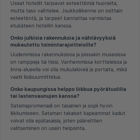
Useat hotellit tarjoavat esteettömiä huoneita,
mutta taso vaihtelee. Joukkoliikenne on osittain
esteetöntä, ja tarpeet kannattaa varmistaa
etukäteen hotellin kanssa.
Onko julkisia rakennuksia ja nähtävyyksiä
mukautettu toimintarajoitteisille?
Uudemmissa rakennuksissa ja joissakin museoissa
on ramppeja tai hissi. Vanhemmissa kortteleissa ja
linna-alueella voi olla mukulakiveä ja portaita, mikä
vaatii lisäsuunnittelua.
Onko kaupungissa helppo liikkua pyörätuolilla
tai lastenvaunujen kanssa?
Satamapromenadi on tasainen ja sopii hyvin
liikkumiseen. Sataman takaiset kapeammat kadut
voivat olla epätasaisia, joten pääreittien
valitseminen on usein helpointa.