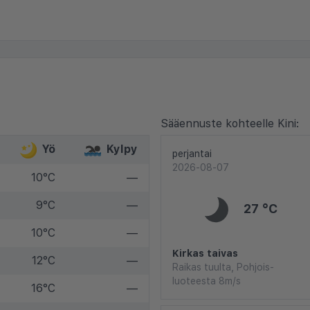
Sääennuste kohteelle Kini:
Yö
Kylpy
perjantai
2026-08-07
10°C
—
9°C
—
27 °C
10°C
—
Kirkas taivas
12°C
—
Raikas tuulta, Pohjois-
luoteesta 8m/s
16°C
—