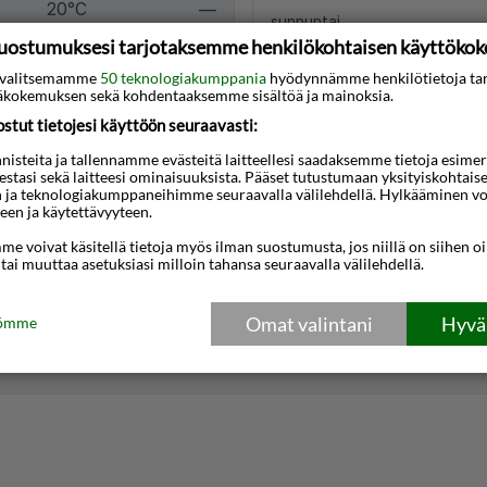
20°C
—
sunnuntai
uostumuksesi tarjotaksemme henkilökohtaisen käyttöko
2026-08-09
22°C
—
ti valitsemamme
50 teknologiakumppania
hyödynnämme henkilötietoja ta
kokemuksen sekä kohdentaaksemme sisältöä ja mainoksia.
22°C
—
27 °C
tut tietojesi käyttöön seuraavasti:
20°C
—
steita ja tallennamme evästeitä laitteellesi saadaksemme tietoja esimerkik
teestasi sekä laitteesi ominaisuuksista. Pääset tutustumaan yksityiskohtaise
Kirkas taivas
17°C
—
n ja teknologiakumppaneihimme seuraavalla välilehdellä. Hylkääminen vo
Raikas tuulta, Pohjois-
een ja käytettävyyteen.
luoteesta 9m/s
14°C
—
e voivat käsitellä tietoja myös ilman suostumusta, jos niillä on siihen o
 tai muuttaa asetuksiasi milloin tahansa seuraavalla välilehdellä.
11°C
—
Sääennuste vuodelta, toimitta
instituutti ja NRK
Omat valintani
Hyväk
tömme