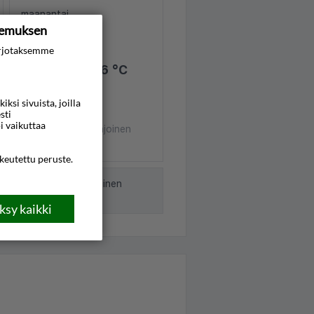
maanantai
kemuksen
2026-08-10
rjotaksemme
26 °C
si sivuista, joilla
sti
Kirkas taivas
i vaikuttaa
Raikas tuulta, pohjoinen
9m/s
ikeutettu peruste.
nut Norjan meteorologinen
sy kaikki