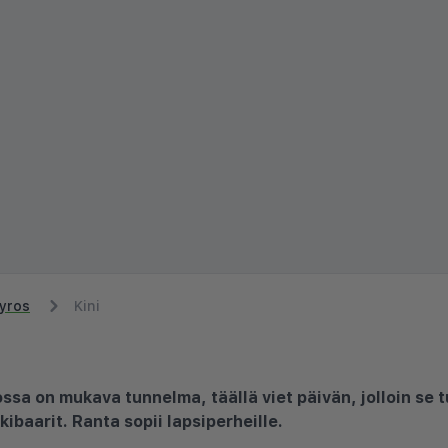
yros
Kini
jossa on mukava tunnelma, täällä viet päivän, jolloin se t
kibaarit. Ranta sopii lapsiperheille.