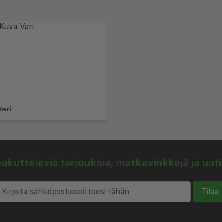
Vari
kuttelevia tarjouksia, matkavinkkejä ja uut
Tilaa