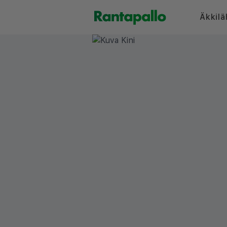
Äkkilä