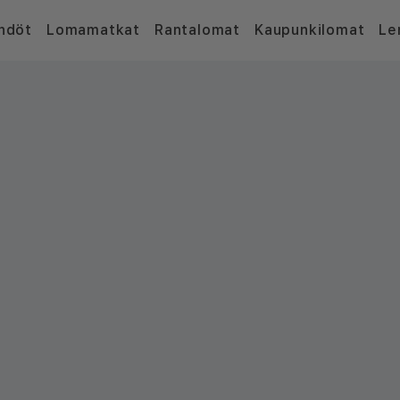
hdöt
Lomamatkat
Rantalomat
Kaupunkilomat
Le