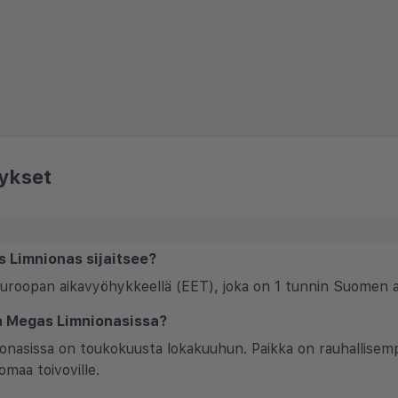
ykset
s Limnionas sijaitsee?
Euroopan aikavyöhykkeellä (EET), joka on 1 tunnin Suomen ai
lla Megas Limnionasissa?
nionasissa on toukokuusta lokakuuhun. Paikka on rauhallisem
omaa toivoville.