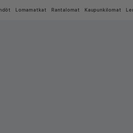
hdöt
Lomamatkat
Rantalomat
Kaupunkilomat
Le