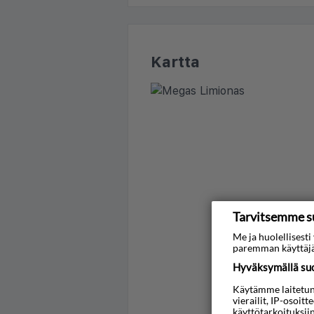
Kartta
Tarvitsemme s
Me ja huolellises
paremman käyttäjä
Hyväksymällä suos
Käytämme laitetunni
vierailit, IP-osoit
käyttötarkoituksii