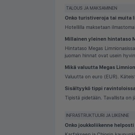
TALOUS JA MAKSAMINEN
Onko turistiveroja tai muita
Hotellilla maksetaan ilmastom
Millainen yleinen hintataso
Hintataso Megas Limnionasissa 
juoman hinnat ovat usein hyvin 
Mikä valuutta Megas Limnio
Valuutta on euro (EUR). Käteis
Sisältyykö tippi ravintolois
Tipistä pidetään. Tavallista on
INFRASTRUKTUURI JA LIIKENNE
Onko joukkoliikenne helposti
Karfakseen ja Chiosin kaupunki