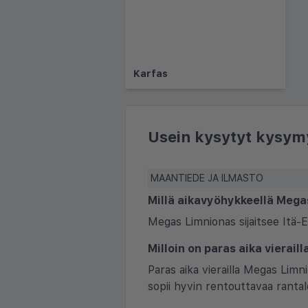
Karfas
Usein kysytyt kysym
MAANTIEDE JA ILMASTO
Millä aikavyöhykkeellä Mega
Megas Limnionas sijaitsee Itä-
Milloin on paras aika vierai
Paras aika vierailla Megas Lim
sopii hyvin rentouttavaa rantal