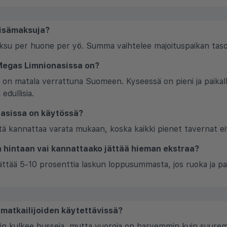
 lisämaksuja?
aksu per huone per yö. Summa vaihtelee majoituspaikan tas
 Megas Limnionasissa on?
on matala verrattuna Suomeen. Kyseessä on pieni ja paikalli
edullisia.
nasissa on käytössä?
tä kannattaa varata mukaan, koska kaikki pienet tavernat ei
sa hintaan vai kannattaako jättää hieman ekstraa?
 jättää 5-10 prosenttia laskun loppusummasta, jos ruoka ja pal
 matkailijoiden käytettävissä?
in kulkee busseja, mutta vuoroja on harvemmin kuin suuremmi