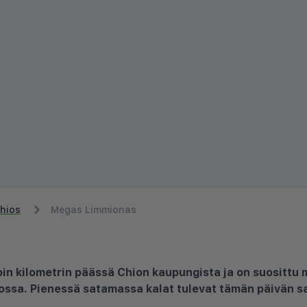
hios
Megas Limmionas
in kilometrin päässä Chion kaupungista ja on suosittu 
lossa. Pienessä satamassa kalat tulevat tämän päivän sa