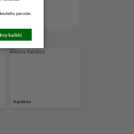
ikeutettu peruste.
sy kaikki
Kambos