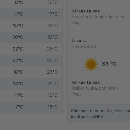
8°C
16°C
Kirkas taivas
11°C
17°C
Kova tuuli, Pohjois-koillinen
6m/s
15°C
19°C
20°C
22°C
lauantai
2026-08-08
22°C
25°C
22°C
25°C
33 °C
18°C
23°C
Kirkas taivas
14°C
22°C
Raikas tuulta, pohjoinen
9m/s
11°C
19°C
7°C
18°C
Sääennuste vuodelta, toimitta
instituutti ja NRK