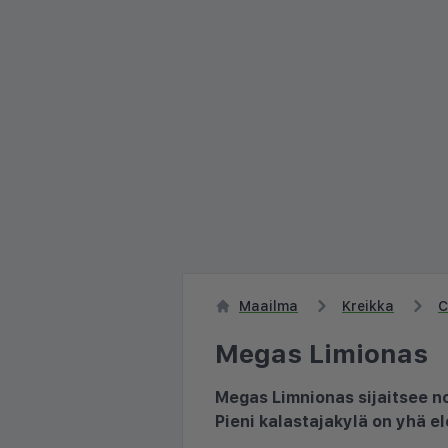
Maailma
Kreikka
C
Megas Limionas
Megas Limnionas sijaitsee no
Pieni kalastajakylä on yhä e