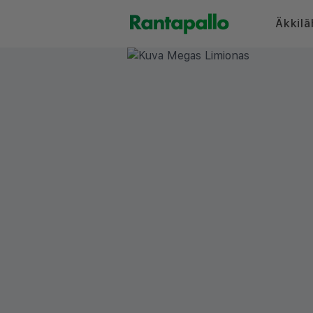
Äkkilä