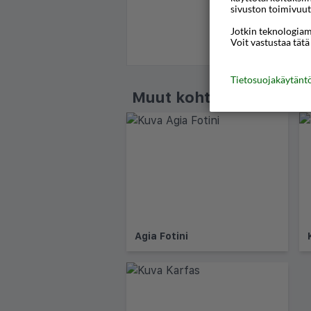
sivuston toimivuut
Jotkin teknologiamm
Voit vastustaa tätä
Tietosuojakäytän
Muut kohteet - Chios
Agia Fotini