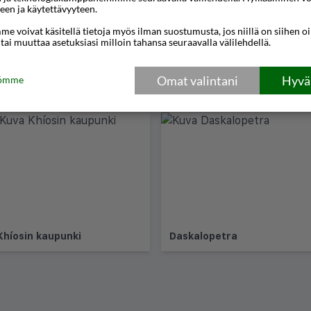
een ja käytettävyyteen.
e voivat käsitellä tietoja myös ilman suostumusta, jos niillä on siihen o
 tai muuttaa asetuksiasi milloin tahansa seuraavalla välilehdellä.
Omat valintani
Hyväk
tömme
Khíosin kaupunki
Daskalopetra