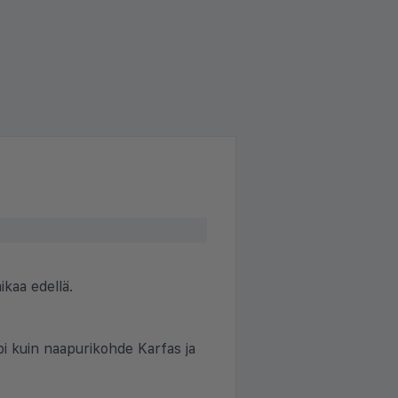
kaa edellä.
pi kuin naapurikohde Karfas ja