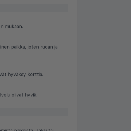
on mukaan.
nen paikka, joten ruoan ja
vät hyväksy korttia.
velu olivat hyviä.
sta paikoista. Taksi tai