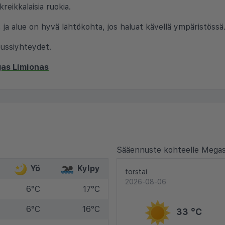
reikkalaisia ruokia.
, ja alue on hyvä lähtökohta, jos haluat kävellä ympäristössä
bussiyhteydet.
gas Limionas
Sääennuste kohteelle Megas
Yö
Kylpy
torstai
2026-08-06
6°C
17°C
6°C
16°C
33 °C