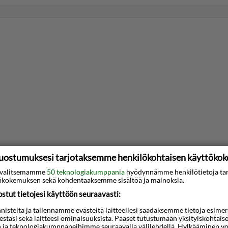
uostumuksesi tarjotaksemme henkilökohtaisen käyttöko
ti valitsemamme
50 teknologiakumppania
hyödynnämme henkilötietoja ta
kokemuksen sekä kohdentaaksemme sisältöä ja mainoksia.
tut tietojesi käyttöön seuraavasti:
steita ja tallennamme evästeitä laitteellesi saadaksemme tietoja esimerkik
teestasi sekä laitteesi ominaisuuksista. Pääset tutustumaan yksityiskohtaise
n ja teknologiakumppaneihimme seuraavalla välilehdellä. Hylkääminen vo