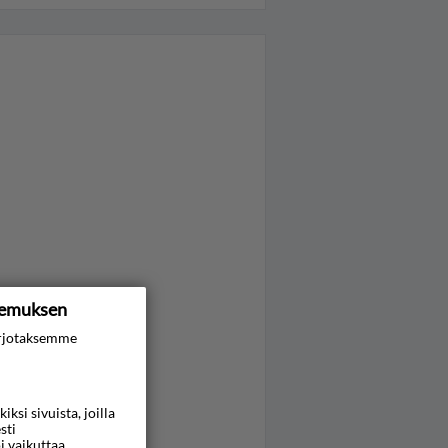
kemuksen
rjotaksemme
si sivuista, joilla
sti
i vaikuttaa