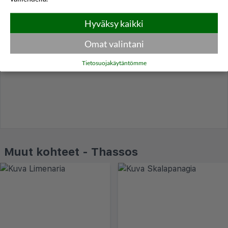
Hyväksy kaikki
Omat valintani
Tietosuojakäytäntömme
Muut kohteet - Thassos