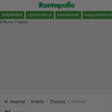
Äkkilähdöt
Lomamatkat
Rantalomat
Kaupunkiloma
Maailma
Kreikka
Thassos
Limenas