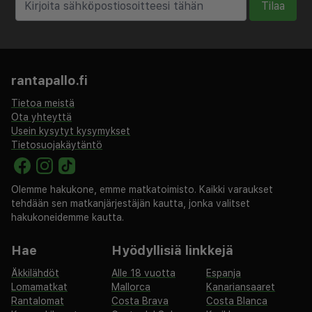
Tilaa
rantapallo.fi
Tietoa meistä
Ota yhteyttä
Usein kysytyt kysymykset
Tietosuojakäytäntö
Olemme hakukone, emme matkatoimisto. Kaikki varaukset
tehdään sen matkanjärjestäjän kautta, jonka valitset
hakukoneidemme kautta.
Hae
Hyödyllisiä linkkejä
Äkkilähdöt
Alle 18 vuotta
Espanja
Lomamatkat
Mallorca
Kanariansaaret
Rantalomat
Costa Brava
Costa Blanca