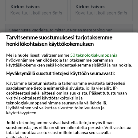
Kirkas taivas
Kirkas taivas
Kova tuuli, koilliseen 6m/s
Kova tuuli, koilliseen 6m/s
Sääennuste vuodelta, toimittanut Norjan meteorologinen
instituutti ja NRK
Tarvitsemme suostumuksesi tarjotaksemme
henkilökohtaisen käyttökokemuksen
Me ja huolellisesti valitsemamme
50 teknologiakumppania
hyödynnämme henkilötietoja tarjotaksemme paremman
käyttäjäkokemuksen sekä kohdentaaksemme sisältöä ja mainoksia.
Hyväksymällä suostut tietojesi käyttöön seuraavasti:
Kartta
Käytämme laitetunnisteita ja tallennamme evästeitä laitteellesi
saadaksemme tietoja esimerkiksi sivuista, joilla vierailit, IP-
osoitteestasi sekä laitteesi ominaisuuksista. Pääset tutustumaan
yksityiskohtaisesti käyttötarkoituksiin ja
teknologiakumppaneihimme seuraavalla välilehdellä.
Hylkääminen voi vaikuttaa sivuston toimivuuteen ja
käytettävyyteen.
Jotkin teknologiamme voivat käsitellä tietoja myös ilman
suostumusta, jos niillä on siihen oikeutettu peruste. Voit vastustaa
tätä tai muuttaa asetuksiasi milloin tahansa seuraavalla
välilehdellä.