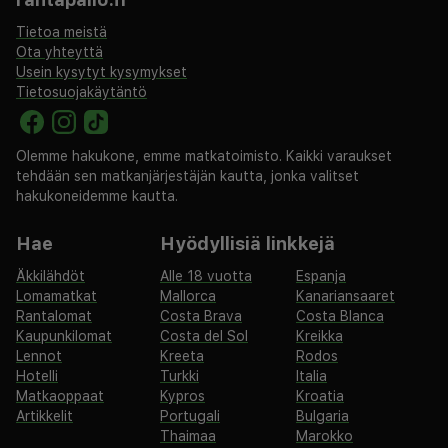
Tietoa meistä
Ota yhteyttä
Usein kysytyt kysymykset
Tietosuojakäytäntö
Olemme hakukone, emme matkatoimisto. Kaikki varaukset
tehdään sen matkanjärjestäjän kautta, jonka valitset
hakukoneidemme kautta.
Hae
Hyödyllisiä linkkejä
Äkkilähdöt
Alle 18 vuotta
Espanja
Lomamatkat
Mallorca
Kanariansaaret
Rantalomat
Costa Brava
Costa Blanca
Kaupunkilomat
Costa del Sol
Kreikka
Lennot
Kreeta
Rodos
Hotelli
Turkki
Italia
Matkaoppaat
Kypros
Kroatia
Artikkelit
Portugali
Bulgaria
Thaimaa
Marokko