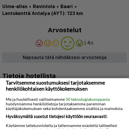
Uima-allas
•
Ravintola
•
Baari
•
Lentokenttä Antalya (AYT): 123 km
Arvostelut
| 4
/5
Napsauta tätä nähdäksesi arvosteluja
Tietoja hotellista
Tarvitsemme suostumuksesi tarjotaksemme
Alanya Ada Apart Hotel on monien pitämä ja
henkilökohtaisen käyttökokemuksen
hieman yksinkertaisempi huoneistohotelli, joka
Me ja huolellisesti valitsemamme
50 teknologiakumppania
sijaitsee poikkeuksellisen hyvällä paikalla
hyödynnämme henkilötietoja tarjotaksemme paremman
käyttäjäkokemuksen sekä kohdentaaksemme sisältöä ja mainoksia.
Alanyassa. Kuuluisa Kleopatran ranta on vain
Hyväksymällä suostut tietojesi käyttöön seuraavasti:
kivenheiton päässä, ja hotellia ympäröivällä
Käytämme laitetunnisteita ja tallennamme evästeitä laitteellesi
alueella on monia ravintoloita, kauppoja ja