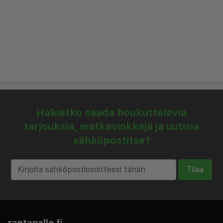
Haluatko saada houkuttelevia
tarjouksia, matkavinkkejä ja uutisia
sähköpostitse?
Tilaa
rantapallo.fi