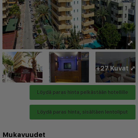
⤢
+27 Kuvat ⤢
Löydä paras hinta pelkästään hotellille
Löydä paras hinta, sisältäen lentoliput
Mukavuudet