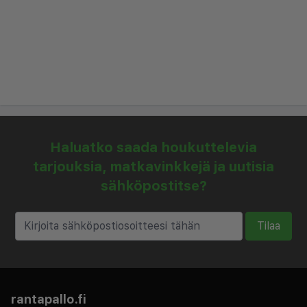
kävelymatka keskustaan kestää noin 15 minuuttia.
Hotellin lähellä on ravintoloita, kahviloita ja
kauppoja.
Haluatko saada houkuttelevia
tarjouksia, matkavinkkejä ja uutisia
sähköpostitse?
Tilaa
rantapallo.fi