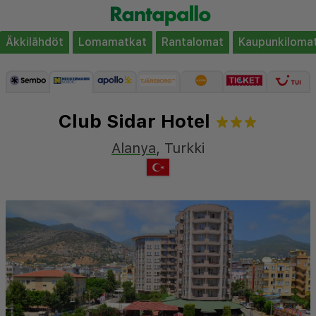
Äkkilähdöt
Lomamatkat
Rantalomat
Kaupunkiloma
Club Sidar Hotel
Alanya
,
Turkki