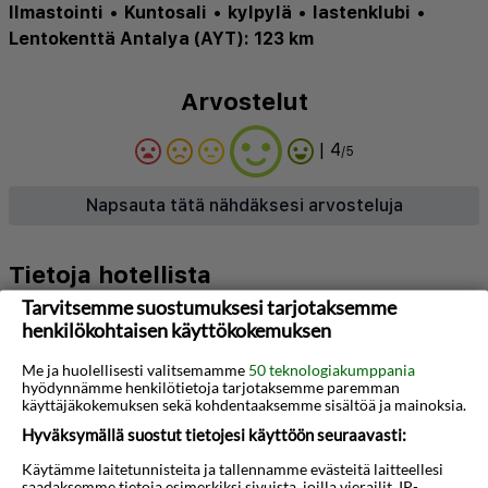
Ilmastointi
•
Kuntosali
•
kylpylä
•
lastenklubi
•
Lentokenttä Antalya (AYT): 123 km
Arvostelut
| 4
/5
Napsauta tätä nähdäksesi arvosteluja
Tietoja hotellista
Tarvitsemme suostumuksesi tarjotaksemme
Club Sidar Apart Hotel on suosittu, hieman
henkilökohtaisen käyttökokemuksen
vanhempi huoneistohotelli, joka sijaitsee hyvällä
Me ja huolellisesti valitsemamme
50 teknologiakumppania
paikalla noin puolivälissä Alanyan
hyödynnämme henkilötietoja tarjotaksemme paremman
käyttäjäkokemuksen sekä kohdentaaksemme sisältöä ja mainoksia.
tiistaimarkkinoiden ja suositun Kleopatran rannan
Hyväksymällä suostut tietojesi käyttöön seuraavasti:
välissä. Tämä on oikea paikka, jos haluat yöpyä
Käytämme laitetunnisteita ja tallennamme evästeitä laitteellesi
huoneistossa ja tutustua kaikkeen, mitä
saadaksemme tietoja esimerkiksi sivuista, joilla vierailit, IP-