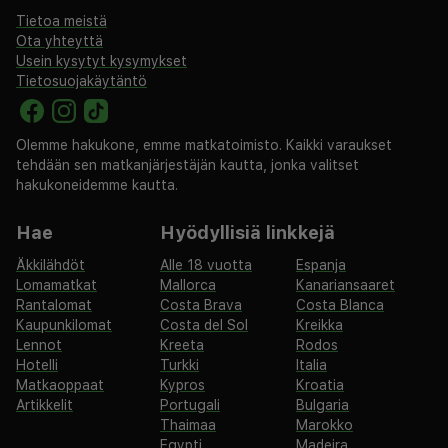
Tietoa meistä
Ota yhteyttä
Usein kysytyt kysymykset
Tietosuojakäytäntö
Olemme hakukone, emme matkatoimisto. Kaikki varaukset
tehdään sen matkanjärjestäjän kautta, jonka valitset
hakukoneidemme kautta.
Hae
Hyödyllisiä linkkejä
Äkkilähdöt
Alle 18 vuotta
Espanja
Lomamatkat
Mallorca
Kanariansaaret
Rantalomat
Costa Brava
Costa Blanca
Kaupunkilomat
Costa del Sol
Kreikka
Lennot
Kreeta
Rodos
Hotelli
Turkki
Italia
Matkaoppaat
Kypros
Kroatia
Artikkelit
Portugali
Bulgaria
Thaimaa
Marokko
Egypti
Madeira