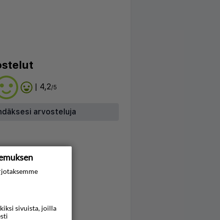
stelut
| 4,2
/5
hdäksesi arvosteluja
kemuksen
rjotaksemme
si sivuista, joilla
sti