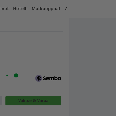
nnot
Hotelli
Matkaoppaat
Artikkelit
Valitse & Varaa