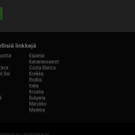
lisiä linkkejä
vuotta
Espanja
a
Kanariansaaret
rava
Costa Blanca
l Sol
Kreikka
Rodos
Italia
Kroatia
i
Bulgaria
a
Marokko
Madeira
dinreise.no
|
storbyferie.no