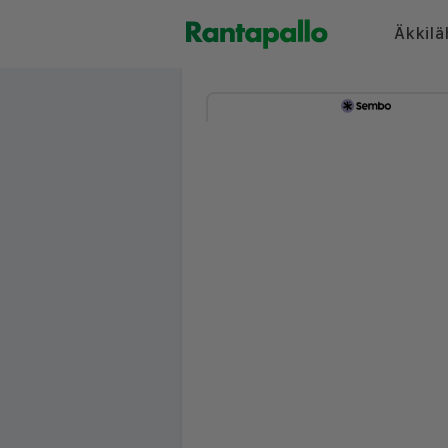
Äkkilä