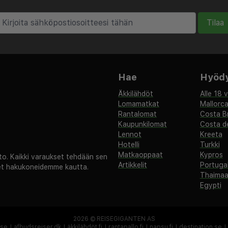
mi
Tilaa
 mi
mi
m / 17,3 mi
Hae
Hyödyl
Äkkilähdöt
Alle 18 
essaloniki (SKG-
Lomamatkat
Mallorc
mi
Rantalomat
Costa B
Kaupunkilomat
Costa de
sti. Palveluihin kuuluu
Lennot
Kreeta
puutarha sekä ilmainen
Hotelli
Turkki
Matkaoppaat
Kypros
. Kaikki varaukset tehdään sen
Artikkelit
Portugal
set hakukoneidemme kautta.
aavat paikan päällä
Thaima
hin saattaa sisältyä
Egypti
2026 ©
REISEGIGANTEN AS
joka maksetaan
.se
|
afbudsrejser.dk
|
äkkilähdöt.fi
|
rantapallo.fi
|
napsu.fi
|
destination.se
|