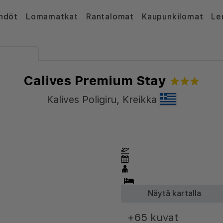
hdöt
Lomamatkat
Rantalomat
Kaupunkilomat
Le
Calives Premium Stay
Kalives Poligiru
,
Kreikka
Näytä kartalla
+65 kuvat