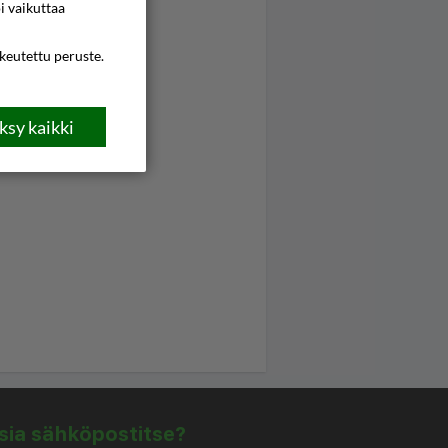
i vaikuttaa
ikeutettu peruste.
sy kaikki
isia sähköpostitse?