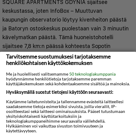
SQUARE APARTMENTS GDYNIA sijaitsee
keskustassa, joten InfoBox – Muuttuvan
kaupungin observatorio löytyy kivenheiton päästä
ja Batoryn ostoskeskus puolestaan vain 3 minuutin
kävelymatkan päästä. Tämä huoneistohotelli
sijaitsee 7,8 km:n päässä kohteesta Sopotin
uimaranta ja 21,9 km:n päässä kohteesta Gdanskin
Tarvitsemme suostumuksesi tarjotaksemme
henkilökohtaisen käyttökokemuksen
vanha kaupungintalo. Tässä majoituspaikassa on
35 huonetta, joiden varusteluun kuuluu muun
Me ja huolellisesti valitsemamme
50 teknologiakumppania
hyödynnämme henkilötietoja tarjotaksemme paremman
muassa keittonurkkaus. Mukavuuksiin kuuluu
käyttäjäkokemuksen sekä kohdentaaksemme sisältöä ja mainoksia.
satelliittikanavat sekä ilmainen langaton
Hyväksymällä suostut tietojesi käyttöön seuraavasti:
Näytä lisää
internetyhteys. Huone siivotaan pyynnöstä.
Käytämme laitetunnisteita ja tallennamme evästeitä laitteellesi
saadaksemme tietoja esimerkiksi sivuista, joilla vierailit, IP-
Huoneissa on vedenkeitin ja ilmaiset teepussit /
osoitteestasi sekä laitteesi ominaisuuksista. Pääset tutustumaan
Kartta
ilmainen pikakahvi. Etäisyydet pyöristetään
yksityiskohtaisesti käyttötarkoituksiin ja
teknologiakumppaneihimme seuraavalla välilehdellä.
lähimpään 0,1 mailiin ja kilometriin.
Hylkääminen voi vaikuttaa sivuston toimivuuteen ja
käytettävyyteen.