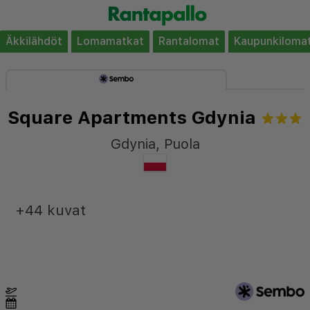
Äkkilähdöt
Lomamatkat
Rantalomat
Kaupunkiloma
Square Apartments Gdynia
Gdynia
,
Puola
+44 kuvat