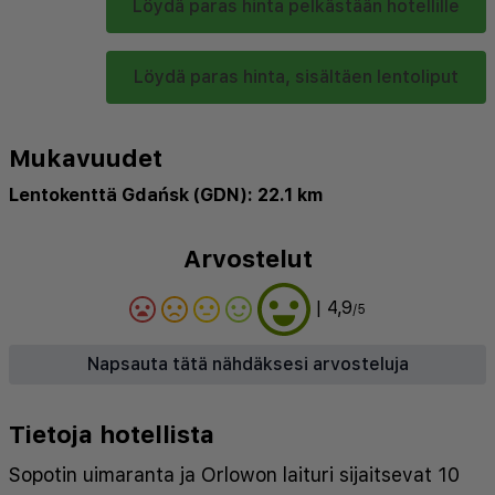
Löydä paras hinta pelkästään hotellille
Löydä paras hinta, sisältäen lentoliput
Mukavuudet
Lentokenttä Gdańsk (GDN): 22.1 km
Arvostelut
| 4,9
/5
Napsauta tätä nähdäksesi arvosteluja
Tietoja hotellista
Sopotin uimaranta ja Orlowon laituri sijaitsevat 10