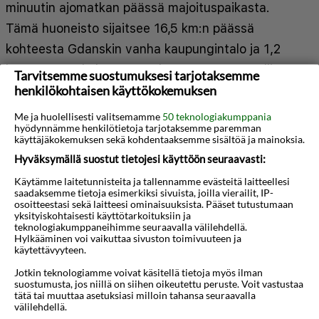
minuutin ajomatkan päässä majoituspaikasta.
Tämä huoneisto sijaitsee 16,5 km:n päässä
kohteesta Gdanskin vanha kaupungintalo ja 1,2
km:n päässä kohteesta Orlowon ranta. Hotellissa
Tarvitsemme suostumuksesi tarjotaksemme
henkilökohtaisen käyttökokemuksen
on 6 huonetta, joissa on lämmitetyt lattiat ja äly-
tv:t. Varusteluun kuuluu keittonurkkaus, jossa on
Me ja huolellisesti valitsemamme
50 teknologiakumppania
hyödynnämme henkilötietoja tarjotaksemme paremman
liesi, mikroaaltouuni ja astianpesukone.
käyttäjäkokemuksen sekä kohdentaaksemme sisältöä ja mainoksia.
Mukavuuksiin kuuluu digitaalikanavat sekä
Hyväksymällä suostut tietojesi käyttöön seuraavasti:
ilmainen langaton internetyhteys. Huone siivotaan
Käytämme laitetunnisteita ja tallennamme evästeitä laitteellesi
päivittäin. Huoneissa on vedenkeitin ja ilmainen
saadaksemme tietoja esimerkiksi sivuista, joilla vierailit, IP-
osoitteestasi sekä laitteesi ominaisuuksista. Pääset tutustumaan
Näytä lisää
pullovesi. Etäisyydet pyöristetään lähimpään 0,1
yksityiskohtaisesti käyttötarkoituksiin ja
teknologiakumppaneihimme seuraavalla välilehdellä.
mailiin ja kilometriin.
Hylkääminen voi vaikuttaa sivuston toimivuuteen ja
käytettävyyteen.
Kartta
3D-animaatio
Orlowon laituri - 0,7 km / 0,5 mi
Jotkin teknologiamme voivat käsitellä tietoja myös ilman
suostumusta, jos niillä on siihen oikeutettu peruste. Voit vastustaa
Orlowon ranta - 0,8 km / 0,5 mi
tätä tai muuttaa asetuksiasi milloin tahansa seuraavalla
välilehdellä.
Kolibkin seikkailupuisto - 1,9 km / 1,2 mi