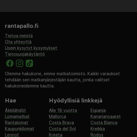
mi
Palveluihin kuuluu ilmainen pysäköinti. Tämän
savuttoman huoneiston tarjontaan kuuluvat pelejä,
rantapallo.fi
vaellus- ja pyöräilyreitit lähistöllä ja
Tietoa meistä
purjelautailumahdollisuus lähistöllä.
Ota yhteyttä
Majoituspaikka veloittaa seuraavat paikan päällä
Usein kysytyt kysymykset
Tietosuojakäytäntö
suoritettavat maksut. Maksuihin saattaa sisältyä
sovellettavat verot:
Olemme hakukone, emme matkatoimisto. Kaikki varaukset
Kaupungin perimä vero: 3.46 PLN per henkilö per yö
tehdään sen matkanjärjestäjän kautta, jonka valitset
hakukoneidemme kautta.
Tässä on mainittu kaikki majoituspaikan meille
ilmoittamat maksut.
Hae
Hyödyllisiä linkkejä
Äkkilähdöt
Alle 18 vuotta
Espanja
Lomamatkat
Mallorca
Kanariansaaret
Rantalomat
Costa Brava
Costa Blanca
Kaupunkilomat
Costa del Sol
Kreikka
Lennot
Kreeta
Rodos