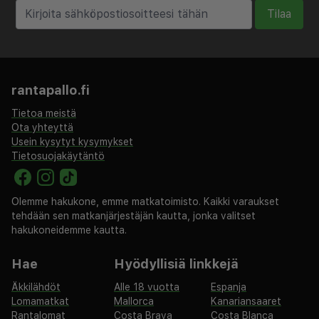
Tilaa
Korkeusero
Alueella ei ole korkeuseroja.
Lisävalinta
rantapallo.fi
Lastensänky (enimmäismäärän rajoissa )
Tietoa meistä
varattava etukäteen, ilmainen.
Ota yhteyttä
Usein kysytyt kysymykset
Muuta
Tietosuojakäytäntö
Päivittäinen siivous sisältyy. Vuodevaatteet ja
pyyhkeet sisältyvät. Turistivero maksetaan meille.
Olemme hakukone, emme matkatoimisto. Kaikki varaukset
tehdään sen matkanjärjestäjän kautta, jonka valitset
hakukoneidemme kautta.
8 kerr., hissi.
Saapuminen
Hae
Hyödyllisiä linkkejä
Vapaavalintainen päivä. Vastaanotto 24 t. Check
Äkkilähdöt
Alle 18 vuotta
Espanja
Lomamatkat
Mallorca
Kanariansaaret
in -aika: 14:00 - 20:30, huoneenluovutusaika:
Rantalomat
Costa Brava
Costa Blanca