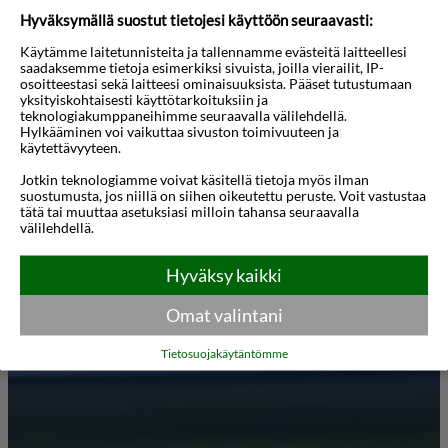
muutamia pieniä myymälöitä, sisäuima-allas
Hyväksymällä suostut tietojesi käyttöön seuraavasti:
kampaamo ja ravintola. Maksullinen solarium ja
Käytämme laitetunnisteita ja tallennamme evästeitä laitteellesi
saadaksemme tietoja esimerkiksi sivuista, joilla vierailit, IP-
mahdollisuus hierontaan. Polkupyöriä vuokrataan
osoitteestasi sekä laitteesi ominaisuuksista. Pääset tutustumaan
yksityiskohtaisesti käyttötarkoituksiin ja
kesä-syyskuussa. Lisäksi on Internet-nurkkaus ja
teknologiakumppaneihimme seuraavalla välilehdellä.
Hylkääminen voi vaikuttaa sivuston toimivuuteen ja
pieni leikkinurkkaus lapsille. Savuttomia huoneita
käytettävyyteen.
löytyy. Konferenssitilat (4 huonetta) 300 hengelle.
Jotkin teknologiamme voivat käsitellä tietoja myös ilman
Rannalla on mahdollisuus harrastaa monia
suostumusta, jos niillä on siihen oikeutettu peruste. Voit vastustaa
tätä tai muuttaa asetuksiasi milloin tahansa seuraavalla
vesiurheilulajeja, kuten purjehdusta ja surfausta.
välilehdellä.
Näytä lisää
Moottorivenevuokraamo sijaitsee hieman Sopotiin
Hyväksy kaikki
päin. Hotellin ulkopuolella on taksiasema. Yleisille
Kartta
3D-animaatio
kulkuväleineille (paikallisbusseille ja raitiovaunulle)
Omat valintani
kävelet muutamassa minuutissa. Sopotiin pääsee
Tietosuojakäytäntömme
kävellen rannan kävelykatua pitkin noin 20
minuutissa.
Sijainti