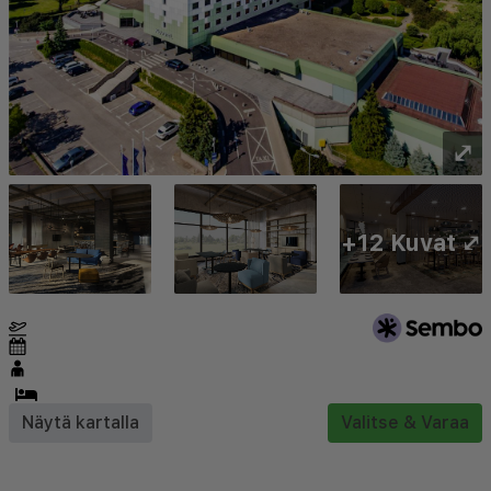
⤢
+12 Kuvat ⤢
Näytä kartalla
Valitse & Varaa