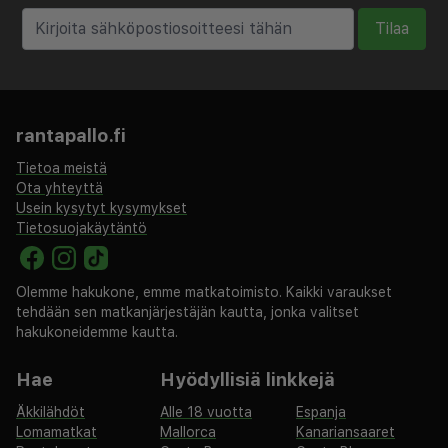
Tilaa
rantapallo.fi
Tietoa meistä
Ota yhteyttä
Usein kysytyt kysymykset
Tietosuojakäytäntö
Olemme hakukone, emme matkatoimisto. Kaikki varaukset
tehdään sen matkanjärjestäjän kautta, jonka valitset
hakukoneidemme kautta.
Hae
Hyödyllisiä linkkejä
Äkkilähdöt
Alle 18 vuotta
Espanja
Lomamatkat
Mallorca
Kanariansaaret