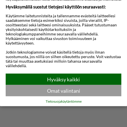
rauhallisemmalla alueella, ja aivan hotellin
Hyväksymällä suostut tietojesi käyttöön seuraavasti:
lähistöllä sijaitsevat kauppahallit. Siellä myydään
Käytämme laitetunnisteita ja tallennamme evästeitä laitteellesi
tuoreita hedelmiä ja vihanneksia, joten voit
saadaksemme tietoja esimerkiksi sivuista, joilla vierailit, IP-
osoitteestasi sekä laitteesi ominaisuuksista. Pääset tutustumaan
helposti täyttää jääkaappisi omilla suosikeillasi.
yksityiskohtaisesti käyttötarkoituksiin ja
teknologiakumppaneihimme seuraavalla välilehdellä.
Hotelli koostuu kahdesta rakennuksesta mukavan
Hylkääminen voi vaikuttaa sivuston toimivuuteen ja
käytettävyyteen.
allasalueen ympärillä, jossa on pääallas ja toinen
Jotkin teknologiamme voivat käsitellä tietoja myös ilman
uima-allas vesiliukumäkineen. Perheen pienimmille
suostumusta, jos niillä on siihen oikeutettu peruste. Voit vastustaa
Näytä lisää
löytyy myös kaksi erillistä lastenallasta.
tätä tai muuttaa asetuksiasi milloin tahansa seuraavalla
välilehdellä.
Hotelli houkuttelee matkailijoita, jotka haluavat
Kartta
Hyväksy kaikki
päästä kävellen rannalle tai keskustaan.
Sesonkiaikana hotellilla on myös ilmainen bussi,
Omat valintani
joka kulkee itäiselle rannalle pari kertaa päivässä.
Tietosuojakäytäntömme