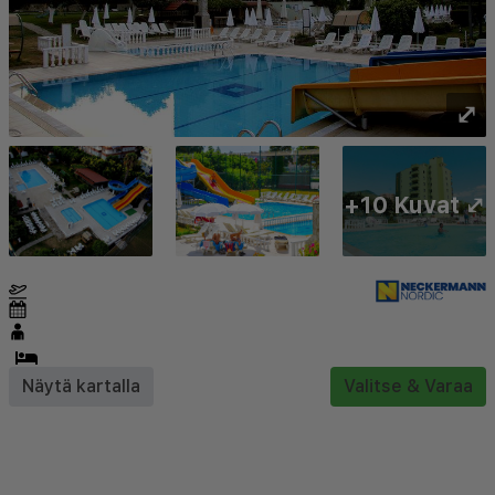
⤢
+10 Kuvat ⤢
Näytä kartalla
Valitse & Varaa