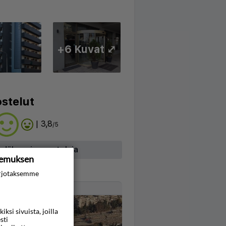
+6 Kuvat ⤢
stelut
| 3,8
/5
hdäksesi arvosteluja
kemuksen
rjotaksemme
Kartta
si sivuista, joilla
sti