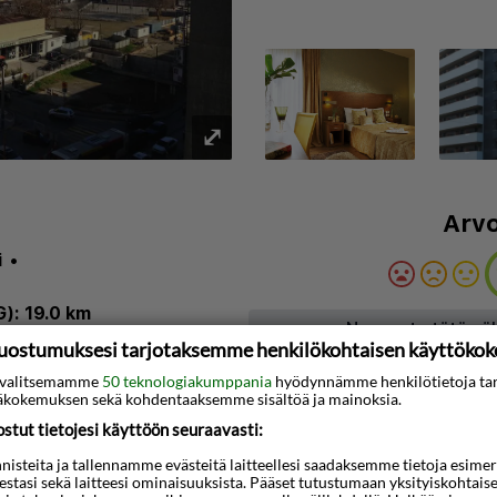
⤢
Arvo
i
•
): 19.0 km
Napsauta tätä nä
uostumuksesi tarjotaksemme henkilökohtaisen käyttöko
inti
•
Ilmastointi
•
Baari
ti valitsemamme
50 teknologiakumppania
hyödynnämme henkilötietoja ta
kokemuksen sekä kohdentaaksemme sisältöä ja mainoksia.
3D-animaatio
tut tietojesi käyttöön seuraavasti:
t tervetulleeksi mukavaan
steita ja tallennamme evästeitä laitteellesi saadaksemme tietoja esimerkik
teestasi sekä laitteesi ominaisuuksista. Pääset tutustumaan yksityiskohtaise
keleen päässä vilkkaasta