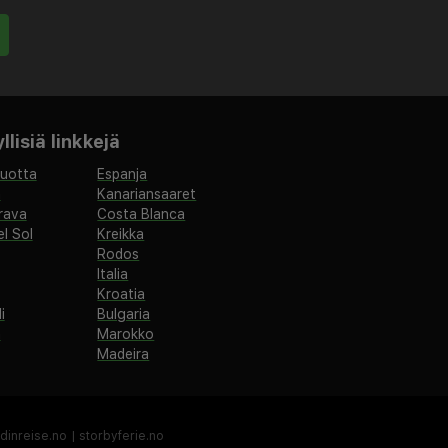
lisiä linkkejä
vuotta
Espanja
a
Kanariansaaret
rava
Costa Blanca
l Sol
Kreikka
Rodos
Italia
Kroatia
i
Bulgaria
a
Marokko
Madeira
dinreise.no
|
storbyferie.no