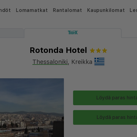
hdöt
Lomamatkat
Rantalomat
Kaupunkilomat
Le
Rotonda Hotel
Thessaloniki
,
Kreikka
Löydä paras hinta
Löydä paras hinta