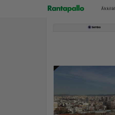
Äkkilä