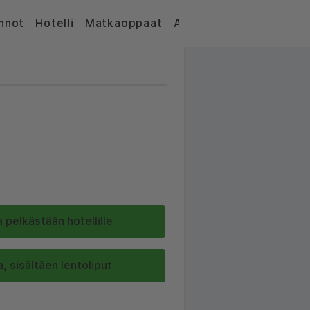
nnot
Hotelli
Matkaoppaat
Artikkelit
 pelkästään hotellille
, sisältäen lentoliput