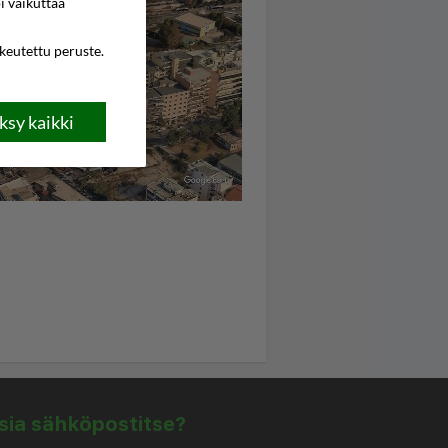
i vaikuttaa
ikeutettu peruste.
sy kaikki
isia sähköpostitse?