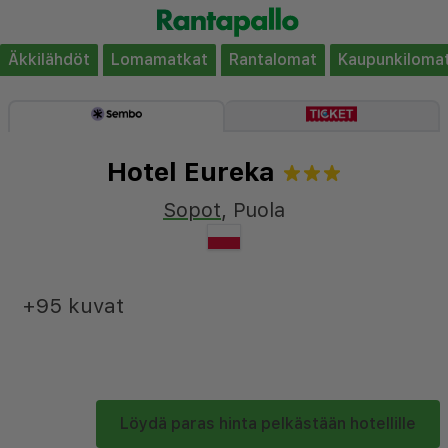
Äkkilähdöt
Lomamatkat
Rantalomat
Kaupunkiloma
Hotel Eureka
Sopot
,
Puola
+95 kuvat
Löydä paras hinta pelkästään hotellille