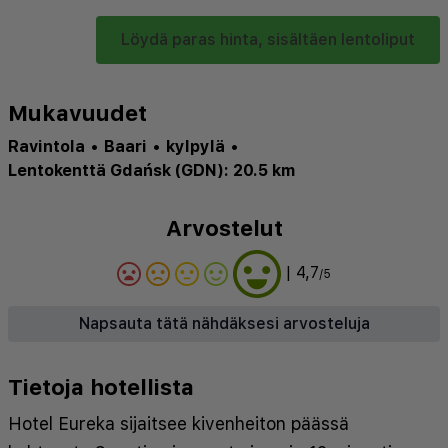
Löydä paras hinta, sisältäen lentoliput
Mukavuudet
Ravintola
•
Baari
•
kylpylä
•
Lentokenttä Gdańsk (GDN): 20.5 km
Arvostelut
| 4,7
/5
Napsauta tätä nähdäksesi arvosteluja
Tietoja hotellista
Hotel Eureka sijaitsee kivenheiton päässä