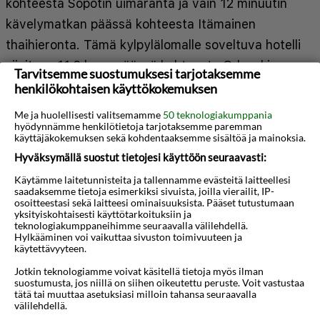
kohteesta Sopotin uimaranta ja vain 12 minuutin
kävelymatkan päässä kohteesta Itämainen
thaihieronta. Tämä kylpylälomalle soveltuva hotelli
sijaitsee 11,6 km:n päässä kohteesta Gdanskin
Tarvitsemme suostumuksesi tarjotaksemme
vanha kaupungintalo ja 1,2 km:n päässä kohteesta
henkilökohtaisen käyttökokemuksen
Ulica Monte Cassino. Kaikkien 42 huoneen
Me ja huolellisesti valitsemamme
50 teknologiakumppania
hyödynnämme henkilötietoja tarjotaksemme paremman
varusteluun kuuluu taulutelevisio. Mukavuuksiin
käyttäjäkokemuksen sekä kohdentaaksemme sisältöä ja mainoksia.
kuuluu digitaalikanavat sekä ilmainen langaton
Hyväksymällä suostut tietojesi käyttöön seuraavasti:
internetyhteys. Kylpyhuoneesta löytyy
Käytämme laitetunnisteita ja tallennamme evästeitä laitteellesi
hiustenkuivaaja ja suihku, jossa on sadesuihkupää.
saadaksemme tietoja esimerkiksi sivuista, joilla vierailit, IP-
osoitteestasi sekä laitteesi ominaisuuksista. Pääset tutustumaan
Näytä lisää
Varusteluun kuuluu puhelin, tallelokero ja
yksityiskohtaisesti käyttötarkoituksiin ja
teknologiakumppaneihimme seuraavalla välilehdellä.
kahvin-/vedenkeitin. Etäisyydet pyöristetään
Hylkääminen voi vaikuttaa sivuston toimivuuteen ja
Kartta
3D-animaatio
käytettävyyteen.
lähimpään 0,1 mailiin ja kilometriin.
Jotkin teknologiamme voivat käsitellä tietoja myös ilman
suostumusta, jos niillä on siihen oikeutettu peruste. Voit vastustaa
Sopotin uimaranta - 0,1 km / 0,1 mi
tätä tai muuttaa asetuksiasi milloin tahansa seuraavalla
Itämainen thaihieronta - 1 km / 0,6 mi
välilehdellä.