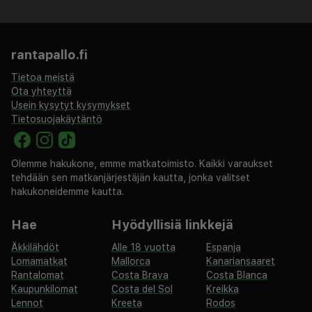
mi
Käytössäsi on kuivapesula-/pesulapalvelut, ympäri
vuorokauden auki oleva vastaanotto ja
rantapallo.fi
matkatavarasäilytys. Tämä hotelli tarjoaa asiakkailleen
Tietoa meistä
80 neliömetriä kokoustiloja, joihin kuuluu
Ota yhteyttä
konferenssitila ja 2 kokoushuonetta. Käytössäsi on
Usein kysytyt kysymykset
lentokenttäkuljetukset (saatavilla ympäri
Tietosuojakäytäntö
vuorokauden). Jos saavut autolla, voit pysäköidä
helposti, sillä maksullinen omatoiminen pysäköinti
Olemme hakukone, emme matkatoimisto. Kaikki varaukset
kuuluu myös palveluihin. Täyden palvelun kylpylässä
tehdään sen matkanjärjestäjän kautta, jonka valitset
voit rentoutua muun muassa hieronnassa. Tämän
hakukoneidemme kautta.
hotellin palveluihin kuuluu ilmainen langaton
internetyhteys, kiertoajelu-/lippupalvelu ja juhlasali.
Hae
Hyödyllisiä linkkejä
Hotel Eureka tarjoaa asiakkailleen ravintolan. Baarissa
Äkkilähdöt
Alle 18 vuotta
Espanja
voit nauttia raikasta juotavaa. Lisämaksullinen
Lomamatkat
Mallorca
Kanariansaaret
buffetaamiainen tarjoillaan arkipäivisin klo 7.00–10.00 ja
Rantalomat
Costa Brava
Costa Blanca
viikonloppuisin klo 8.00–11.00.
Kaupunkilomat
Costa del Sol
Kreikka
Lennot
Kreeta
Rodos
Majoituspaikka veloittaa seuraavat paikan päällä