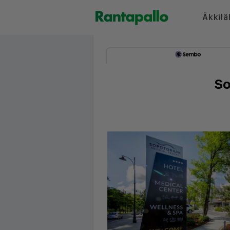
Äkkilä
So