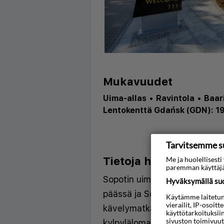
Mukavuudet
Uima-allas
•
Ravintola
•
Baar
Lentokenttä Gdańsk (GDN): 19
Tarvitsemme s
Tietoja hotellista
Me ja huolellises
paremman käyttäjä
Sopotin uimaranta sijaitsee 
Hyväksymällä suos
päässä ja Sopot Hippodrome 
Käytämme laitetunni
vierailit, IP-osoit
kävelymatkan päässä majoitu
käyttötarkoituksii
sivuston toimivuut
kylpylälomalle soveltuva hotel