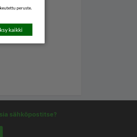
ikeutettu peruste.
sy kaikki
isia sähköpostitse?