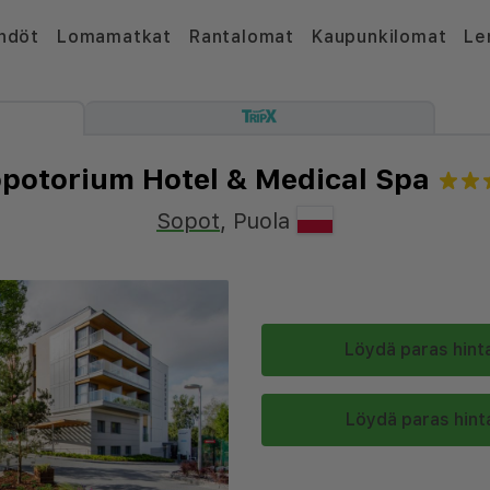
hdöt
Lomamatkat
Rantalomat
Kaupunkilomat
Le
potorium Hotel & Medical Spa
Sopot
,
Puola
Löydä paras hinta
Löydä paras hinta