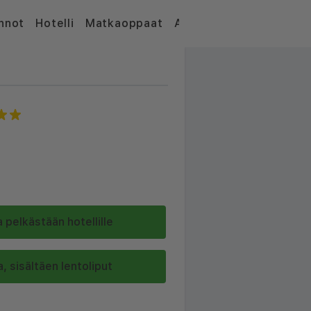
nnot
Hotelli
Matkaoppaat
Artikkelit
 pelkästään hotellille
, sisältäen lentoliput