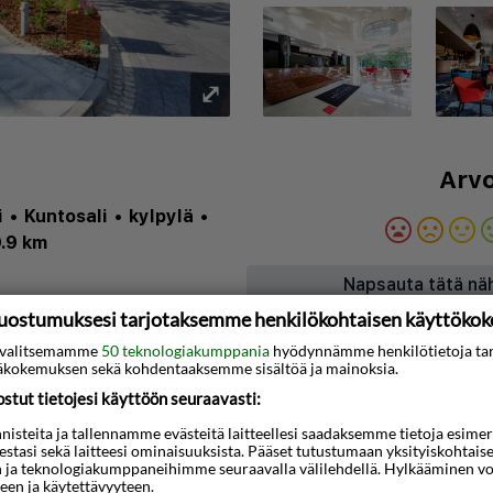
⤢
Arvo
i
•
Kuntosali
•
kylpylä
•
.9 km
Napsauta tätä nä
uostumuksesi tarjotaksemme henkilökohtaisen käyttöko
Kartta
ti valitsemamme
50 teknologiakumppania
hyödynnämme henkilötietoja ta
kokemuksen sekä kohdentaaksemme sisältöä ja mainoksia.
4 minuutin kävelymatkan
tut tietojesi käyttöön seuraavasti:
12 minuutin
steita ja tallennamme evästeitä laitteellesi saadaksemme tietoja esimerkik
teestasi sekä laitteesi ominaisuuksista. Pääset tutustumaan yksityiskohtaise
spaikasta. Tämä
n ja teknologiakumppaneihimme seuraavalla välilehdellä. Hylkääminen vo
een ja käytettävyyteen.
li sijaitsee 11,5 km:n