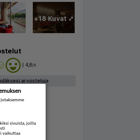
+18 Kuvat ⤢
stelut
| 4,6
/5
hdäksesi arvosteluja
kemuksen
rjotaksemme
si sivuista, joilla
sti
i vaikuttaa