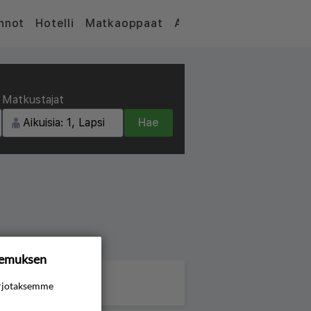
nnot
Hotelli
Matkaoppaat
Artikkelit
Matkustajat
Hae
kemuksen
rjotaksemme