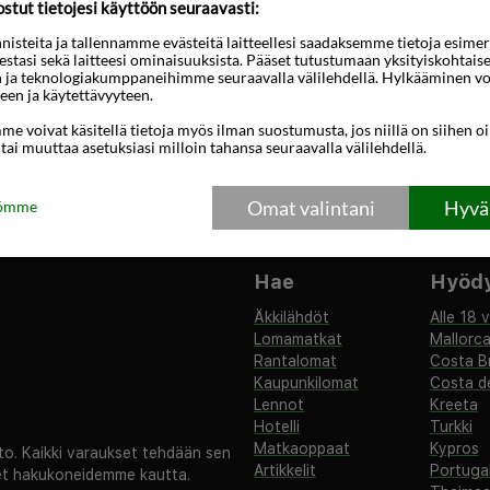
tut tietojesi käyttöön seuraavasti:
steita ja tallennamme evästeitä laitteellesi saadaksemme tietoja esimerkik
teestasi sekä laitteesi ominaisuuksista. Pääset tutustumaan yksityiskohtaise
n ja teknologiakumppaneihimme seuraavalla välilehdellä. Hylkääminen vo
een ja käytettävyyteen.
kuttelevia tarjouksia, matkavinkkejä ja uut
e voivat käsitellä tietoja myös ilman suostumusta, jos niillä on siihen o
 tai muuttaa asetuksiasi milloin tahansa seuraavalla välilehdellä.
Tilaa
Omat valintani
Hyväk
tömme
Hae
Hyödyl
Äkkilähdöt
Alle 18 
Lomamatkat
Mallorc
Rantalomat
Costa B
Kaupunkilomat
Costa de
Lennot
Kreeta
Hotelli
Turkki
Matkaoppaat
Kypros
. Kaikki varaukset tehdään sen
Artikkelit
Portugal
set hakukoneidemme kautta.