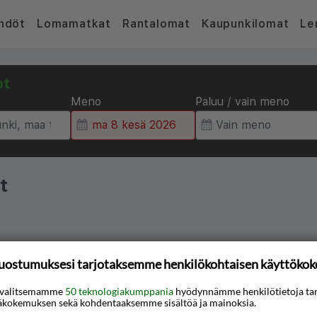
hdöt
Lomamatkat
Rantalomat
Kaupunkilomat
Le
ot
Meno
Paluu / vain meno
t
uostumuksesi tarjotaksemme henkilökohtaisen käyttöko
ti valitsemamme
50 teknologiakumppania
hyödynnämme henkilötietoja ta
kokemuksen sekä kohdentaaksemme sisältöä ja mainoksia.