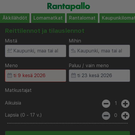
Äkkilähdöt
Lomamatkat
Rantalomat
Kaupunkiloma
Reittilennot ja tilauslennot
Mistä
Mihin
Meno
Paluu / vain meno
Matkustajat
Aikuisia
1
Lapsia (0 - 17 v.)
0