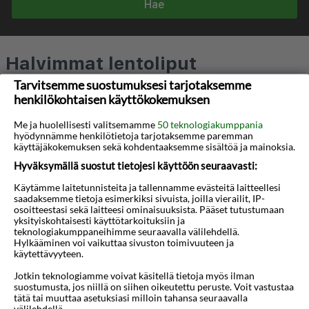
Hae
Halvimmat lentoliput
Tarvitsemme suostumuksesi tarjotaksemme
Meno-paluu matka
henkilökohtaisen käyttökokemuksen
Me ja huolellisesti valitsemamme
50 teknologiakumppania
hyödynnämme henkilötietoja tarjotaksemme paremman
käyttäjäkokemuksen sekä kohdentaaksemme sisältöä ja mainoksia.
Yhteistyö:
&
Hyväksymällä suostut tietojesi käyttöön seuraavasti:
Käytämme laitetunnisteita ja tallennamme evästeitä laitteellesi
saadaksemme tietoja esimerkiksi sivuista, joilla vierailit, IP-
osoitteestasi sekä laitteesi ominaisuuksista. Pääset tutustumaan
yksityiskohtaisesti käyttötarkoituksiin ja
teknologiakumppaneihimme seuraavalla välilehdellä.
Haluatko saada houkuttelevia
Hylkääminen voi vaikuttaa sivuston toimivuuteen ja
käytettävyyteen.
tarjouksia, matkavinkkejä ja uutisia
sähköpostitse?
Jotkin teknologiamme voivat käsitellä tietoja myös ilman
suostumusta, jos niillä on siihen oikeutettu peruste. Voit vastustaa
tätä tai muuttaa asetuksiasi milloin tahansa seuraavalla
välilehdellä.