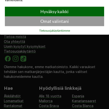
Tilaa
Hyväksy kaikki
Omat valintani
rantapallo.fi
Tietosuojakäytäntömme
Tietoa meistä
Ota yhteyttä
Usein kysytyt kysymykset
Tietosuojakäytäntö
Olemme hakukone, emme matkatoimisto. Kaikki varaukset
tehdään sen matkanjärjestäjän kautta, jonka valitset
hakukoneidemme kautta.
Hae
Hyödyllisiä linkkejä
Äkkilähdöt
Alle 18 vuotta
Espanja
Lomamatkat
Mallorca
Kanariansaaret
Rantalomat
Costa Brava
Costa Blanca