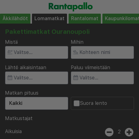
Äkkilähdöt
Lomamatkat
Rantalomat
Kaupunkiloma
Pakettimatkat Ouranoupoli
Mistä
Mihin
Lähtö aikaisintaan
Paluu viimeistään
Matkan pituus
Suora lento
Matkustajat
Aikuisia
2