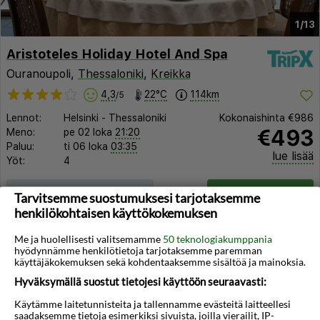
1/13
Aristoteles Holiday Hotel And Spa
Ouranoupoli,
Thessaloniki
,
Kreikka
4,3
22°C
114km
/5
Lennot:
Helsinki
-
Thessaloniki
Kokonaishinta
€986
€493
Meno:
pe 02 loka
21:20
Paluu:
ti 06 loka
03:35
lue lisää
Yöt:
4
Huoneen tyyppi ja lento
Valitse matka
Tarvitsemme suostumuksesi tarjotaksemme
henkilökohtaisen käyttökokemuksen
Me ja huolellisesti valitsemamme
50 teknologiakumppania
hyödynnämme henkilötietoja tarjotaksemme paremman
käyttäjäkokemuksen sekä kohdentaaksemme sisältöä ja mainoksia.
Hyväksymällä suostut tietojesi käyttöön seuraavasti:
◀︎
▶︎
Käytämme laitetunnisteita ja tallennamme evästeitä laitteellesi
saadaksemme tietoja esimerkiksi sivuista, joilla vierailit, IP-