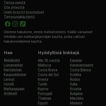
Tietoa meistä
Ota yhteyttä
Usein kysytyt kysymykset
Tietosuojakäytäntö
Olemme hakukone, emme matkatoimisto. Kaikki varaukset
tehdään sen matkanjärjestäjän kautta, jonka valitset
hakukoneidemme kautta.
Hae
Hyödyllisiä linkkejä
Äkkilähdöt
Alle 18 vuotta
Espanja
Lomamatkat
Mallorca
Kanariansaaret
Rantalomat
Costa Brava
Costa Blanca
Kaupunkilomat
Costa del Sol
Kreikka
Lennot
Kreeta
Rodos
Hotelli
Turkki
Italia
Matkaoppaat
Kypros
Kroatia
Artikkelit
Portugali
Bulgaria
Thaimaa
Marokko
Egypti
Madeira