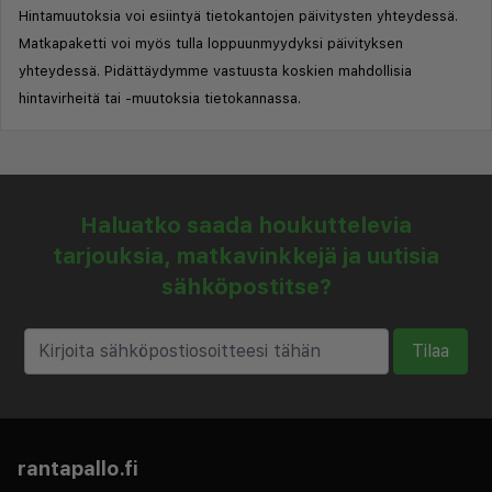
Hintamuutoksia voi esiintyä tietokantojen päivitysten yhteydessä.
Matkapaketti voi myös tulla loppuunmyydyksi päivityksen
yhteydessä. Pidättäydymme vastuusta koskien mahdollisia
hintavirheitä tai -muutoksia tietokannassa.
Haluatko saada houkuttelevia
tarjouksia, matkavinkkejä ja uutisia
sähköpostitse?
Tilaa
rantapallo.fi