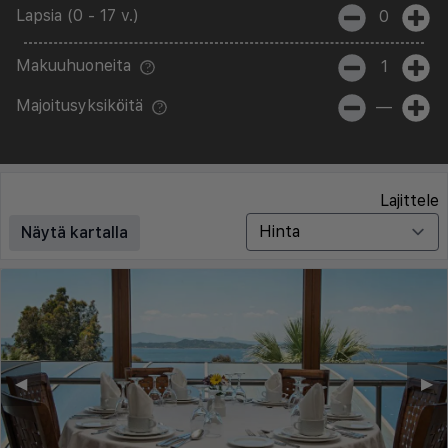
Lapsia (0 - 17 v.)
0
Makuuhuoneita
1
Majoitusyksiköitä
—
Lajittele
Näytä kartalla
◀︎
▶︎