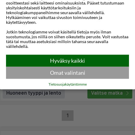
osoitteestasi sekä laitteesi ominaisuuksista. Pääset tutustumaan
yksityiskohtaisesti käyttötarkoituksiin ja
teknologiakumppaneihimme seuraavalla välilehdellä.
Hylkääminen voi vaikuttaa sivuston toimivuuteen ja
käytettävyyteen.
1/12
Jotkin teknologiamme voivat käsitellä tietoja myös ilman
Akrathos Beach Hotel
suostumusta, jos niillä on siihen oikeutettu peruste. Voit vastustaa
tätä tai muuttaa asetuksiasi milloin tahansa seuraavalla
Ouranoupoli,
Thessaloniki
,
Kreikka
välilehdellä.
4,4
24°C
114km
/5
Hyväksy kaikki
Lennot:
Helsinki
-
Thessaloniki
Kokonaishinta
€1.346
€673
Meno:
ma 24 touko 2027
21:20
Omat valintani
Paluu:
la 29 touko 2027
03:35
lue lisää
Yöt:
5
Tietosuojakäytäntömme
Huoneen tyyppi ja lento
Valitse matka
1