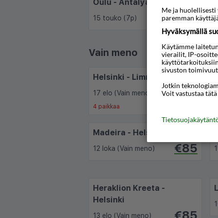
Oulu - Antalya
L
Me ja huolellises
€530
paremman käyttäjä
15 touko (7p)
2
Hyväksymällä suos
Käytämme laitetunni
Vain meno
vierailit, IP-osoit
käyttötarkoituksii
sivuston toimivuut
Helsinki - Limnos
Jotkin teknologiamm
€58
Voit vastustaa tätä
17 elo (Vain meno)
1
4 paikkaa
Tietosuojakäytän
Madeira - Helsinki
€85
12 loka (Vain meno)
1
Heraklion Kreeta -
Helsinki
1
€85
13 elo (Vain meno)