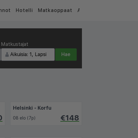
nnot
Hotelli
Matkaoppaat
Artikkelit
Matkustajat
Hae
Helsinki - Korfu
0
€148
08 elo (7p)