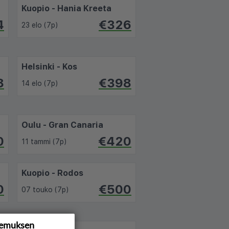
Kuopio - Hania Kreeta
4
€326
23 elo (7p)
Helsinki - Kos
8
€398
14 elo (7p)
Oulu - Gran Canaria
0
€420
11 tammi (7p)
Kuopio - Rodos
0
€500
07 touko (7p)
kemuksen