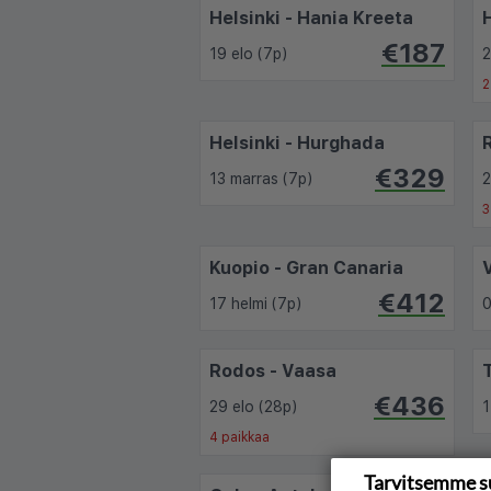
Helsinki - Hania Kreeta
€187
19 elo (7p)
2
2
Helsinki - Hurghada
€329
13 marras (7p)
2
3
Kuopio - Gran Canaria
€412
17 helmi (7p)
0
Rodos - Vaasa
€436
29 elo (28p)
1
4 paikkaa
Tarvitsemme s