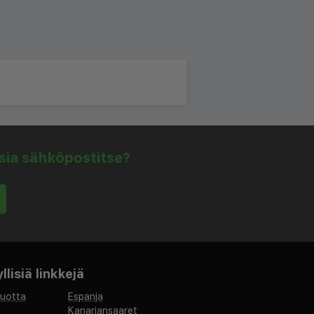
isia sähköpostitse?
lisiä linkkejä
vuotta
Espanja
a
Kanariansaaret