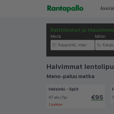
Äkkilä
Reittilennot ja tilauslenn
Mistä
Mihin
Halvimmat lentolipu
Meno-paluu matka
Helsinki - Split
€95
07 elo (7p)
1
2 paikkaa