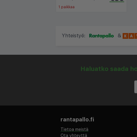
1 paikkaa
Yhteistyö:
&
Haluatko saada hou
rantapallo.fi
Tietoa meistä
Ota yhteyttä