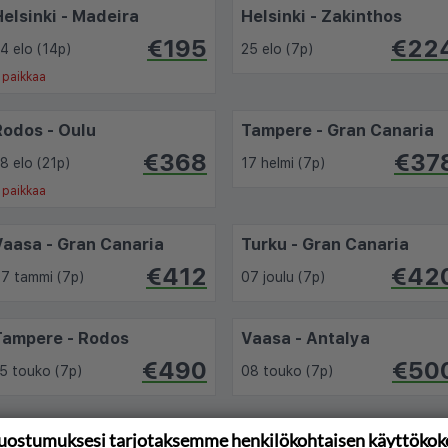
Helsinki - Madeira
Helsinki - Zakinthos
€195
€22
4 elo (14p)
25 elo (7p)
 paikkaa
Rodos - Oulu
Tampere - Gran Canaria
€368
€37
8 elo (21p)
17 helmi (7p)
 paikkaa
Vaasa - Gran Canaria
Turku - Gran Canaria
€412
€42
7 tammi (7p)
07 joulu (7p)
Tampere - Rodos
Vaasa - Antalya
€490
€50
5 touko (7p)
08 touko (7p)
uostumuksesi tarjotaksemme henkilökohtaisen käyttöko