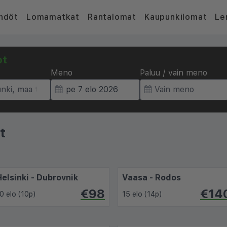
hdöt
Lomamatkat
Rantalomat
Kaupunkilomat
Le
ot
Meno
Paluu / vain meno
t
Helsinki - Dubrovnik
Vaasa - Rodos
€98
€14
0 elo (10p)
15 elo (14p)