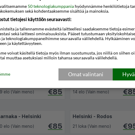
uulaja - Ioannina
Helsinki - Sal Kap Verde
ti valitsemamme
50 teknologiakumppania
hyödynnämme henkilötietoja ta
€538
€54
kokemuksen sekä kohdentaaksemme sisältöä ja mainoksia.
1 touko (7p)
20 loka (14p)
tut tietojesi käyttöön seuraavasti:
steita ja tallennamme evästeitä laitteellesi saadaksemme tietoja esimerkik
teestasi sekä laitteesi ominaisuuksista. Pääset tutustumaan yksityiskohtaise
n ja teknologiakumppaneihimme seuraavalla välilehdellä. Hylkääminen vo
een ja käytettävyyteen.
Helsinki - Preveza
Mallorca - Helsinki
e voivat käsitellä tietoja myös ilman suostumusta, jos niillä on siihen o
€58
€8
 tai muuttaa asetuksiasi milloin tahansa seuraavalla välilehdellä.
0 elo (Vain meno)
11 elo (Vain meno)
Omat valintani
Hyväk
tömme
Rodos - Helsinki
Hania Kreeta - Helsinki
€85
€8
9 elo (Vain meno)
14 elo (Vain meno)
Larnaka - Helsinki
Helsinki - Rodos
€85
€9
0 elo (Vain meno)
21 loka (Vain meno)