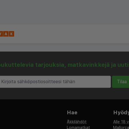
kuttelevia tarjouksia, matkavinkkejä ja uut
Tilaa
Hae
Hyödyl
Äkkilähdöt
Alle 18 
Lomamatkat
Mallorc