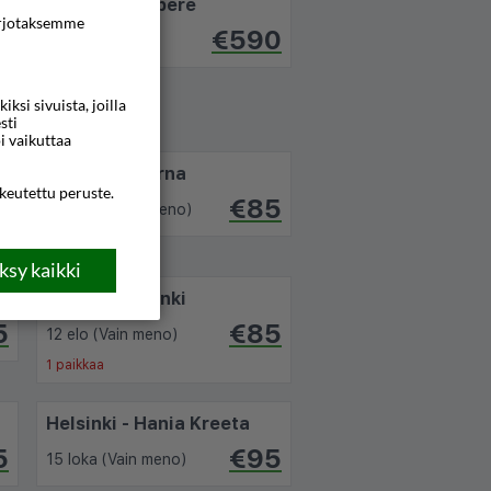
Rodos - Tampere
rjotaksemme
7
€590
15 touko (14p)
si sivuista, joilla
sti
i vaikuttaa
Helsinki - Varna
ikeutettu peruste.
5
€85
09 syys (Vain meno)
sy kaikki
Varna - Helsinki
5
€85
12 elo (Vain meno)
1 paikkaa
Helsinki - Hania Kreeta
5
€95
15 loka (Vain meno)