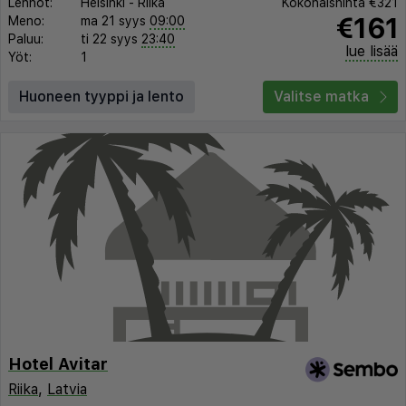
Lennot:
Helsinki
-
Riika
Kokonaishinta
€321
€161
Meno:
ma 21 syys
09:00
Paluu:
ti 22 syys
23:40
lue lisää
Yöt:
1
Huoneen tyyppi ja lento
Valitse matka
Hotel Avitar
Riika
,
Latvia