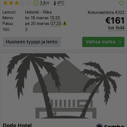
3,8
4°C
/5
Lennot:
Helsinki
-
Riika
Kokonaishinta
€322
€161
Meno:
ke 18 marras
15:25
Paluu:
pe 20 marras
07:20
lue lisää
Yöt:
2
Huoneen tyyppi ja lento
Valitse matka
Dodo Hotel