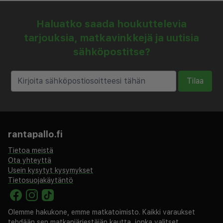
Haluatko saada houkuttelevia
tarjouksia, matkavinkkejä ja uutisia
sähköpostitse?
Tilaa
rantapallo.fi
Tietoa meistä
Ota yhteyttä
Usein kysytyt kysymykset
Tietosuojakäytäntö
Olemme hakukone, emme matkatoimisto. Kaikki varaukset
tehdään sen matkanjärjestäjän kautta, jonka valitset