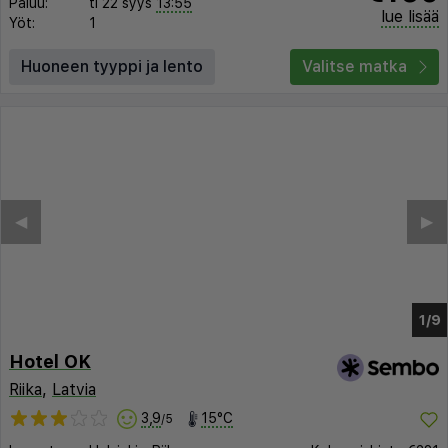
Paluu:
ti 22 syys
13:55
lue lisää
Yöt:
1
Huoneen tyyppi ja lento
Valitse matka
◀︎
▶︎
1/5
Hotel OK
Riika
,
Latvia
3,9
15°C
/5