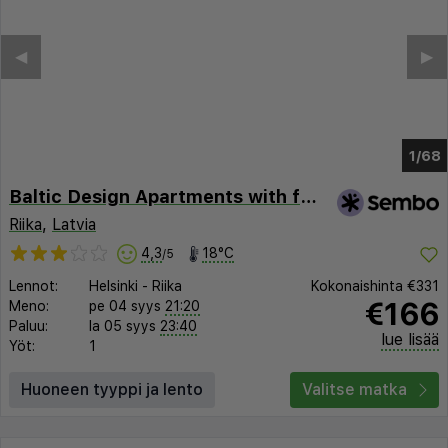
◀︎
▶︎
1/63
Baltic Design Apartments with free parking and self check-in
Riika
,
Latvia
4,3
18°C
/5
Lennot:
Helsinki
-
Riika
Kokonaishinta
€331
€166
Meno:
pe 04 syys
21:20
Paluu:
la 05 syys
23:40
lue lisää
Yöt:
1
Huoneen tyyppi ja lento
Valitse matka