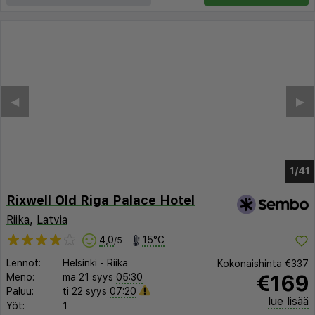
◀︎
▶︎
1/37
Rixwell Old Riga Palace Hotel
Riika
,
Latvia
4,0
15°C
/5
Lennot:
Helsinki
-
Riika
Kokonaishinta
€337
€169
Meno:
ma 21 syys
05:30
Paluu:
ti 22 syys
07:20
lue lisää
Yöt:
1