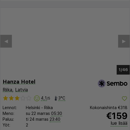
◀︎
▶︎
1/41
Hanza Hotel
Riika
,
Latvia
4,1
3°C
/5
Lennot:
Helsinki
-
Riika
Kokonaishinta
€318
€159
Meno:
su 22 marras
05:30
Paluu:
ti 24 marras
23:40
lue lisää
Yöt:
2