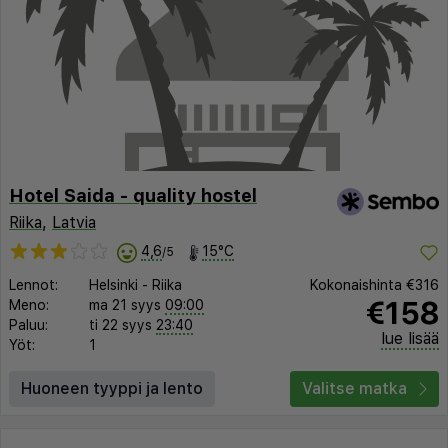
Hotel Saida - quality hostel
Riika
,
Latvia
4,6
15°C
/5
Lennot:
Helsinki
-
Riika
Kokonaishinta
€316
€158
Meno:
ma 21 syys
09:00
Paluu:
ti 22 syys
23:40
lue lisää
Yöt:
1
Huoneen tyyppi ja lento
Valitse matka