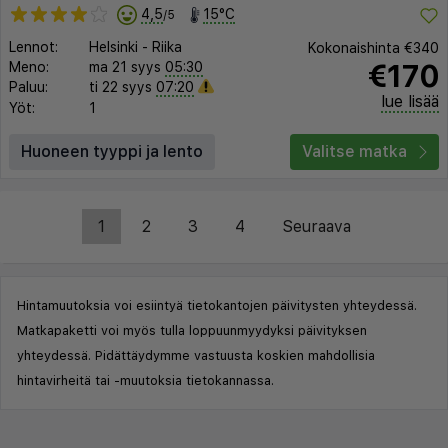
4,5
15°C
/5
Lennot:
Helsinki
-
Riika
Kokonaishinta
€340
€170
Meno:
ma 21 syys
05:30
Paluu:
ti 22 syys
07:20
lue lisää
Yöt:
1
Huoneen tyyppi ja lento
Valitse matka
1
2
3
4
Seuraava
Hintamuutoksia voi esiintyä tietokantojen päivitysten yhteydessä.
Matkapaketti voi myös tulla loppuunmyydyksi päivityksen
yhteydessä. Pidättäydymme vastuusta koskien mahdollisia
hintavirheitä tai -muutoksia tietokannassa.