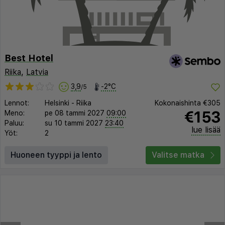
Best Hotel
Riika
,
Latvia
3,9
-2°C
/5
Lennot:
Helsinki
-
Riika
Kokonaishinta
€305
€153
Meno:
pe 08 tammi 2027
09:00
Paluu:
su 10 tammi 2027
23:40
lue lisää
Yöt:
2
Huoneen tyyppi ja lento
Valitse matka