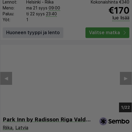
Lennot:
Helsinki
-
Riika
Kokonaishinta
€340
€170
Meno:
ma 21 syys
09:00
Paluu:
ti 22 syys
23:40
lue lisää
Yöt:
1
Huoneen tyyppi ja lento
Valitse matka
◀︎
▶︎
1/16
Park Inn by Radisson Riga Valdemara
Riika
,
Latvia