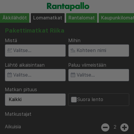
Äkkilähdöt
Lomamatkat
Rantalomat
Kaupunkiloma
Pakettimatkat Riika
Mistä
Mihin
Lähtö aikaisintaan
Paluu viimeistään
Matkan pituus
Suora lento
Matkustajat
Aikuisia
2