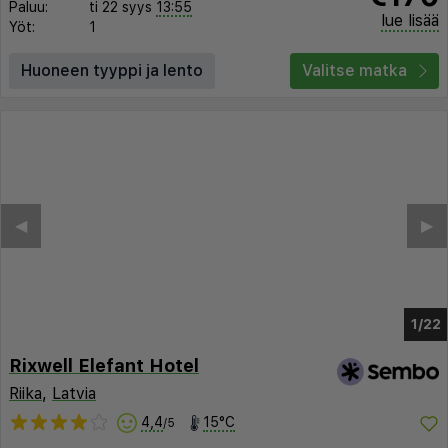
Paluu:
ti 22 syys
13:55
lue lisää
Yöt:
1
Huoneen tyyppi ja lento
Valitse matka
◀︎
▶︎
1/16
Rixwell Elefant Hotel
Riika
,
Latvia
4,4
15°C
/5