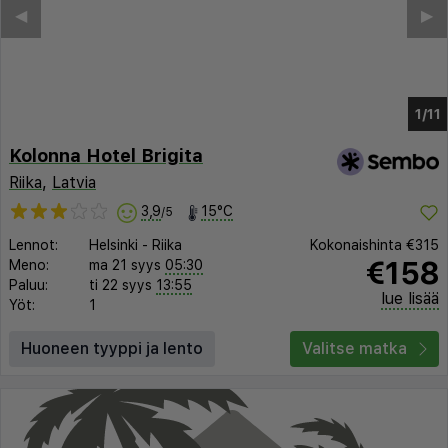
◀︎
▶︎
1/6
Kolonna Hotel Brigita
Riika
,
Latvia
3,9
15°C
/5
Lennot:
Helsinki
-
Riika
Kokonaishinta
€315
€158
Meno:
ma 21 syys
05:30
Paluu:
ti 22 syys
13:55
lue lisää
Yöt:
1
Huoneen tyyppi ja lento
Valitse matka