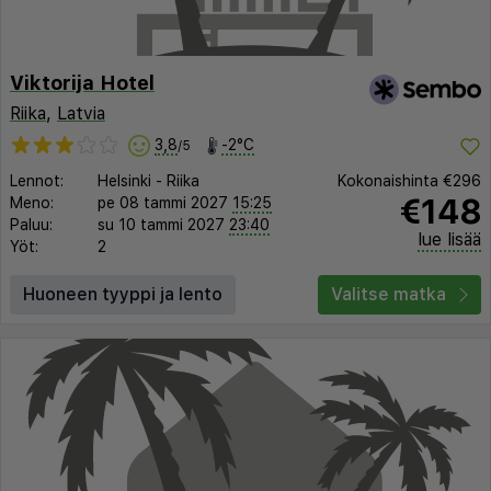
Viktorija Hotel
Riika
,
Latvia
3,8
-2°C
/5
Lennot:
Helsinki
-
Riika
Kokonaishinta
€296
€148
Meno:
pe 08 tammi 2027
15:25
Paluu:
su 10 tammi 2027
23:40
lue lisää
Yöt:
2
Huoneen tyyppi ja lento
Valitse matka