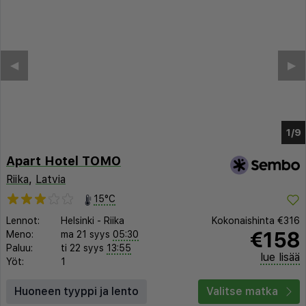
◀︎
▶︎
1/4
Apart Hotel TOMO
Riika
,
Latvia
15°C
Lennot:
Helsinki
-
Riika
Kokonaishinta
€316
€158
Meno:
ma 21 syys
05:30
Paluu:
ti 22 syys
13:55
lue lisää
Yöt:
1
Huoneen tyyppi ja lento
Valitse matka