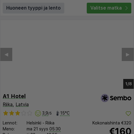
Huoneen tyyppi ja lento
Valitse matka
◀︎
▶︎
1/4
A1 Hotel
Riika
,
Latvia
3,9
15°C
/5
Lennot:
Helsinki
-
Riika
Kokonaishinta
€320
€160
Meno:
ma 21 syys
05:30