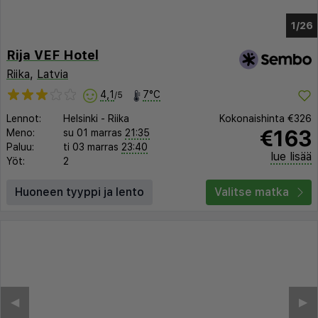
1/22
Rija VEF Hotel
Riika
,
Latvia
4,1
7°C
/5
Lennot:
Helsinki
-
Riika
Kokonaishinta
€326
€163
Meno:
su 01 marras
21:35
Paluu:
ti 03 marras
23:40
lue lisää
Yöt:
2
Huoneen tyyppi ja lento
Valitse matka
◀︎
▶︎