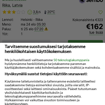
Riika
,
Latvia
3,8
20°C
/5
Lennot:
Helsinki
-
Riika
Kokonaishinta
€323
€162
Meno:
ma 24 elo
05:30
Paluu:
ti 25 elo
07:20
lue lisää
Yöt:
1
Huoneen tyyppi ja lento
Valitse matka
Tarvitsemme suostumuksesi tarjotaksemme
henkilökohtaisen käyttökokemuksen
Me ja huolellisesti valitsemamme
50 teknologiakumppania
hyödynnämme henkilötietoja tarjotaksemme paremman
käyttäjäkokemuksen sekä kohdentaaksemme sisältöä ja mainoksia.
Hyväksymällä suostut tietojesi käyttöön seuraavasti:
Käytämme laitetunnisteita ja tallennamme evästeitä laitteellesi
saadaksemme tietoja esimerkiksi sivuista, joilla vierailit, IP-
osoitteestasi sekä laitteesi ominaisuuksista. Pääset tutustumaan
yksityiskohtaisesti käyttötarkoituksiin ja
teknologiakumppaneihimme seuraavalla välilehdellä.
Hylkääminen voi vaikuttaa sivuston toimivuuteen ja
käytettävyyteen.