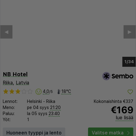
◀︎
▶︎
1/28
NB Hotel
Riika
,
Latvia
4,0
18°C
/5
Lennot:
Helsinki
-
Riika
Kokonaishinta
€337
€169
Meno:
pe 04 syys
21:20
Paluu:
la 05 syys
23:40
lue lisää
Yöt:
1
Huoneen tyyppi ja lento
Valitse matka