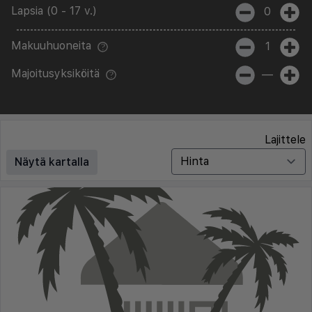
Lapsia (0 - 17 v.)
0
Makuuhuoneita
1
Majoitusyksiköitä
—
Lajittele
Näytä kartalla