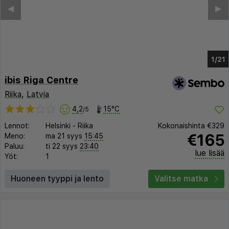
◀︎
▶︎
1/15
ibis Riga Centre
Riika
,
Latvia
4,2
15°C
/5
Lennot:
Helsinki
-
Riika
Kokonaishinta
€329
€165
Meno:
ma 21 syys
15:45
Paluu:
ti 22 syys
23:40
lue lisää
Yöt:
1
Huoneen tyyppi ja lento
Valitse matka