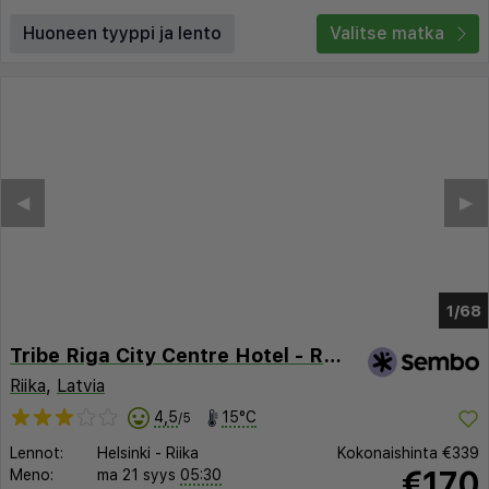
Huoneen tyyppi ja lento
Valitse matka
◀︎
▶︎
1/64
Tribe Riga City Centre Hotel - Renovated 2026
Riika
,
Latvia
4,5
15°C
/5
Lennot:
Helsinki
-
Riika
Kokonaishinta
€339
€170
Meno:
ma 21 syys
05:30