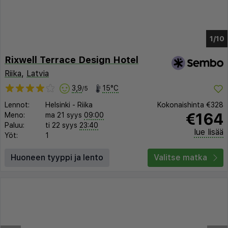
1/4
Rixwell Terrace Design Hotel
Riika
,
Latvia
3,9
15°C
/5
Lennot:
Helsinki
-
Riika
Kokonaishinta
€328
€164
Meno:
ma 21 syys
09:00
Paluu:
ti 22 syys
23:40
lue lisää
Yöt:
1
Huoneen tyyppi ja lento
Valitse matka