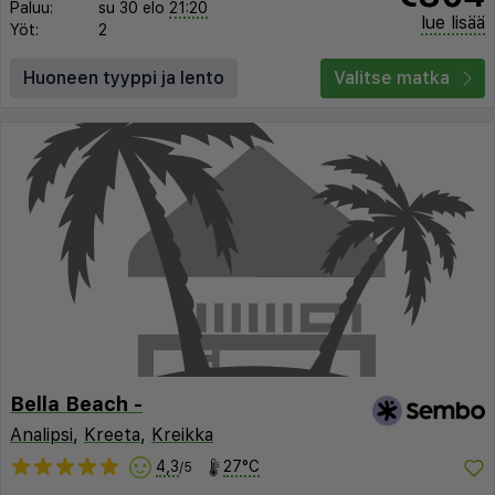
Paluu:
su 30 elo
21:20
lue lisää
Yöt:
2
Huoneen tyyppi ja lento
Valitse matka
Bella Beach -
Analipsi
,
Kreeta
,
Kreikka
4,3
27°C
/5