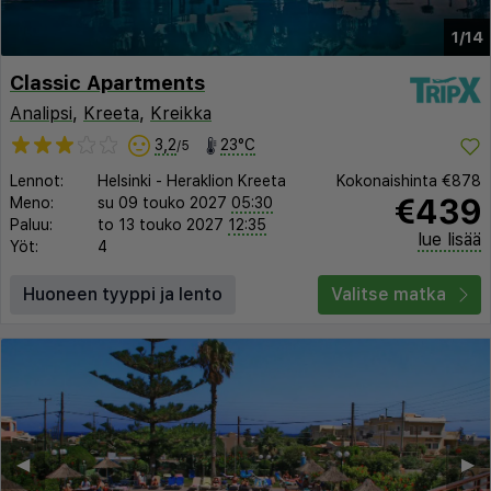
1/14
Classic Apartments
Analipsi
,
Kreeta
,
Kreikka
3,2
23°C
/5
Lennot:
Helsinki
-
Heraklion Kreeta
Kokonaishinta
€878
€439
Meno:
su 09 touko 2027
05:30
Paluu:
to 13 touko 2027
12:35
lue lisää
Yöt:
4
Huoneen tyyppi ja lento
Valitse matka
◀︎
▶︎