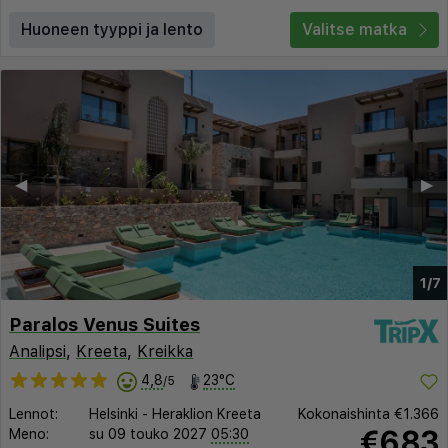
Huoneen tyyppi ja lento
Valitse matka
◀︎
▶︎
1/7
Paralos Venus Suites
Analipsi
,
Kreeta
,
Kreikka
4,8
23°C
/5
Lennot:
Helsinki
-
Heraklion Kreeta
Kokonaishinta
€1.366
€683
Meno:
su 09 touko 2027
05:30