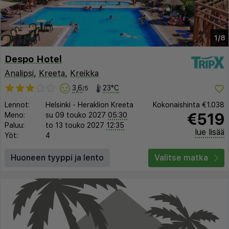
1/8
Despo Hotel
Analipsi
,
Kreeta
,
Kreikka
3,6
23°C
/5
Lennot:
Helsinki
-
Heraklion Kreeta
Kokonaishinta
€1.038
€519
Meno:
su 09 touko 2027
05:30
Paluu:
to 13 touko 2027
12:35
lue lisää
Yöt:
4
Huoneen tyyppi ja lento
Valitse matka