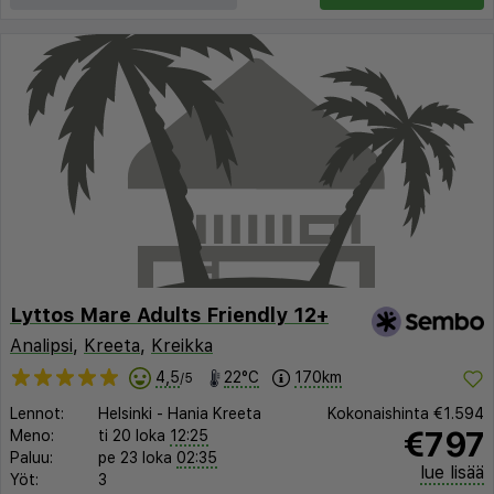
Lyttos Mare Adults Friendly 12+
Analipsi
,
Kreeta
,
Kreikka
4,5
22°C
170km
/5
Lennot:
Helsinki
-
Hania Kreeta
Kokonaishinta
€1.594
€797
Meno:
ti 20 loka
12:25
Paluu:
pe 23 loka
02:35
lue lisää
Yöt:
3