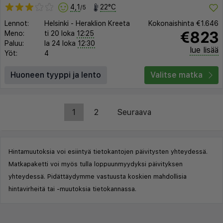
4,1
22°C
/5
Lennot:
Helsinki
-
Heraklion Kreeta
Kokonaishinta
€1.646
€823
Meno:
ti 20 loka
12:25
Paluu:
la 24 loka
12:30
lue lisää
Yöt:
4
Huoneen tyyppi ja lento
Valitse matka
1
2
Seuraava
Hintamuutoksia voi esiintyä tietokantojen päivitysten yhteydessä.
Matkapaketti voi myös tulla loppuunmyydyksi päivityksen
yhteydessä. Pidättäydymme vastuusta koskien mahdollisia
hintavirheitä tai -muutoksia tietokannassa.