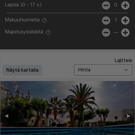
Lapsia (0 - 17 v.)
0
Makuuhuoneita
1
Majoitusyksiköitä
—
Lajittele
Näytä kartalla
◀︎
▶︎