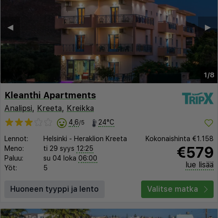
◀︎
▶︎
1/8
Kleanthi Apartments
Analipsi
,
Kreeta
,
Kreikka
4,6
24°C
/5
Lennot:
Helsinki
-
Heraklion Kreeta
Kokonaishinta
€1.158
€579
Meno:
ti 29 syys
12:25
Paluu:
su 04 loka
06:00
lue lisää
Yöt:
5
Huoneen tyyppi ja lento
Valitse matka