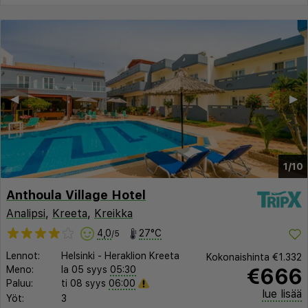
◀︎
▶︎
1/10
Anthoula Village Hotel
Analipsi
,
Kreeta
,
Kreikka
4,0
27°C
/5
Lennot:
Helsinki
-
Heraklion Kreeta
Kokonaishinta
€1.332
€666
Meno:
la 05 syys
05:30
Paluu:
ti 08 syys
06:00
lue lisää
Yöt:
3