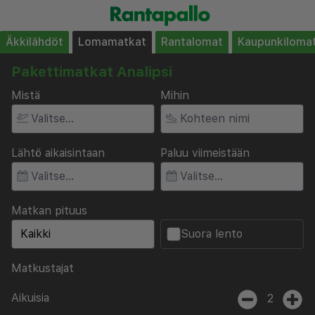
Äkkilähdöt
Lomamatkat
Rantalomat
Kaupunkiloma
Pakettimatkat Analipsi
Mistä
Mihin
Lähtö aikaisintaan
Paluu viimeistään
Matkan pituus
Suora lento
Matkustajat
Aikuisia
2