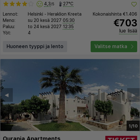
4,3
27°C
/5
Lennot:
Helsinki
-
Heraklion Kreeta
Kokonaishinta
€1.406
€703
Meno:
su 20 kesä 2027
05:30
Paluu:
to 24 kesä 2027
12:35
lue lisää
Yöt:
4
Huoneen tyyppi ja lento
Valitse matka
◀︎
▶︎
1/10
Ourania Apartments