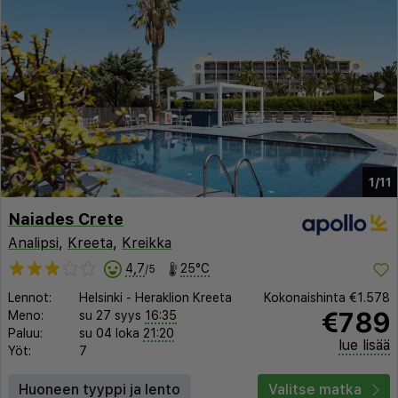
◀︎
▶︎
1/11
Naiades Crete
Analipsi
,
Kreeta
,
Kreikka
4,7
25°C
/5
Lennot:
Helsinki
-
Heraklion Kreeta
Kokonaishinta
€1.578
€789
Meno:
su 27 syys
16:35
Paluu:
su 04 loka
21:20
lue lisää
Yöt:
7
Huoneen tyyppi ja lento
Valitse matka