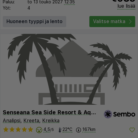
Paluu:
to 13 touko 2027
12:35
lue lisää
Yöt:
4
Huoneen tyyppi ja lento
Valitse matka
Senseana Sea Side Resort & Aquadventure -
Analipsi
,
Kreeta
,
Kreikka
4,5
22°C
167km
/5