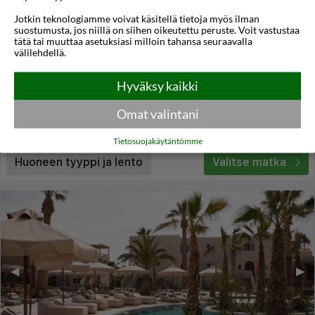
Jotkin teknologiamme voivat käsitellä tietoja myös ilman
Astir Beach Hotel
suostumusta, jos niillä on siihen oikeutettu peruste. Voit vastustaa
tätä tai muuttaa asetuksiasi milloin tahansa seuraavalla
Analipsi
,
Kreeta
,
Kreikka
välilehdellä.
4,2
27°C
/5
Hyväksy kaikki
Lennot:
Helsinki
-
Heraklion Kreeta
Kokonaishinta
€1.466
€733
Meno:
la 05 syys
05:30
Omat valintani
Paluu:
ti 08 syys
06:00
lue lisää
Yöt:
3
Tietosuojakäytäntömme
Huoneen tyyppi ja lento
Valitse matka
◀︎
▶︎