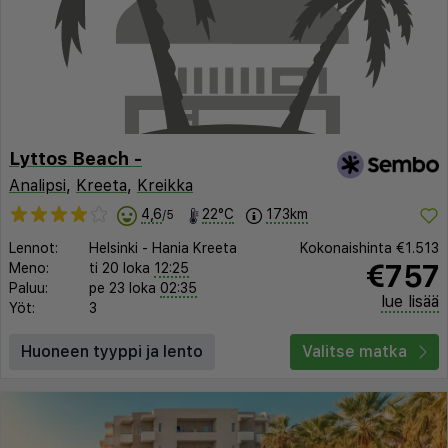
Lyttos Beach -
Analipsi
,
Kreeta
,
Kreikka
4,6
22°C
173km
/5
Lennot:
Helsinki
-
Hania Kreeta
Kokonaishinta
€1.513
€757
Meno:
ti 20 loka
12:25
Paluu:
pe 23 loka
02:35
lue lisää
Yöt:
3
Huoneen tyyppi ja lento
Valitse matka