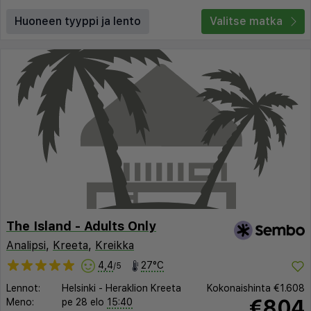
Huoneen tyyppi ja lento
Valitse matka
The Island - Adults Only
Analipsi
,
Kreeta
,
Kreikka
4,4
27°C
/5
Lennot:
Helsinki
-
Heraklion Kreeta
Kokonaishinta
€1.608
€804
Meno:
pe 28 elo
15:40