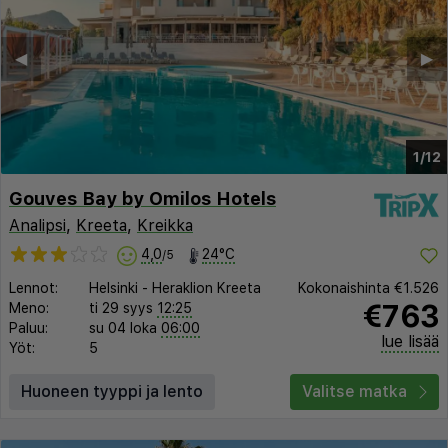
◀︎
▶︎
1/12
Gouves Bay by Omilos Hotels
Analipsi
,
Kreeta
,
Kreikka
4,0
24°C
/5
Lennot:
Helsinki
-
Heraklion Kreeta
Kokonaishinta
€1.526
€763
Meno:
ti 29 syys
12:25
Paluu:
su 04 loka
06:00
lue lisää
Yöt:
5
Huoneen tyyppi ja lento
Valitse matka