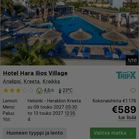
◀︎
▶︎
1/10
Hotel Hara Ilios Village
Analipsi
,
Kreeta
,
Kreikka
4,6
23°C
/5
Lennot:
Helsinki
-
Heraklion Kreeta
Kokonaishinta
€1.178
€589
Meno:
su 09 touko 2027
05:30
Paluu:
to 13 touko 2027
12:35
lue lisää
Yöt:
4
Huoneen tyyppi ja lento
Valitse matka