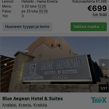
Lennot:
Helsinki
-
Hania Kreeta
Kokonaishinta
€1.398
€699
Meno:
ti 20 loka
12:25
Paluu:
pe 23 loka
02:35
lue lisää
Yöt:
3
Huoneen tyyppi ja lento
Valitse matka
◀︎
▶︎
1/17
Blue Aegean Hotel & Suites
Analipsi
,
Kreeta
,
Kreikka