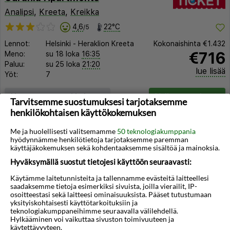
Analipsi
,
Kreeta
,
Kreikka
4,6
22°C
/5
Lennot:
Helsinki
-
Heraklion Kreeta
Kokonaishinta
€1.432
€716
Meno:
su 18 loka
16:35
Paluu:
su 25 loka
21:20
lue lisää
Yöt:
7
Huoneen tyyppi ja lento
Valitse matka
Tarvitsemme suostumuksesi tarjotaksemme
henkilökohtaisen käyttökokemuksen
Me ja huolellisesti valitsemamme
50 teknologiakumppania
hyödynnämme henkilötietoja tarjotaksemme paremman
käyttäjäkokemuksen sekä kohdentaaksemme sisältöä ja mainoksia.
Hyväksymällä suostut tietojesi käyttöön seuraavasti:
◀︎
▶︎
Käytämme laitetunnisteita ja tallennamme evästeitä laitteellesi
saadaksemme tietoja esimerkiksi sivuista, joilla vierailit, IP-
osoitteestasi sekä laitteesi ominaisuuksista. Pääset tutustumaan
yksityiskohtaisesti käyttötarkoituksiin ja
teknologiakumppaneihimme seuraavalla välilehdellä.
Hylkääminen voi vaikuttaa sivuston toimivuuteen ja
käytettävyyteen.
1/11