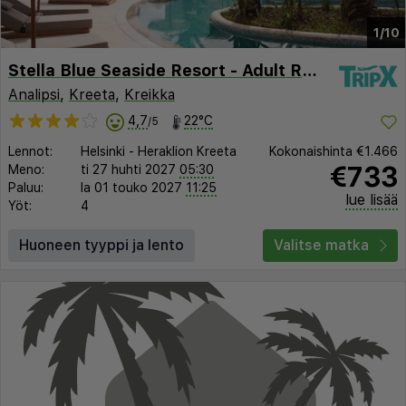
1/10
Stella Blue Seaside Resort - Adult Recommended 12+
Analipsi
,
Kreeta
,
Kreikka
4,7
22°C
/5
Lennot:
Helsinki
-
Heraklion Kreeta
Kokonaishinta
€1.466
€733
Meno:
ti 27 huhti 2027
05:30
Paluu:
la 01 touko 2027
11:25
lue lisää
Yöt:
4
Huoneen tyyppi ja lento
Valitse matka