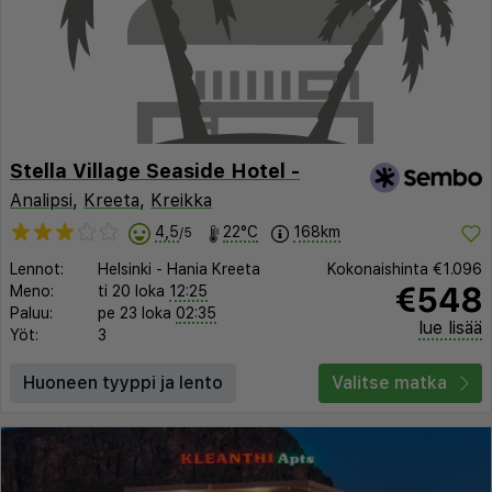
Stella Village Seaside Hotel -
Analipsi
,
Kreeta
,
Kreikka
4,5
22°C
168km
/5
Lennot:
Helsinki
-
Hania Kreeta
Kokonaishinta
€1.096
€548
Meno:
ti 20 loka
12:25
Paluu:
pe 23 loka
02:35
lue lisää
Yöt:
3
Huoneen tyyppi ja lento
Valitse matka