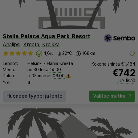
Stella Palace Aqua Park Resort
Analipsi
,
Kreeta
,
Kreikka
4,6
22°C
168km
/5
Lennot:
Helsinki
-
Hania Kreeta
Kokonaishinta
€1.484
€742
Meno:
pe 30 loka
14:00
Paluu:
ti 03 marras
06:00
lue lisää
Yöt:
4
Huoneen tyyppi ja lento
Valitse matka