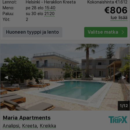
Lennot:
Helsinki
-
Heraklion Kreeta
Kokonaishinta
€1.612
€806
Meno:
pe 28 elo
15:40
Paluu:
su 30 elo
21:20
lue lisää
Yöt:
2
Huoneen tyyppi ja lento
Valitse matka
◀︎
▶︎
1/12
Maria Apartments
Analipsi
,
Kreeta
,
Kreikka