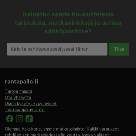
Haluatko saada houkuttelevia
tarjouksia, matkavinkkejä ja uutisia
sähköpostitse?
Tilaa
rantapallo.fi
Tietoa meistä
Ota yhteyttä
Usein kysytyt kysymykset
Tietosuojakäytäntö
Olemme hakukone, emme matkatoimisto. Kaikki varaukset
tehdään sen matkanjärjestäjän kautta, jonka valitset