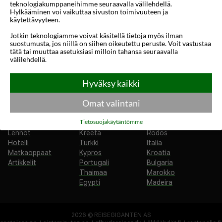
Tietosuojakäytäntö
teknologiakumppaneihimme seuraavalla välilehdellä.
Hylkääminen voi vaikuttaa sivuston toimivuuteen ja
käytettävyyteen.
Olemme hakukone, emme matkatoimisto. Kaikki varaukset
Jotkin teknologiamme voivat käsitellä tietoja myös ilman
suostumusta, jos niillä on siihen oikeutettu peruste. Voit vastustaa
tehdään sen matkanjärjestäjän kautta, jonka valitset
tätä tai muuttaa asetuksiasi milloin tahansa seuraavalla
hakukoneidemme kautta.
välilehdellä.
Hae
Hyödyllisiä linkkejä
Hyväksy kaikki
Äkkilähdöt
Alle 18 vuotta
Espanja
Omat valintani
Lomamatkat
Mallorca
Kanariansaaret
Rantalomat
Costa Brava
Costa Blanca
Tietosuojakäytäntömme
Kaupunkilomat
Costa del Sol
Kreikka
Lennot
Kreeta
Rodos
Hotelli
Turkki
Italia
Matkaoppaat
Kypros
Kroatia
Artikkelit
Portugali
Bulgaria
Thaimaa
Marokko
Egypti
Madeira
2026 ©
REISEGIGANTEN AS