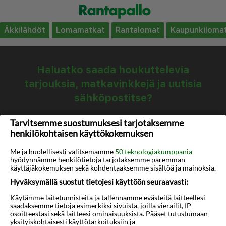
Äkkilähdöt
Lomamatkat
Rantalomat
Kaupunkiloma
Haluatko saada houkuttelevia
tarjouksia, matkavinkkejä ja uutisia
sähköpostitse?
Tarvitsemme suostumuksesi tarjotaksemme
Tilaa
henkilökohtaisen käyttökokemuksen
Me ja huolellisesti valitsemamme
50 teknologiakumppania
hyödynnämme henkilötietoja tarjotaksemme paremman
käyttäjäkokemuksen sekä kohdentaaksemme sisältöä ja mainoksia.
rantapallo.fi
Hyväksymällä suostut tietojesi käyttöön seuraavasti:
Käytämme laitetunnisteita ja tallennamme evästeitä laitteellesi
Tietoa meistä
saadaksemme tietoja esimerkiksi sivuista, joilla vierailit, IP-
Ota yhteyttä
osoitteestasi sekä laitteesi ominaisuuksista. Pääset tutustumaan
Usein kysytyt kysymykset
yksityiskohtaisesti käyttötarkoituksiin ja