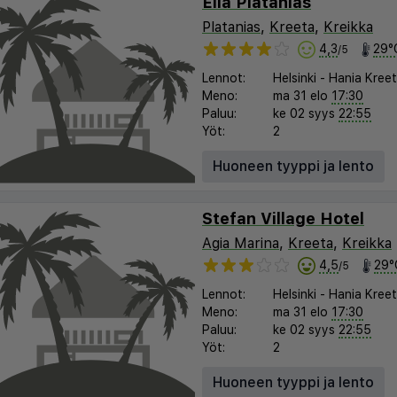
Elia Platanias
Platanias
,
Kreeta
,
Kreikka
4,3
29°
/5
Lennot:
Helsinki
-
Hania Kree
Meno:
ma 31 elo
17:30
Paluu:
ke 02 syys
22:55
Yöt:
2
Huoneen tyyppi ja lento
Stefan Village Hotel
Agia Marina
,
Kreeta
,
Kreikka
4,5
29°
/5
Lennot:
Helsinki
-
Hania Kree
Meno:
ma 31 elo
17:30
Paluu:
ke 02 syys
22:55
Yöt:
2
Huoneen tyyppi ja lento