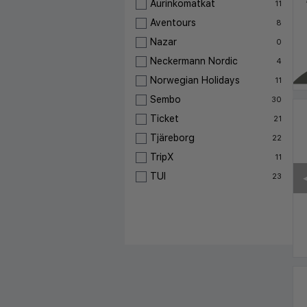
Aurinkomatkat
11
Aventours
8
Nazar
0
Neckermann Nordic
4
Norwegian Holidays
11
Sembo
30
Ticket
21
Tjäreborg
22
TripX
11
TUI
◀
23