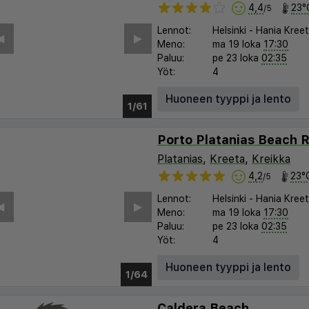
4,4
23°
/5
Lennot:
Helsinki
-
Hania Kree
︎
▶︎
Meno:
ma 19 loka
17:30
Paluu:
pe 23 loka
02:35
Yöt:
4
Huoneen tyyppi ja lento
1/56
Porto Platanias Beach 
Platanias
,
Kreeta
,
Kreikka
4,2
23°
/5
Lennot:
Helsinki
-
Hania Kree
︎
▶︎
Meno:
ma 19 loka
17:30
Paluu:
pe 23 loka
02:35
Yöt:
4
Huoneen tyyppi ja lento
1/56
Caldera Beach