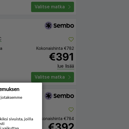
Valitse matka
C
ta
Kokonaishinta
€782
€391
lue lisää
Valitse matka
kemuksen
rjotaksemme
C
ta
Kokonaishinta
€784
si sivuista, joilla
€392
sti
i vaikuttaa