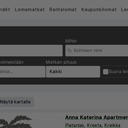
hdöt
Lomamatkat
Rantalomat
Kaupunkilomat
Le
Mihin
viimeistään
Matkan pituus
Suora le
Näytä kartalla
Anna Katerina Apartme
Platanias
,
Kreeta
,
Kreikka