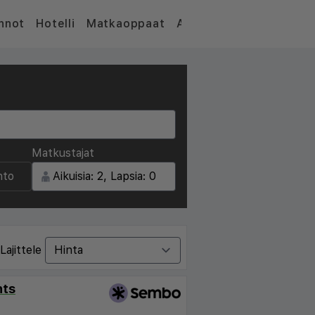
nnot
Hotelli
Matkaoppaat
Artikkelit
Matkustajat
nto
Lajittele
nts