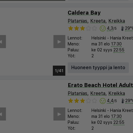
Caldera Bay
Platanias
,
Kreeta
,
Kreikka
4,3
29°
/5
Lennot:
Helsinki
-
Hania Kree
︎
▶︎
Meno:
ma 31 elo
17:30
Paluu:
ke 02 syys
22:55
Yöt:
2
Huoneen tyyppi ja lento
1/35
Erato Beach Hotel Adult
Platanias
,
Kreeta
,
Kreikka
4,4
29°
/5
Lennot:
Helsinki
-
Hania Kree
Meno:
ma 31 elo
17:30
Paluu:
ke 02 syys
22:55
Yöt:
2