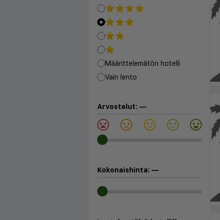
Määrittelemätön hotelli
Vain lento
Arvostelut:
—
Kokonaishinta:
—