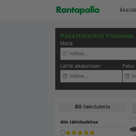
Äkkilä
Pakettimatkat Platanias
Mistä
Lähtö aikaisintaan
Paluu 
80
hakutulosta
Alin tähtiluokitus