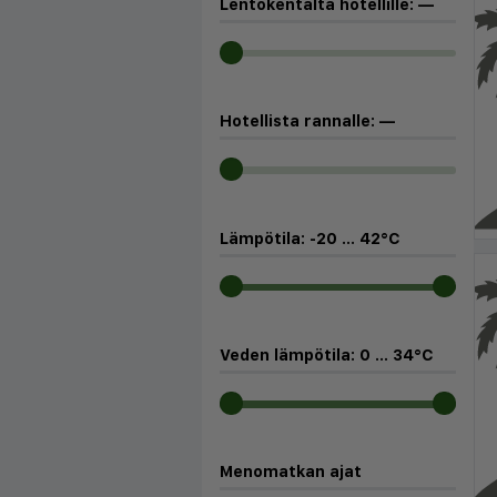
Lentokentältä hotellille:
—
Hotellista rannalle:
—
Lämpötila:
-20
...
42
°C
Veden lämpötila:
0
...
34
°C
Menomatkan ajat