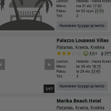
Lennot:
Helsinki
-
Hania Kree
Meno:
ma 31 elo
17:30
Paluu:
ke 02 syys
22:55
Yöt:
2
Huoneen tyyppi ja lento
Palazzo Loupassi Villas
Platanias
,
Kreeta
,
Kreikka
4,6
29°
/5
Lennot:
Helsinki
-
Hania Kree
︎
▶︎
Meno:
ke 26 elo
18:15
Paluu:
la 29 elo
23:45
Yöt:
3
Huoneen tyyppi ja lento
1/43
Marika Beach Hotel
Platanias
,
Kreeta
,
Kreikka