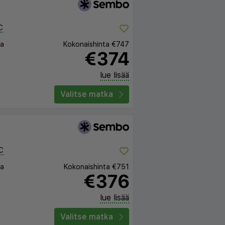
C
ta
Kokonaishinta
€747
€374
lue lisää
Valitse matka
C
ta
Kokonaishinta
€751
€376
lue lisää
Valitse matka