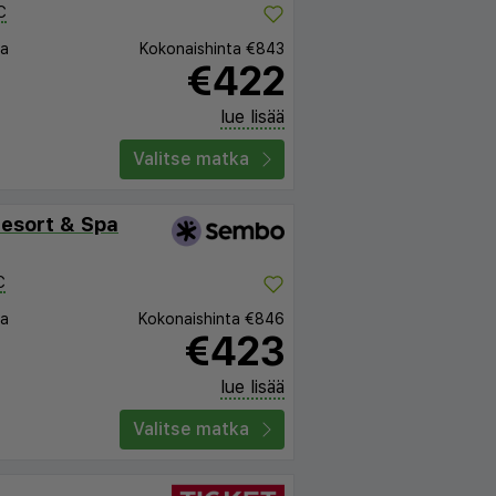
C
ta
Kokonaishinta
€843
€422
lue lisää
Valitse matka
Resort & Spa
C
ta
Kokonaishinta
€846
€423
lue lisää
Valitse matka