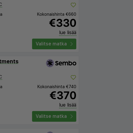
C
ta
Kokonaishinta
€660
€330
lue lisää
Valitse matka
rtments
C
ta
Kokonaishinta
€740
€370
lue lisää
Valitse matka