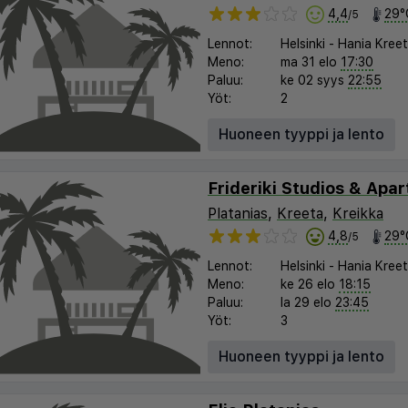
4,4
29°
/5
Lennot:
Helsinki
-
Hania Kree
Meno:
ma 31 elo
17:30
Paluu:
ke 02 syys
22:55
Yöt:
2
Huoneen tyyppi ja lento
Frideriki Studios & Apa
Platanias
,
Kreeta
,
Kreikka
4,8
29°
/5
Lennot:
Helsinki
-
Hania Kree
Meno:
ke 26 elo
18:15
Paluu:
la 29 elo
23:45
Yöt:
3
Huoneen tyyppi ja lento