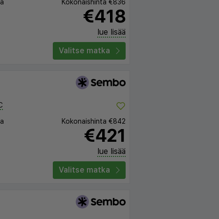
ta
Kokonaishinta
€836
€418
lue lisää
Valitse matka
C
ta
Kokonaishinta
€842
€421
lue lisää
Valitse matka