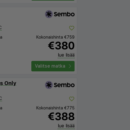
C
ta
Kokonaishinta
€759
€380
lue lisää
Valitse matka
s Only
C
ta
Kokonaishinta
€775
€388
lue lisää