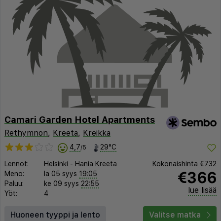
Camari Garden Hotel Apartments
Rethymnon
,
Kreeta
,
Kreikka
4,7
29°C
/5
Lennot:
Helsinki
-
Hania Kreeta
Kokonaishinta
€732
€366
Meno:
la 05 syys
19:05
Paluu:
ke 09 syys
22:55
lue lisää
Yöt:
4
Huoneen tyyppi ja lento
Valitse matka