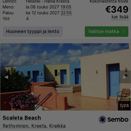
Lennot:
Helsinki
-
Hania Kreeta
Kokonaishinta
€698
€349
Meno:
la 08 touko 2027
19:05
Paluu:
ke 12 touko 2027
22:55
lue lisää
Yöt:
4
Huoneen tyyppi ja lento
Valitse matka
◀︎
▶︎
1/25
Scaleta Beach
Rethymnon
,
Kreeta
,
Kreikka