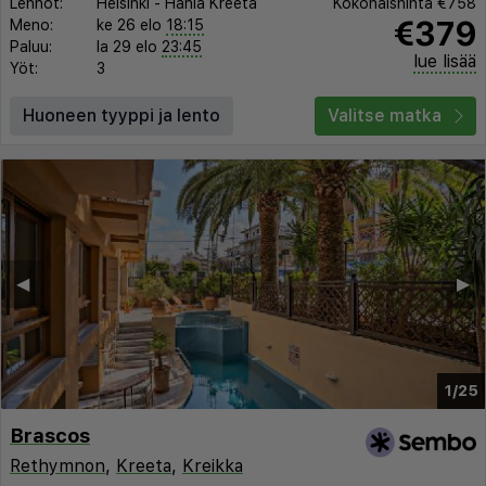
Lennot:
Helsinki
-
Hania Kreeta
Kokonaishinta
€758
€379
Meno:
ke 26 elo
18:15
Paluu:
la 29 elo
23:45
lue lisää
Yöt:
3
Huoneen tyyppi ja lento
Valitse matka
◀︎
▶︎
1/25
Brascos
Rethymnon
,
Kreeta
,
Kreikka