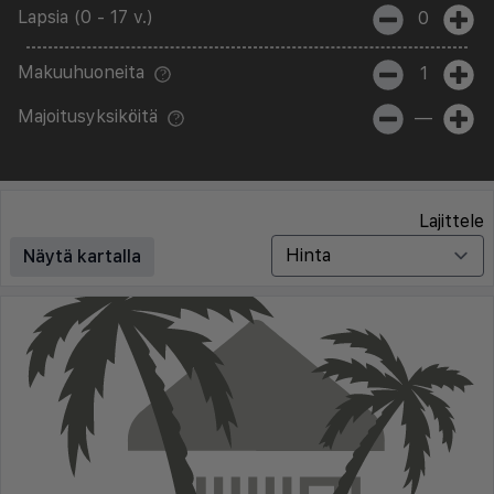
Lapsia (0 - 17 v.)
0
Makuuhuoneita
1
Majoitusyksiköitä
—
Lajittele
Näytä kartalla