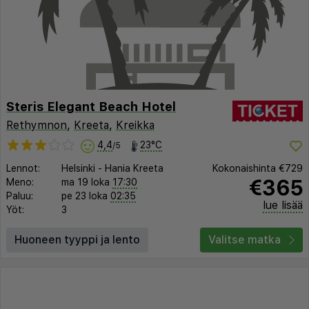
Steris Elegant Beach Hotel
Rethymnon
,
Kreeta
,
Kreikka
4,4
23°C
/5
Lennot:
Helsinki
-
Hania Kreeta
Kokonaishinta
€729
€365
Meno:
ma 19 loka
17:30
Paluu:
pe 23 loka
02:35
lue lisää
Yöt:
3
Huoneen tyyppi ja lento
Valitse matka