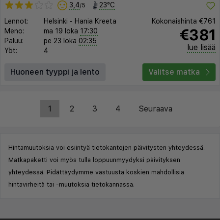
3,4
23°C
/5
Lennot:
Helsinki
-
Hania Kreeta
Kokonaishinta
€761
€381
Meno:
ma 19 loka
17:30
Paluu:
pe 23 loka
02:35
lue lisää
Yöt:
4
Huoneen tyyppi ja lento
Valitse matka
1
2
3
4
Seuraava
Hintamuutoksia voi esiintyä tietokantojen päivitysten yhteydessä.
Matkapaketti voi myös tulla loppuunmyydyksi päivityksen
yhteydessä. Pidättäydymme vastuusta koskien mahdollisia
hintavirheitä tai -muutoksia tietokannassa.