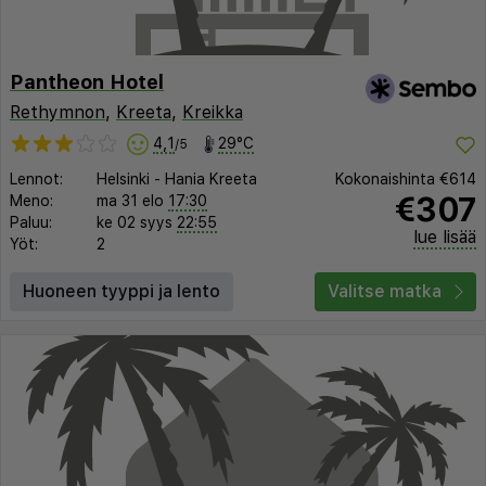
Pantheon Hotel
Rethymnon
,
Kreeta
,
Kreikka
4,1
29°C
/5
Lennot:
Helsinki
-
Hania Kreeta
Kokonaishinta
€614
€307
Meno:
ma 31 elo
17:30
Paluu:
ke 02 syys
22:55
lue lisää
Yöt:
2
Huoneen tyyppi ja lento
Valitse matka