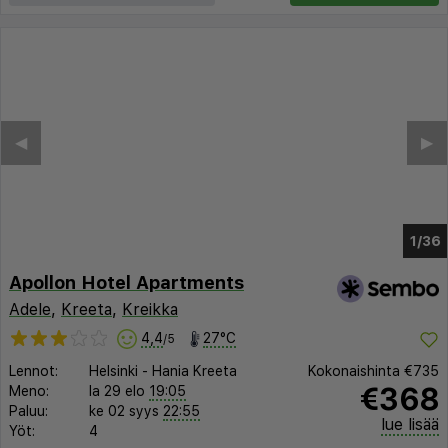
◀︎
▶︎
1/30
Apollon Hotel Apartments
Adele
,
Kreeta
,
Kreikka
4,4
27°C
/5
Lennot:
Helsinki
-
Hania Kreeta
Kokonaishinta
€735
€368
Meno:
la 29 elo
19:05
Paluu:
ke 02 syys
22:55
lue lisää
Yöt:
4