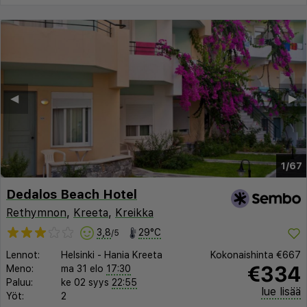
◀︎
▶︎
1/67
Dedalos Beach Hotel
Rethymnon
,
Kreeta
,
Kreikka
3,8
29°C
/5
Lennot:
Helsinki
-
Hania Kreeta
Kokonaishinta
€667
€334
Meno:
ma 31 elo
17:30
Paluu:
ke 02 syys
22:55
lue lisää
Yöt:
2