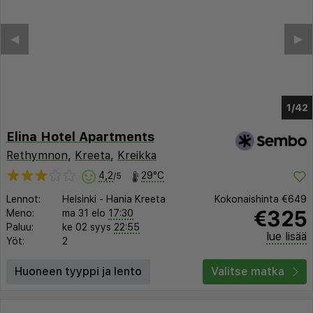
◀︎
▶︎
1/37
Elina Hotel Apartments
Rethymnon
,
Kreeta
,
Kreikka
4,2
29°C
/5
Lennot:
Helsinki
-
Hania Kreeta
Kokonaishinta
€649
€325
Meno:
ma 31 elo
17:30
Paluu:
ke 02 syys
22:55
lue lisää
Yöt:
2
Huoneen tyyppi ja lento
Valitse matka