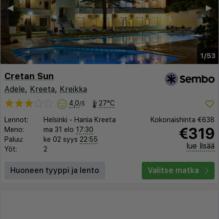
◀︎
▶︎
1/53
Cretan Sun
Adele
,
Kreeta
,
Kreikka
4,0
27°C
/5
Lennot:
Helsinki
-
Hania Kreeta
Kokonaishinta
€638
€319
Meno:
ma 31 elo
17:30
Paluu:
ke 02 syys
22:55
lue lisää
Yöt:
2
Huoneen tyyppi ja lento
Valitse matka