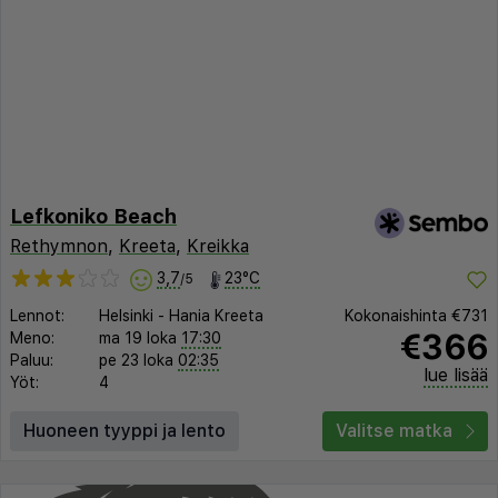
Lefkoniko Beach
Rethymnon
,
Kreeta
,
Kreikka
3,7
23°C
/5
Lennot:
Helsinki
-
Hania Kreeta
Kokonaishinta
€731
€366
Meno:
ma 19 loka
17:30
Paluu:
pe 23 loka
02:35
lue lisää
Yöt:
4
Huoneen tyyppi ja lento
Valitse matka