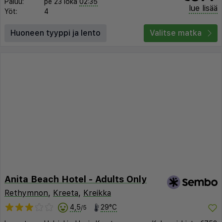
Paluu:
pe 23 loka
02:35
lue lisää
Yöt:
4
Huoneen tyyppi ja lento
Valitse matka
Anita Beach Hotel - Adults Only
Rethymnon
,
Kreeta
,
Kreikka
4,5
29°C
/5