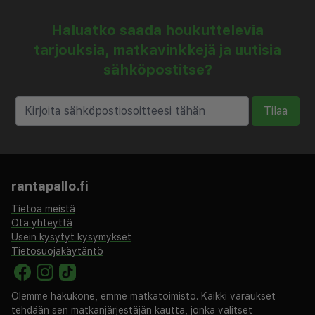
Haluatko saada houkuttelevia
tarjouksia, matkavinkkejä ja uutisia
sähköpostitse?
Tilaa
rantapallo.fi
Tietoa meistä
Ota yhteyttä
Usein kysytyt kysymykset
Tietosuojakäytäntö
Olemme hakukone, emme matkatoimisto. Kaikki varaukset
tehdään sen matkanjärjestäjän kautta, jonka valitset