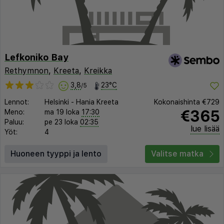
Lefkoniko Bay
Rethymnon
,
Kreeta
,
Kreikka
3,8
23°C
/5
Lennot:
Helsinki
-
Hania Kreeta
Kokonaishinta
€729
€365
Meno:
ma 19 loka
17:30
Paluu:
pe 23 loka
02:35
lue lisää
Yöt:
4
Huoneen tyyppi ja lento
Valitse matka