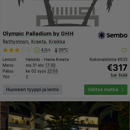
Olympic Palladium by GHH
Rethymnon
,
Kreeta
,
Kreikka
4,0
29°C
/5
Lennot:
Helsinki
-
Hania Kreeta
Kokonaishinta
€633
€317
Meno:
ma 31 elo
17:30
Paluu:
ke 02 syys
22:55
lue lisää
Yöt:
2
Huoneen tyyppi ja lento
Valitse matka