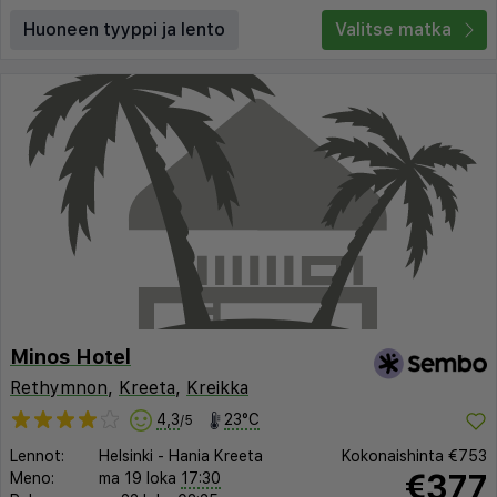
Huoneen tyyppi ja lento
Valitse matka
Minos Hotel
Rethymnon
,
Kreeta
,
Kreikka
4,3
23°C
/5
Lennot:
Helsinki
-
Hania Kreeta
Kokonaishinta
€753
€377
Meno:
ma 19 loka
17:30