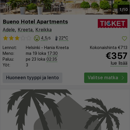
1/10
Bueno Hotel Apartments
Adele
,
Kreeta
,
Kreikka
4,5
22°C
/5
Lennot:
Helsinki
-
Hania Kreeta
Kokonaishinta
€713
€357
Meno:
ma 19 loka
17:30
Paluu:
pe 23 loka
02:35
lue lisää
Yöt:
3
Huoneen tyyppi ja lento
Valitse matka