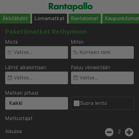
Äkkilähdöt
Lomamatkat
Rantalomat
Kaupunkiloma
Pakettimatkat Rethymnon
Mistä
Mihin
Lähtö aikaisintaan
Paluu viimeistään
Matkan pituus
Suora lento
Matkustajat
Aikuisia
2