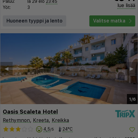
Paluu:
la 29 elo
23:45
lue lisää
Yöt:
3
Huoneen tyyppi ja lento
Valitse matka
◀︎
▶︎
1/6
Oasis Scaleta Hotel
Rethymnon
,
Kreeta
,
Kreikka
4,5
24°C
/5