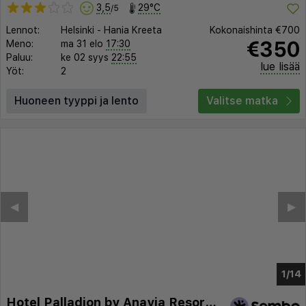
3,5
29°C
/5
Lennot:
Helsinki
-
Hania Kreeta
Kokonaishinta
€700
€350
Meno:
ma 31 elo
17:30
Paluu:
ke 02 syys
22:55
lue lisää
Yöt:
2
Huoneen tyyppi ja lento
Valitse matka
◀︎
▶︎
1/9
Hotel Palladion by Anayia Resorts