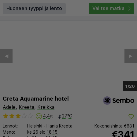
Huoneen tyyppi ja lento
Valitse matka
◀︎
▶︎
1/13
Creta Aquamarine hotel
Adele
,
Kreeta
,
Kreikka
4,4
27°C
/5
Lennot:
Helsinki
-
Hania Kreeta
Kokonaishinta
€681
€341
Meno:
ke 26 elo
18:15