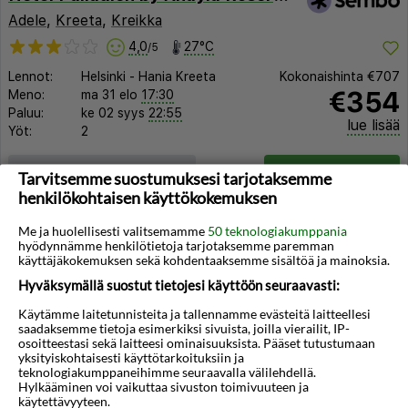
Adele
,
Kreeta
,
Kreikka
4,0
27°C
/5
Lennot:
Helsinki
-
Hania Kreeta
Kokonaishinta
€707
€354
Meno:
ma 31 elo
17:30
Paluu:
ke 02 syys
22:55
lue lisää
Yöt:
2
Huoneen tyyppi ja lento
Valitse matka
Tarvitsemme suostumuksesi tarjotaksemme
henkilökohtaisen käyttökokemuksen
Me ja huolellisesti valitsemamme
50 teknologiakumppania
hyödynnämme henkilötietoja tarjotaksemme paremman
käyttäjäkokemuksen sekä kohdentaaksemme sisältöä ja mainoksia.
Hyväksymällä suostut tietojesi käyttöön seuraavasti:
◀︎
▶︎
Käytämme laitetunnisteita ja tallennamme evästeitä laitteellesi
saadaksemme tietoja esimerkiksi sivuista, joilla vierailit, IP-
osoitteestasi sekä laitteesi ominaisuuksista. Pääset tutustumaan
yksityiskohtaisesti käyttötarkoituksiin ja
teknologiakumppaneihimme seuraavalla välilehdellä.
Hylkääminen voi vaikuttaa sivuston toimivuuteen ja
käytettävyyteen.
1/52