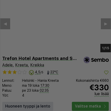
◀︎
▶︎
1/9
Trefon Hotel Apartments and Suites
Adele
,
Kreeta
,
Kreikka
4,5
22°C
/5
Lennot:
Helsinki
-
Hania Kreeta
Kokonaishinta
€660
€330
Meno:
ma 19 loka
17:30
Paluu:
pe 23 loka
02:35
lue lisää
Yöt:
4
Huoneen tyyppi ja lento
Valitse matka