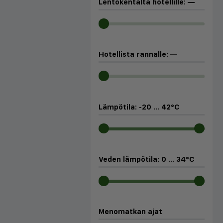
Lentokentältä hotellille:
—
Hotellista rannalle:
—
Lämpötila:
-20
...
42
°C
Veden lämpötila:
0
...
34
°C
Menomatkan ajat