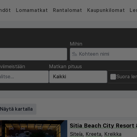
hdöt
Lomamatkat
Rantalomat
Kaupunkilomat
Le
Mihin
viimeistään
Matkan pituus
Suora le
Näytä kartalla
Sitia Beach City Resort
Siteía
,
Kreeta
,
Kreikka