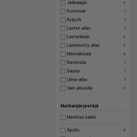
Jääkaappi
0
Kuntosali
1
Kylpylä
1
Lasten allas
1
Lastenklubi
0
Lämmitetty allas
0
Merinäköala
0
Ravintola
1
Sauna
1
Uima-allas
1
Vain aikuisille
0
Matkanjärjestäjä
Merkitse kaikki
Apollo
0