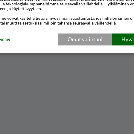
n ja teknologiakumppaneihimme seuraavalla välilehdellä. Hylkääminen vo
een ja käytettävyyteen.
e voivat käsitellä tietoja myös ilman suostumusta, jos niillä on siihen o
 tai muuttaa asetuksiasi milloin tahansa seuraavalla välilehdellä.
Omat valintani
Hyväk
tömme