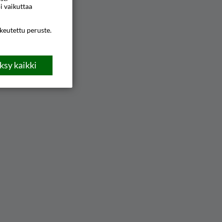
i vaikuttaa
ikeutettu peruste.
sy kaikki