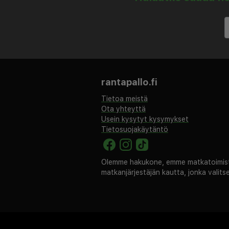
rantapallo.fi
Tietoa meistä
Ota yhteyttä
Usein kysytyt kysymykset
Tietosuojakäytäntö
Olemme hakukone, emme matkatoimisto
matkanjärjestäjän kautta, jonka valit