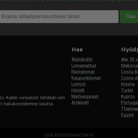
Tilaa
Hae
Hyödyl
Äkkilähdöt
Alle 18 
Lomamatkat
Mallorc
Rantalomat
Costa B
Kaupunkilomat
Costa de
Lennot
Kreeta
Hotelli
Turkki
Matkaoppaat
Kypros
. Kaikki varaukset tehdään sen
Artikkelit
Portugal
set hakukoneidemme kautta.
Thaima
Egypti
2026 ©
REISEGIGANTEN AS