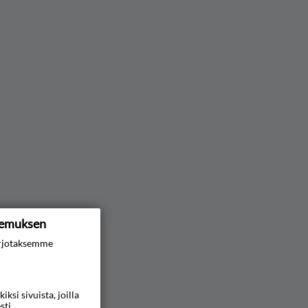
kemuksen
rjotaksemme
si sivuista, joilla
sti