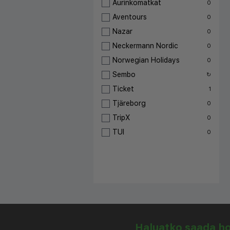
Aurinkomatkat
0
Aventours
0
Nazar
0
Neckermann Nordic
0
Norwegian Holidays
0
Sembo
↻
Ticket
1
Tjäreborg
0
TripX
0
TUI
0
Haluatko saada hou