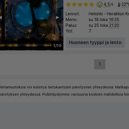
4,5
22°
/5
Lennot:
Helsinki
-
Heraklion K
︎
▶︎
Meno:
su 18 loka
16:35
Paluu:
su 25 loka
21:20
Yöt:
7
Huoneen tyyppi ja lento
1/10
1
Hintamuutoksia voi esiintyä tietokantojen päivitysten yhteydessä. Matkap
päivityksen yhteydessä. Pidättäydymme vastuusta koskien mahdollisia hint