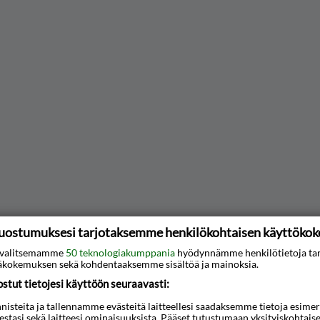
uostumuksesi tarjotaksemme henkilökohtaisen käyttöko
ti valitsemamme
50 teknologiakumppania
hyödynnämme henkilötietoja ta
kokemuksen sekä kohdentaaksemme sisältöä ja mainoksia.
tut tietojesi käyttöön seuraavasti:
steita ja tallennamme evästeitä laitteellesi saadaksemme tietoja esimerkik
teestasi sekä laitteesi ominaisuuksista. Pääset tutustumaan yksityiskohtaise