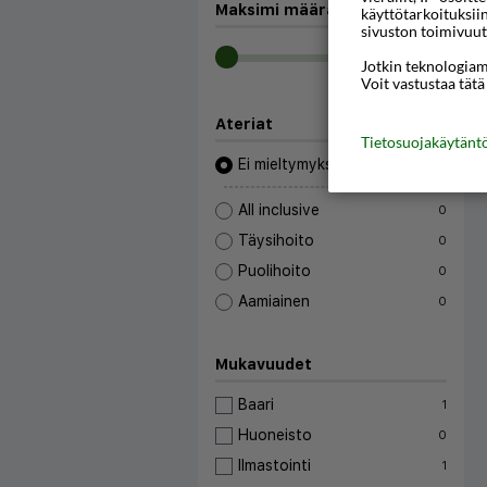
Maksimi määrä työpäiviä:
—
käyttötarkoituksii
sivuston toimivuut
Jotkin teknologiamm
Voit vastustaa tätä
Ateriat
Tietosuojakäytän
Ei mieltymyksiä
All inclusive
0
Täysihoito
0
Puolihoito
0
Aamiainen
0
Mukavuudet
Baari
1
Huoneisto
0
Ilmastointi
1