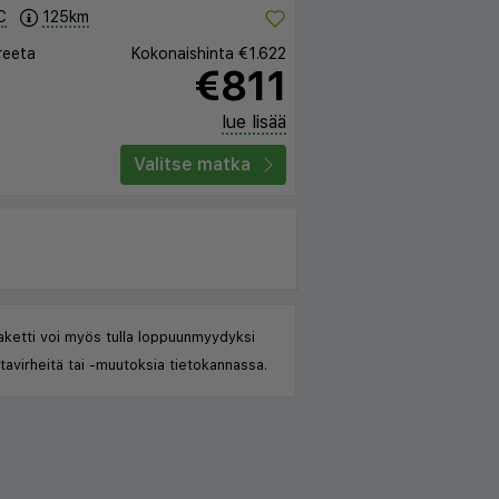
C
125km
reeta
Kokonaishinta
€1.622
€811
lue lisää
Valitse matka
aketti voi myös tulla loppuunmyydyksi
avirheitä tai -muutoksia tietokannassa.