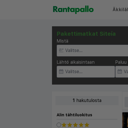
Äkkilä
Pakettimatkat Siteía
Mistä
Lähtö aikaisintaan
Paluu 
1
hakutulosta
Alin tähtiluokitus