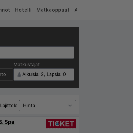
nnot
Hotelli
Matkaoppaat
Artikkelit
Matkustajat
nto
Lajittele
 & Spa