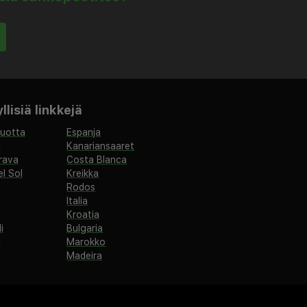
lisiä linkkejä
vuotta
Espanja
a
Kanariansaaret
rava
Costa Blanca
l Sol
Kreikka
Rodos
Italia
Kroatia
i
Bulgaria
a
Marokko
Madeira