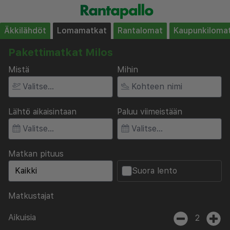
Äkkilähdöt
Lomamatkat
Rantalomat
Kaupunkiloma
Pakettimatkat Milos
Mistä
Mihin
Lähtö aikaisintaan
Paluu viimeistään
Matkan pituus
Suora lento
Matkustajat
Aikuisia
2