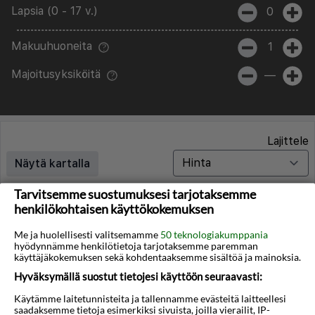
Lapsia (0 - 17 v.)
0
Makuuhuoneita
1
Majoitusyksiköitä
—
Lajittele
Näytä kartalla
Tarvitsemme suostumuksesi tarjotaksemme
henkilökohtaisen käyttökokemuksen
Matkoja ei löytynyt
Me ja huolellisesti valitsemamme
50 teknologiakumppania
hyödynnämme henkilötietoja tarjotaksemme paremman
Valitettavasti emme löydä hakuasi vastaavia matkoja.
käyttäjäkokemuksen sekä kohdentaaksemme sisältöä ja mainoksia.
Hyväksymällä suostut tietojesi käyttöön seuraavasti:
Voit saada lisää tuloksia poistamalla alla olevat
suodattimet.
Käytämme laitetunnisteita ja tallennamme evästeitä laitteellesi
saadaksemme tietoja esimerkiksi sivuista, joilla vierailit, IP-