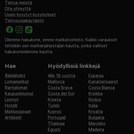
Tietoa meistä
Ota yhteyttä
Usein kysytyt kysymykset
Tietosuojakäytäntö
Olemme hakukone, emme matkatoimisto. Kaikki varaukset
tehdään sen matkanjärjestäjän kautta, jonka valitset
hakukoneidemme kautta.
Hae
Hyödyllisiä linkkejä
Äkkilähdöt
Alle 18 vuotta
Espanja
Lomamatkat
Mallorca
Kanariansaaret
Rantalomat
Costa Brava
Costa Blanca
Kaupunkilomat
Costa del Sol
Kreikka
Lennot
Kreeta
Rodos
Hotelli
Turkki
Italia
Matkaoppaat
Kypros
Kroatia
Artikkelit
Portugali
Bulgaria
Thaimaa
Marokko
Egypti
Madeira