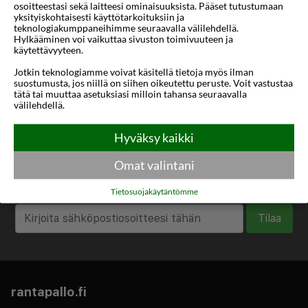
osoitteestasi sekä laitteesi ominaisuuksista. Pääset tutustumaan
Mihin
1 sijainti
yksityiskohtaisesti käyttötarkoituksiin ja
teknologiakumppaneihimme seuraavalla välilehdellä.
Hylkääminen voi vaikuttaa sivuston toimivuuteen ja
Alin tähtiluokitus
3 tähteä
käytettävyyteen.
Jotkin teknologiamme voivat käsitellä tietoja myös ilman
suostumusta, jos niillä on siihen oikeutettu peruste. Voit vastustaa
tätä tai muuttaa asetuksiasi milloin tahansa seuraavalla
välilehdellä.
Hyväksy kaikki
Haluatko saada houkuttelevia
tarjouksia, matkavinkkejä ja uutisia
Omat valintani
sähköpostitse?
Tietosuojakäytäntömme
Tilaa
rantapallo.fi