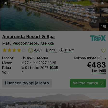
◀︎
▶︎
1/8
Amaronda Resort & Spa
Mati,
Peloponnesos
,
Kreikka
4,4
22°C
110km
/5
Lennot:
Helsinki
-
Ateena
Kokonaishinta
€966
€483
Meno:
ti 27 huhti 2027
12:25
Paluu:
la 01 touko 2027
10:35
lue lisää
Yöt:
4
Huoneen tyyppi ja lento
Valitse matka