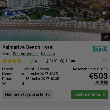
◀︎
▶︎
1/7
Palmariva Beach Hotel
Mati,
Peloponnesos
,
Kreikka
4,1
24°C
111km
/5
Lennot:
Helsinki
-
Ateena
Kokonaishinta
€1.006
€503
Meno:
ti 11 touko 2027
12:25
Paluu:
la 15 touko 2027
10:35
lue lisää
Yöt:
4
Huoneen tyyppi ja lento
Valitse matka