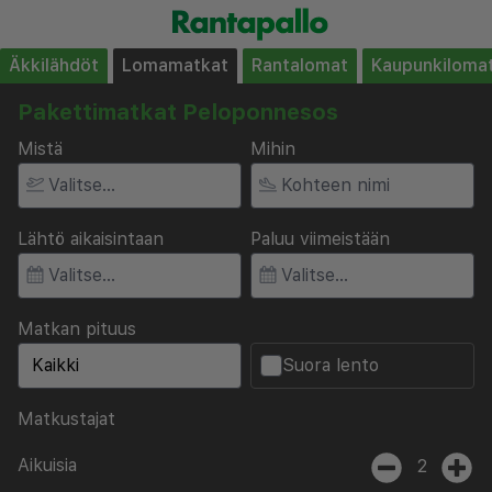
Äkkilähdöt
Lomamatkat
Rantalomat
Kaupunkiloma
Pakettimatkat Peloponnesos
Mistä
Mihin
Lähtö aikaisintaan
Paluu viimeistään
Matkan pituus
Suora lento
Matkustajat
Aikuisia
2