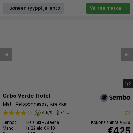
Huoneen tyyppi ja lento
Valitse matka
Cabo Verde Hotel
Mati,
Peloponnesos
,
Kreikka
4,5
31°C
/5
Lennot:
Helsinki
-
Ateena
Kokonaishinta
€849
€425
Meno:
la 22 elo
06:10