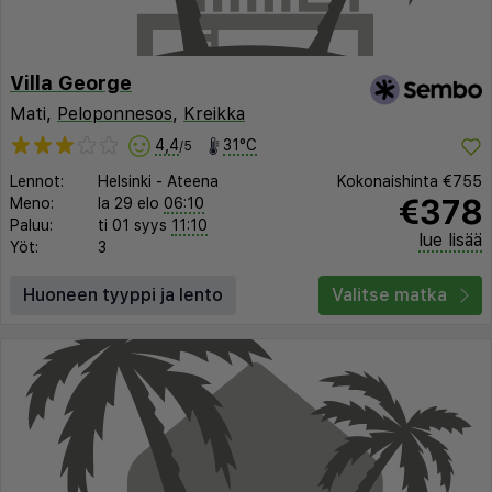
Villa George
Mati,
Peloponnesos
,
Kreikka
4,4
31°C
/5
Lennot:
Helsinki
-
Ateena
Kokonaishinta
€755
€378
Meno:
la 29 elo
06:10
Paluu:
ti 01 syys
11:10
lue lisää
Yöt:
3
Huoneen tyyppi ja lento
Valitse matka