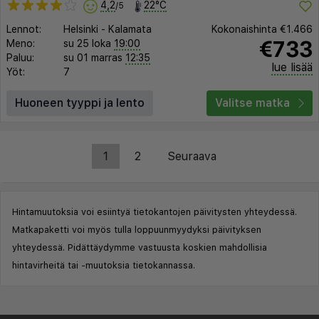
4,2
22°C
/5
Lennot:
Helsinki
-
Kalamata
Kokonaishinta
€1.466
€733
Meno:
su 25 loka
19:00
Paluu:
su 01 marras
12:35
lue lisää
Yöt:
7
Huoneen tyyppi ja lento
Valitse matka
1
2
Seuraava
Hintamuutoksia voi esiintyä tietokantojen päivitysten yhteydessä.
Matkapaketti voi myös tulla loppuunmyydyksi päivityksen
yhteydessä. Pidättäydymme vastuusta koskien mahdollisia
hintavirheitä tai -muutoksia tietokannassa.