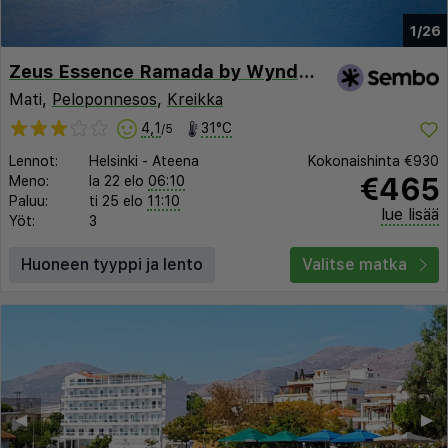
1/26
Zeus Essence Ramada by Wyndham Athens
Mati,
Peloponnesos
,
Kreikka
4,1
31°C
/5
Lennot:
Helsinki
-
Ateena
Kokonaishinta
€930
€465
Meno:
la 22 elo
06:10
Paluu:
ti 25 elo
11:10
lue lisää
Yöt:
3
Huoneen tyyppi ja lento
Valitse matka
◀︎
▶︎