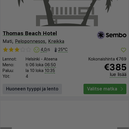
Thomas Beach Hotel
Mati,
Peloponnesos
,
Kreikka
4,0
25°C
/5
Lennot:
Helsinki
-
Ateena
Kokonaishinta
€769
€385
Meno:
ti 06 loka
06:50
Paluu:
la 10 loka
10:35
lue lisää
Yöt:
4
Huoneen tyyppi ja lento
Valitse matka