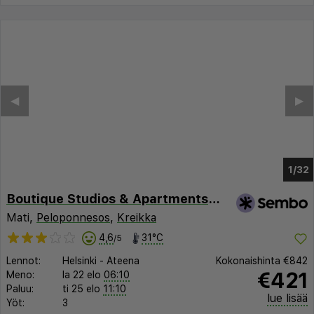
◀︎
▶︎
1/30
Boutique Studios & Apartments-by Avelink
Mati,
Peloponnesos
,
Kreikka
4,6
31°C
/5
Lennot:
Helsinki
-
Ateena
Kokonaishinta
€842
€421
Meno:
la 22 elo
06:10
Paluu:
ti 25 elo
11:10
lue lisää
Yöt:
3