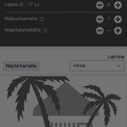
Lapsia (0 - 17 v.)
0
Makuuhuoneita
1
Majoitusyksiköitä
—
Lajittele
Näytä kartalla