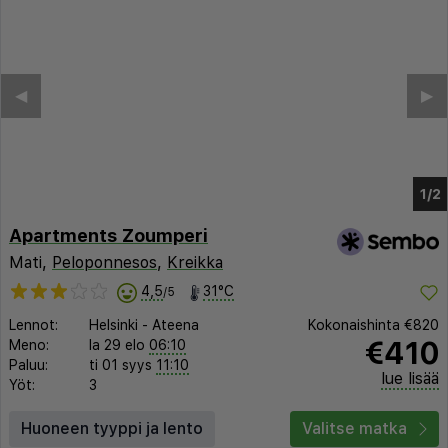
Apartments Zoumperi
Mati,
Peloponnesos
,
Kreikka
4,5
31°C
/5
Lennot:
Helsinki
-
Ateena
Kokonaishinta
€820
€410
Meno:
la 29 elo
06:10
Paluu:
ti 01 syys
11:10
lue lisää
Yöt:
3
Huoneen tyyppi ja lento
Valitse matka