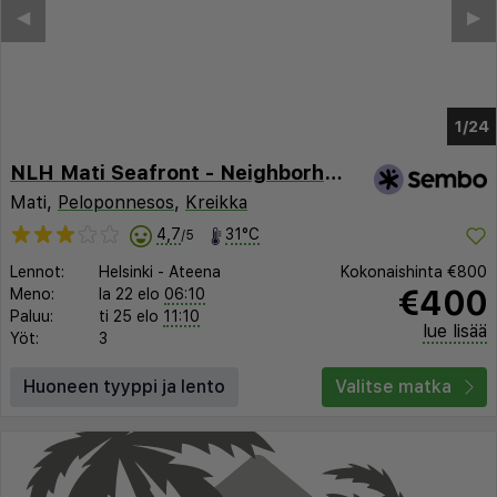
◀︎
▶︎
1/24
NLH Mati Seafront - Neighborhood Lifestyle Hotels
Mati,
Peloponnesos
,
Kreikka
4,7
31°C
/5
Lennot:
Helsinki
-
Ateena
Kokonaishinta
€800
€400
Meno:
la 22 elo
06:10
Paluu:
ti 25 elo
11:10
lue lisää
Yöt:
3
Huoneen tyyppi ja lento
Valitse matka