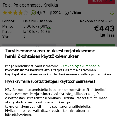
Tolo,
Peloponnesos
,
Kreikka
4,5
22°C
175km
/5
Lennot:
Helsinki
-
Ateena
Kokonaishinta
€886
€443
Meno:
ti 06 loka
06:50
Paluu:
la 10 loka
10:35
lue lisää
Yöt:
4
Huoneen tyyppi ja lento
Valitse matka
Tarvitsemme suostumuksesi tarjotaksemme
henkilökohtaisen käyttökokemuksen
Me ja huolellisesti valitsemamme
50 teknologiakumppania
hyödynnämme henkilötietoja tarjotaksemme paremman
käyttäjäkokemuksen sekä kohdentaaksemme sisältöä ja mainoksia.
Hyväksymällä suostut tietojesi käyttöön seuraavasti:
◀︎
▶︎
Käytämme laitetunnisteita ja tallennamme evästeitä laitteellesi
saadaksemme tietoja esimerkiksi sivuista, joilla vierailit, IP-
osoitteestasi sekä laitteesi ominaisuuksista. Pääset tutustumaan
yksityiskohtaisesti käyttötarkoituksiin ja
teknologiakumppaneihimme seuraavalla välilehdellä.
Hylkääminen voi vaikuttaa sivuston toimivuuteen ja
käytettävyyteen.
1/21