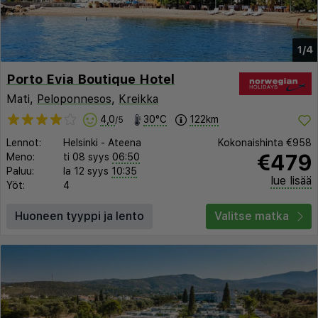
1/4
Porto Evia Boutique Hotel
Mati,
Peloponnesos
,
Kreikka
4,0
30°C
122km
/5
Lennot:
Helsinki
-
Ateena
Kokonaishinta
€958
€479
Meno:
ti 08 syys
06:50
Paluu:
la 12 syys
10:35
lue lisää
Yöt:
4
Huoneen tyyppi ja lento
Valitse matka