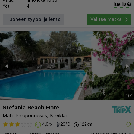
Paluu:
la 10 loka
10:35
lue lisää
Yöt:
4
Huoneen tyyppi ja lento
Valitse matka
◀︎
▶︎
1/7
Stefania Beach Hotel
Mati,
Peloponnesos
,
Kreikka
4,0
29°C
122km
/5