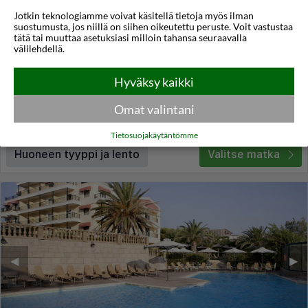
Jotkin teknologiamme voivat käsitellä tietoja myös ilman
Mikelina Boutique Hotel
suostumusta, jos niillä on siihen oikeutettu peruste. Voit vastustaa
tätä tai muuttaa asetuksiasi milloin tahansa seuraavalla
Mati,
Peloponnesos
,
Kreikka
välilehdellä.
4,5
25°C
/5
Hyväksy kaikki
Lennot:
Helsinki
-
Ateena
Kokonaishinta
€906
€453
Meno:
ti 06 loka
06:50
Omat valintani
Paluu:
la 10 loka
10:35
lue lisää
Yöt:
4
Tietosuojakäytäntömme
Huoneen tyyppi ja lento
Valitse matka
◀︎
▶︎