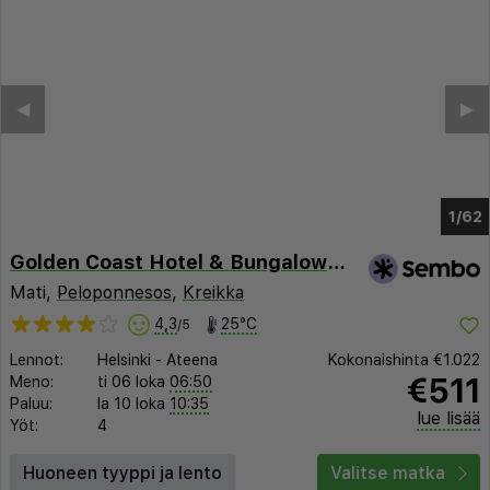
◀︎
▶︎
1/60
Golden Coast Hotel & Bungalows -
Mati,
Peloponnesos
,
Kreikka
4,3
25°C
/5
Lennot:
Helsinki
-
Ateena
Kokonaishinta
€1.022
€511
Meno:
ti 06 loka
06:50
Paluu:
la 10 loka
10:35
lue lisää
Yöt:
4
Huoneen tyyppi ja lento
Valitse matka