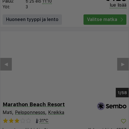
Paluu:
ti 25 elo
11:10
lue lisää
Yöt:
3
Huoneen tyyppi ja lento
Valitse matka
◀︎
▶︎
1/55
Marathon Beach Resort
Mati,
Peloponnesos
,
Kreikka
31°C