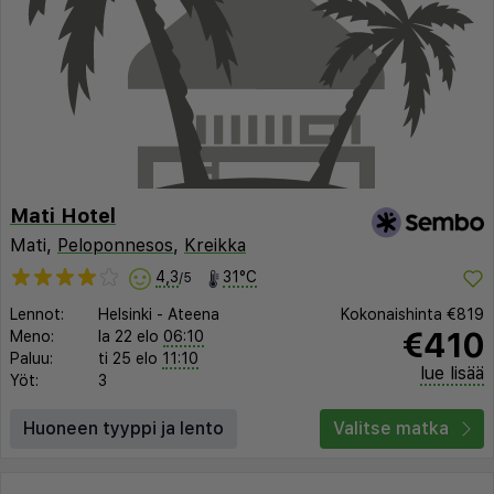
Mati Hotel
Mati,
Peloponnesos
,
Kreikka
4,3
31°C
/5
Lennot:
Helsinki
-
Ateena
Kokonaishinta
€819
€410
Meno:
la 22 elo
06:10
Paluu:
ti 25 elo
11:10
lue lisää
Yöt:
3
Huoneen tyyppi ja lento
Valitse matka