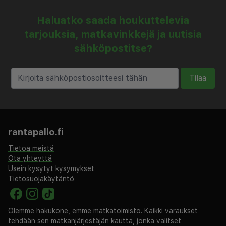
Haluatko saada houkuttelevia
tarjouksia, matkavinkkejä ja uutisia
sähköpostitse?
Tilaa
rantapallo.fi
Tietoa meistä
Ota yhteyttä
Usein kysytyt kysymykset
Tietosuojakäytäntö
Olemme hakukone, emme matkatoimisto. Kaikki varaukset
tehdään sen matkanjärjestäjän kautta, jonka valitset