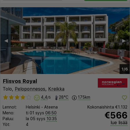
◀︎
▶︎
1/6
Flisvos Royal
Tolo,
Peloponnesos
,
Kreikka
4,4
28°C
175km
/5
Lennot:
Helsinki
-
Ateena
Kokonaishinta
€1.132
€566
Meno:
ti 01 syys
06:50
Paluu:
la 05 syys
10:35
lue lisää
Yöt:
4