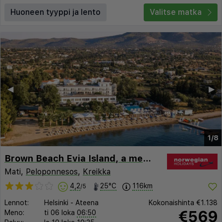
Huoneen tyyppi ja lento
Valitse matka
◀︎
▶︎
1/8
Brown Beach Evia Island, a member of Brown Hotels
Mati,
Peloponnesos
,
Kreikka
4,2
25°C
116km
/5
Lennot:
Helsinki
-
Ateena
Kokonaishinta
€1.138
€569
Meno:
ti 06 loka
06:50