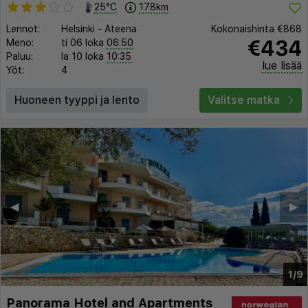
25°C
178km
Lennot:
Helsinki
-
Ateena
Kokonaishinta
€868
€434
Meno:
ti 06 loka
06:50
Paluu:
la 10 loka
10:35
lue lisää
Yöt:
4
Huoneen tyyppi ja lento
Valitse matka
◀︎
▶︎
1/9
Panorama Hotel and Apartments