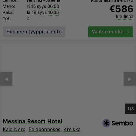
Lennot:
Helsinki
-
Ateena
Kokonaishinta
€1.172
€586
Meno:
ti 15 syys
06:50
Paluu:
la 19 syys
10:35
lue lisää
Yöt:
4
Huoneen tyyppi ja lento
Valitse matka
◀︎
▶︎
1/2
Messina Resort Hotel
Kalo Nero
,
Peloponnesos
,
Kreikka