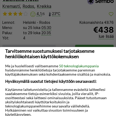
Kremastí
,
Rodos
,
Kreikka
4,1
23°C
/5
Lennot:
Helsinki
-
Rodos
Kokonaishinta
€876
€438
Meno:
su 25 loka
05:30
Paluu:
to 29 loka
20:35
lue lisää
Yöt:
4
Huoneen tyyppi ja lento
Valitse matka
Tarvitsemme suostumuksesi tarjotaksemme
henkilökohtaisen käyttökokemuksen
Me ja huolellisesti valitsemamme
50 teknologiakumppania
hyödynnämme henkilötietoja tarjotaksemme paremman
käyttäjäkokemuksen sekä kohdentaaksemme sisältöä ja mainoksia.
Hyväksymällä suostut tietojesi käyttöön seuraavasti:
◀︎
▶︎
Käytämme laitetunnisteita ja tallennamme evästeitä laitteellesi
saadaksemme tietoja esimerkiksi sivuista, joilla vierailit, IP-
osoitteestasi sekä laitteesi ominaisuuksista. Pääset tutustumaan
yksityiskohtaisesti käyttötarkoituksiin ja
teknologiakumppaneihimme seuraavalla välilehdellä.
Hylkääminen voi vaikuttaa sivuston toimivuuteen ja
käytettävyyteen.
1/12