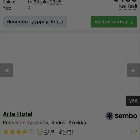
Paluu:
to 29 loka
20:35
lue lisää
Yöt:
4
Huoneen tyyppi ja lento
Valitse matka
◀︎
▶︎
1/64
Arte Hotel
Rodoksen kaupunki
,
Rodos
,
Kreikka
4,0
22°C
/5