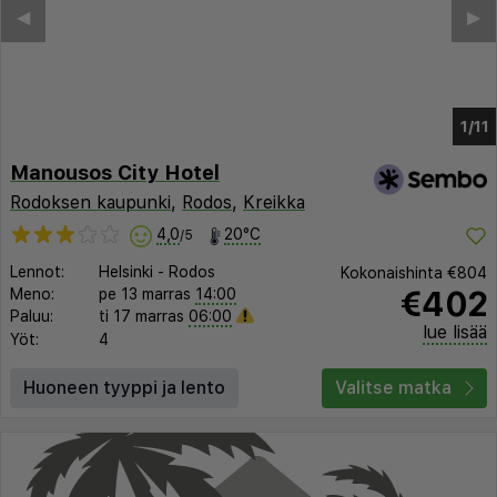
◀︎
▶︎
1/5
Manousos City Hotel
Rodoksen kaupunki
,
Rodos
,
Kreikka
4,0
20°C
/5
Lennot:
Helsinki
-
Rodos
Kokonaishinta
€804
€402
Meno:
pe 13 marras
14:00
Paluu:
ti 17 marras
06:00
lue lisää
Yöt:
4
Huoneen tyyppi ja lento
Valitse matka