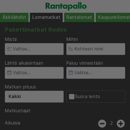
Äkkilähdöt
Lomamatkat
Rantalomat
Kaupunkiloma
Pakettimatkat Rodos
Mistä
Mihin
Lähtö aikaisintaan
Paluu viimeistään
Matkan pituus
Suora lento
Matkustajat
Aikuisia
2