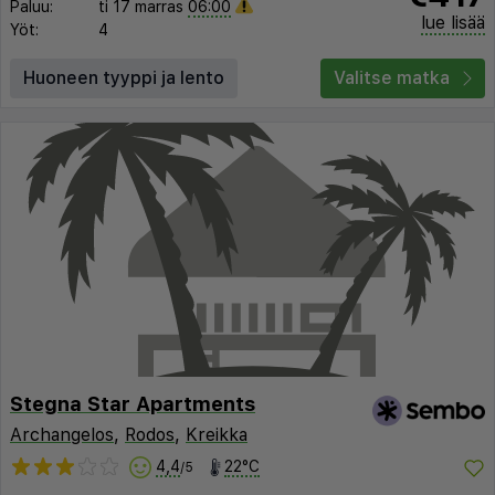
Paluu:
ti 17 marras
06:00
lue lisää
Yöt:
4
Huoneen tyyppi ja lento
Valitse matka
Stegna Star Apartments
Archangelos
,
Rodos
,
Kreikka
4,4
22°C
/5