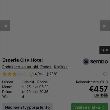
◀︎
▶︎
1/8
Esperia City Hotel
Rodoksen kaupunki
,
Rodos
,
Kreikka
4,0
23°C
/5
Lennot:
Helsinki
-
Rodos
Kokonaishinta
€913
€457
Meno:
su 25 loka
05:30
Paluu:
to 29 loka
20:35
lue lisää
Yöt:
4
Huoneen tyyppi ja lento
Valitse matka