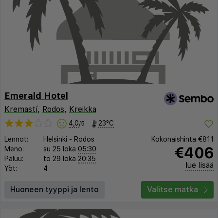
Emerald Hotel
Kremastí
,
Rodos
,
Kreikka
4,0
23°C
/5
Lennot:
Helsinki
-
Rodos
Kokonaishinta
€811
€406
Meno:
su 25 loka
05:30
Paluu:
to 29 loka
20:35
lue lisää
Yöt:
4
Huoneen tyyppi ja lento
Valitse matka