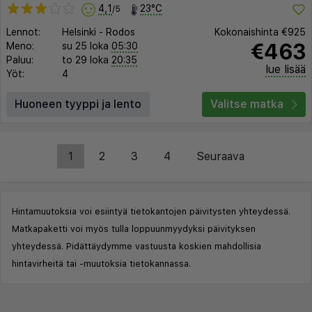
4,1
23°C
/5
Lennot:
Helsinki
-
Rodos
Kokonaishinta
€925
€463
Meno:
su 25 loka
05:30
Paluu:
to 29 loka
20:35
lue lisää
Yöt:
4
Huoneen tyyppi ja lento
Valitse matka
1
2
3
4
Seuraava
Hintamuutoksia voi esiintyä tietokantojen päivitysten yhteydessä.
Matkapaketti voi myös tulla loppuunmyydyksi päivityksen
yhteydessä. Pidättäydymme vastuusta koskien mahdollisia
hintavirheitä tai -muutoksia tietokannassa.