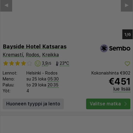
Bayside Hotel Katsaras
Kremastí
,
Rodos
,
Kreikka
3,9
23°C
/5
Lennot:
Helsinki
-
Rodos
Kokonaishinta
€902
€451
Meno:
su 25 loka
05:30
Paluu:
to 29 loka
20:35
lue lisää
Yöt:
4
Huoneen tyyppi ja lento
Valitse matka