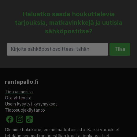
Haluatko saada houkuttelevia
tarjouksia, matkavinkkejä ja uutisia
sähköpostitse?
Tilaa
rantapallo.fi
Tietoa meistä
Ota yhteyttä
Usein kysytyt kysymykset
Tietosuojakäytäntö
Olemme hakukone, emme matkatoimisto. Kaikki varaukset
tehdään sen matkanjärjestäjän kautta, jonka valitset