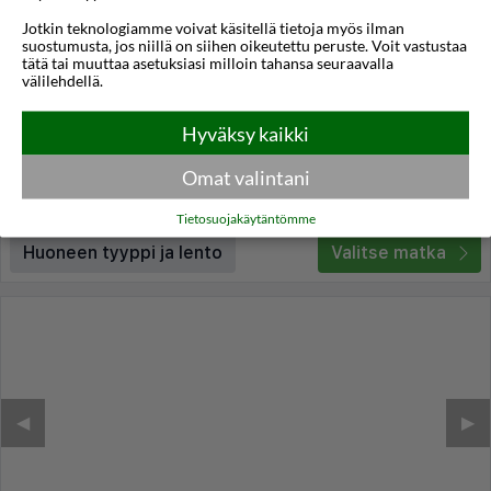
Jotkin teknologiamme voivat käsitellä tietoja myös ilman
Lito Hotel
suostumusta, jos niillä on siihen oikeutettu peruste. Voit vastustaa
tätä tai muuttaa asetuksiasi milloin tahansa seuraavalla
Ixia
,
Rodos
,
Kreikka
välilehdellä.
4,0
24°C
/5
Hyväksy kaikki
Lennot:
Helsinki
-
Rodos
Kokonaishinta
€879
€440
Meno:
ti 20 loka
05:30
Omat valintani
Paluu:
la 24 loka
20:55
lue lisää
Yöt:
4
Tietosuojakäytäntömme
Huoneen tyyppi ja lento
Valitse matka
◀︎
▶︎