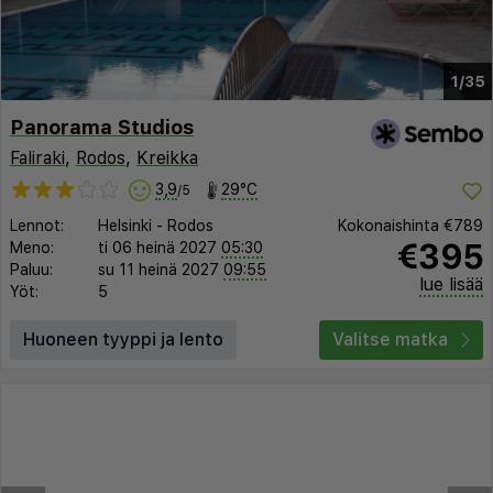
1/35
Panorama Studios
Faliraki
,
Rodos
,
Kreikka
3,9
29°C
/5
Lennot:
Helsinki
-
Rodos
Kokonaishinta
€789
€395
Meno:
ti 06 heinä 2027
05:30
Paluu:
su 11 heinä 2027
09:55
lue lisää
Yöt:
5
Huoneen tyyppi ja lento
Valitse matka