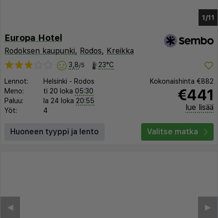
1/6
Europa Hotel
Rodoksen kaupunki
,
Rodos
,
Kreikka
3,8
23°C
/5
Lennot:
Helsinki
-
Rodos
Kokonaishinta
€882
€441
Meno:
ti 20 loka
05:30
Paluu:
la 24 loka
20:55
lue lisää
Yöt:
4
Huoneen tyyppi ja lento
Valitse matka
◀︎
▶︎