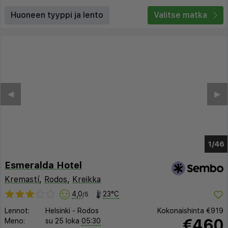
Huoneen tyyppi ja lento
Valitse matka
◀︎
▶︎
1/38
Esmeralda Hotel
Kremastí
,
Rodos
,
Kreikka
4,0
23°C
/5
Lennot:
Helsinki
-
Rodos
Kokonaishinta
€919
€460
Meno:
su 25 loka
05:30