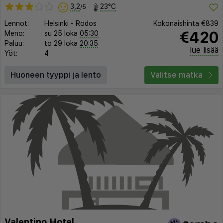
3,2
23°C
/5
Lennot:
Helsinki
-
Rodos
Kokonaishinta
€839
€420
Meno:
su 25 loka
05:30
Paluu:
to 29 loka
20:35
lue lisää
Yöt:
4
Huoneen tyyppi ja lento
Valitse matka
Valentino Hotel