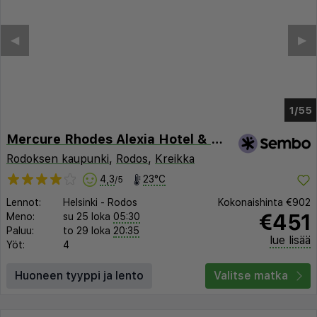
◀︎
▶︎
1/51
Mercure Rhodes Alexia Hotel & Spa
Rodoksen kaupunki
,
Rodos
,
Kreikka
4,3
23°C
/5
Lennot:
Helsinki
-
Rodos
Kokonaishinta
€902
€451
Meno:
su 25 loka
05:30
Paluu:
to 29 loka
20:35
lue lisää
Yöt:
4
Huoneen tyyppi ja lento
Valitse matka