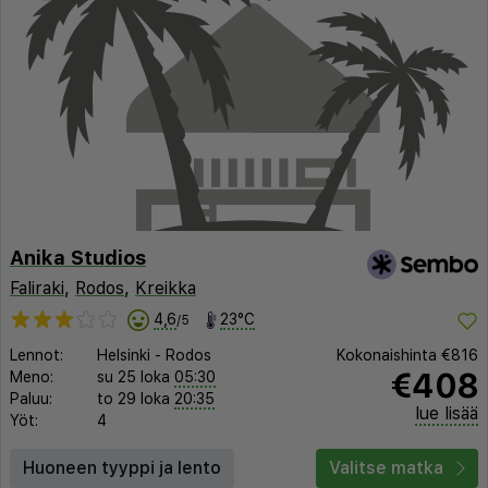
Anika Studios
Faliraki
,
Rodos
,
Kreikka
4,6
23°C
/5
Lennot:
Helsinki
-
Rodos
Kokonaishinta
€816
€408
Meno:
su 25 loka
05:30
Paluu:
to 29 loka
20:35
lue lisää
Yöt:
4
Huoneen tyyppi ja lento
Valitse matka