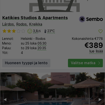
Katikies Studios & Apartments
Lárdos
,
Rodos
,
Kreikka
3,8
23°C
/5
Lennot:
Helsinki
-
Rodos
Kokonaishinta
€778
€389
Meno:
su 25 loka
05:30
Paluu:
to 29 loka
20:35
lue lisää
Yöt:
4
Huoneen tyyppi ja lento
Valitse matka
◀︎
▶︎