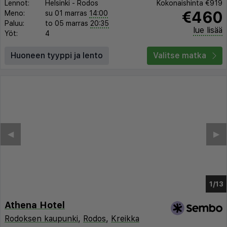
Lennot:
Helsinki
-
Rodos
Kokonaishinta
€919
€460
Meno:
su 01 marras
14:00
Paluu:
to 05 marras
20:35
lue lisää
Yöt:
4
Huoneen tyyppi ja lento
Valitse matka
◀︎
▶︎
1/9
Athena Hotel
Rodoksen kaupunki
,
Rodos
,
Kreikka