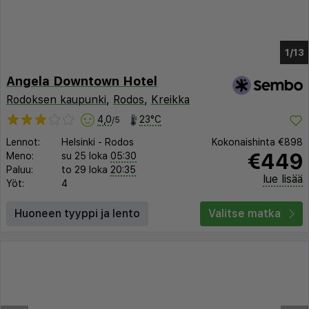
1/9
Angela Downtown Hotel
Rodoksen kaupunki
,
Rodos
,
Kreikka
4,0
23°C
/5
Lennot:
Helsinki
-
Rodos
Kokonaishinta
€898
€449
Meno:
su 25 loka
05:30
Paluu:
to 29 loka
20:35
lue lisää
Yöt:
4
Huoneen tyyppi ja lento
Valitse matka