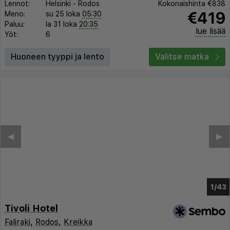
Lennot:
Helsinki
-
Rodos
Kokonaishinta
€838
€419
Meno:
su 25 loka
05:30
Paluu:
la 31 loka
20:35
lue lisää
Yöt:
6
Huoneen tyyppi ja lento
Valitse matka
◀︎
▶︎
1/35
Tivoli Hotel
Faliraki
,
Rodos
,
Kreikka