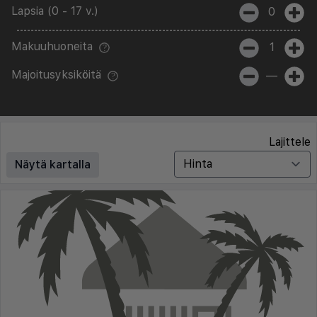
Lapsia (0 - 17 v.)
0
Makuuhuoneita
1
Majoitusyksiköitä
—
Lajittele
Näytä kartalla