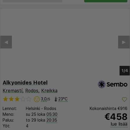
Alkyonides Hotel
Kremastí
,
Rodos
,
Kreikka
3,0
23°C
/5
Lennot:
Helsinki
-
Rodos
Kokonaishinta
€916
€458
Meno:
su 25 loka
05:30
Paluu:
to 29 loka
20:35
lue lisää
Yöt:
4