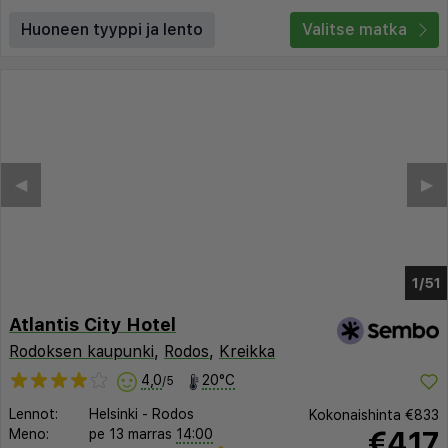
Huoneen tyyppi ja lento
Valitse matka
◀︎
▶︎
1/45
Atlantis City Hotel
Rodoksen kaupunki
,
Rodos
,
Kreikka
4,0
20°C
/5
Lennot:
Helsinki
-
Rodos
Kokonaishinta
€833
€417
Meno:
pe 13 marras
14:00