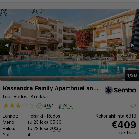
◀︎
▶︎
1/28
Kassandra Family Aparthotel and SPA
Ixia
,
Rodos
,
Kreikka
3,6
24°C
/5
Lennot:
Helsinki
-
Rodos
Kokonaishinta
€818
€409
Meno:
su 25 loka
05:30
Paluu:
to 29 loka
20:35
lue lisää
Yöt:
4