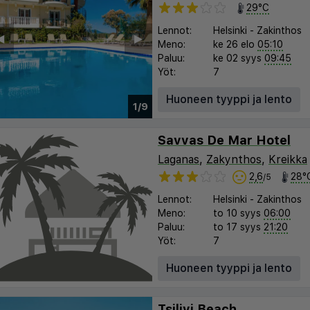
29°C
Lennot:
Helsinki
-
Zakinthos
︎
▶︎
Meno:
ke 26 elo
05:10
Paluu:
ke 02 syys
09:45
Yöt:
7
Huoneen tyyppi ja lento
1/9
Savvas De Mar Hotel
Laganas
,
Zakynthos
,
Kreikka
2,6
28°
/5
Lennot:
Helsinki
-
Zakinthos
Meno:
to 10 syys
06:00
Paluu:
to 17 syys
21:20
Yöt:
7
Huoneen tyyppi ja lento
Tsilivi Beach