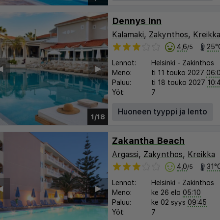
Dennys Inn
Kalamaki
,
Zakynthos
,
Kreikk
4,6
25°
/5
Lennot:
Helsinki
-
Zakinthos
︎
▶︎
Meno:
ti 11 touko 2027
06:
Paluu:
ti 18 touko 2027
10:
Yöt:
7
Huoneen tyyppi ja lento
1/18
Zakantha Beach
Argassi
,
Zakynthos
,
Kreikka
4,0
31°
/5
Lennot:
Helsinki
-
Zakinthos
︎
▶︎
Meno:
ke 26 elo
05:10
Paluu:
ke 02 syys
09:45
Yöt:
7