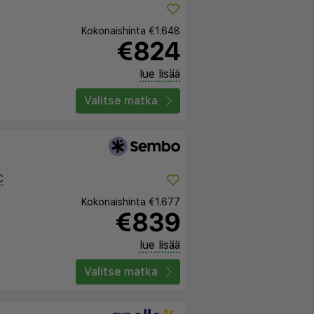
Kokonaishinta
€1.648
€824
lue lisää
Valitse matka
C
Kokonaishinta
€1.677
€839
lue lisää
Valitse matka