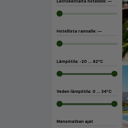
Lentokentältä hotellille:
—
◀
Hotellista rannalle:
—
Lämpötila:
-20
...
42
°C
Veden lämpötila:
0
...
34
°C
◀
Menomatkan ajat