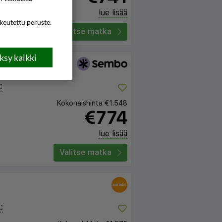
lue lisää
ikeutettu peruste.
Valitse matka
sy kaikki
C
Kokonaishinta
€1.548
€774
lue lisää
Valitse matka
C