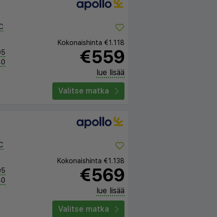
C
Kokonaishinta
€1.118
€559
05
40
lue lisää
Valitse matka
C
Kokonaishinta
€1.138
€569
05
40
lue lisää
Valitse matka