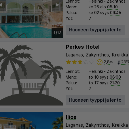
Lennot:
Helsinki
-
Zakinthos
︎
▶︎
Meno:
ke 26 elo
05:10
Paluu:
ke 02 syys
09:45
Yöt:
7
Huoneen tyyppi ja lento
1/13
Perkes Hotel
Laganas
,
Zakynthos
,
Kreikka
2,8
28°
/5
Lennot:
Helsinki
-
Zakinthos
Meno:
to 10 syys
06:00
Paluu:
to 17 syys
21:20
Yöt:
7
Huoneen tyyppi ja lento
Ilios
Laganas
,
Zakynthos
,
Kreikka