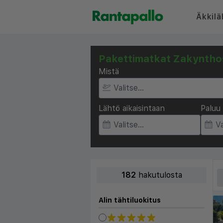
Äkkilä
Pakettimatkat Zakyntho
Mistä
Lähtö aikaisintaan
Paluu 
182
hakutulosta
Alin tähtiluokitus