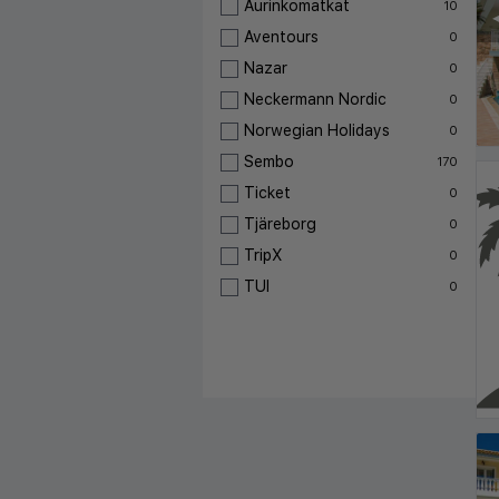
Aurinkomatkat
10
◀
Aventours
0
Nazar
0
Neckermann Nordic
0
Norwegian Holidays
0
Sembo
170
Ticket
0
Tjäreborg
0
TripX
0
TUI
0