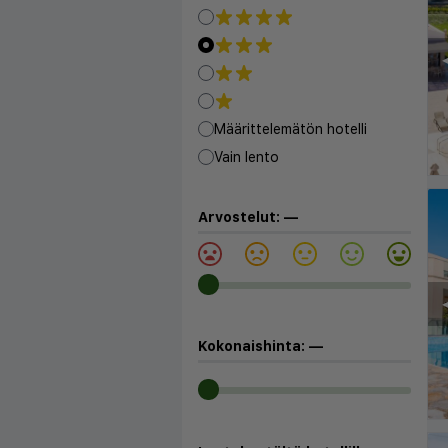
◀
Määrittelemätön hotelli
Vain lento
Arvostelut:
—
◀
Kokonaishinta:
—