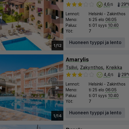
4,6
29°
/5
Lennot:
Helsinki
-
Zakinthos
︎
▶︎
Meno:
ti 25 elo
06:05
Paluu:
ti 01 syys
10:40
Yöt:
7
Huoneen tyyppi ja lento
1/12
Amarylis
Tsilivi
,
Zakynthos
,
Kreikka
4,4
29°
/5
Lennot:
Helsinki
-
Zakinthos
︎
▶︎
Meno:
ti 25 elo
06:05
Paluu:
ti 01 syys
10:40
Yöt:
7
Huoneen tyyppi ja lento
1/14