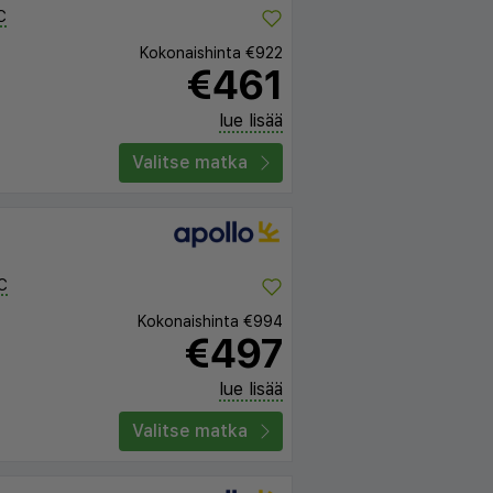
C
Kokonaishinta
€922
€461
lue lisää
Valitse matka
C
Kokonaishinta
€994
€497
lue lisää
Valitse matka