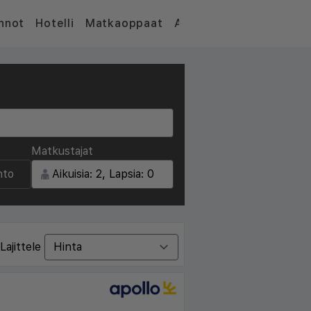
nnot
Hotelli
Matkaoppaat
Artikkelit
Matkustajat
nto
Lajittele