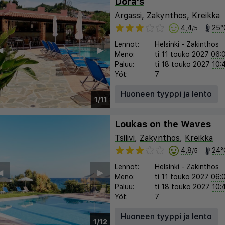
Dora's
Argassi
,
Zakynthos
,
Kreikka
4,4
25°
/5
Lennot:
Helsinki
-
Zakinthos
︎
▶︎
Meno:
ti 11 touko 2027
06:
Paluu:
ti 18 touko 2027
10:
Yöt:
7
Huoneen tyyppi ja lento
1/11
Loukas on the Waves
Tsilivi
,
Zakynthos
,
Kreikka
4,8
24°
/5
Lennot:
Helsinki
-
Zakinthos
︎
▶︎
Meno:
ti 11 touko 2027
06:
Paluu:
ti 18 touko 2027
10:
Yöt:
7
Huoneen tyyppi ja lento
1/12