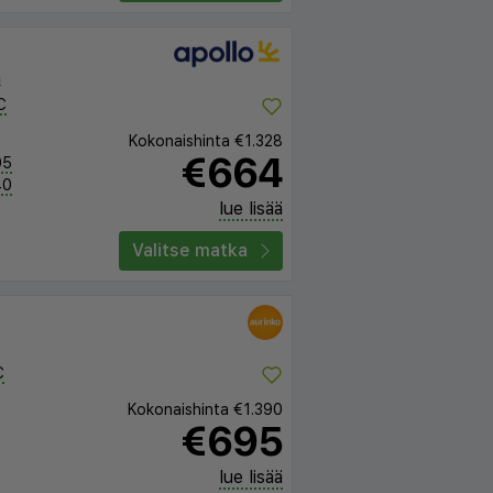
a
C
Kokonaishinta
€1.328
€664
05
40
lue lisää
Valitse matka
C
Kokonaishinta
€1.390
€695
lue lisää