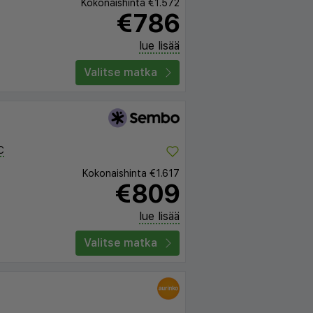
Kokonaishinta
€1.572
€786
lue lisää
Valitse matka
C
Kokonaishinta
€1.617
€809
lue lisää
Valitse matka