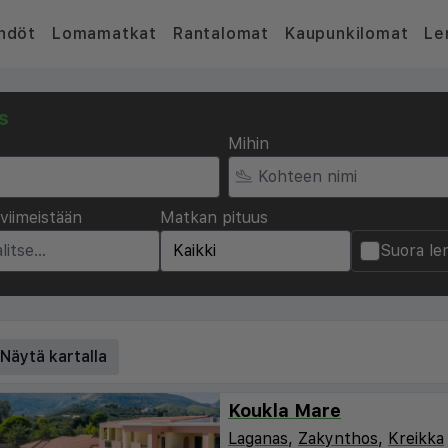
hdöt
Lomamatkat
Rantalomat
Kaupunkilomat
Le
s
Mihin
viimeistään
Matkan pituus
Suora le
Näytä kartalla
Koukla Mare
Laganas
,
Zakynthos
,
Kreikka