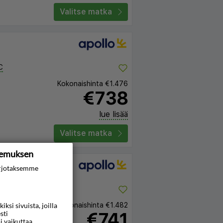
Valitse matka
C
Kokonaishinta
€1.476
€738
lue lisää
Valitse matka
kemuksen
rjotaksemme
C
Kokonaishinta
€1.482
si sivuista, joilla
€741
sti
i vaikuttaa