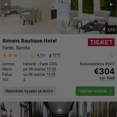
◀︎
▶︎
1/10
Simons Boutique Hotel
Pariisi
,
Ranska
4,1
12°C
/5
Lennot:
Helsinki
-
Paris CDG
Kokonaishinta
€607
€304
Meno:
pe 06 marras
17:35
Paluu:
su 08 marras
12:35
lue lisää
Yöt:
2
Huoneen tyyppi ja lento
Valitse matka