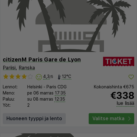
citizenM Paris Gare de Lyon
Pariisi
,
Ranska
4,3
12°C
/5
Lennot:
Helsinki
-
Paris CDG
Kokonaishinta
€675
€338
Meno:
pe 06 marras
17:35
Paluu:
su 08 marras
12:35
lue lisää
Yöt:
2
Huoneen tyyppi ja lento
Valitse matka