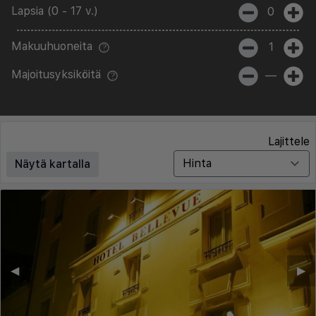
Lapsia (0 - 17 v.)
0
Makuuhuoneita
1
Majoitusyksiköitä
—
Lajittele
Näytä kartalla
◀︎
▶︎