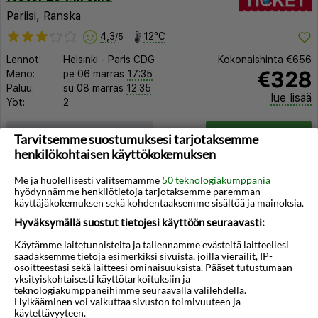
Pariisi
,
Ranska
4,3
12°C
/5
Lennot:
Helsinki
-
Paris CDG
Kokonaishinta
€656
€328
Meno:
pe 06 marras
17:35
Paluu:
su 08 marras
12:35
lue lisää
Yöt:
2
Huoneen tyyppi ja lento
Valitse matka
Tarvitsemme suostumuksesi tarjotaksemme
henkilökohtaisen käyttökokemuksen
Me ja huolellisesti valitsemamme
50 teknologiakumppania
hyödynnämme henkilötietoja tarjotaksemme paremman
käyttäjäkokemuksen sekä kohdentaaksemme sisältöä ja mainoksia.
Hyväksymällä suostut tietojesi käyttöön seuraavasti:
Käytämme laitetunnisteita ja tallennamme evästeitä laitteellesi
saadaksemme tietoja esimerkiksi sivuista, joilla vierailit, IP-
osoitteestasi sekä laitteesi ominaisuuksista. Pääset tutustumaan
yksityiskohtaisesti käyttötarkoituksiin ja
teknologiakumppaneihimme seuraavalla välilehdellä.
Hylkääminen voi vaikuttaa sivuston toimivuuteen ja
käytettävyyteen.