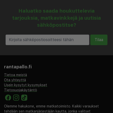
Haluatko saada houkuttelevia
tarjouksia, matkavinkkejä ja uutisia
sähköpostitse?
Tilaa
rantapallo.fi
Tietoa meistä
Ota yhteyttä
Usein kysytyt kysymykset
Tietosuojakäytäntö
Olemme hakukone, emme matkatoimisto. Kaikki varaukset
tehdään sen matkanjärjestäjän kautta, jonka valitset