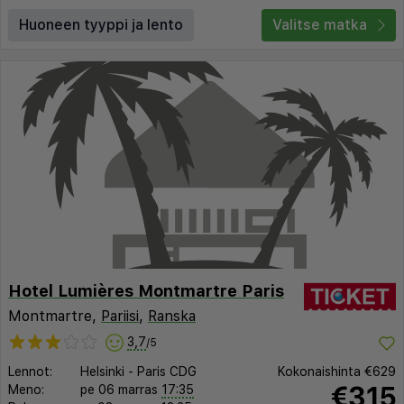
Huoneen tyyppi ja lento
Valitse matka
Hotel Lumières Montmartre Paris
Montmartre,
Pariisi
,
Ranska
3,7
/5
Lennot:
Helsinki
-
Paris CDG
Kokonaishinta
€629
€315
Meno:
pe 06 marras
17:35