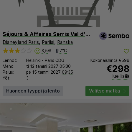
Séjours & Affaires Serris Val d'Europe Rive Gauche
Disneyland Paris
,
Pariisi
,
Ranska
3,5
7°C
/5
Lennot:
Helsinki
-
Paris CDG
Kokonaishinta
€596
€298
Meno:
ti 12 tammi 2027
05:30
Paluu:
pe 15 tammi 2027
09:35
lue lisää
Yöt:
3
Huoneen tyyppi ja lento
Valitse matka