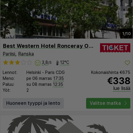
◀︎
▶︎
1/10
Best Western Hotel Ronceray Opera
Pariisi
,
Ranska
3,8
12°C
/5
Lennot:
Helsinki
-
Paris CDG
Kokonaishinta
€675
€338
Meno:
pe 06 marras
17:35
Paluu:
su 08 marras
12:35
lue lisää
Yöt:
2
Huoneen tyyppi ja lento
Valitse matka