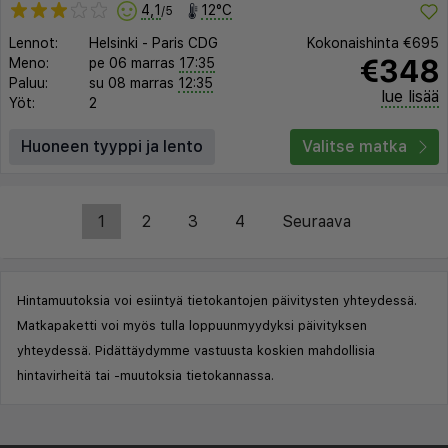
4,1
12°C
/5
Lennot:
Helsinki
-
Paris CDG
Kokonaishinta
€695
€348
Meno:
pe 06 marras
17:35
Paluu:
su 08 marras
12:35
lue lisää
Yöt:
2
Huoneen tyyppi ja lento
Valitse matka
1
2
3
4
Seuraava
Hintamuutoksia voi esiintyä tietokantojen päivitysten yhteydessä.
Matkapaketti voi myös tulla loppuunmyydyksi päivityksen
yhteydessä. Pidättäydymme vastuusta koskien mahdollisia
hintavirheitä tai -muutoksia tietokannassa.