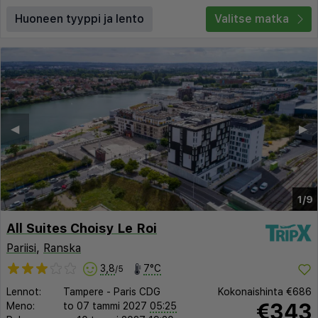
Huoneen tyyppi ja lento
Valitse matka
◀︎
▶︎
1/9
All Suites Choisy Le Roi
Pariisi
,
Ranska
3,8
7°C
/5
Lennot:
Tampere
-
Paris CDG
Kokonaishinta
€686
€343
Meno:
to 07 tammi 2027
05:25