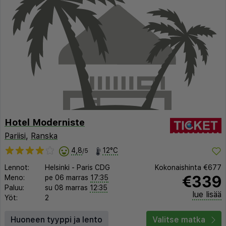
Hotel Moderniste
Pariisi
,
Ranska
4,8
12°C
/5
Lennot:
Helsinki
-
Paris CDG
Kokonaishinta
€677
€339
Meno:
pe 06 marras
17:35
Paluu:
su 08 marras
12:35
lue lisää
Yöt:
2
Huoneen tyyppi ja lento
Valitse matka