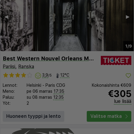
◀︎
▶︎
1/9
Best Western Nouvel Orleans Montparnasse
Pariisi
,
Ranska
3,9
12°C
/5
Lennot:
Helsinki
-
Paris CDG
Kokonaishinta
€609
€305
Meno:
pe 06 marras
17:35
Paluu:
su 08 marras
12:35
lue lisää
Yöt:
2
Huoneen tyyppi ja lento
Valitse matka