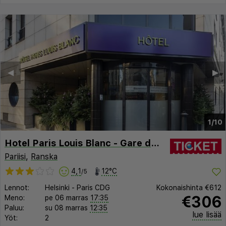
◀︎
▶︎
1/10
Hotel Paris Louis Blanc - Gare du Nord, Paris 10
Pariisi
,
Ranska
4,1
12°C
/5
Lennot:
Helsinki
-
Paris CDG
Kokonaishinta
€612
€306
Meno:
pe 06 marras
17:35
Paluu:
su 08 marras
12:35
lue lisää
Yöt:
2