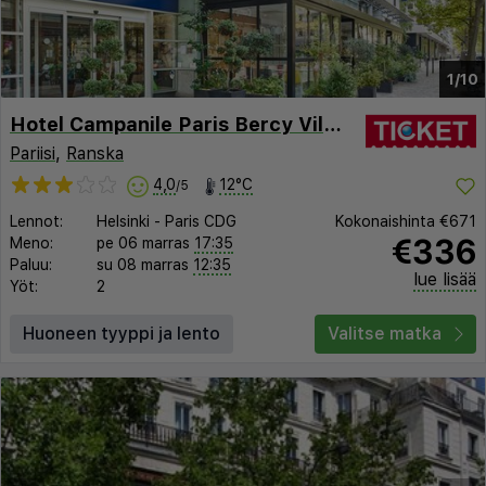
1/10
Hotel Campanile Paris Bercy Village
Pariisi
,
Ranska
4,0
12°C
/5
Lennot:
Helsinki
-
Paris CDG
Kokonaishinta
€671
€336
Meno:
pe 06 marras
17:35
Paluu:
su 08 marras
12:35
lue lisää
Yöt:
2
Huoneen tyyppi ja lento
Valitse matka