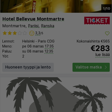
1/10
Hotel Bellevue Montmartre
Montmartre,
Pariisi
,
Ranska
3,3
/5
Lennot:
Helsinki
-
Paris CDG
Kokonaishinta
€565
€283
Meno:
pe 06 marras
17:35
Paluu:
su 08 marras
12:35
lue lisää
Yöt:
2
Huoneen tyyppi ja lento
Valitse matka