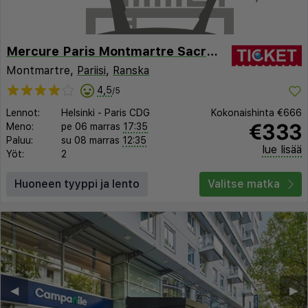
Mercure Paris Montmartre Sacré Coeur
Montmartre,
Pariisi
,
Ranska
4,5
/5
Lennot:
Helsinki
-
Paris CDG
Kokonaishinta
€666
€333
Meno:
pe 06 marras
17:35
Paluu:
su 08 marras
12:35
lue lisää
Yöt:
2
Huoneen tyyppi ja lento
Valitse matka
◀︎
▶︎