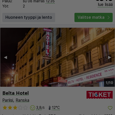
Paluu:
su 08 marras
12:35
lue lisää
Yöt:
2
Huoneen tyyppi ja lento
Valitse matka
◀︎
▶︎
1/10
Belta Hotel
Pariisi
,
Ranska
3,8
12°C
/5