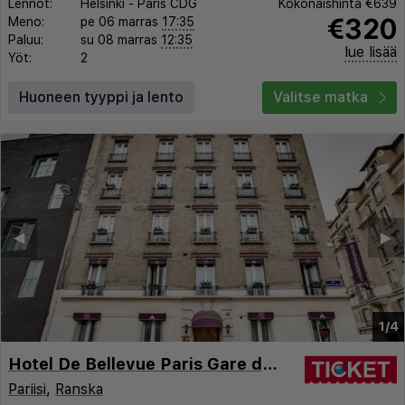
Lennot:
Helsinki
-
Paris CDG
Kokonaishinta
€639
€320
Meno:
pe 06 marras
17:35
Paluu:
su 08 marras
12:35
lue lisää
Yöt:
2
Huoneen tyyppi ja lento
Valitse matka
◀︎
▶︎
1/4
Hotel De Bellevue Paris Gare du Nord
Pariisi
,
Ranska