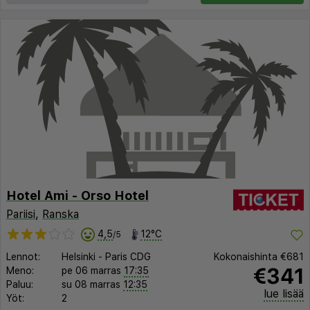
Hotel Ami - Orso Hotel
Pariisi
,
Ranska
4,5
12°C
/5
Lennot:
Helsinki
-
Paris CDG
Kokonaishinta
€681
€341
Meno:
pe 06 marras
17:35
Paluu:
su 08 marras
12:35
lue lisää
Yöt:
2