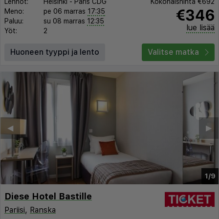
Lennot:
Helsinki
-
Paris CDG
Kokonaishinta
€692
€346
Meno:
pe 06 marras
17:35
Paluu:
su 08 marras
12:35
lue lisää
Yöt:
2
Huoneen tyyppi ja lento
Valitse matka
◀︎
▶︎
1/9
Diese Hotel Bastille
Pariisi
,
Ranska