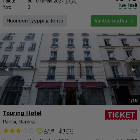
Paluu:
su 10 tammi 2027
19:20
lue lisää
Yöt:
3
Huoneen tyyppi ja lento
Valitse matka
◀︎
▶︎
1/10
Touring Hotel
Pariisi
,
Ranska
4,2
12°C
/5