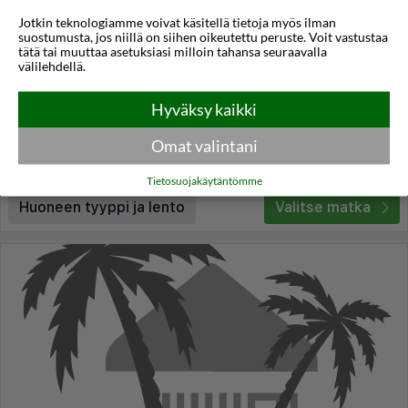
Jotkin teknologiamme voivat käsitellä tietoja myös ilman
La Conversation
suostumusta, jos niillä on siihen oikeutettu peruste. Voit vastustaa
tätä tai muuttaa asetuksiasi milloin tahansa seuraavalla
Pariisi
,
Ranska
välilehdellä.
4,1
12°C
/5
Hyväksy kaikki
Lennot:
Helsinki
-
Paris CDG
Kokonaishinta
€664
€332
Meno:
pe 06 marras
17:35
Omat valintani
Paluu:
su 08 marras
12:35
lue lisää
Yöt:
2
Tietosuojakäytäntömme
Huoneen tyyppi ja lento
Valitse matka