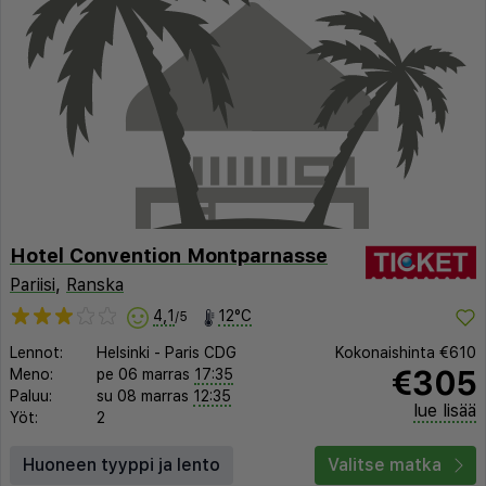
Hotel Convention Montparnasse
Pariisi
,
Ranska
4,1
12°C
/5
Lennot:
Helsinki
-
Paris CDG
Kokonaishinta
€610
€305
Meno:
pe 06 marras
17:35
Paluu:
su 08 marras
12:35
lue lisää
Yöt:
2
Huoneen tyyppi ja lento
Valitse matka