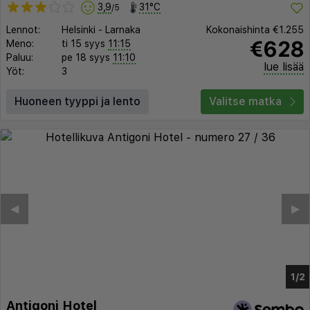
3,9
31°C
/5
Lennot:
Helsinki
-
Larnaka
Kokonaishinta
€1.255
€628
Meno:
ti 15 syys
11:15
Paluu:
pe 18 syys
11:10
lue lisää
Yöt:
3
Huoneen tyyppi ja lento
Valitse matka
Antigoni Hotel