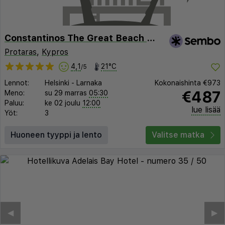
Constantinos The Great Beach Hotel
Protaras
,
Kypros
4,1
21°C
/5
Lennot:
Helsinki
-
Larnaka
Kokonaishinta
€973
€487
Meno:
su 29 marras
05:30
Paluu:
ke 02 joulu
12:00
lue lisää
Yöt:
3
Huoneen tyyppi ja lento
Valitse matka