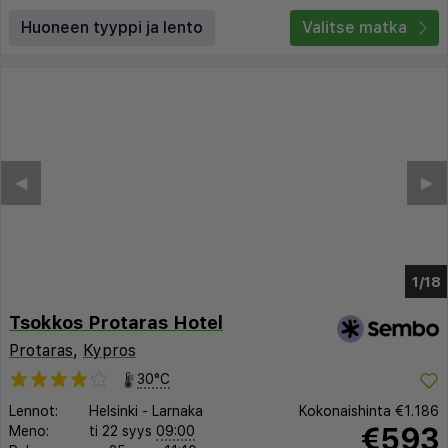
Huoneen tyyppi ja lento
Valitse matka
◀︎
▶︎
1/14
Tsokkos Protaras Hotel
Protaras
,
Kypros
30°C
Lennot:
Helsinki
-
Larnaka
Kokonaishinta
€1.186
€593
Meno:
ti 22 syys
09:00