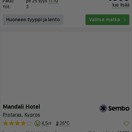
Paluu:
pe 25 syys
11:10
lue lisää
Yöt:
3
Huoneen tyyppi ja lento
Valitse matka
Mandali Hotel
Protaras
,
Kypros
4,5
25°C
/5