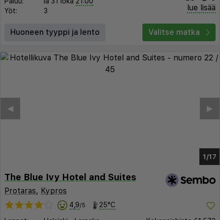
Paluu:
la 31 loka
21:00
lue lisää
Yöt:
3
Huoneen tyyppi ja lento
Valitse matka
◀︎
▶︎
1/9
The Blue Ivy Hotel and Suites
Protaras
,
Kypros
4,9
25°C
/5