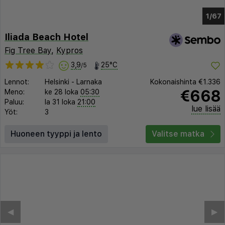
1/60
Iliada Beach Hotel
Fig Tree Bay
,
Kypros
3,9
25°C
/5
Lennot:
Helsinki
-
Larnaka
Kokonaishinta
€1.336
€668
Meno:
ke 28 loka
05:30
Paluu:
la 31 loka
21:00
lue lisää
Yöt:
3
Huoneen tyyppi ja lento
Valitse matka
◀︎
▶︎