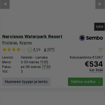
◀︎
▶︎
1/51
Narcissos Waterpark Resort
Protaras
,
Kypros
4,1
25°C
/5
Lennot:
Helsinki
-
Larnaka
Kokonaishinta
€1.067
€534
Meno:
ti 03 marras
11:05
Paluu:
pe 06 marras
17:50
lue lisää
Yöt:
3
Huoneen tyyppi ja lento
Valitse matka