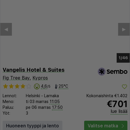
◀︎
▶︎
1/42
Vangelis Hotel & Suites
Fig Tree Bay
,
Kypros
4,6
25°C
/5
Lennot:
Helsinki
-
Larnaka
Kokonaishinta
€1.402
€701
Meno:
ti 03 marras
11:05
Paluu:
pe 06 marras
17:50
lue lisää
Yöt:
3
Huoneen tyyppi ja lento
Valitse matka