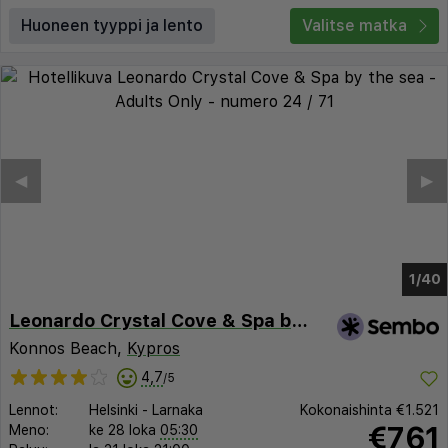
Huoneen tyyppi ja lento
Valitse matka
◀︎
▶︎
1/35
Leonardo Crystal Cove & Spa by the sea - Adults Only
Konnos Beach,
Kypros
4,7
/5
Lennot:
Helsinki
-
Larnaka
Kokonaishinta
€1.521
€761
Meno:
ke 28 loka
05:30