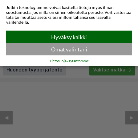
Jotkin teknologiamme voivat käsitellä tietoja myös ilman
Maris Grand Waterpark Resort
suostumusta, jos niillä on siihen oikeutettu peruste. Voit vastustaa
tätä tai muuttaa asetuksiasi milloin tahansa seuraavalla
Protaras
,
Kypros
välilehdellä.
4,0
25°C
/5
Hyväksy kaikki
Lennot:
Helsinki
-
Larnaka
Kokonaishinta
€1.323
€662
Meno:
ke 28 loka
05:30
Omat valintani
Paluu:
la 31 loka
21:00
lue lisää
Yöt:
3
Tietosuojakäytäntömme
Huoneen tyyppi ja lento
Valitse matka
◀︎
▶︎