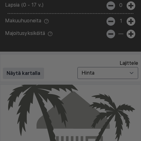
Lapsia (0 - 17 v.)
0
Makuuhuoneita
1
Majoitusyksiköitä
—
Lajittele
Näytä kartalla