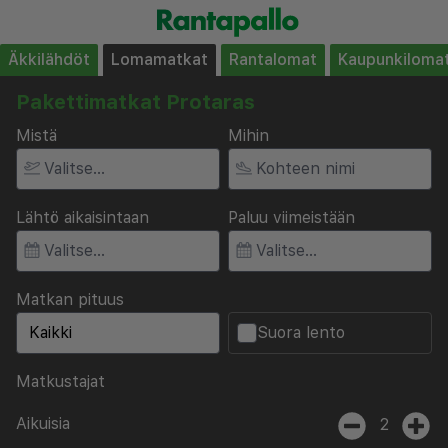
Äkkilähdöt
Lomamatkat
Rantalomat
Kaupunkiloma
Pakettimatkat Protaras
Mistä
Mihin
Lähtö aikaisintaan
Paluu viimeistään
Matkan pituus
Suora lento
Matkustajat
Aikuisia
2