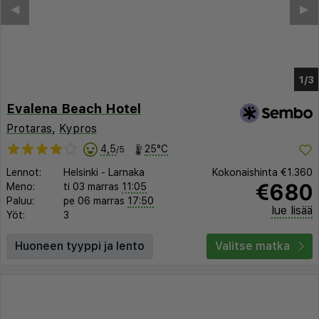
Evalena Beach Hotel
Protaras
,
Kypros
4,5
25°C
/5
Lennot:
Helsinki
-
Larnaka
Kokonaishinta
€1.360
€680
Meno:
ti 03 marras
11:05
Paluu:
pe 06 marras
17:50
lue lisää
Yöt:
3
Huoneen tyyppi ja lento
Valitse matka