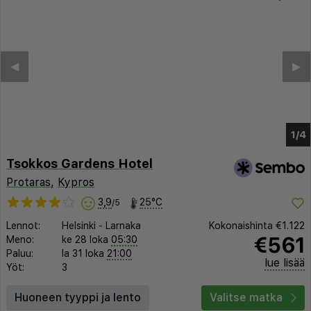
Tsokkos Gardens Hotel
Protaras
,
Kypros
3,9
25°C
/5
Lennot:
Helsinki
-
Larnaka
Kokonaishinta
€1.122
€561
Meno:
ke 28 loka
05:30
Paluu:
la 31 loka
21:00
lue lisää
Yöt:
3
Huoneen tyyppi ja lento
Valitse matka