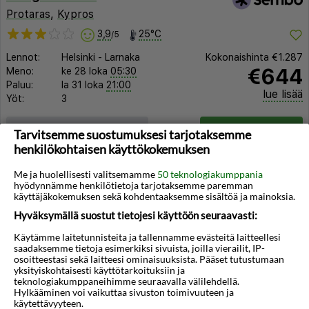
Protaras
,
Kypros
3,9
25°C
/5
Lennot:
Helsinki
-
Larnaka
Kokonaishinta
€1.287
€644
Meno:
ke 28 loka
05:30
Paluu:
la 31 loka
21:00
lue lisää
Yöt:
3
Huoneen tyyppi ja lento
Valitse matka
Tarvitsemme suostumuksesi tarjotaksemme
henkilökohtaisen käyttökokemuksen
Me ja huolellisesti valitsemamme
50 teknologiakumppania
hyödynnämme henkilötietoja tarjotaksemme paremman
käyttäjäkokemuksen sekä kohdentaaksemme sisältöä ja mainoksia.
Hyväksymällä suostut tietojesi käyttöön seuraavasti:
Käytämme laitetunnisteita ja tallennamme evästeitä laitteellesi
saadaksemme tietoja esimerkiksi sivuista, joilla vierailit, IP-
osoitteestasi sekä laitteesi ominaisuuksista. Pääset tutustumaan
yksityiskohtaisesti käyttötarkoituksiin ja
teknologiakumppaneihimme seuraavalla välilehdellä.
Hylkääminen voi vaikuttaa sivuston toimivuuteen ja
käytettävyyteen.