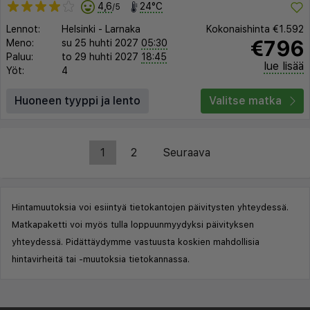
4,6
24°C
/5
Lennot:
Helsinki
-
Larnaka
Kokonaishinta
€1.592
€796
Meno:
su 25 huhti 2027
05:30
Paluu:
to 29 huhti 2027
18:45
lue lisää
Yöt:
4
Huoneen tyyppi ja lento
Valitse matka
1
2
Seuraava
Hintamuutoksia voi esiintyä tietokantojen päivitysten yhteydessä.
Matkapaketti voi myös tulla loppuunmyydyksi päivityksen
yhteydessä. Pidättäydymme vastuusta koskien mahdollisia
hintavirheitä tai -muutoksia tietokannassa.