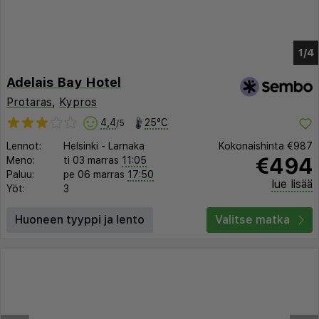
Adelais Bay Hotel
Protaras
,
Kypros
4,4
25°C
/5
Lennot:
Helsinki
-
Larnaka
Kokonaishinta
€987
€494
Meno:
ti 03 marras
11:05
Paluu:
pe 06 marras
17:50
lue lisää
Yöt:
3
Huoneen tyyppi ja lento
Valitse matka