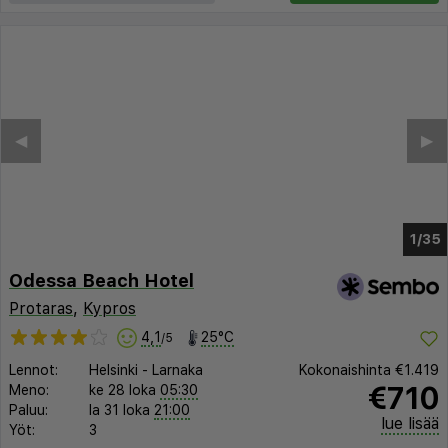
◀︎
▶︎
1/31
Odessa Beach Hotel
Protaras
,
Kypros
4,1
25°C
/5
Lennot:
Helsinki
-
Larnaka
Kokonaishinta
€1.419
€710
Meno:
ke 28 loka
05:30
Paluu:
la 31 loka
21:00
lue lisää
Yöt:
3