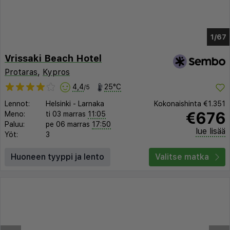
1/63
Vrissaki Beach Hotel
Protaras
,
Kypros
4,4
25°C
/5
Lennot:
Helsinki
-
Larnaka
Kokonaishinta
€1.351
€676
Meno:
ti 03 marras
11:05
Paluu:
pe 06 marras
17:50
lue lisää
Yöt:
3
Huoneen tyyppi ja lento
Valitse matka