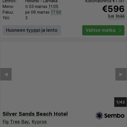
Lennot:
Helsinki
-
Larnaka
Kokonaishinta
€1.191
€596
Meno:
ti 03 marras
11:05
Paluu:
pe 06 marras
17:50
lue lisää
Yöt:
3
Huoneen tyyppi ja lento
Valitse matka
◀︎
▶︎
1/38
Silver Sands Beach Hotel
Fig Tree Bay
,
Kypros