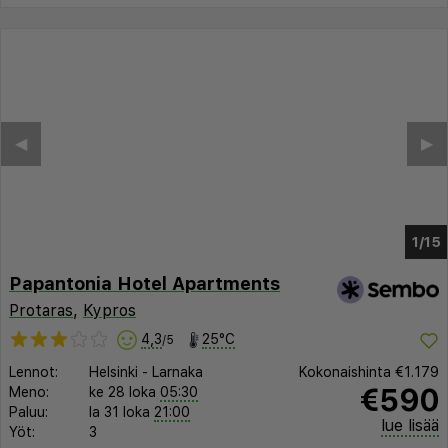
◀︎
▶︎
1/11
Papantonia Hotel Apartments
Protaras
,
Kypros
4,3
25°C
/5
Lennot:
Helsinki
-
Larnaka
Kokonaishinta
€1.179
€590
Meno:
ke 28 loka
05:30
Paluu:
la 31 loka
21:00
lue lisää
Yöt:
3