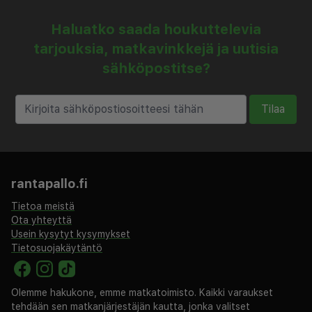
Haluatko saada houkuttelevia
tarjouksia, matkavinkkejä ja uutisia
sähköpostitse?
Tilaa
rantapallo.fi
Tietoa meistä
Ota yhteyttä
Usein kysytyt kysymykset
Tietosuojakäytäntö
Olemme hakukone, emme matkatoimisto. Kaikki varaukset
tehdään sen matkanjärjestäjän kautta, jonka valitset