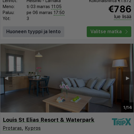
Lennot:
Helsinki
-
Larnaka
Kokonaishinta
€1.572
€786
Meno:
ti 03 marras
11:05
Paluu:
pe 06 marras
17:50
lue lisää
Yöt:
3
Huoneen tyyppi ja lento
Valitse matka
◀︎
▶︎
1/14
Louis St Elias Resort & Waterpark
Protaras
,
Kypros