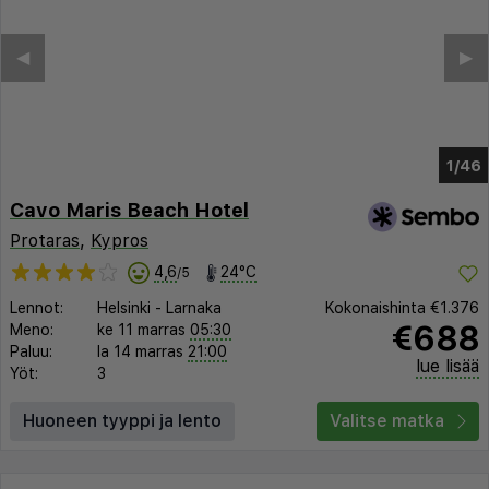
◀︎
▶︎
1/42
Cavo Maris Beach Hotel
Protaras
,
Kypros
4,6
24°C
/5
Lennot:
Helsinki
-
Larnaka
Kokonaishinta
€1.376
€688
Meno:
ke 11 marras
05:30
Paluu:
la 14 marras
21:00
lue lisää
Yöt:
3
Huoneen tyyppi ja lento
Valitse matka