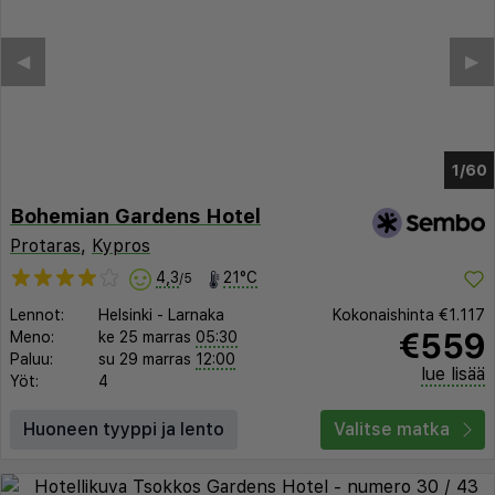
◀︎
▶︎
1/56
Bohemian Gardens Hotel
Protaras
,
Kypros
4,3
21°C
/5
Lennot:
Helsinki
-
Larnaka
Kokonaishinta
€1.117
€559
Meno:
ke 25 marras
05:30
Paluu:
su 29 marras
12:00
lue lisää
Yöt:
4
Huoneen tyyppi ja lento
Valitse matka