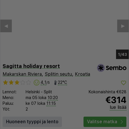
◀︎
▶︎
1/39
Sagitta holiday resort
Makarskan Riviera
,
Splitin seutu
,
Kroatia
4,1
22°C
/5
Lennot:
Helsinki
-
Split
Kokonaishinta
€628
€314
Meno:
ma 05 loka
10:20
Paluu:
ke 07 loka
11:15
lue lisää
Yöt:
2
Huoneen tyyppi ja lento
Valitse matka