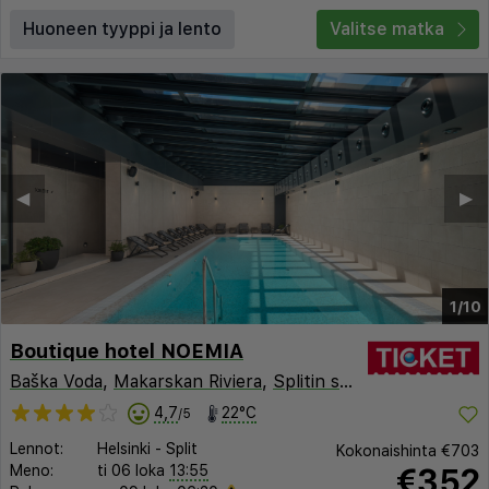
Huoneen tyyppi ja lento
Valitse matka
◀︎
▶︎
1/10
Boutique hotel NOEMIA
Baška Voda
,
Makarskan Riviera
,
Splitin seutu
,
Kroatia
4,7
22°C
/5
Lennot:
Helsinki
-
Split
Kokonaishinta
€703
€352
Meno:
ti 06 loka
13:55