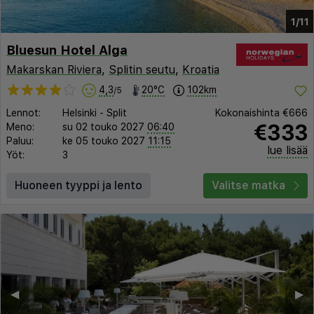
1/11
Bluesun Hotel Alga
Makarskan Riviera
,
Splitin seutu
,
Kroatia
4,3
20°C
102km
/5
Lennot:
Helsinki
-
Split
Kokonaishinta
€666
€333
Meno:
su 02 touko 2027
06:40
Paluu:
ke 05 touko 2027
11:15
lue lisää
Yöt:
3
Huoneen tyyppi ja lento
Valitse matka
◀︎
▶︎