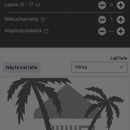
Lapsia (0 - 17 v.)
0
Makuuhuoneita
1
Majoitusyksiköitä
—
Lajittele
Näytä kartalla