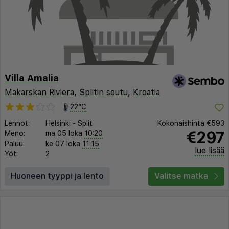
Villa Amalia
Makarskan Riviera
,
Splitin seutu
,
Kroatia
22°C
Lennot:
Helsinki
-
Split
Kokonaishinta
€593
€297
Meno:
ma 05 loka
10:20
Paluu:
ke 07 loka
11:15
lue lisää
Yöt:
2
Huoneen tyyppi ja lento
Valitse matka