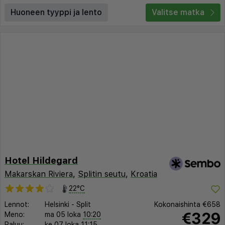
Huoneen tyyppi ja lento
Valitse matka
Hotel Hildegard
Makarskan Riviera
,
Splitin seutu
,
Kroatia
22°C
Lennot:
Helsinki
-
Split
Kokonaishinta
€658
€329
Meno:
ma 05 loka
10:20
Paluu:
ke 07 loka
11:15