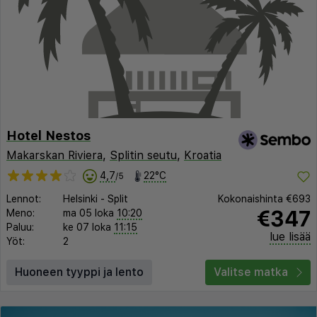
Hotel Nestos
Makarskan Riviera
,
Splitin seutu
,
Kroatia
4,7
22°C
/5
Lennot:
Helsinki
-
Split
Kokonaishinta
€693
€347
Meno:
ma 05 loka
10:20
Paluu:
ke 07 loka
11:15
lue lisää
Yöt:
2
Huoneen tyyppi ja lento
Valitse matka