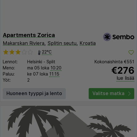
Apartments Zorica
Makarskan Riviera
,
Splitin seutu
,
Kroatia
22°C
Lennot:
Helsinki
-
Split
Kokonaishinta
€551
€276
Meno:
ma 05 loka
10:20
Paluu:
ke 07 loka
11:15
lue lisää
Yöt:
2
Huoneen tyyppi ja lento
Valitse matka