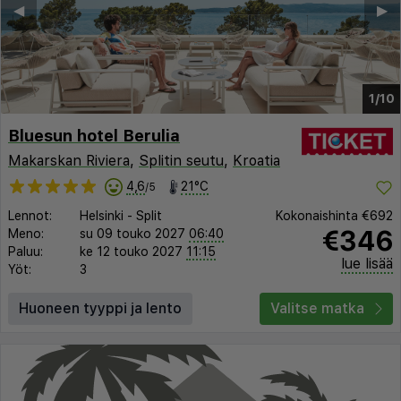
◀︎
▶︎
1/10
Bluesun hotel Berulia
Makarskan Riviera
,
Splitin seutu
,
Kroatia
4,6
21°C
/5
Lennot:
Helsinki
-
Split
Kokonaishinta
€692
€346
Meno:
su 09 touko 2027
06:40
Paluu:
ke 12 touko 2027
11:15
lue lisää
Yöt:
3
Huoneen tyyppi ja lento
Valitse matka