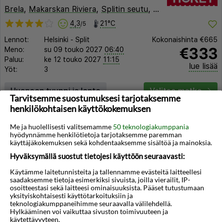
Brela
,
Makarskan Riviera
,
Splitin seutu
,
Kroatia
4,3
21°C
/5
Lennot:
Helsinki
-
Split
Kokonaishinta
€665
€333
Meno:
su 09 touko 2027
06:40
Paluu:
ke 12 touko 2027
11:15
lue lisää
Yöt:
3
Huoneen tyyppi ja lento
Valitse matka
Tarvitsemme suostumuksesi tarjotaksemme
henkilökohtaisen käyttökokemuksen
Me ja huolellisesti valitsemamme
50 teknologiakumppania
hyödynnämme henkilötietoja tarjotaksemme paremman
käyttäjäkokemuksen sekä kohdentaaksemme sisältöä ja mainoksia.
Hyväksymällä suostut tietojesi käyttöön seuraavasti:
Käytämme laitetunnisteita ja tallennamme evästeitä laitteellesi
saadaksemme tietoja esimerkiksi sivuista, joilla vierailit, IP-
osoitteestasi sekä laitteesi ominaisuuksista. Pääset tutustumaan
yksityiskohtaisesti käyttötarkoituksiin ja
teknologiakumppaneihimme seuraavalla välilehdellä.
Hylkääminen voi vaikuttaa sivuston toimivuuteen ja
käytettävyyteen.