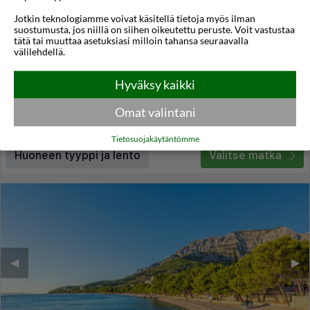
Jotkin teknologiamme voivat käsitellä tietoja myös ilman
Hotel Biokovo
suostumusta, jos niillä on siihen oikeutettu peruste. Voit vastustaa
Makarska
,
Makarskan Riviera
,
Splitin seutu
,
Kroatia
tätä tai muuttaa asetuksiasi milloin tahansa seuraavalla
välilehdellä.
4,5
22°C
/5
Hyväksy kaikki
Lennot:
Helsinki
-
Split
Kokonaishinta
€666
€333
Meno:
ti 06 loka
13:55
Omat valintani
Paluu:
pe 09 loka
06:30
lue lisää
Yöt:
3
Tietosuojakäytäntömme
Huoneen tyyppi ja lento
Valitse matka
◀︎
▶︎