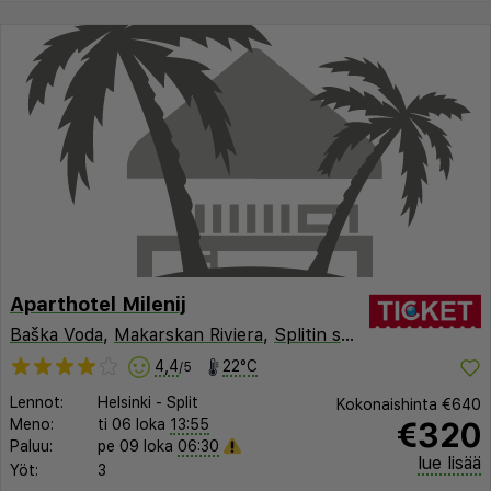
Aparthotel Milenij
Baška Voda
,
Makarskan Riviera
,
Splitin seutu
,
Kroatia
4,4
22°C
/5
Lennot:
Helsinki
-
Split
Kokonaishinta
€640
€320
Meno:
ti 06 loka
13:55
Paluu:
pe 09 loka
06:30
lue lisää
Yöt:
3