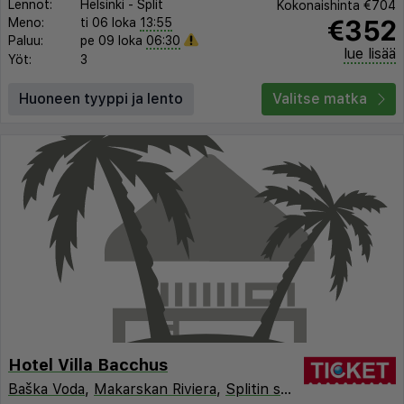
Lennot:
Helsinki
-
Split
Kokonaishinta
€704
€352
Meno:
ti 06 loka
13:55
Paluu:
pe 09 loka
06:30
lue lisää
Yöt:
3
Huoneen tyyppi ja lento
Valitse matka
Hotel Villa Bacchus
Baška Voda
,
Makarskan Riviera
,
Splitin seutu
,
Kroatia