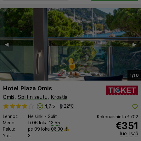
◀︎
▶︎
1/10
Hotel Plaza Omis
Omiš
,
Splitin seutu
,
Kroatia
4,7
22°C
/5
Lennot:
Helsinki
-
Split
Kokonaishinta
€702
€351
Meno:
ti 06 loka
13:55
Paluu:
pe 09 loka
06:30
lue lisää
Yöt:
3