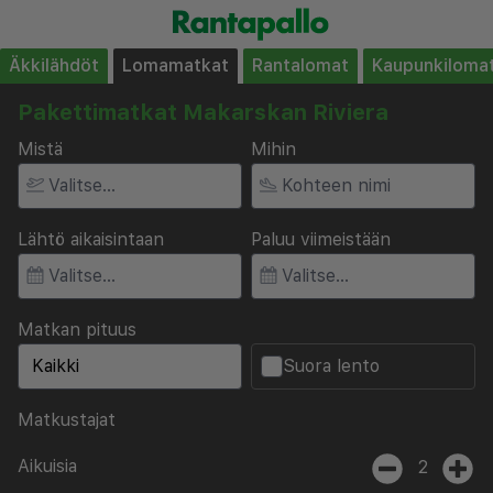
Äkkilähdöt
Lomamatkat
Rantalomat
Kaupunkiloma
Pakettimatkat Makarskan Riviera
Mistä
Mihin
Lähtö aikaisintaan
Paluu viimeistään
Matkan pituus
Suora lento
Matkustajat
Aikuisia
2