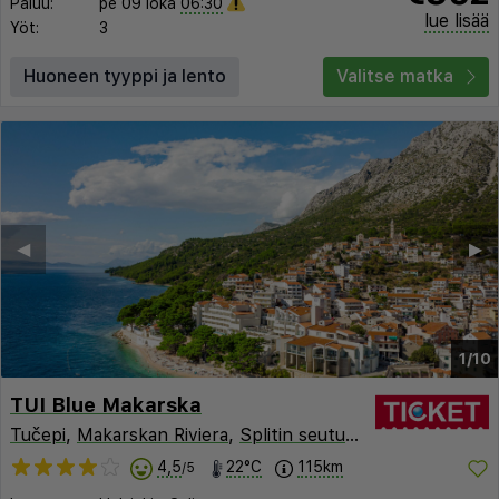
Paluu:
pe 09 loka
06:30
lue lisää
Yöt:
3
Huoneen tyyppi ja lento
Valitse matka
◀︎
▶︎
1/10
TUI Blue Makarska
Tučepi
,
Makarskan Riviera
,
Splitin seutu
,
Kroatia
4,5
22°C
115km
/5