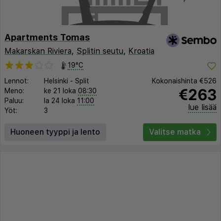
Apartments Tomas
Makarskan Riviera
,
Splitin seutu
,
Kroatia
19°C
Lennot:
Helsinki
-
Split
Kokonaishinta
€526
€263
Meno:
ke 21 loka
08:30
Paluu:
la 24 loka
11:00
lue lisää
Yöt:
3
Huoneen tyyppi ja lento
Valitse matka