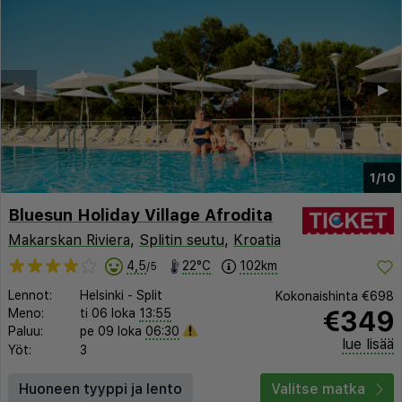
◀︎
▶︎
1/10
Bluesun Holiday Village Afrodita
Makarskan Riviera
,
Splitin seutu
,
Kroatia
4,5
22°C
102km
/5
Lennot:
Helsinki
-
Split
Kokonaishinta
€698
€349
Meno:
ti 06 loka
13:55
Paluu:
pe 09 loka
06:30
lue lisää
Yöt:
3
Huoneen tyyppi ja lento
Valitse matka