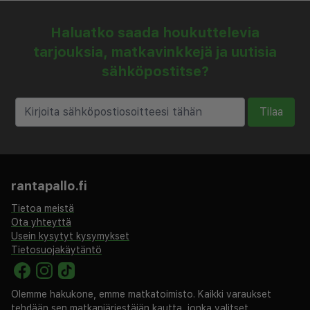
Haluatko saada houkuttelevia
tarjouksia, matkavinkkejä ja uutisia
sähköpostitse?
Tilaa
rantapallo.fi
Tietoa meistä
Ota yhteyttä
Usein kysytyt kysymykset
Tietosuojakäytäntö
Olemme hakukone, emme matkatoimisto. Kaikki varaukset
tehdään sen matkanjärjestäjän kautta, jonka valitset