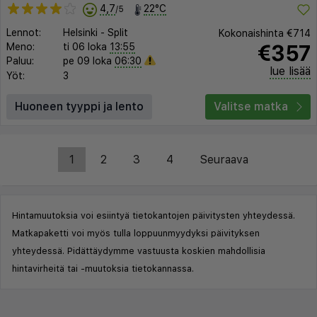
4,7
22°C
/5
Lennot:
Helsinki
-
Split
Kokonaishinta
€714
€357
Meno:
ti 06 loka
13:55
Paluu:
pe 09 loka
06:30
lue lisää
Yöt:
3
Huoneen tyyppi ja lento
Valitse matka
1
2
3
4
Seuraava
Hintamuutoksia voi esiintyä tietokantojen päivitysten yhteydessä.
Matkapaketti voi myös tulla loppuunmyydyksi päivityksen
yhteydessä. Pidättäydymme vastuusta koskien mahdollisia
hintavirheitä tai -muutoksia tietokannassa.