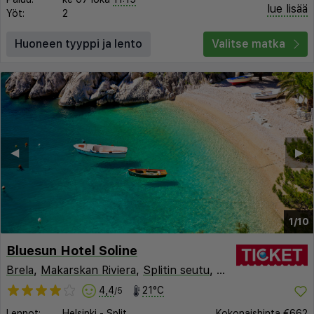
lue lisää
Yöt:
2
Huoneen tyyppi ja lento
Valitse matka
◀︎
▶︎
1/10
Bluesun Hotel Soline
Brela
,
Makarskan Riviera
,
Splitin seutu
,
Kroatia
4,4
21°C
/5
Lennot:
Helsinki
-
Split
Kokonaishinta
€662