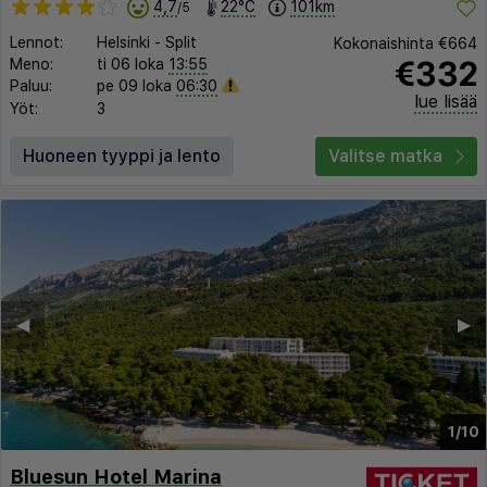
4,7
22°C
101km
/5
Lennot:
Helsinki
-
Split
Kokonaishinta
€664
€332
Meno:
ti 06 loka
13:55
Paluu:
pe 09 loka
06:30
lue lisää
Yöt:
3
Huoneen tyyppi ja lento
Valitse matka
◀︎
▶︎
1/10
Bluesun Hotel Marina