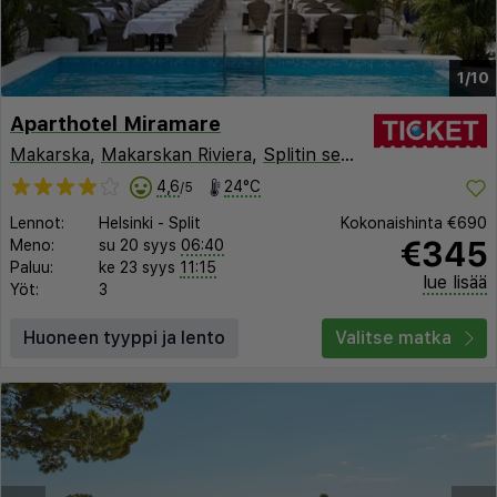
1/10
Aparthotel Miramare
Makarska
,
Makarskan Riviera
,
Splitin seutu
,
Kroatia
4,6
24°C
/5
Lennot:
Helsinki
-
Split
Kokonaishinta
€690
€345
Meno:
su 20 syys
06:40
Paluu:
ke 23 syys
11:15
lue lisää
Yöt:
3
Huoneen tyyppi ja lento
Valitse matka