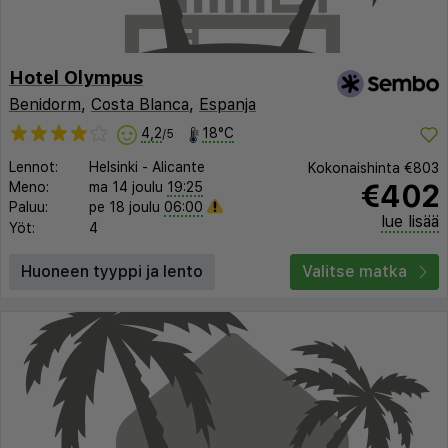
Hotel Olympus
Benidorm
,
Costa Blanca
,
Espanja
4,2
18°C
/5
Lennot:
Helsinki
-
Alicante
Kokonaishinta
€803
€402
Meno:
ma 14 joulu
19:25
Paluu:
pe 18 joulu
06:00
lue lisää
Yöt:
4
Huoneen tyyppi ja lento
Valitse matka