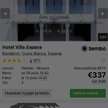
◀︎
▶︎
1/31
Hotel Villa Espana
Benidorm
,
Costa Blanca
,
Espanja
18°C
Lennot:
Helsinki
-
Alicante
Kokonaishinta
€673
€337
Meno:
ke 09 joulu
16:40
Paluu:
la 12 joulu
14:40
lue lisää
Yöt:
3
Huoneen tyyppi ja lento
Valitse matka