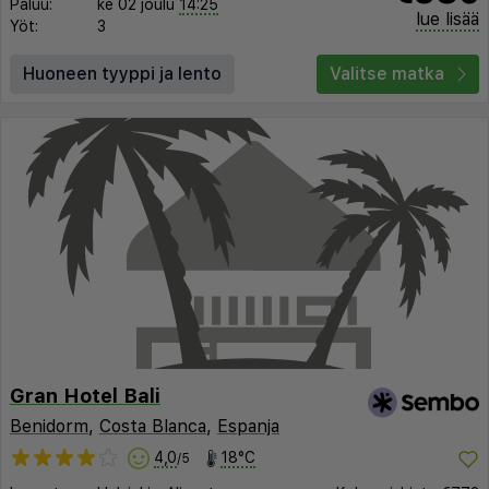
Paluu:
ke 02 joulu
14:25
lue lisää
Yöt:
3
Huoneen tyyppi ja lento
Valitse matka
Gran Hotel Bali
Benidorm
,
Costa Blanca
,
Espanja
4,0
18°C
/5