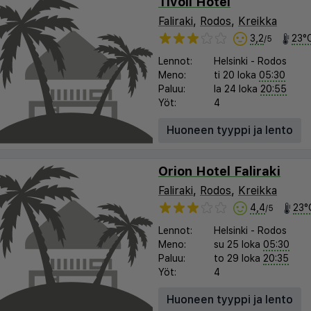
Tivoli Hotel
Faliraki
,
Rodos
,
Kreikka
3,2
23°
/5
Lennot:
Helsinki
-
Rodos
Meno:
ti 20 loka
05:30
Paluu:
la 24 loka
20:55
Yöt:
4
Huoneen tyyppi ja lento
Orion Hotel Faliraki
Faliraki
,
Rodos
,
Kreikka
4,4
23°
/5
Lennot:
Helsinki
-
Rodos
Meno:
su 25 loka
05:30
Paluu:
to 29 loka
20:35
Yöt:
4
Huoneen tyyppi ja lento