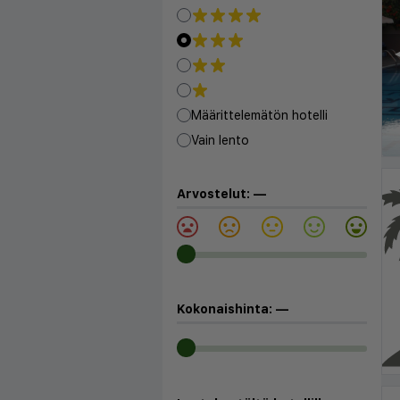
◀
Määrittelemätön hotelli
Vain lento
Arvostelut:
—
Kokonaishinta:
—