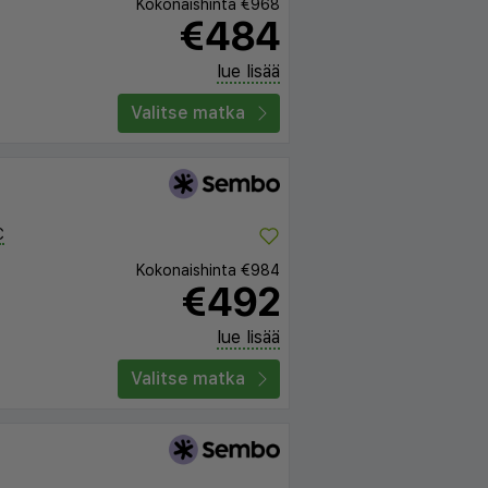
Kokonaishinta
€968
€484
lue lisää
Valitse matka
C
Kokonaishinta
€984
€492
lue lisää
Valitse matka