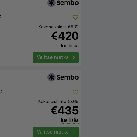
C
Kokonaishinta
€839
€420
lue lisää
Valitse matka
C
Kokonaishinta
€869
€435
lue lisää
Valitse matka