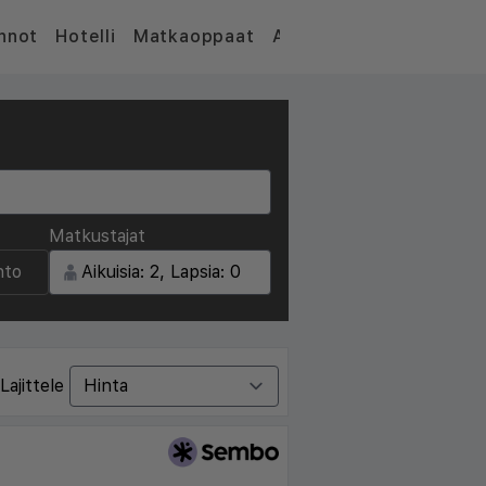
nnot
Hotelli
Matkaoppaat
Artikkelit
Matkustajat
nto
Lajittele