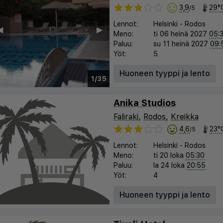
3,9
29°
/5
Lennot:
Helsinki
-
Rodos
︎
▶︎
Meno:
ti 06 heinä 2027
05:
Paluu:
su 11 heinä 2027
09:
Yöt:
5
Huoneen tyyppi ja lento
1/35
Anika Studios
Faliraki
,
Rodos
,
Kreikka
4,6
23°
/5
Lennot:
Helsinki
-
Rodos
Meno:
ti 20 loka
05:30
Paluu:
la 24 loka
20:55
Yöt:
4
Huoneen tyyppi ja lento