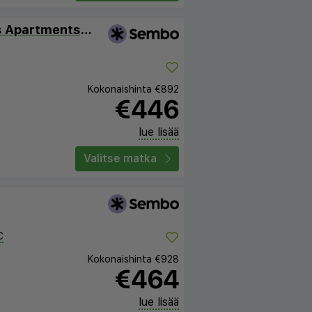
Casa Lyristis (ex Lyristis Apartments Plus)
Kokonaishinta
€892
€446
lue lisää
Valitse matka
C
Kokonaishinta
€928
€464
lue lisää