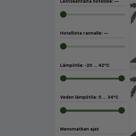
Lentokentältä hotellille:
—
Hotellista rannalle:
—
Lämpötila:
-20
...
42
°C
Veden lämpötila:
0
...
34
°C
Menomatkan ajat