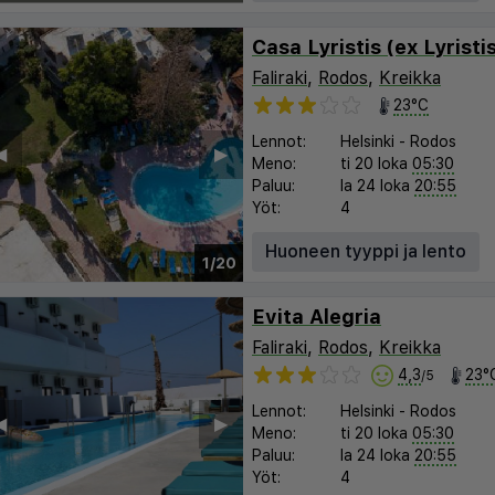
Faliraki
,
Rodos
,
Kreikka
23°C
Lennot:
Helsinki
-
Rodos
︎
▶︎
Meno:
ti 20 loka
05:30
Paluu:
la 24 loka
20:55
Yöt:
4
Huoneen tyyppi ja lento
1/20
Evita Alegria
Faliraki
,
Rodos
,
Kreikka
4,3
23°
/5
Lennot:
Helsinki
-
Rodos
︎
▶︎
Meno:
ti 20 loka
05:30
Paluu:
la 24 loka
20:55
Yöt:
4