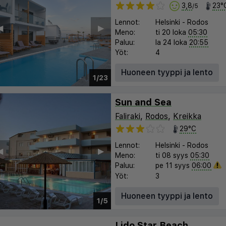
3,8
23°
/5
Lennot:
Helsinki
-
Rodos
︎
▶︎
Meno:
ti 20 loka
05:30
Paluu:
la 24 loka
20:55
Yöt:
4
Huoneen tyyppi ja lento
1/23
Sun and Sea
Faliraki
,
Rodos
,
Kreikka
29°C
Lennot:
Helsinki
-
Rodos
︎
▶︎
Meno:
ti 08 syys
05:30
Paluu:
pe 11 syys
06:00
Yöt:
3
Huoneen tyyppi ja lento
1/5
Lido Star Beach