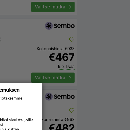
Valitse matka
C
Kokonaishinta
€933
€467
lue lisää
Valitse matka
kemuksen
rjotaksemme
C
Kokonaishinta
€963
si sivuista, joilla
€482
sti
i vaikuttaa