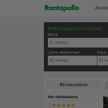
Äkkilä
Pakettimatkat Faliraki
Mistä
Lähtö aikaisintaan
Paluu 
93
hakutulosta
Alin tähtiluokitus