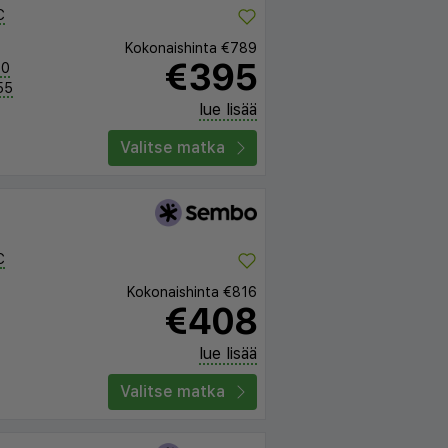
C
Kokonaishinta
€789
€395
30
55
lue lisää
Valitse matka
C
Kokonaishinta
€816
€408
lue lisää
Valitse matka