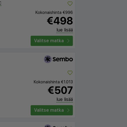
C
Kokonaishinta
€996
€498
lue lisää
Valitse matka
Kokonaishinta
€1.013
€507
lue lisää
Valitse matka