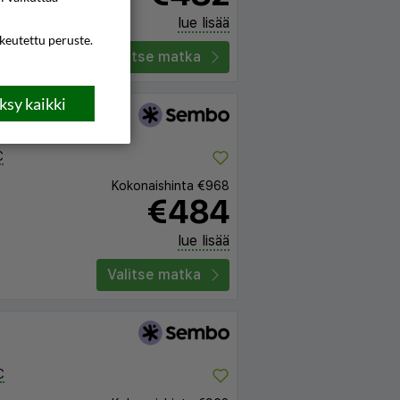
lue lisää
ikeutettu peruste.
Valitse matka
sy kaikki
C
Kokonaishinta
€968
€484
lue lisää
Valitse matka
C