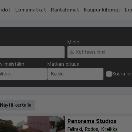
hdöt
Lomamatkat
Rantalomat
Kaupunkilomat
Le
Mihin
viimeistään
Matkan pituus
Suora le
Näytä kartalla
Panorama Studios
Faliraki
,
Rodos
,
Kreikka