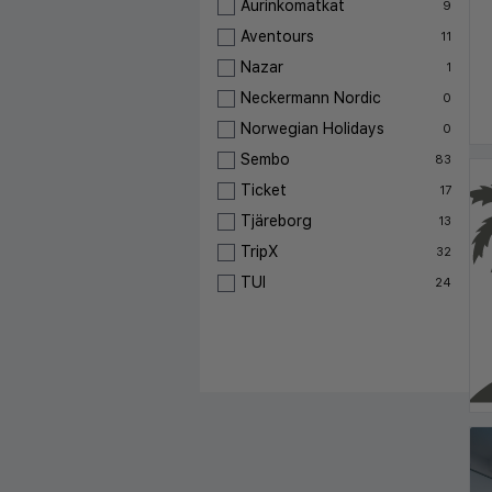
Aurinkomatkat
9
Aventours
11
Nazar
1
Neckermann Nordic
0
Norwegian Holidays
0
Sembo
83
Ticket
17
Tjäreborg
13
TripX
32
TUI
24