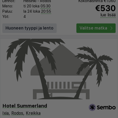
Lennot:
Helsinki
-
Rodos
Kokonaishinta
€1.060
€530
Meno:
ti 20 loka
05:30
Paluu:
la 24 loka
20:55
lue lisää
Yöt:
4
Huoneen tyyppi ja lento
Valitse matka
Hotel Summerland
Ixia
,
Rodos
,
Kreikka