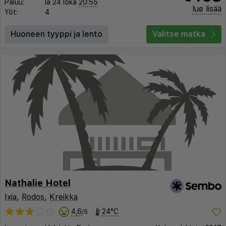
Paluu:
la 24 loka
20:55
lue lisää
Yöt:
4
Huoneen tyyppi ja lento
Valitse matka
Nathalie Hotel
Ixia
,
Rodos
,
Kreikka
4,6
24°C
/5