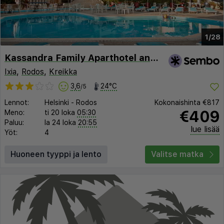
1/28
Kassandra Family Aparthotel and SPA
Ixia
,
Rodos
,
Kreikka
3,6
24°C
/5
Lennot:
Helsinki
-
Rodos
Kokonaishinta
€817
€409
Meno:
ti 20 loka
05:30
Paluu:
la 24 loka
20:55
lue lisää
Yöt:
4
Huoneen tyyppi ja lento
Valitse matka