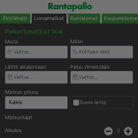
Äkkilähdöt
Lomamatkat
Rantalomat
Kaupunkiloma
Pakettimatkat Ixia
Mistä
Mihin
Lähtö aikaisintaan
Paluu viimeistään
Matkan pituus
Suora lento
Matkustajat
Aikuisia
2