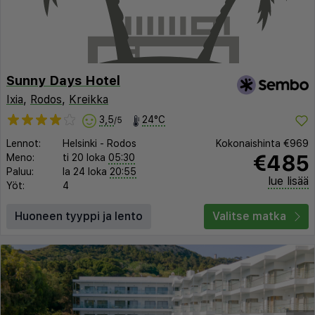
Sunny Days Hotel
Ixia
,
Rodos
,
Kreikka
3,5
24°C
/5
Lennot:
Helsinki
-
Rodos
Kokonaishinta
€969
€485
Meno:
ti 20 loka
05:30
Paluu:
la 24 loka
20:55
lue lisää
Yöt:
4
Huoneen tyyppi ja lento
Valitse matka