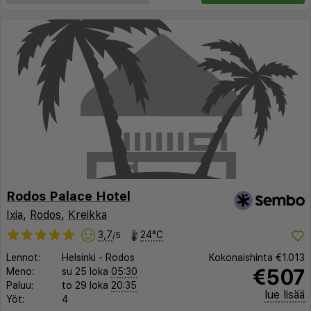
Rodos Palace Hotel
Ixia
,
Rodos
,
Kreikka
3,7
24°C
/5
Lennot:
Helsinki
-
Rodos
Kokonaishinta
€1.013
€507
Meno:
su 25 loka
05:30
Paluu:
to 29 loka
20:35
lue lisää
Yöt:
4