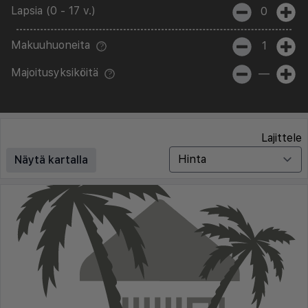
Lapsia (0 - 17 v.)
0
Makuuhuoneita
1
Majoitusyksiköitä
—
Lajittele
Näytä kartalla