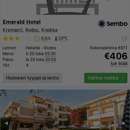
Emerald Hotel
Kremastí
,
Rodos
,
Kreikka
4,0
23°C
/5
Lennot:
Helsinki
-
Rodos
Kokonaishinta
€811
€406
Meno:
ti 20 loka
05:30
Paluu:
la 24 loka
20:55
lue lisää
Yöt:
4
Huoneen tyyppi ja lento
Valitse matka
◀︎
▶︎