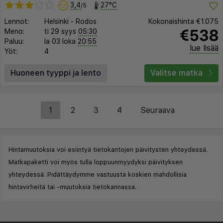
3,4
27°C
/5
Lennot:
Helsinki
-
Rodos
Kokonaishinta
€1.075
€538
Meno:
ti 29 syys
05:30
Paluu:
la 03 loka
20:55
lue lisää
Yöt:
4
Huoneen tyyppi ja lento
Valitse matka
1
2
3
4
Seuraava
Hintamuutoksia voi esiintyä tietokantojen päivitysten yhteydessä.
Matkapaketti voi myös tulla loppuunmyydyksi päivityksen
yhteydessä. Pidättäydymme vastuusta koskien mahdollisia
hintavirheitä tai -muutoksia tietokannassa.