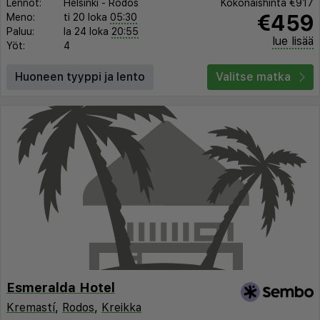
Lennot:
Helsinki
-
Rodos
Kokonaishinta
€917
€459
Meno:
ti 20 loka
05:30
Paluu:
la 24 loka
20:55
lue lisää
Yöt:
4
Huoneen tyyppi ja lento
Valitse matka
Esmeralda Hotel
Kremastí
,
Rodos
,
Kreikka