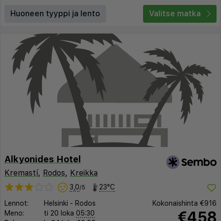
Huoneen tyyppi ja lento
Valitse matka
Alkyonides Hotel
Kremastí
,
Rodos
,
Kreikka
3,0
23°C
/5
Lennot:
Helsinki
-
Rodos
Kokonaishinta
€916
€458
Meno:
ti 20 loka
05:30