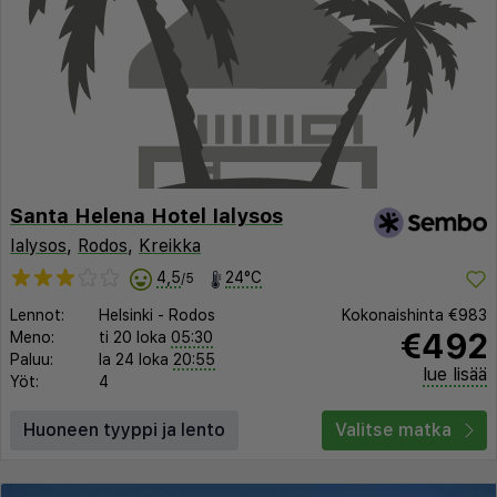
Santa Helena Hotel Ialysos
Ialysos
,
Rodos
,
Kreikka
4,5
24°C
/5
Lennot:
Helsinki
-
Rodos
Kokonaishinta
€983
€492
Meno:
ti 20 loka
05:30
Paluu:
la 24 loka
20:55
lue lisää
Yöt:
4
Huoneen tyyppi ja lento
Valitse matka