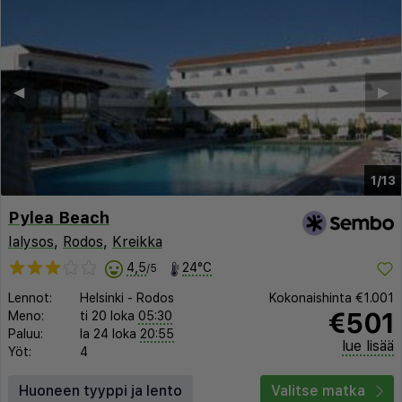
◀︎
▶︎
1/13
Pylea Beach
Ialysos
,
Rodos
,
Kreikka
4,5
24°C
/5
Lennot:
Helsinki
-
Rodos
Kokonaishinta
€1.001
€501
Meno:
ti 20 loka
05:30
Paluu:
la 24 loka
20:55
lue lisää
Yöt:
4
Huoneen tyyppi ja lento
Valitse matka