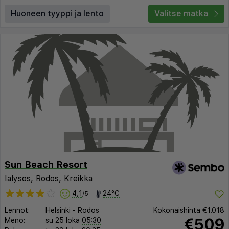
Huoneen tyyppi ja lento
Valitse matka
Sun Beach Resort
Ialysos
,
Rodos
,
Kreikka
4,1
24°C
/5
Lennot:
Helsinki
-
Rodos
Kokonaishinta
€1.018
€509
Meno:
su 25 loka
05:30