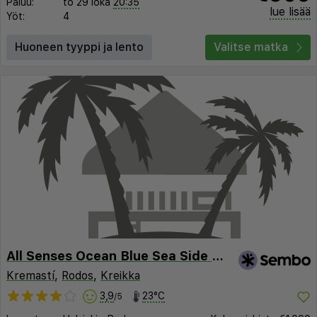
Paluu:
to 29 loka
20:35
lue lisää
Yöt:
4
Huoneen tyyppi ja lento
Valitse matka
All Senses Ocean Blue Sea Side Resort & Spa By Anayia Resorts
Kremastí
,
Rodos
,
Kreikka
3,9
23°C
/5