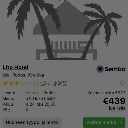
Lito Hotel
Ixia
,
Rodos
,
Kreikka
4,0
24°C
/5
Lennot:
Helsinki
-
Rodos
Kokonaishinta
€877
€439
Meno:
ti 20 loka
05:30
Paluu:
la 24 loka
20:55
lue lisää
Yöt:
4
Huoneen tyyppi ja lento
Valitse matka