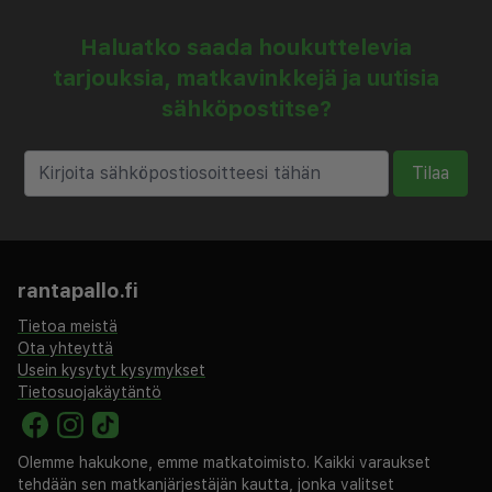
Haluatko saada houkuttelevia
tarjouksia, matkavinkkejä ja uutisia
sähköpostitse?
Tilaa
rantapallo.fi
Tietoa meistä
Ota yhteyttä
Usein kysytyt kysymykset
Tietosuojakäytäntö
Olemme hakukone, emme matkatoimisto. Kaikki varaukset
tehdään sen matkanjärjestäjän kautta, jonka valitset