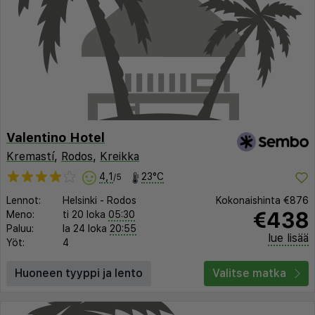
Valentino Hotel
Kremastí
,
Rodos
,
Kreikka
4,1
23°C
/5
Lennot:
Helsinki
-
Rodos
Kokonaishinta
€876
€438
Meno:
ti 20 loka
05:30
Paluu:
la 24 loka
20:55
lue lisää
Yöt:
4
Huoneen tyyppi ja lento
Valitse matka