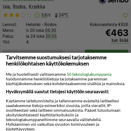
Ixia
,
Rodos
,
Kreikka
3,6
24°C
/5
Lennot:
Helsinki
-
Rodos
Kokonaishinta
€926
€463
Meno:
ti 20 loka
05:30
Paluu:
la 24 loka
20:55
lue lisää
Yöt:
4
Huoneen tyyppi ja lento
Valitse matka
Tarvitsemme suostumuksesi tarjotaksemme
henkilökohtaisen käyttökokemuksen
Me ja huolellisesti valitsemamme
50 teknologiakumppania
hyödynnämme henkilötietoja tarjotaksemme paremman
käyttäjäkokemuksen sekä kohdentaaksemme sisältöä ja mainoksia.
Hyväksymällä suostut tietojesi käyttöön seuraavasti:
Käytämme laitetunnisteita ja tallennamme evästeitä laitteellesi
saadaksemme tietoja esimerkiksi sivuista, joilla vierailit, IP-
osoitteestasi sekä laitteesi ominaisuuksista. Pääset tutustumaan
yksityiskohtaisesti käyttötarkoituksiin ja
teknologiakumppaneihimme seuraavalla välilehdellä.
Hylkääminen voi vaikuttaa sivuston toimivuuteen ja
käytettävyyteen.