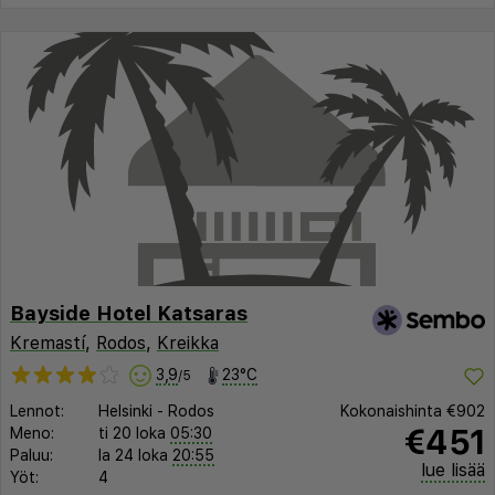
Bayside Hotel Katsaras
Kremastí
,
Rodos
,
Kreikka
3,9
23°C
/5
Lennot:
Helsinki
-
Rodos
Kokonaishinta
€902
€451
Meno:
ti 20 loka
05:30
Paluu:
la 24 loka
20:55
lue lisää
Yöt:
4