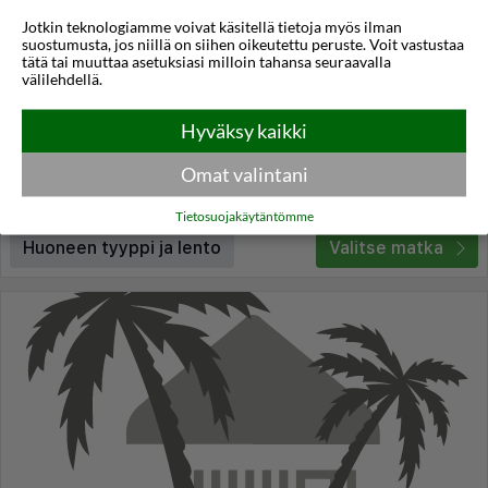
Jotkin teknologiamme voivat käsitellä tietoja myös ilman
Dionysos Hotel
suostumusta, jos niillä on siihen oikeutettu peruste. Voit vastustaa
tätä tai muuttaa asetuksiasi milloin tahansa seuraavalla
Ixia
,
Rodos
,
Kreikka
välilehdellä.
4,4
24°C
/5
Hyväksy kaikki
Lennot:
Helsinki
-
Rodos
Kokonaishinta
€931
€466
Meno:
ti 20 loka
05:30
Omat valintani
Paluu:
la 24 loka
20:55
lue lisää
Yöt:
4
Tietosuojakäytäntömme
Huoneen tyyppi ja lento
Valitse matka