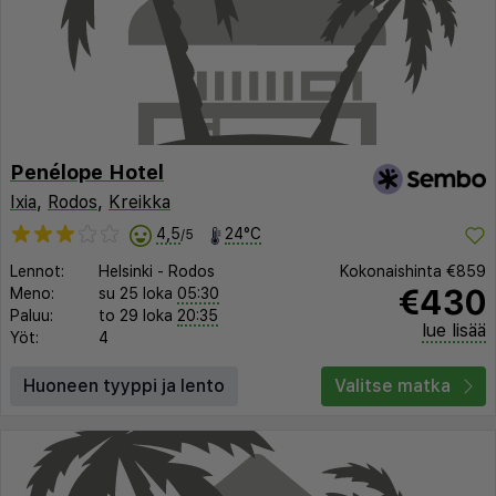
Penélope Hotel
Ixia
,
Rodos
,
Kreikka
4,5
24°C
/5
Lennot:
Helsinki
-
Rodos
Kokonaishinta
€859
€430
Meno:
su 25 loka
05:30
Paluu:
to 29 loka
20:35
lue lisää
Yöt:
4
Huoneen tyyppi ja lento
Valitse matka