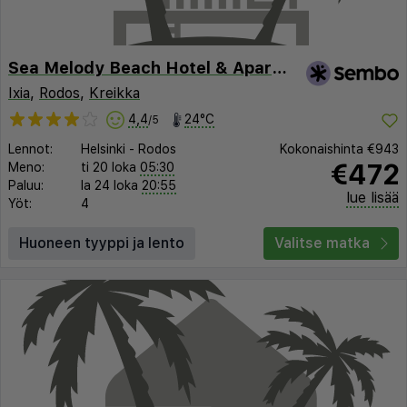
Sea Melody Beach Hotel & Apartments
Ixia
,
Rodos
,
Kreikka
4,4
24°C
/5
Lennot:
Helsinki
-
Rodos
Kokonaishinta
€943
€472
Meno:
ti 20 loka
05:30
Paluu:
la 24 loka
20:55
lue lisää
Yöt:
4
Huoneen tyyppi ja lento
Valitse matka