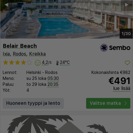
◀︎
▶︎
1/30
Belair Beach
Ixia
,
Rodos
,
Kreikka
4,2
24°C
/5
Lennot:
Helsinki
-
Rodos
Kokonaishinta
€982
€491
Meno:
su 25 loka
05:30
Paluu:
to 29 loka
20:35
lue lisää
Yöt:
4
Huoneen tyyppi ja lento
Valitse matka