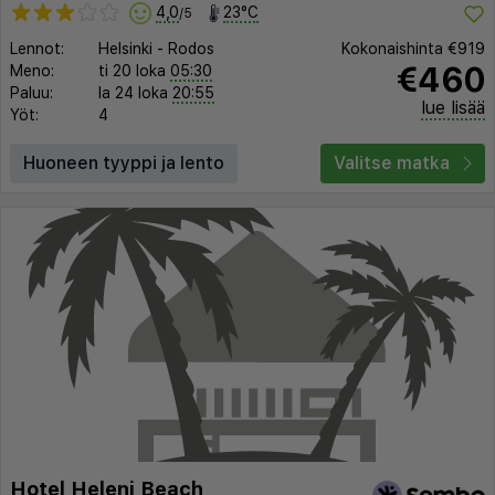
4,0
23°C
/5
Lennot:
Helsinki
-
Rodos
Kokonaishinta
€919
€460
Meno:
ti 20 loka
05:30
Paluu:
la 24 loka
20:55
lue lisää
Yöt:
4
Huoneen tyyppi ja lento
Valitse matka
Hotel Heleni Beach