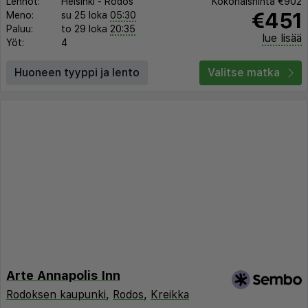
Lennot:
Helsinki
-
Rodos
Kokonaishinta
€902
€451
Meno:
su 25 loka
05:30
Paluu:
to 29 loka
20:35
lue lisää
Yöt:
4
Huoneen tyyppi ja lento
Valitse matka
Arte Annapolis Inn
Rodoksen kaupunki
,
Rodos
,
Kreikka