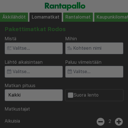
Äkkilähdöt
Lomamatkat
Rantalomat
Kaupunkiloma
Pakettimatkat Rodos
Mistä
Mihin
Lähtö aikaisintaan
Paluu viimeistään
Matkan pituus
Suora lento
Matkustajat
Aikuisia
2