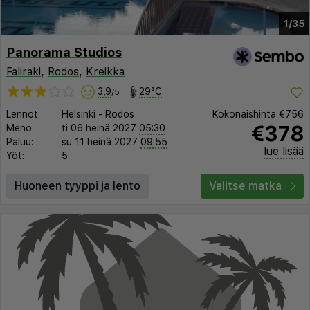
1/35
Panorama Studios
Faliraki
,
Rodos
,
Kreikka
3,9
29°C
/5
Lennot:
Helsinki
-
Rodos
Kokonaishinta
€756
€378
Meno:
ti 06 heinä 2027
05:30
Paluu:
su 11 heinä 2027
09:55
lue lisää
Yöt:
5
Huoneen tyyppi ja lento
Valitse matka