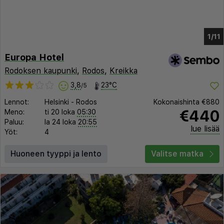
1/6
Europa Hotel
Rodoksen kaupunki
,
Rodos
,
Kreikka
3,8
23°C
/5
Lennot:
Helsinki
-
Rodos
Kokonaishinta
€880
€440
Meno:
ti 20 loka
05:30
Paluu:
la 24 loka
20:55
lue lisää
Yöt:
4
Huoneen tyyppi ja lento
Valitse matka