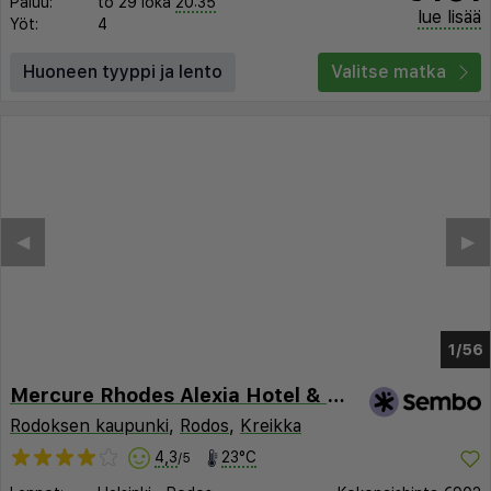
Paluu:
to 29 loka
20:35
lue lisää
Yöt:
4
Huoneen tyyppi ja lento
Valitse matka
◀︎
▶︎
1/51
Mercure Rhodes Alexia Hotel & Spa
Rodoksen kaupunki
,
Rodos
,
Kreikka
4,3
23°C
/5