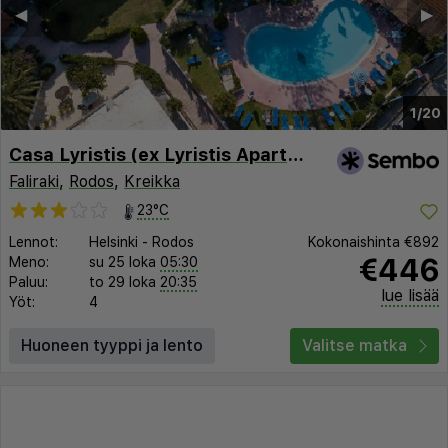
◀︎
▶︎
1/20
Casa Lyristis (ex Lyristis Apartments Plus)
Faliraki
,
Rodos
,
Kreikka
23°C
Lennot:
Helsinki
-
Rodos
Kokonaishinta
€892
€446
Meno:
su 25 loka
05:30
Paluu:
to 29 loka
20:35
lue lisää
Yöt:
4
Huoneen tyyppi ja lento
Valitse matka