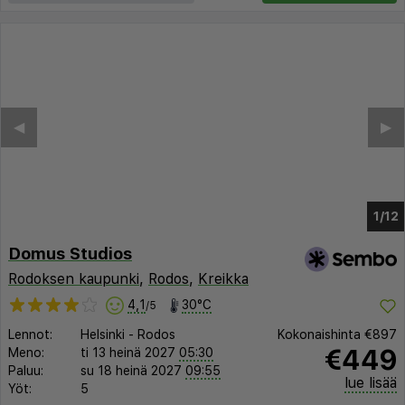
◀︎
▶︎
1/8
Domus Studios
Rodoksen kaupunki
,
Rodos
,
Kreikka
4,1
30°C
/5
Lennot:
Helsinki
-
Rodos
Kokonaishinta
€897
€449
Meno:
ti 13 heinä 2027
05:30
Paluu:
su 18 heinä 2027
09:55
lue lisää
Yöt:
5