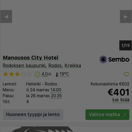
◀︎
▶︎
1/10
Manousos City Hotel
Rodoksen kaupunki
,
Rodos
,
Kreikka
4,0
19°C
/5
Lennot:
Helsinki
-
Rodos
Kokonaishinta
€802
€401
Meno:
ti 24 marras
14:00
Paluu:
la 28 marras
20:35
lue lisää
Yöt:
4
Huoneen tyyppi ja lento
Valitse matka