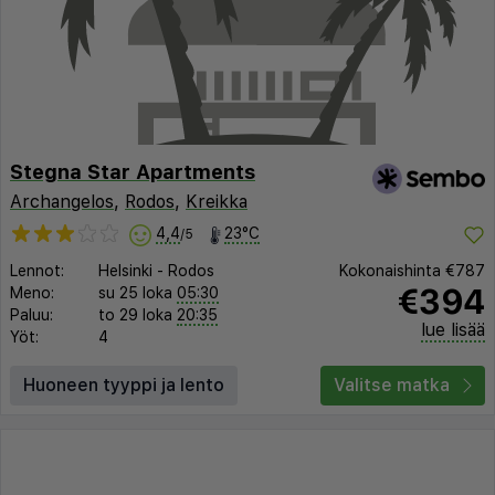
Stegna Star Apartments
Archangelos
,
Rodos
,
Kreikka
4,4
23°C
/5
Lennot:
Helsinki
-
Rodos
Kokonaishinta
€787
€394
Meno:
su 25 loka
05:30
Paluu:
to 29 loka
20:35
lue lisää
Yöt:
4
Huoneen tyyppi ja lento
Valitse matka