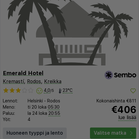
Emerald Hotel
Kremastí
,
Rodos
,
Kreikka
4,0
23°C
/5
Lennot:
Helsinki
-
Rodos
Kokonaishinta
€811
€406
Meno:
ti 20 loka
05:30
Paluu:
la 24 loka
20:55
lue lisää
Yöt:
4
Huoneen tyyppi ja lento
Valitse matka