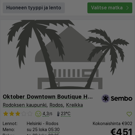
Huoneen tyyppi ja lento
Valitse matka
Oktober Downtown Boutique Hotel
Rodoksen kaupunki
,
Rodos
,
Kreikka
4,3
23°C
/5
Lennot:
Helsinki
-
Rodos
Kokonaishinta
€902
€451
Meno:
su 25 loka
05:30