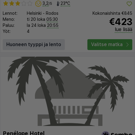
3,2
23°C
/5
Lennot:
Helsinki
-
Rodos
Kokonaishinta
€845
€423
Meno:
ti 20 loka
05:30
Paluu:
la 24 loka
20:55
lue lisää
Yöt:
4
Huoneen tyyppi ja lento
Valitse matka
Penélope Hotel