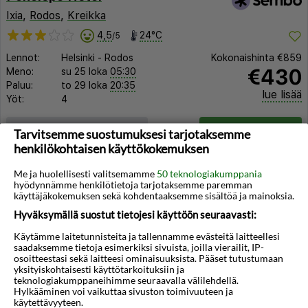
Ixia
,
Rodos
,
Kreikka
4,5
24°C
/5
Lennot:
Helsinki
-
Rodos
Kokonaishinta
€859
€430
Meno:
su 25 loka
05:30
Paluu:
to 29 loka
20:35
lue lisää
Yöt:
4
Huoneen tyyppi ja lento
Valitse matka
Tarvitsemme suostumuksesi tarjotaksemme
henkilökohtaisen käyttökokemuksen
Me ja huolellisesti valitsemamme
50 teknologiakumppania
hyödynnämme henkilötietoja tarjotaksemme paremman
käyttäjäkokemuksen sekä kohdentaaksemme sisältöä ja mainoksia.
Hyväksymällä suostut tietojesi käyttöön seuraavasti:
Käytämme laitetunnisteita ja tallennamme evästeitä laitteellesi
saadaksemme tietoja esimerkiksi sivuista, joilla vierailit, IP-
osoitteestasi sekä laitteesi ominaisuuksista. Pääset tutustumaan
yksityiskohtaisesti käyttötarkoituksiin ja
teknologiakumppaneihimme seuraavalla välilehdellä.
Hylkääminen voi vaikuttaa sivuston toimivuuteen ja
käytettävyyteen.