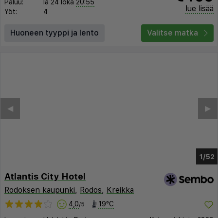
Paluu:
la 24 loka
20:55
lue lisää
Yöt:
4
Huoneen tyyppi ja lento
Valitse matka
◀︎
▶︎
1/46
Atlantis City Hotel
Rodoksen kaupunki
,
Rodos
,
Kreikka
4,0
19°C
/5