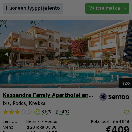
Huoneen tyyppi ja lento
Valitse matka
◀︎
▶︎
1/28
Kassandra Family Aparthotel and SPA
Ixia
,
Rodos
,
Kreikka
3,6
24°C
/5
Lennot:
Helsinki
-
Rodos
Kokonaishinta
€818
€409
Meno:
ti 20 loka
05:30