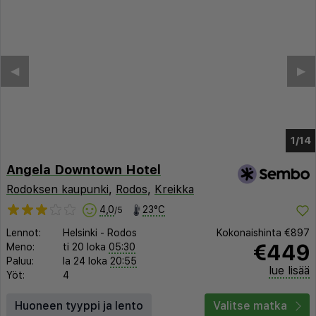
◀︎
▶︎
1/9
Angela Downtown Hotel
Rodoksen kaupunki
,
Rodos
,
Kreikka
4,0
23°C
/5
Lennot:
Helsinki
-
Rodos
Kokonaishinta
€897
€449
Meno:
ti 20 loka
05:30
Paluu:
la 24 loka
20:55
lue lisää
Yöt:
4
Huoneen tyyppi ja lento
Valitse matka