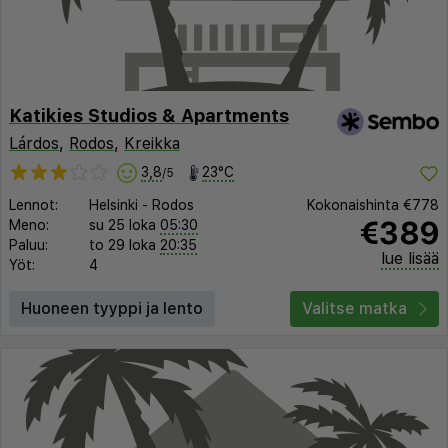
Katikies Studios & Apartments
Lárdos
,
Rodos
,
Kreikka
3,8
23°C
/5
Lennot:
Helsinki
-
Rodos
Kokonaishinta
€778
€389
Meno:
su 25 loka
05:30
Paluu:
to 29 loka
20:35
lue lisää
Yöt:
4
Huoneen tyyppi ja lento
Valitse matka