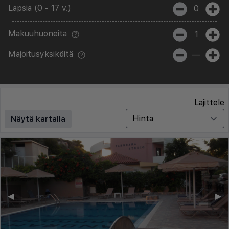
Lapsia (0 - 17 v.)
0
Makuuhuoneita
1
Majoitusyksiköitä
—
Lajittele
Näytä kartalla
◀︎
▶︎