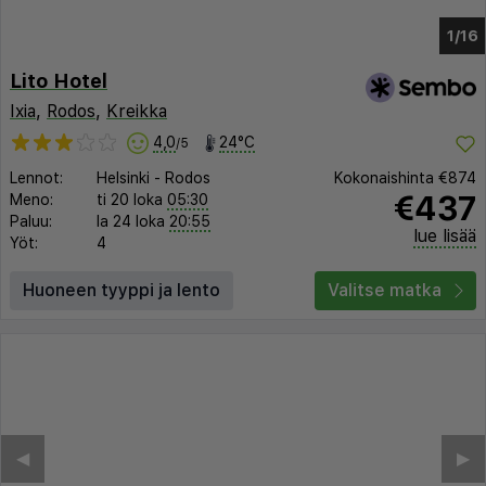
1/10
Lito Hotel
Ixia
,
Rodos
,
Kreikka
4,0
24°C
/5
Lennot:
Helsinki
-
Rodos
Kokonaishinta
€874
€437
Meno:
ti 20 loka
05:30
Paluu:
la 24 loka
20:55
lue lisää
Yöt:
4
Huoneen tyyppi ja lento
Valitse matka
◀︎
▶︎