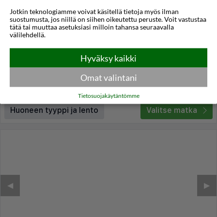
Jotkin teknologiamme voivat käsitellä tietoja myös ilman
Valentino Hotel
suostumusta, jos niillä on siihen oikeutettu peruste. Voit vastustaa
tätä tai muuttaa asetuksiasi milloin tahansa seuraavalla
Kremastí
,
Rodos
,
Kreikka
välilehdellä.
4,1
21°C
/5
Hyväksy kaikki
Lennot:
Helsinki
-
Rodos
Kokonaishinta
€872
€436
Meno:
ti 03 marras
14:00
Omat valintani
Paluu:
la 07 marras
20:35
lue lisää
Yöt:
4
Tietosuojakäytäntömme
Huoneen tyyppi ja lento
Valitse matka
◀︎
▶︎