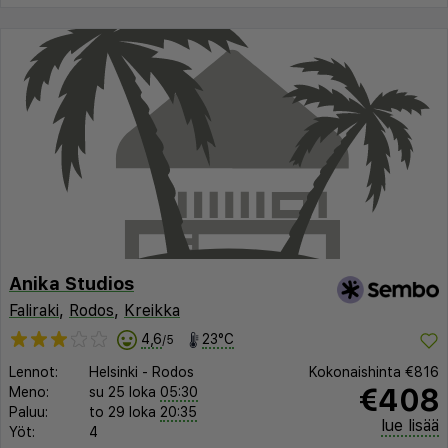
Anika Studios
Faliraki
,
Rodos
,
Kreikka
4,6
23°C
/5
Lennot:
Helsinki
-
Rodos
Kokonaishinta
€816
€408
Meno:
su 25 loka
05:30
Paluu:
to 29 loka
20:35
lue lisää
Yöt:
4