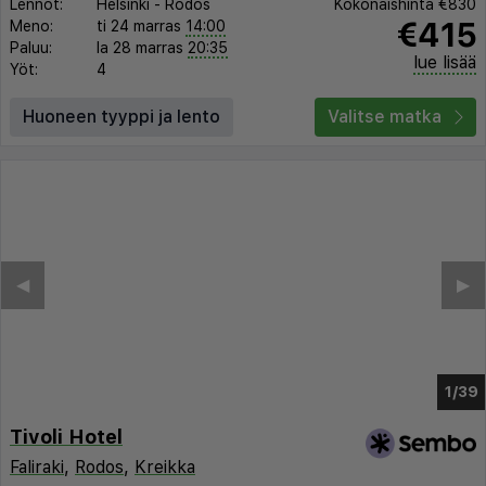
Lennot:
Helsinki
-
Rodos
Kokonaishinta
€830
€415
Meno:
ti 24 marras
14:00
Paluu:
la 28 marras
20:35
lue lisää
Yöt:
4
Huoneen tyyppi ja lento
Valitse matka
◀︎
▶︎
1/35
Tivoli Hotel
Faliraki
,
Rodos
,
Kreikka