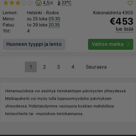
4,5
23°C
/5
Lennot:
Helsinki
-
Rodos
Kokonaishinta
€905
€453
Meno:
su 25 loka
05:30
Paluu:
to 29 loka
20:35
lue lisää
Yöt:
4
Huoneen tyyppi ja lento
Valitse matka
1
2
3
4
Seuraava
Hintamuutoksia voi esiintyä tietokantojen päivitysten yhteydessä.
Matkapaketti voi myös tulla loppuunmyydyksi päivityksen
yhteydessä. Pidättäydymme vastuusta koskien mahdollisia
hintavirheitä tai -muutoksia tietokannassa.