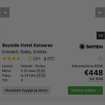
Bayside Hotel Katsaras
Kremastí
,
Rodos
,
Kreikka
3,9
23°C
/5
Lennot:
Helsinki
-
Rodos
Kokonaishinta
€896
€448
Meno:
ti 20 loka
05:30
Paluu:
la 24 loka
20:55
lue lisää
Yöt:
4
Huoneen tyyppi ja lento
Valitse matka