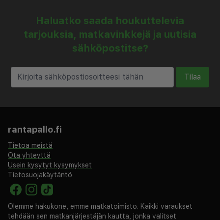
Haluatko saada houkuttelevia
tarjouksia, matkavinkkejä ja uutisia
sähköpostitse?
Tilaa
rantapallo.fi
Tietoa meistä
Ota yhteyttä
Usein kysytyt kysymykset
Tietosuojakäytäntö
Olemme hakukone, emme matkatoimisto. Kaikki varaukset
tehdään sen matkanjärjestäjän kautta, jonka valitset