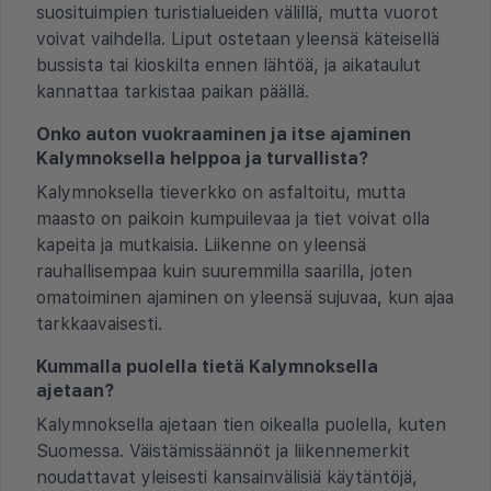
suosituimpien turistialueiden välillä, mutta vuorot
voivat vaihdella. Liput ostetaan yleensä käteisellä
bussista tai kioskilta ennen lähtöä, ja aikataulut
kannattaa tarkistaa paikan päällä.
Onko auton vuokraaminen ja itse ajaminen
Kalymnoksella helppoa ja turvallista?
Kalymnoksella tieverkko on asfaltoitu, mutta
maasto on paikoin kumpuilevaa ja tiet voivat olla
kapeita ja mutkaisia. Liikenne on yleensä
rauhallisempaa kuin suuremmilla saarilla, joten
omatoiminen ajaminen on yleensä sujuvaa, kun ajaa
tarkkaavaisesti.
Kummalla puolella tietä Kalymnoksella
ajetaan?
Kalymnoksella ajetaan tien oikealla puolella, kuten
Suomessa. Väistämissäännöt ja liikennemerkit
noudattavat yleisesti kansainvälisiä käytäntöjä,