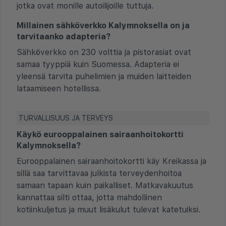
jotka ovat monille autoilijoille tuttuja.
Millainen sähköverkko Kalymnoksella on ja
tarvitaanko adapteria?
Sähköverkko on 230 volttia ja pistorasiat ovat
samaa tyyppiä kuin Suomessa. Adapteria ei
yleensä tarvita puhelimien ja muiden laitteiden
lataamiseen hotellissa.
TURVALLISUUS JA TERVEYS
Käykö eurooppalainen sairaanhoitokortti
Kalymnoksella?
Eurooppalainen sairaanhoitokortti käy Kreikassa ja
sillä saa tarvittavaa julkista terveydenhoitoa
samaan tapaan kuin paikalliset. Matkavakuutus
kannattaa silti ottaa, jotta mahdollinen
kotiinkuljetus ja muut lisäkulut tulevat katetuiksi.