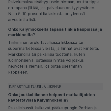
Palvelumaksu sisältyy usein hintaan, mutta tippiä
on tapana jättää, jos palveluun on tyytyväinen.
Noin 5-10 prosenttia laskusta on yleensä
arvostettu lisä.
Onko Kalymnoksella tapana tinkiä kaupoissa ja
markkinoilla?
Tinkiminen ei ole tavallisissa liikkeissä tai
supermarketeissa yleistä, ja hinnat ovat kiinteitä.
Markkinoilla tai paikallisia tuotteita, kuten
luonnonsieniä, ostaessa hintaa voi joskus
neuvotella hieman, jos ostaa useamman
kappaleen.
INFRASTRUKTUURI JA LIIKENNE
Onko joukkoliikenne helposti matkailijoiden
käytettävissä Kalymnoksella?
Paikallisbussit kulkevat pääkaupungin Pothian ja