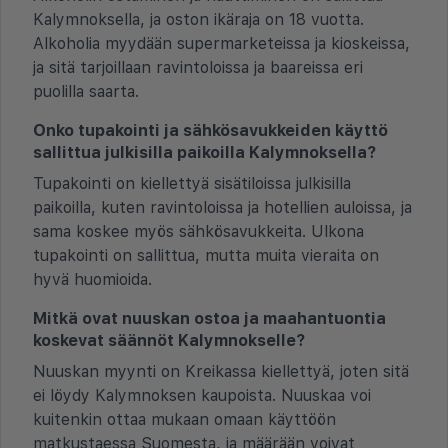
Kalymnoksella, ja oston ikäraja on 18 vuotta.
Alkoholia myydään supermarketeissa ja kioskeissa,
ja sitä tarjoillaan ravintoloissa ja baareissa eri
puolilla saarta.
Onko tupakointi ja sähkösavukkeiden käyttö
sallittua julkisilla paikoilla Kalymnoksella?
Tupakointi on kiellettyä sisätiloissa julkisilla
paikoilla, kuten ravintoloissa ja hotellien auloissa, ja
sama koskee myös sähkösavukkeita. Ulkona
tupakointi on sallittua, mutta muita vieraita on
hyvä huomioida.
Mitkä ovat nuuskan ostoa ja maahantuontia
koskevat säännöt Kalymnokselle?
Nuuskan myynti on Kreikassa kiellettyä, joten sitä
ei löydy Kalymnoksen kaupoista. Nuuskaa voi
kuitenkin ottaa mukaan omaan käyttöön
matkustaessa Suomesta, ja määrään voivat