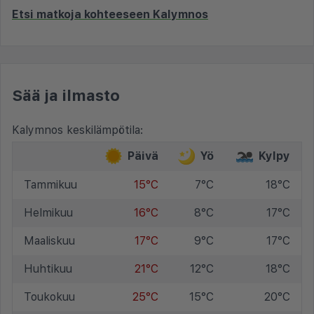
Etsi matkoja kohteeseen Kalymnos
Sää ja ilmasto
Kalymnos keskilämpötila:
Päivä
Yö
Kylpy
Tammikuu
15°C
7°C
18°C
Helmikuu
16°C
8°C
17°C
Maaliskuu
17°C
9°C
17°C
Huhtikuu
21°C
12°C
18°C
Toukokuu
25°C
15°C
20°C