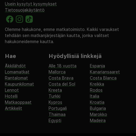
Usein kysytyt kysymykset
Tietosuojakäytäntö
Olemme hakukone, emme matkatoimisto. Kaikki varaukset
tehdään sen matkanjärjestäjän kautta, jonka valitset
hakukoneidemme kautta.
Hae
Hyödyllisiä linkkejä
Äkkilähdöt
Alle 18 vuotta
Espanja
Lomamatkat
Mallorca
Kanariansaaret
Rantalomat
Costa Brava
Costa Blanca
Kaupunkilomat
Costa del Sol
Kreikka
Lennot
Kreeta
Rodos
Hotelli
Turkki
Italia
Matkaoppaat
Kypros
Kroatia
Artikkelit
Portugali
Bulgaria
Thaimaa
Marokko
Egypti
Madeira