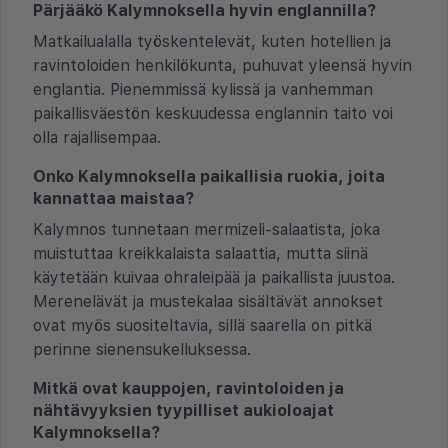
Pärjääkö Kalymnoksella hyvin englannilla?
Matkailualalla työskentelevät, kuten hotellien ja
ravintoloiden henkilökunta, puhuvat yleensä hyvin
englantia. Pienemmissä kylissä ja vanhemman
paikallisväestön keskuudessa englannin taito voi
olla rajallisempaa.
Onko Kalymnoksella paikallisia ruokia, joita
kannattaa maistaa?
Kalymnos tunnetaan mermizeli-salaatista, joka
muistuttaa kreikkalaista salaattia, mutta siinä
käytetään kuivaa ohraleipää ja paikallista juustoa.
Merenelävät ja mustekalaa sisältävät annokset
ovat myös suositeltavia, sillä saarella on pitkä
perinne sienensukelluksessa.
Mitkä ovat kauppojen, ravintoloiden ja
nähtävyyksien tyypilliset aukioloajat
Kalymnoksella?