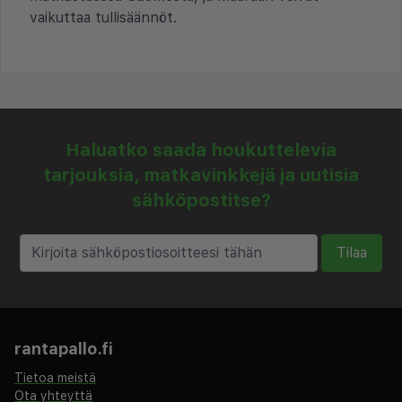
vaikuttaa tullisäännöt.
Haluatko saada houkuttelevia
tarjouksia, matkavinkkejä ja uutisia
sähköpostitse?
Tilaa
rantapallo.fi
Tietoa meistä
Ota yhteyttä