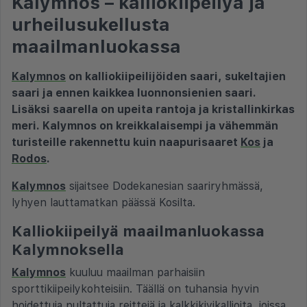
Kalymnos – kalliokiipeilyä ja
urheilusukellusta
maailmanluokassa
Kalymnos
on kalliokiipeilijöiden saari, sukeltajien
saari ja ennen kaikkea luonnonsienien saari.
Lisäksi saarella on upeita rantoja ja kristallinkirkas
meri. Kalymnos on kreikkalaisempi ja vähemmän
turisteille rakennettu kuin naapurisaaret
Kos
ja
Rodos
.
Kalymnos
sijaitsee Dodekanesian saariryhmässä,
lyhyen lauttamatkan päässä Kosilta.
Kalliokiipeilyä maailmanluokassa
Kalymnoksella
Kalymnos
kuuluu maailman parhaisiin
sporttikiipeilykohteisiin. Täällä on tuhansia hyvin
hoidettuja pultattuja reittejä ja kalkkikivikallioita, joissa