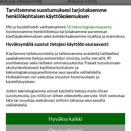
Tarvitsemme suostumuksesi tarjotaksemme
henkilökohtaisen käyttökokemuksen
Me ja huolellisesti valitsemamme
50 teknologiakumppania
hyödynnämme henkilötietoja tarjotaksemme paremman
käyttäjäkokemuksen sekä kohdentaaksemme sisältöä ja mainoksia.
Hyväksymällä suostut tietojesi käyttöön seuraavasti:
Peloponnes
Poros
Käytämme laitetunnisteita ja tallennamme evästeitä laitteellesi
saadaksemme tietoja esimerkiksi sivuista, joilla vierailit, IP-
osoitteestasi sekä laitteesi ominaisuuksista. Pääset tutustumaan
yksityiskohtaisesti käyttötarkoituksiin ja
teknologiakumppaneihimme seuraavalla välilehdellä.
Hylkääminen voi vaikuttaa sivuston toimivuuteen ja
käytettävyyteen.
Jotkin teknologiamme voivat käsitellä tietoja myös ilman
suostumusta, jos niillä on siihen oikeutettu peruste. Voit vastustaa
tätä tai muuttaa asetuksiasi milloin tahansa seuraavalla
välilehdellä.
Preveza
Rodos
Hyväksy kaikki
Omat valintani