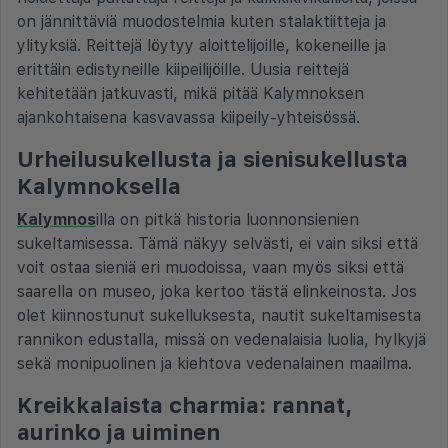
on jännittäviä muodostelmia kuten stalaktiitteja ja
ylityksiä. Reittejä löytyy aloittelijoille, kokeneille ja
erittäin edistyneille kiipeilijöille. Uusia reittejä
kehitetään jatkuvasti, mikä pitää Kalymnoksen
ajankohtaisena kasvavassa kiipeily-yhteisössä.
Urheilusukellusta ja sienisukellusta
Kalymnoksella
Kalymnos
illa on pitkä historia luonnonsienien
sukeltamisessa. Tämä näkyy selvästi, ei vain siksi että
voit ostaa sieniä eri muodoissa, vaan myös siksi että
saarella on museo, joka kertoo tästä elinkeinosta. Jos
olet kiinnostunut sukelluksesta, nautit sukeltamisesta
rannikon edustalla, missä on vedenalaisia luolia, hylkyjä
sekä monipuolinen ja kiehtova vedenalainen maailma.
Kreikkalaista charmia: rannat,
aurinko ja uiminen