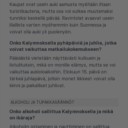
Kaupat ovat usein auki aamusta myöhään iltaan
turistikautena, mutta osa voi sulkea muutamaksi
tunniksi keskellä päivää. Ravintolat avaavat usein
illallista varten myöhemmin kuin Suomessa ja
voivat olla auki yli puolenyön.
Onko Kalymnoksella pyhäpäiviä ja juhlia, jotka
voivat vaikuttaa matkailukokemukseen?
Pääsiäistä vietetään näyttävästi kulkuein ja
ilotulituksin, mikä on monille elämys, mutta se voi
vaikuttaa aukioloaikoihin. Elokuun 15. päivä on
tärkeä juhlapäivä, jolloin monet liikkeet voivat olla
kiinni ja paikalliset juhlivat.
ALKOHOLI JA TUPAKKASÄÄNNÖT
Onko alkoholi sallittua Kalymnoksella ja mikä
on ikäraja?
Alkoholin ostaminen ja nauttiminen on sallittua