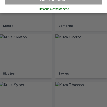
Tietosuojakäytäntömme
Samos
Santorini
Skiatos
Skyros