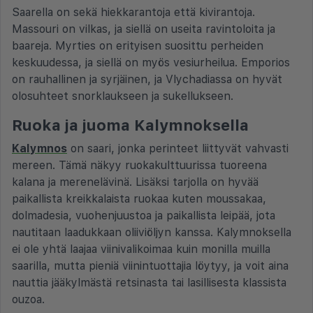
Saarella on sekä hiekkarantoja että kivirantoja.
Massouri on vilkas, ja siellä on useita ravintoloita ja
baareja. Myrties on erityisen suosittu perheiden
keskuudessa, ja siellä on myös vesiurheilua. Emporios
on rauhallinen ja syrjäinen, ja Vlychadiassa on hyvät
olosuhteet snorklaukseen ja sukellukseen.
Ruoka ja juoma Kalymnoksella
Kalymnos
on saari, jonka perinteet liittyvät vahvasti
mereen. Tämä näkyy ruokakulttuurissa tuoreena
kalana ja merenelävinä. Lisäksi tarjolla on hyvää
paikallista kreikkalaista ruokaa kuten moussakaa,
dolmadesia, vuohenjuustoa ja paikallista leipää, jota
nautitaan laadukkaan oliiviöljyn kanssa. Kalymnoksella
ei ole yhtä laajaa viinivalikoimaa kuin monilla muilla
saarilla, mutta pieniä viinintuottajia löytyy, ja voit aina
nauttia jääkylmästä retsinasta tai lasillisesta klassista
ouzoa.