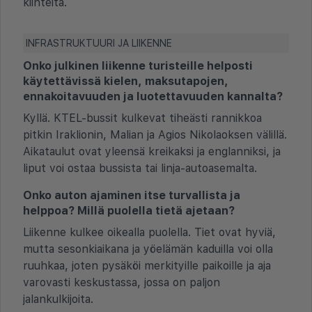
kiinteitä.
INFRASTRUKTUURI JA LIIKENNE
Onko julkinen liikenne turisteille helposti
käytettävissä kielen, maksutapojen,
ennakoitavuuden ja luotettavuuden kannalta?
Kyllä. KTEL-bussit kulkevat tiheästi rannikkoa
pitkin Iraklionin, Malian ja Agios Nikolaoksen välillä.
Aikataulut ovat yleensä kreikaksi ja englanniksi, ja
liput voi ostaa bussista tai linja-autoasemalta.
Onko auton ajaminen itse turvallista ja
helppoa? Millä puolella tietä ajetaan?
Liikenne kulkee oikealla puolella. Tiet ovat hyviä,
mutta sesonkiaikana ja yöelämän kaduilla voi olla
ruuhkaa, joten pysäköi merkityille paikoille ja aja
varovasti keskustassa, jossa on paljon
jalankulkijoita.