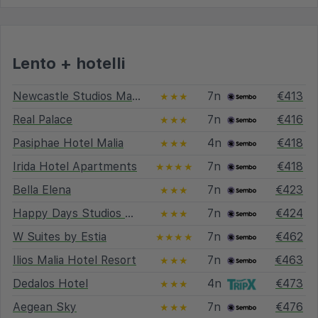
Lento + hotelli
Newcastle Studios Malia
7n
€413
★★★
Real Palace
7n
€416
★★★
Pasiphae Hotel Malia
4n
€418
★★★
Irida Hotel Apartments
7n
€418
★★★★
Bella Elena
7n
€423
★★★
Happy Days Studios Malia
7n
€424
★★★
W Suites by Estia
7n
€462
★★★★
Ilios Malia Hotel Resort
7n
€463
★★★
Dedalos Hotel
4n
€473
★★★
Aegean Sky
7n
€476
★★★