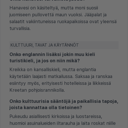
Hanavesi on käsiteltyä, mutta moni suosii
juomiseen pullovettä maun vuoksi. Jääpalat ja
salaatit vakiintuneissa ruokapaikoissa ovat yleensä
turvallisia.
KULTTUURI, TAVAT JA KÄYTÄNNÖT
Onko englannin lisäksi jokin muu kieli
turistikieli, ja jos on niin mikä?
Kreikka on kansalliskieli, mutta englantia
käytetään laajasti matkailussa. Saksaa ja ranskaa
esiintyy myös, erityisesti hotelleissa ja liikkeissä
Kreetan pohjoisrannikolla.
Onko kulttuurisia sääntöjä ja paikallisia tapoja,
joista kannattaa olla tietoinen?
Pukeudu asiallisesti kirkoissa ja luostareissa,
huomioi asuinalueiden iltarauha ja laita roskat niille