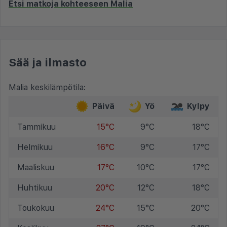
Etsi matkoja kohteeseen Malia
Sää ja ilmasto
Malia keskilämpötila:
Päivä
Yö
Kylpy
Tammikuu
15°C
9°C
18°C
Helmikuu
16°C
9°C
17°C
Maaliskuu
17°C
10°C
17°C
Huhtikuu
20°C
12°C
18°C
Toukokuu
24°C
15°C
20°C