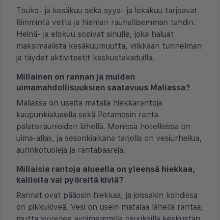
Touko- ja kesäkuu sekä syys- ja lokakuu tarjoavat
lämmintä vettä ja hieman rauhallisemman tahdin.
Heinä- ja elokuu sopivat sinulle, joka haluat
maksimaalista kesäkuumuutta, vilkkaan tunnelman
ja täydet aktiviteetit keskustakaduilla.
Millainen on rannan ja muiden
uimamahdollisuuksien saatavuus Maliassa?
Maliassa on useita matalia hiekkarantoja
kaupunkialueella sekä Potamosin ranta
palatsiraunioiden lähellä. Monissa hotelleissa on
uima-allas, ja sesonkiaikana tarjolla on vesiurheilua,
aurinkotuoleja ja rantabaareja.
Millaisia rantoja alueella on yleensä hiekkaa,
kallioita vai pyöreitä kiviä?
Rannat ovat pääosin hiekkaa, ja joissakin kohdissa
on pikkukiveä. Vesi on usein matalaa lähellä rantaa,
mutta syvenee avoimemmilla osuuksilla keskustan