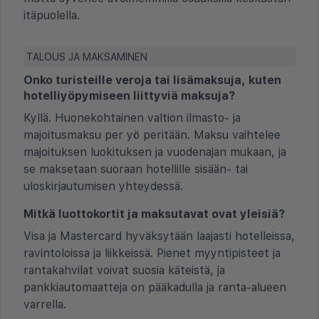
itäpuolella.
TALOUS JA MAKSAMINEN
Onko turisteille veroja tai lisämaksuja, kuten
hotelliyöpymiseen liittyviä maksuja?
Kyllä. Huonekohtainen valtion ilmasto- ja
majoitusmaksu per yö peritään. Maksu vaihtelee
majoituksen luokituksen ja vuodenajan mukaan, ja
se maksetaan suoraan hotellille sisään- tai
uloskirjautumisen yhteydessä.
Mitkä luottokortit ja maksutavat ovat yleisiä?
Visa ja Mastercard hyväksytään laajasti hotelleissa,
ravintoloissa ja liikkeissä. Pienet myyntipisteet ja
rantakahvilat voivat suosia käteistä, ja
pankkiautomaatteja on pääkadulla ja ranta-alueen
varrella.