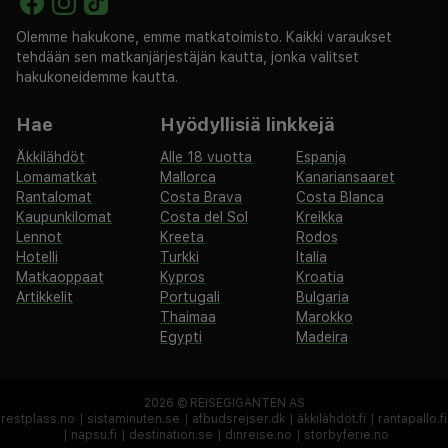
Olemme hakukone, emme matkatoimisto. Kaikki varaukset
tehdään sen matkanjärjestäjän kautta, jonka valitset
hakukoneidemme kautta.
Hae
Hyödyllisiä linkkejä
Äkkilähdöt
Alle 18 vuotta
Espanja
Lomamatkat
Mallorca
Kanariansaaret
Rantalomat
Costa Brava
Costa Blanca
Kaupunkilomat
Costa del Sol
Kreikka
Lennot
Kreeta
Rodos
Hotelli
Turkki
Italia
Matkaoppaat
Kypros
Kroatia
Artikkelit
Portugali
Bulgaria
Thaimaa
Marokko
Egypti
Madeira
2026 ©
REISEGIGANTEN AS
restplass.no
|
sistaminuten.se
|
afbudsrejser.dk
|
äkkilähdöt.fi
|
rantapallo.fi
|
napsu.fi
|
destination.se
|
dinreise.no
|
storbyferie.no