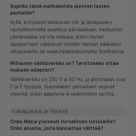
Sopiiko tämä matkakohde pienten lasten
perheille?
Kyllä, erityisesti keskustan itä- ja länsipuolen
rauhallisemmilla alueilla ja päiväsaikaan. Keskustan
yöelämäalue voi olla meluisa, joten monet
lapsiperheet valitsevat hotellin hieman pääkadun
ulkopuolelta tai naapuripaikkakunnalta Stalíksesta.
Millainen sähköverkko on? Tarvitseeko ottaa
mukaan adapteri?
Sähköverkko on 230 V ja 50 Hz, ja pistorasiat ovat
C ja F tyyppiä. Suomalaiset pistokkeet sopivat
yleensä, joten adapteria ei useimmiten tarvita.
TURVALLISUUS JA TERVEYS
Onko Malia yleisesti turvallinen turisteille?
Onko alueita, joita kannattaa välttää?