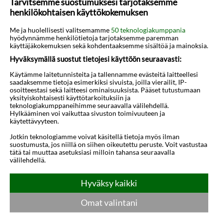
Tarvitsemme suostumuksesi tarjotaksemme
henkilökohtaisen käyttökokemuksen
Me ja huolellisesti valitsemamme
50 teknologiakumppania
hyödynnämme henkilötietoja tarjotaksemme paremman
käyttäjäkokemuksen sekä kohdentaaksemme sisältöä ja mainoksia.
Hyväksymällä suostut tietojesi käyttöön seuraavasti:
Käytämme laitetunnisteita ja tallennamme evästeitä laitteellesi
Scaleta
Sfakaki
saadaksemme tietoja esimerkiksi sivuista, joilla vierailit, IP-
osoitteestasi sekä laitteesi ominaisuuksista. Pääset tutustumaan
yksityiskohtaisesti käyttötarkoituksiin ja
teknologiakumppaneihimme seuraavalla välilehdellä.
Hylkääminen voi vaikuttaa sivuston toimivuuteen ja
käytettävyyteen.
Jotkin teknologiamme voivat käsitellä tietoja myös ilman
suostumusta, jos niillä on siihen oikeutettu peruste. Voit vastustaa
tätä tai muuttaa asetuksiasi milloin tahansa seuraavalla
välilehdellä.
Sissi
Siteía
Hyväksy kaikki
Omat valintani