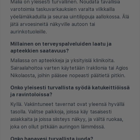
Malia on yleisesti turvallinen. Noudata tavallisia
varotoimia taskuvarkauksien varalta vilkkailla
yöelämäkaduilla ja seuraa uintilippuja aallokossa. Älä
jätä arvoesineitä näkyville autoon tai
aurinkotuoleille.
Millainen on terveyspalveluiden laatu ja
apteekkien saatavuus?
Maliassa on apteekkeja ja yksityisiä klinikoita.
Sairaalahoitoa varten käytetään Iraklionia tai Agios
Nikolaosta, joihin pääsee nopeasti päätietä pitkin.
Onko yleisesti turvallista syödä katukeittiöissä
ja ravintoloissa?
Kyllä. Vakiintuneet tavernat ovat yleensä hyvällä
tasolla. Valitse paikkoja, joissa käy tasaisesti
asiakkaita ja joissa siisteys näkyy, ja vältä ruokaa,
joka on ollut pitkään auringon lämmössä.
Onko hanavesi turvallista juoda?