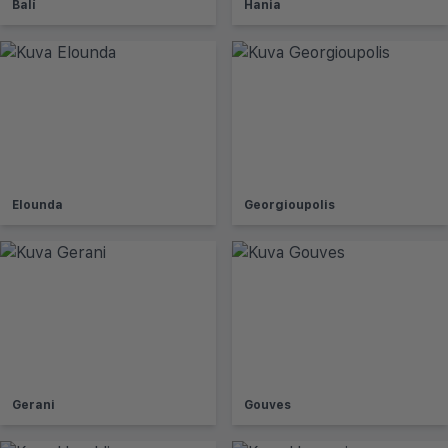
Balí
Hania
Elounda
Georgioupolis
Gerani
Gouves