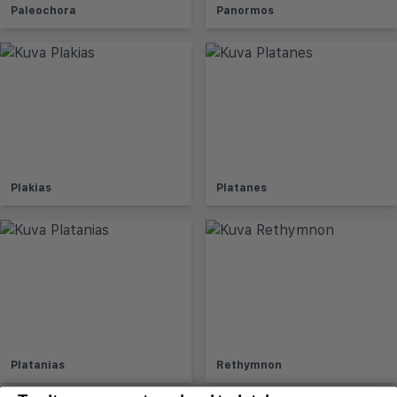
Paleochora
Panormos
Plakias
Platanes
Platanias
Rethymnon