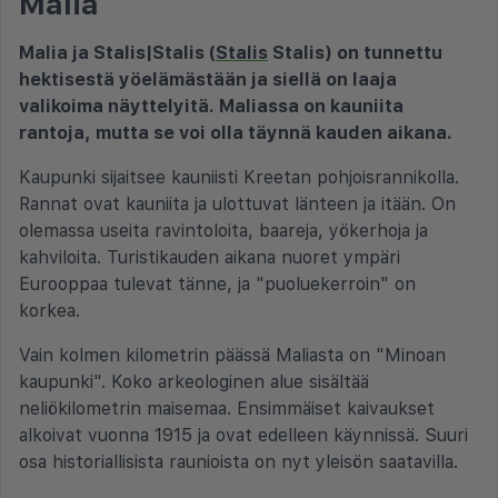
Malia
Malia ja Stalis|Stalis (
Stalis
Stalis) on tunnettu
hektisestä yöelämästään ja siellä on laaja
valikoima näyttelyitä. Maliassa on kauniita
rantoja, mutta se voi olla täynnä kauden aikana.
Kaupunki sijaitsee kauniisti Kreetan pohjoisrannikolla.
Rannat ovat kauniita ja ulottuvat länteen ja itään. On
olemassa useita ravintoloita, baareja, yökerhoja ja
kahviloita. Turistikauden aikana nuoret ympäri
Eurooppaa tulevat tänne, ja "puoluekerroin" on
korkea.
Vain kolmen kilometrin päässä Maliasta on "Minoan
kaupunki". Koko arkeologinen alue sisältää
neliökilometrin maisemaa. Ensimmäiset kaivaukset
alkoivat vuonna 1915 ja ovat edelleen käynnissä. Suuri
osa historiallisista raunioista on nyt yleisön saatavilla.