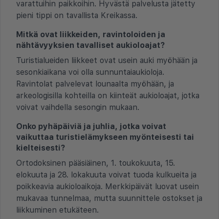
varattuihin paikkoihin. Hyvästä palvelusta jätetty
pieni tippi on tavallista Kreikassa.
Mitkä ovat liikkeiden, ravintoloiden ja
nähtävyyksien tavalliset aukioloajat?
Turistialueiden liikkeet ovat usein auki myöhään ja
sesonkiaikana voi olla sunnuntaiaukioloja.
Ravintolat palvelevat lounaalta myöhään, ja
arkeologisilla kohteilla on kiinteät aukioloajat, jotka
voivat vaihdella sesongin mukaan.
Onko pyhäpäiviä ja juhlia, jotka voivat
vaikuttaa turistielämykseen myönteisesti tai
kielteisesti?
Ortodoksinen pääsiäinen, 1. toukokuuta, 15.
elokuuta ja 28. lokakuuta voivat tuoda kulkueita ja
poikkeavia aukioloaikoja. Merkkipäivät luovat usein
mukavaa tunnelmaa, mutta suunnittele ostokset ja
liikkuminen etukäteen.