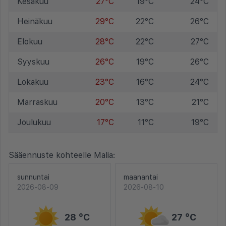
Kesäkuu
27°C
19°C
24°C
Heinäkuu
29°C
22°C
26°C
Elokuu
28°C
22°C
27°C
Syyskuu
26°C
19°C
26°C
Lokakuu
23°C
16°C
24°C
Marraskuu
20°C
13°C
21°C
Joulukuu
17°C
11°C
19°C
Sääennuste kohteelle Malia:
sunnuntai
maanantai
2026-08-09
2026-08-10
28 °C
27 °C