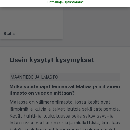
Tietosuojakäytäntömme
Stalis
Usein kysytyt kysymykset
MAANTIEDE JA ILMASTO
Mitkä vuodenajat leimaavat Maliaa ja millainen
ilmasto on vuoden mittaan?
Maliassa on välimerenilmasto, jossa kesät ovat
lämpimiä ja kuivia ja talvet leutoja sekä sateisempia.
Kevät huhti- ja toukokuussa sekä syksy syys- ja
lokakuussa ovat aurinkoisia ja miellyttäviä, kun taas
heinä- ja elokuu ovat kuumimmat ja uimisen sekä