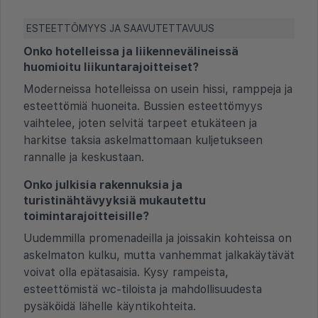
ESTEETTÖMYYS JA SAAVUTETTAVUUS
Onko hotelleissa ja liikennevälineissä
huomioitu liikuntarajoitteiset?
Moderneissa hotelleissa on usein hissi, ramppeja ja
esteettömiä huoneita. Bussien esteettömyys
vaihtelee, joten selvitä tarpeet etukäteen ja
harkitse taksia askelmattomaan kuljetukseen
rannalle ja keskustaan.
Onko julkisia rakennuksia ja
turistinähtävyyksiä mukautettu
toimintarajoitteisille?
Uudemmilla promenadeilla ja joissakin kohteissa on
askelmaton kulku, mutta vanhemmat jalkakäytävät
voivat olla epätasaisia. Kysy rampeista,
esteettömistä wc-tiloista ja mahdollisuudesta
pysäköidä lähelle käyntikohteita.