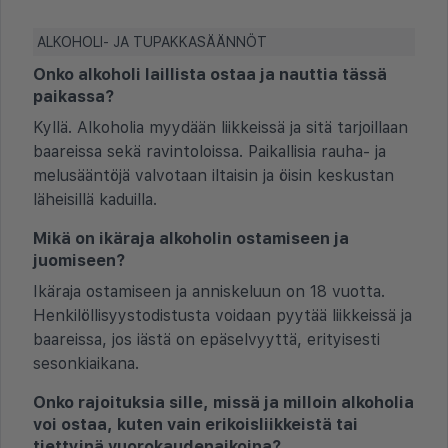
ALKOHOLI- JA TUPAKKASÄÄNNÖT
Onko alkoholi laillista ostaa ja nauttia tässä
paikassa?
Kyllä. Alkoholia myydään liikkeissä ja sitä tarjoillaan
baareissa sekä ravintoloissa. Paikallisia rauha- ja
melusääntöjä valvotaan iltaisin ja öisin keskustan
läheisillä kaduilla.
Mikä on ikäraja alkoholin ostamiseen ja
juomiseen?
Ikäraja ostamiseen ja anniskeluun on 18 vuotta.
Henkilöllisyystodistusta voidaan pyytää liikkeissä ja
baareissa, jos iästä on epäselvyyttä, erityisesti
sesonkiaikana.
Onko rajoituksia sille, missä ja milloin alkoholia
voi ostaa, kuten vain erikoisliikkeistä tai
tiettyinä vuorokaudenaikoina?