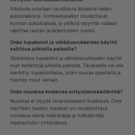
Alkoholia ostetaan tavallisista liikkeistä niiden
aukioloaikoina. Anniskelupaikat noudattavat
kunnan aukioloaikoja, ja yöllistä myyntiä voidaan
rajoittaa rauhan ja järjestyksen vuoksi.
Onko tupakointi ja sähkösavukkeiden käyttö
sallittua julkisilla paikoilla?
Sisätiloissa tupakointi ja sähkösavukkeiden käyttö
ovat kiellettyjä julkisilla paikoilla. Terasseilla voi olla
merkitty tupakointialue, joten seuraa opasteita ja
huomioi muut vieraat.
Onko nuuskaa koskevaa erityislainsäädäntöä?
Nuuskaa ei myydä tavanomaisesti Kreikassa. Oma
käyttöön tuodun nuuskan on noudatettava
voimassa olevia määrärajoja ja tullisääntöjä
maahantulon yhteydessä.