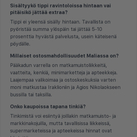
Sisältyykö tippi ravintoloissa hintaan vai
pitäisikö jättää extraa?
Tippi ei yleensä sisälly hintaan. Tavallista on
pyöristää summa ylöspäin tai jättää 5-10
prosenttia hyvästä palvelusta, usein käteisenä
pöydälle.
Millaiset ostosmahdollisuudet Maliassa on?
Pääkadun varrella on matkamuistoliikkeitä,
vaatteita, kenkiä, minimarketteja ja apteekkeja.
Laajempaa valikoimaa ja ostoskeskuksia varten
moni matkustaa Iraklioniin ja Agios Nikolaokseen
bussilla tai taksilla.
Onko kaupoissa tapana tinkiä?
Tinkimistä voi esiintyä joillakin matkamuisto- ja
markkinakojuilla, mutta tavallisissa liikkeissä,
supermarketeissa ja apteekeissa hinnat ovat