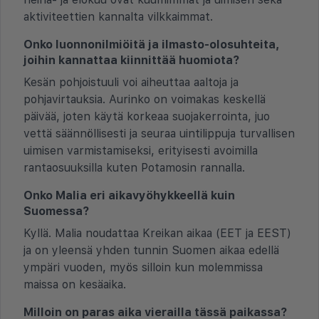
aktiviteettien kannalta vilkkaimmat.
Onko luonnonilmiöitä ja ilmasto-olosuhteita,
joihin kannattaa kiinnittää huomiota?
Kesän pohjoistuuli voi aiheuttaa aaltoja ja
pohjavirtauksia. Aurinko on voimakas keskellä
päivää, joten käytä korkeaa suojakerrointa, juo
vettä säännöllisesti ja seuraa uintilippuja turvallisen
uimisen varmistamiseksi, erityisesti avoimilla
rantaosuuksilla kuten Potamosin rannalla.
Onko Malia eri aikavyöhykkeellä kuin
Suomessa?
Kyllä. Malia noudattaa Kreikan aikaa (EET ja EEST)
ja on yleensä yhden tunnin Suomen aikaa edellä
ympäri vuoden, myös silloin kun molemmissa
maissa on kesäaika.
Milloin on paras aika vierailla tässä paikassa?