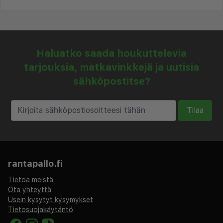
Haluatko saada houkuttelevia
tarjouksia, matkavinkkejä ja uutisia
sähköpostitse?
Tilaa
rantapallo.fi
Tietoa meistä
Ota yhteyttä
Usein kysytyt kysymykset
Tietosuojakäytäntö