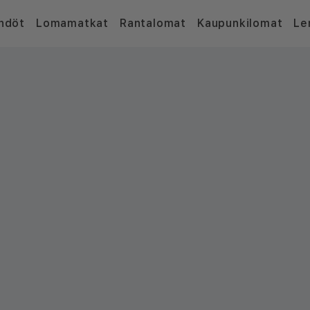
hdöt
Lomamatkat
Rantalomat
Kaupunkilomat
Le