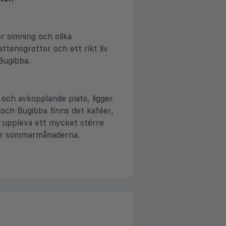
r simning och olika
ttensgrottor och ett rikt liv
Bugibba.
 och avkopplande plats, ligger
och Bugibba finns det kaféer,
t uppleva ett mycket större
nder sommarmånaderna.