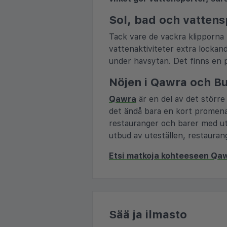
Sol, bad och vattens
Tack vare de vackra klipporna 
vattenaktiviteter extra lockan
under havsytan. Det finns en 
Nöjen i Qawra och B
Qawra
är en del av det större
det ändå bara en kort promen
restauranger och barer med ut
utbud av uteställen, restauran
Etsi matkoja kohteeseen Qa
Sää ja ilmasto