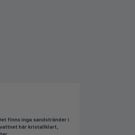
et finns inga sandstränder i
ttnet här kristallklart,
ter.