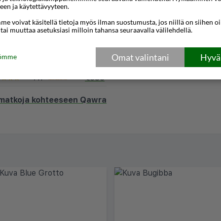
een ja käytettävyyteen.
7n
€546
★★★
e voivat käsitellä tietoja myös ilman suostumusta, jos niillä on siihen o
7n
€546
★★★
 tai muuttaa asetuksiasi milloin tahansa seuraavalla välilehdellä.
7n
€555
★★★★
Omat valintani
Hyväk
tömme
7n
€565
★★★★
7n
€585
★★★★
 matkoja kohteeseen Qawra