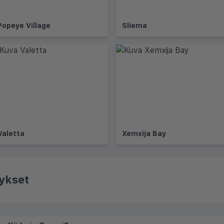
Popeye Village
Sliema
Valetta
Xemxija Bay
ykset