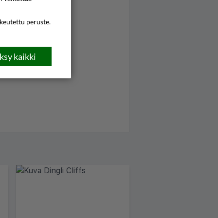
ikeutettu peruste.
sy kaikki