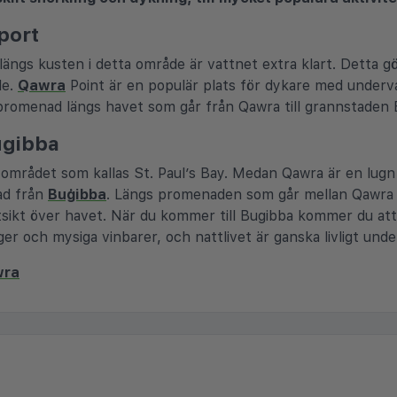
port
längs kusten i detta område är vattnet extra klart. Detta gö
de.
Qawra
Point är en populär plats för dykare med underva
promenad längs havet som går från Qawra till grannstaden 
ugibba
 området som kallas St. Paul’s Bay. Medan Qawra är en lugn
ad från
Buġibba
. Längs promenaden som går mellan Qawra 
sikt över havet. När du kommer till Bugibba kommer du at
ger och mysiga vinbarer, och nattlivet är ganska livligt u
wra