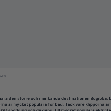
wra
 nära den större och mer kända destinationen Bugibba. D
na är mycket populära för bad. Tack vare klipporna är va
skilt snorkling och dykning, till mycket populära aktivite