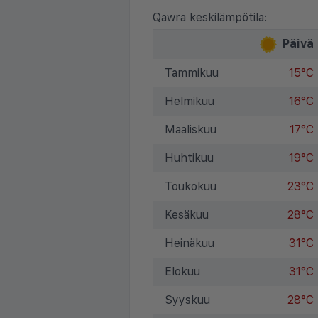
Qawra keskilämpötila:
Päivä
Tammikuu
15°C
Helmikuu
16°C
Maaliskuu
17°C
Huhtikuu
19°C
Toukokuu
23°C
Kesäkuu
28°C
Heinäkuu
31°C
Elokuu
31°C
Syyskuu
28°C