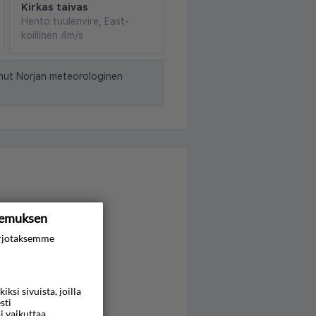
Kirkas taivas
Hento tuulenvire, East-
koillinen 4m/s
nut Norjan meteorologinen
kemuksen
rjotaksemme
si sivuista, joilla
sti
i vaikuttaa