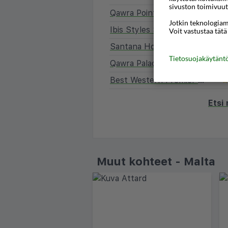
sivuston toimivuut
Qawra Point Holiday Complex
Jotkin teknologiamm
Ibis Styles St. Paul's Bay Malta
Voit vastustaa tätä
Santana Hotel
Tietosuojakäytän
Qawra Palace Hotel
Best Western Premier Malta
Etsi
Muut kohteet - Malta