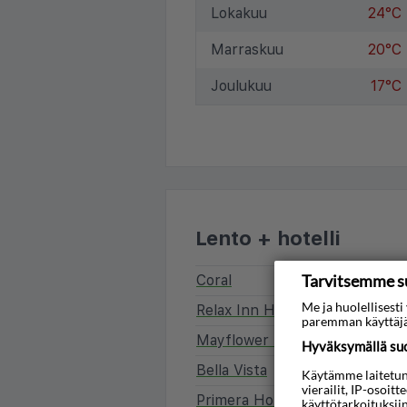
Lokakuu
24°C
Marraskuu
20°C
Joulukuu
17°C
Lento + hotelli
Tarvitsemme s
Coral
Me ja huolellises
Relax Inn Hotel
paremman käyttäjä
Mayflower Hotel
Hyväksymällä suos
Bella Vista
Käytämme laitetunni
vierailit, IP-osoit
Primera Hotel
käyttötarkoituksii