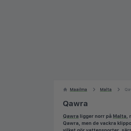
Maailma
Malta
Qa
Qawra
Qawra
ligger norr på
Malta
,
Qawra, men de vackra klippor
vilket gör vattensporter, sär