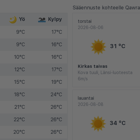
Sääennuste kohteelle Qawra
Yö
Kylpy
torstai
2026-08-06
9°C
17°C
9°C
16°C
31 °C
10°C
16°C
Kirkas taivas
12°C
17°C
Kova tuuli, Länsi-luoteesta
6m/s
15°C
19°C
18°C
24°C
lauantai
2026-08-08
21°C
26°C
22°C
26°C
34 °C
20°C
26°C