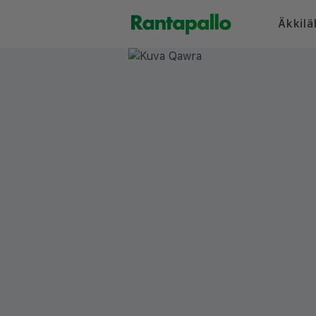
Äkkilä