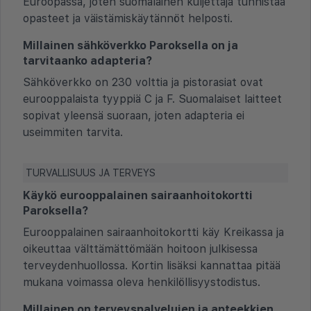
Euroopassa, joten suomalainen kuljettaja tunnistaa
opasteet ja väistämiskäytännöt helposti.
Millainen sähköverkko Paroksella on ja
tarvitaanko adapteria?
Sähköverkko on 230 volttia ja pistorasiat ovat
eurooppalaista tyyppiä C ja F. Suomalaiset laitteet
sopivat yleensä suoraan, joten adapteria ei
useimmiten tarvita.
TURVALLISUUS JA TERVEYS
Käykö eurooppalainen sairaanhoitokortti
Paroksella?
Eurooppalainen sairaanhoitokortti käy Kreikassa ja
oikeuttaa välttämättömään hoitoon julkisessa
terveydenhuollossa. Kortin lisäksi kannattaa pitää
mukana voimassa oleva henkilöllisyystodistus.
Millainen on terveyspalvelujen ja apteekkien