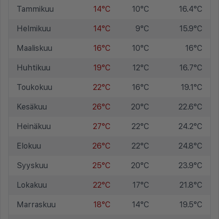
Tammikuu
14°C
10°C
16.4°C
Helmikuu
14°C
9°C
15.9°C
Maaliskuu
16°C
10°C
16°C
Huhtikuu
19°C
12°C
16.7°C
Toukokuu
22°C
16°C
19.1°C
Kesäkuu
26°C
20°C
22.6°C
Heinäkuu
27°C
22°C
24.2°C
Elokuu
26°C
22°C
24.8°C
Syyskuu
25°C
20°C
23.9°C
Lokakuu
22°C
17°C
21.8°C
Marraskuu
18°C
14°C
19.5°C