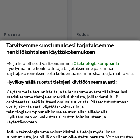
Preveza
Rodos
Tarvitsemme suostumuksesi tarjotaksemme
henkilökohtaisen käyttökokemuksen
Me ja huolellisesti valitsemamme
50 teknologiakumppania
hyödynnämme henkilötietoja tarjotaksemme paremman
käyttäjäkokemuksen sekä kohdentaaksemme sisältöä ja mainoksia.
Hyväksymällä suostut tietojesi käyttöön seuraavasti:
Käytämme laitetunnisteita ja tallennamme evästeitä laitteellesi
saadaksemme tietoja esimerkiksi sivuista, joilla vierailit, IP-
Samos
Santorini
osoitteestasi sekä laitteesi ominaisuuksista. Pääset tutustumaan
yksityiskohtaisesti käyttötarkoituksiin ja
teknologiakumppaneihimme seuraavalla välilehdellä.
Hylkääminen voi vaikuttaa sivuston toimivuuteen ja
käytettävyyteen.
Jotkin teknologiamme voivat käsitellä tietoja myös ilman
suostumusta, jos niillä on siihen oikeutettu peruste. Voit vastustaa