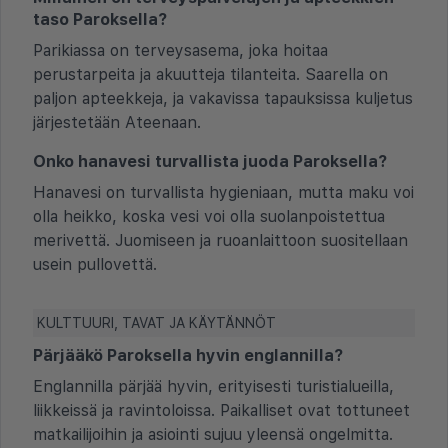
taso Paroksella?
Parikiassa on terveysasema, joka hoitaa
perustarpeita ja akuutteja tilanteita. Saarella on
paljon apteekkeja, ja vakavissa tapauksissa kuljetus
järjestetään Ateenaan.
Onko hanavesi turvallista juoda Paroksella?
Hanavesi on turvallista hygieniaan, mutta maku voi
olla heikko, koska vesi voi olla suolanpoistettua
merivettä. Juomiseen ja ruoanlaittoon suositellaan
usein pullovettä.
KULTTUURI, TAVAT JA KÄYTÄNNÖT
Pärjääkö Paroksella hyvin englannilla?
Englannilla pärjää hyvin, erityisesti turistialueilla,
liikkeissä ja ravintoloissa. Paikalliset ovat tottuneet
matkailijoihin ja asiointi sujuu yleensä ongelmitta.