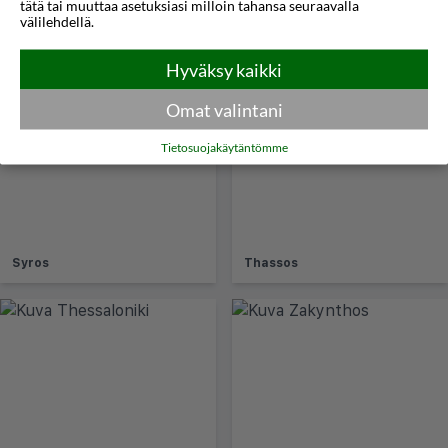
tätä tai muuttaa asetuksiasi milloin tahansa seuraavalla
välilehdellä.
Skiatos
Skyros
Hyväksy kaikki
Omat valintani
Tietosuojakäytäntömme
Syros
Thassos