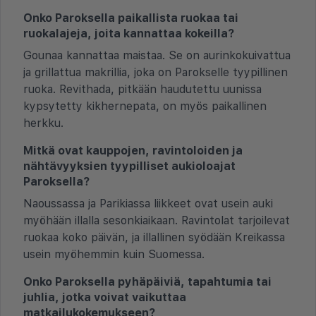
Onko Paroksella paikallista ruokaa tai
ruokalajeja, joita kannattaa kokeilla?
Gounaa kannattaa maistaa. Se on aurinkokuivattua
ja grillattua makrillia, joka on Parokselle tyypillinen
ruoka. Revithada, pitkään haudutettu uunissa
kypsytetty kikhernepata, on myös paikallinen
herkku.
Mitkä ovat kauppojen, ravintoloiden ja
nähtävyyksien tyypilliset aukioloajat
Paroksella?
Naoussassa ja Parikiassa liikkeet ovat usein auki
myöhään illalla sesonkiaikaan. Ravintolat tarjoilevat
ruokaa koko päivän, ja illallinen syödään Kreikassa
usein myöhemmin kuin Suomessa.
Onko Paroksella pyhäpäiviä, tapahtumia tai
juhlia, jotka voivat vaikuttaa
matkailukokemukseen?