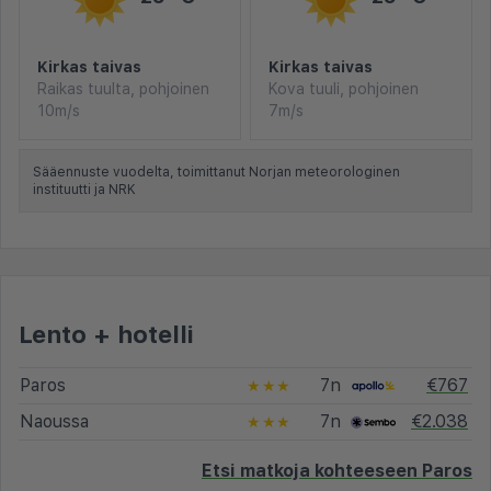
Kirkas taivas
Kirkas taivas
Raikas tuulta, pohjoinen
Kova tuuli, pohjoinen
10m/s
7m/s
Sääennuste vuodelta, toimittanut Norjan meteorologinen
instituutti ja NRK
Lento + hotelli
Paros
7n
€767
★★★
Naoussa
7n
€2.038
★★★
Etsi matkoja kohteeseen Paros