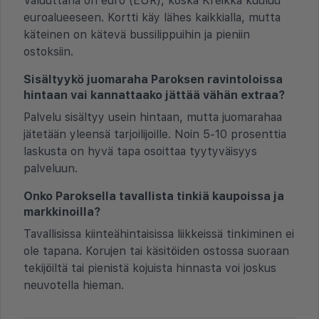
Valuuttana on euro (EUR), koska Kreikka kuuluu
euroalueeseen. Kortti käy lähes kaikkialla, mutta
käteinen on kätevä bussilippuihin ja pieniin
ostoksiin.
Sisältyykö juomaraha Paroksen ravintoloissa
hintaan vai kannattaako jättää vähän extraa?
Palvelu sisältyy usein hintaan, mutta juomarahaa
jätetään yleensä tarjoilijoille. Noin 5-10 prosenttia
laskusta on hyvä tapa osoittaa tyytyväisyys
palveluun.
Onko Paroksella tavallista tinkiä kaupoissa ja
markkinoilla?
Tavallisissa kiinteähintaisissa liikkeissä tinkiminen ei
ole tapana. Korujen tai käsitöiden ostossa suoraan
tekijöiltä tai pienistä kojuista hinnasta voi joskus
neuvotella hieman.