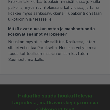
Kreikan laki kieltää tupakoinnin sisätiloissa julkisilla
paikoilla, myös ravintoloissa ja kahviloissa, ja tämä
koskee myös sähkösavukkeita. Tupakointi ohjataan
ulkotiloihin ja terasseille.
Mitkä ovat nuuskan ostoa ja maahantuontia
koskevat säännöt Parokselle?
Nuuskan myynti ei ole sallittua Kreikassa, joten
sitä ei voi ostaa Parokselta. Nuuskaa voi yleensä
tuoda kohtuullisen määrän omaan käyttöön
Suomesta matkalle.
Haluatko saada houkuttelevia
tarjouksia, matkavinkkejä ja uutisia
sähköpostitse?