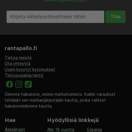
Tilaa
rantapallo.fi
Tietoa meistä
Ota yhteyttä
Usein kysytyt kysymykset
Tietosuojakäytäntö
Olemme hakukone, emme matkatoimisto. Kaikki varaukset
tehdään sen matkanjärjestäjän kautta, jonka valitset
hakukoneidemme kautta.
Hae
Hyödyllisiä linkkejä
Äkkilähdöt
Alle 18 vuotta
Espanja